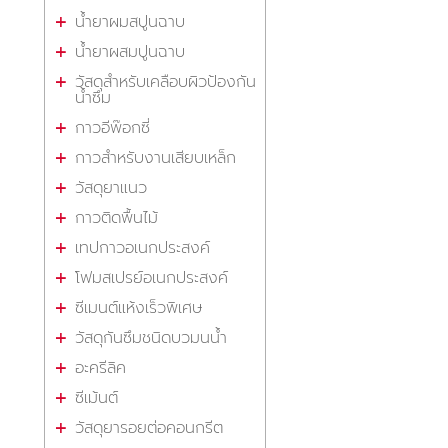
น้ำยาผมสปูนฉาบ
น้ำยาผสมปูนฉาบ
วัสดุสำหรับเคลือบผิวป้องกัน
น้ำซึม
กาวอีพ๊อกซี่
กาวสำหรับงานเสียบเหล็ก
วัสดุยาแนว
กาวติดพื้นไม้
เทปกาวอเนกประสงค์
โฟมสเปรย์อเนกประสงค์
ซีเมนต์แห้งเร็วพิเศษ
วัสดุกันซึมชนิดบวมนน้ำ
อะครีลิค
ซีเม้นต์
วัสดุยารอยต่อคอนกรีต