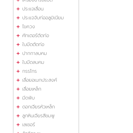
เครื่องชาร์จแบต
ประแจเลื่อน
ประแจจับท่ออลูมิเนียม
ไขควง
คัทเตอร์ตัดท่อ
ใบมีดตัดท่อ
ปากกาลบคม
ใบมีดลบคม
กรรไกร
เลื่อยอเนกประสงค์
เลื่อยเหล็ก
มีดพับ
ดอกเจียรหัวเหล็ก
ลูกหินเจียรสีชมพู
เลเซอร์