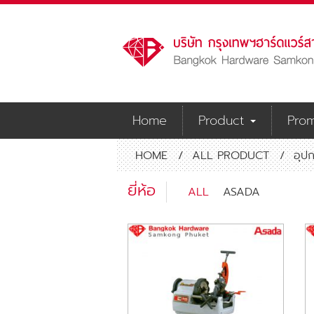
Home
Product
Prom
HOME
/
ALL PRODUCT
/
อุป
ยี่ห้อ
ALL
ASADA