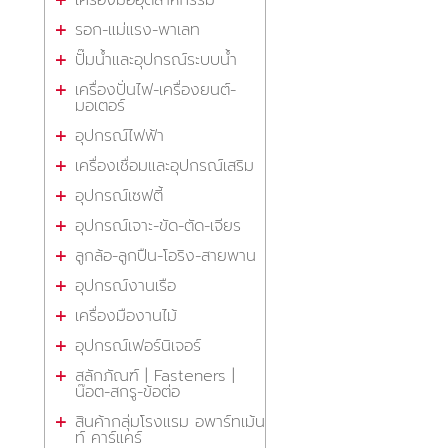
เครื่องมืออุตสาหกรรม
รอก-แม่แรง-พาเลท
ปั๊มน้ำและอุปกรณ์ระบบน้ำ
เครื่องปั่นไฟ-เครื่องยนต์-
มอเตอร์
อุปกรณ์ไฟฟ้า
เครื่องเชื่อมและอุปกรณ์เสริม
อุปกรณ์เซฟตี้
อุปกรณ์เจาะ-ขัด-ตัด-เจียร
ลูกล้อ-ลูกปืน-โอริง-สายพาน
อุปกรณ์งานเรือ
เครื่องมืองานไม้
อุปกรณ์เฟอร์นิเจอร์
สลักภัณฑ์ | Fasteners |
น๊อต-สกรู-ข้อต่อ
สินค้ากลุ่มโรงแรม อพาร์ทเม้น
ท์ คาร์แคร์