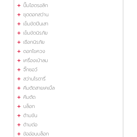
ปั๊มไฮดรอลิก
ชุดดอกสว่าน
เข็มขัดปีนเสา
เข็มขัดนิรภัย
เชือกนิรภัย
ดอกไขควง
เครื่องเป่าลม
จิ๊กซอว์
สว่านโรตารี่
คีมตัดสายเคเบิ้ล
คีมตัด
บล็อก
ด้ามขัน
ด้ามต่อ
ข้ออ่อนบล็อก