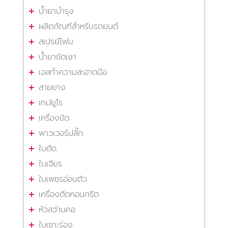
น้ำยาบำรุง
ผลิตภัณฑ์สำหรับรถยนต์
สเปรย์โฟม
น้ำยาขัดเงา
เจลทำความสะอาดมือ
สายยาง
เทปยูโร
เครื่องขัด
พาวเวอร์ปลั๊ก
ใบตัด
ใบเจียร
ใบเพชรอ่อนตัว
เครื่องตัดคอนกรีต
หัวสว่านคอ
ใบเซาะร่อง