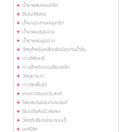
น้ำยาผสมคอนกรีต
ซีเม้นท์พิเศษ
น้ำยาประสานคอนกรีต
น้ำยาผมสปูนฉาบ
น้ำยาผสมปูนฉาบ
วัสดุสำหรับเคลือบผิวป้องกันน้ำซึม
กาวอีพ๊อกซี่
กาวสำหรับงานเสียบเหล็ก
วัสดุยาแนว
กาวติดพื้นไม้
เทปกาวอเนกประสงค์
โฟมสเปรย์อเนกประสงค์
ซีเมนต์แห้งเร็วพิเศษ
วัสดุกันซึมชนิดบวมนน้ำ
อะครีลิค