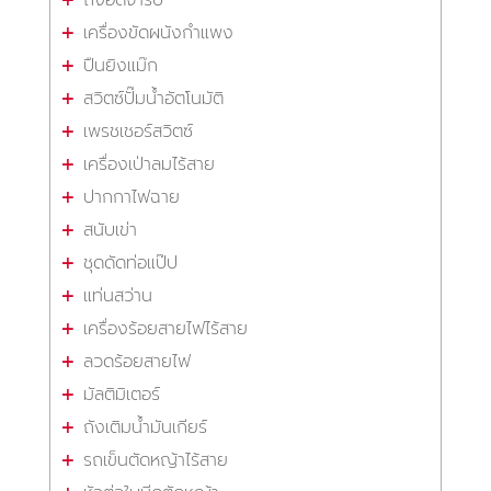
ถังอัดจารบี
เครื่องขัดผนังกำแพง
ปืนยิงแม๊ก
สวิตซ์ปั๊มน้ำอัตโนมัติ
เพรชเชอร์สวิตซ์
เครื่องเป่าลมไร้สาย
ปากกาไฟฉาย
สนับเข่า
ชุดดัดท่อแป๊ป
แท่นสว่าน
เครื่องร้อยสายไฟไร้สาย
ลวดร้อยสายไฟ
มัลติมิเตอร์
ถังเติมน้ำมันเกียร์
รถเข็นตัดหญ้าไร้สาย