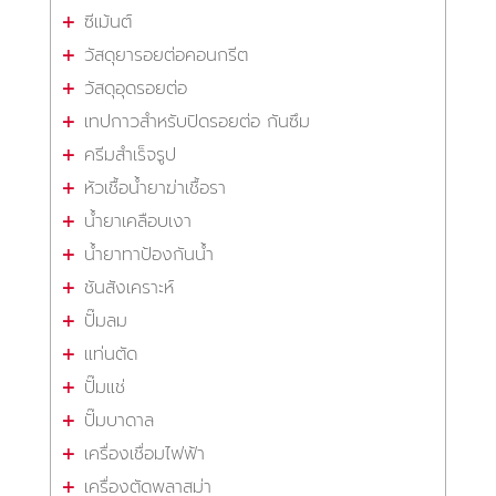
ซีเม้นต์
วัสดุยารอยต่อคอนกรีต
วัสดุอุดรอยต่อ
เทปกาวสำหรับปิดรอยต่อ กันซึม
ครีมสำเร็จรูป
หัวเชื้อน้ำยาฆ่าเชื้อรา
น้ำยาเคลือบเงา
น้ำยาทาป้องกันน้ำ
ชันสังเคราะห์
ปั๊มลม
แท่นตัด
ปั๊มแช่
ปั๊มบาดาล
เครื่องเชื่อมไฟฟ้า
เครื่องตัดพลาสม่า