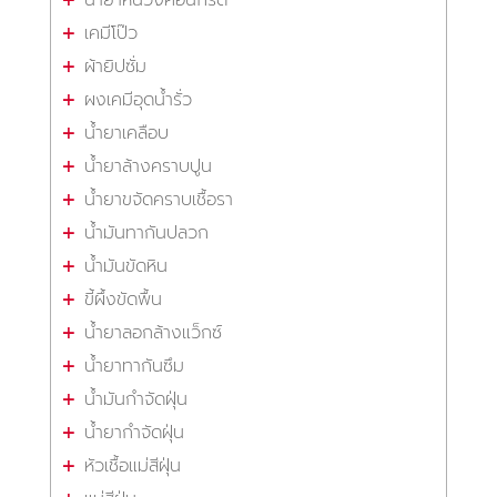
น้ำยาหน่วงคอนกรีต
เคมีโป๊ว
ผ้ายิปซั่ม
ผงเคมีอุดน้ำรั่ว
น้ำยาเคลือบ
น้ำยาล้างคราบปูน
น้ำยาขจัดคราบเชื้อรา
น้ำมันทากันปลวก
น้ำมันขัดหิน
ขี้ผึ้งขัดพื้น
น้ำยาลอกล้างแว็กซ์
น้ำยาทากันซึม
น้ำมันกำจัดฝุ่น
น้ำยากำจัดฝุ่น
หัวเชื้อแม่สีฝุ่น