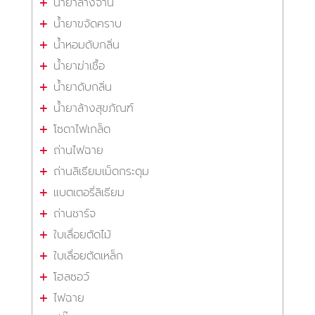
น้ำยาล้างจาน
น้ำยาขจัดคราบ
น้ำหอมดับกลิ่น
น้ำยาฆ่าเชื้อ
น้ำยาดับกลิ่น
น้ำยาล้างสุขภัณฑ์
โซดาไฟเกล็ด
ถ่านไฟฉาย
ถ่านลิเธียมเม็ดกระดุม
แบตเตอรี่ลิเธียม
ถ่านชาร์จ
ใบเลื่อยตัดไม้
ใบเลื่อยตัดเหล็ก
โฮลซอว์
ไฟฉาย