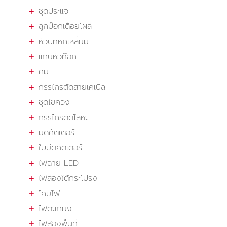
ชุดประแจ
ลูกบ๊อกเดือยโผล่
หัวบิทหกเหลี่ยม
แกนหัวท๊อก
คีม
กรรไกรตัดสายเคเบิล
ชุดไขควง
กรรไกรตัดโลหะ
มีดคัตเตอร์
ใบมีดคัตเตอร์
ไฟฉาย LED
ไฟส่องใต้กระโปรง
โคมไฟ
ไฟตะเกียง
ไฟส่องพื้นที่