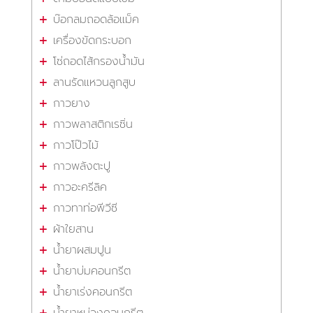
บ๊อกลมถอดล้อแม็ค
เครื่องขัดกระบอก
โซ่ถอดไส้กรองน้ำมัน
ลานรัดแหวนลูกสูบ
กาวยาง
กาวพลาสติกเรซิ่น
กาวโป๊วไม้
กาวพลังตะปู
กาวอะครีลิค
กาวทาท่อพีวีซี
ผ้าใยสาน
น้ำยาผสมปูน
น้ำยาบ่มคอนกรีต
น้ำยาเร่งคอนกรีต