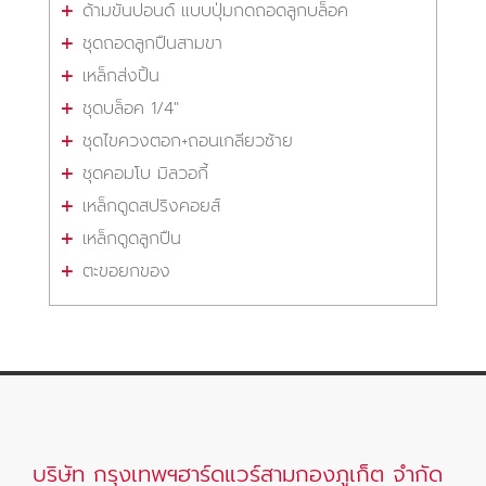
ด้ามขันปอนด์ แบบปุ่มกดถอดลูกบล็อค
ชุดถอดลูกปืนสามขา
เหล็กส่งปิ้น
ชุดบล็อค 1/4"
ชุดไขควงตอก+ถอนเกลียวซ้าย
ชุดคอมโบ มิลวอกี้
เหล็กดูดสปริงคอยส์
เหล็กดูดลูกปืน
ตะขอยกของ
บริษัท กรุงเทพฯฮาร์ดแวร์สามกองภูเก็ต จำกัด