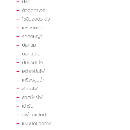
ปลั๊ก
ตัวดูดกระจก
โซลินอยด์วาล์ว
เครื่องผสม
รถตัดหญ้า
บ๊อกลม
ดอกสว่าน
ปั๊มหอยโข่ง
เครื่องปั่นไฟ
เครื่องสูบน้ำ
สวิตซ์ไฟ
สวิตซ์หรี่ไฟ
เต้ารับ
ไพล็อตแล้มป์
แผ่นปิดช่องว่าง