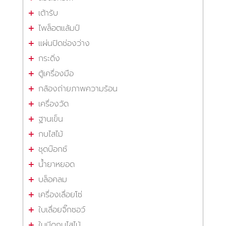
เต้ารับ
ไพล็อตแล้มป์
แผ่นปิดช่องว่าง
กระดิ่ง
ตู้เครื่องมือ
กล้องถ่ายภาพความร้อน
เครื่องวัด
ฐานเข็น
กบไสไม้
ชุดบ๊อกซ์
น้ำยาหยอด
บล็อคลม
เครื่องเลื่อยโซ่
ใบเลื่อยจิ๊กซอว์
ใบมีดกบไสไม้