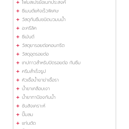
โฟมสเปรย์อเนกประสงค์
ซีเมนต์แห้งเร็วพิเศษ
วัสดุกันซึมชนิดบวมนน้ำ
อะครีลิค
ซีเม้นต์
วัสดุยารอยต่อคอนกรีต
วัสดุอุดรอยต่อ
เทปกาวสำหรับปิดรอยต่อ กันซึม
ครีมสำเร็จรูป
หัวเชื้อน้ำยาฆ่าเชื้อรา
น้ำยาเคลือบเงา
น้ำยาทาป้องกันน้ำ
ชันสังเคราะห์
ปั๊มลม
แท่นตัด