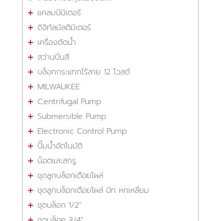
แคลมป์มิเตอร์
ดิจิทัลมัลติมิเตอร์
เครื่องตัดน้ำ
สว่านปั่นสี
บล็อกกระแทกไร้สาย 12 โวลต์
MILWAUKEE
Centrifugal Pump
Submersible Pump
Electronic Control Pump
ปั๊มน้ำอัตโนมัติ
น็อตและสกรู
ชุดลูกบล็อกเดือยโผล่
ชุดลูกบล็อกเดือยโผล่ บิท หกเหลี่ยม
ชุดบล็อก 1/2"
ชุดบล็อค 3/4"