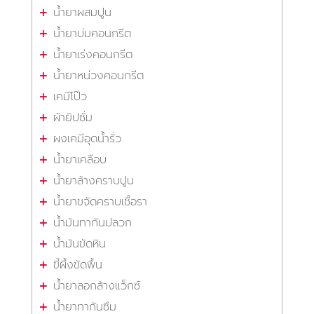
น้ำยาผสมปูน
น้ำยาบ่มคอนกรีต
น้ำยาเร่งคอนกรีต
น้ำยาหน่วงคอนกรีต
เคมีโป๊ว
ผ้ายิปซั่ม
ผงเคมีอุดน้ำรั่ว
น้ำยาเคลือบ
น้ำยาล้างคราบปูน
น้ำยาขจัดคราบเชื้อรา
น้ำมันทากันปลวก
น้ำมันขัดหิน
ขี้ผึ้งขัดพื้น
น้ำยาลอกล้างแว็กซ์
น้ำยาทากันซึม