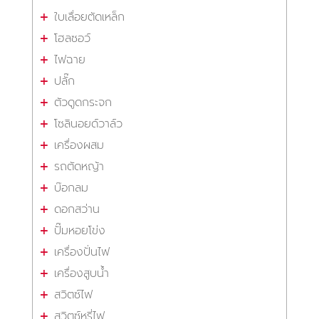
ใบเลื่อยตัดเหล็ก
โฮลซอว์
ไฟฉาย
ปลั๊ก
ตัวดูดกระจก
โซลินอยด์วาล์ว
เครื่องผสม
รถตัดหญ้า
บ๊อกลม
ดอกสว่าน
ปั๊มหอยโข่ง
เครื่องปั่นไฟ
เครื่องสูบน้ำ
สวิตซ์ไฟ
สวิตซ์หรี่ไฟ