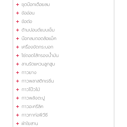
ชุดบ๊อกเดือยลม
ข้ออ่อน
ข้อต่อ
ด้ามปอนด์แบบเข็ม
บ๊อกลมถอดล้อแม็ค
เครื่องขัดกระบอก
โซ่ถอดไส้กรองน้ำมัน
ลานรัดแหวนลูกสูบ
กาวยาง
กาวพลาสติกเรซิ่น
กาวโป๊วไม้
กาวพลังตะปู
กาวอะครีลิค
กาวทาท่อพีวีซี
ผ้าใยสาน