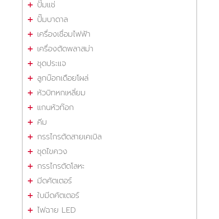
ปั๊มแช่
ปั๊มบาดาล
เครื่องเชื่อมไฟฟ้า
เครื่องตัดพลาสม่า
ชุดประแจ
ลูกบ๊อกเดือยโผล่
หัวบิทหกเหลี่ยม
แกนหัวท๊อก
คีม
กรรไกรตัดสายเคเบิล
ชุดไขควง
กรรไกรตัดโลหะ
มีดคัตเตอร์
ใบมีดคัตเตอร์
ไฟฉาย LED