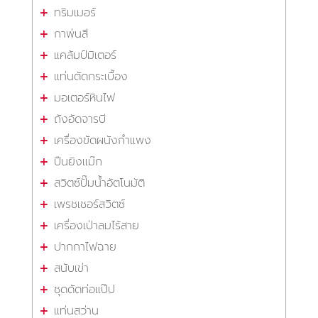
ทริมเมอร์
กาพ่นสี
แคล้มป์มิเตอร์
แท่นตัดกระเบื้อง
มอเตอร์หินไฟ
ถังอัดจารบี
เครื่องขัดผนังกำแพง
ปืนยิงแม๊ก
สวิตซ์ปั๊มน้ำอัตโนมัติ
เพรชเชอร์สวิตซ์
เครื่องเป่าลมไร้สาย
ปากกาไฟฉาย
สนับเข่า
ชุดดัดท่อแป๊ป
แท่นสว่าน