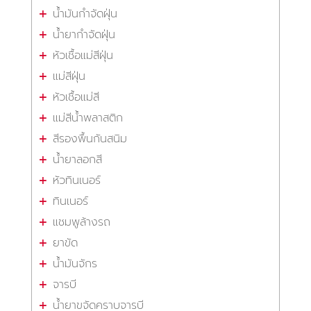
น้ำมันกำจัดฝุ่น
น้ำยากำจัดฝุ่น
หัวเชื้อแม่สีฝุ่น
แม่สีฝุ่น
หัวเชื้อแม่สี
แม่สีน้ำพลาสติก
สีรองพื้นกันสนิม
น้ำยาลอกสี
หัวทินเนอร์
ทินเนอร์
แชมพูล้างรถ
ยาขัด
น้ำมันจักร
จารบี
น้ำยาขจัดคราบจารบี