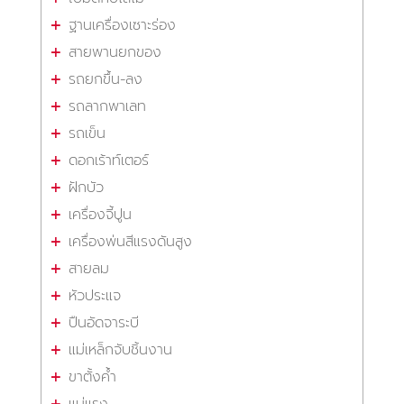
ฐานเครื่องเซาะร่อง
สายพานยกของ
รถยกขึ้น-ลง
รถลากพาเลท
รถเข็น
ดอกเร้าท์เตอร์
ฝักบัว
เครื่องจี้ปูน
เครื่องพ่นสีแรงดันสูง
สายลม
หัวประแจ
ปืนอัดจาระบี
แม่เหล็กจับชิ้นงาน
ขาตั้งค้ำ
แม่แรง