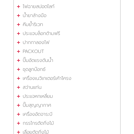
ไฟฉายสปอตไลท์
น้ำยาล้างมือ
คีมย้ำริเวท
ประแจบล็อกด้ามฟรี
ปากกาลองไฟ
PACKOUT
ปั๊มอัดแรงดันน้ำ
ชุดลูกบ๊อกซ์
เครื่องเนวิเกเตอร์เค้าโครง
สว่านแท่น
ประแจหกเหลี่ยม
ปั๊มสุญญากาศ
เครื่องอัดจาระบี
กรรไกรตัดกิ่งไม้
เลื่อยตัดกิ่งไม้