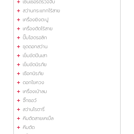
เซ็นเซอร์ตรวจจับ
สว่านกระแทกไร้สาย
เครื่องยิงตะปู
เครื่องตัดไร้สาย
ปั๊มไฮดรอลิก
ชุดดอกสว่าน
เข็มขัดปีนเสา
เข็มขัดนิรภัย
เชือกนิรภัย
ดอกไขควง
เครื่องเป่าลม
จิ๊กซอว์
สว่านโรตารี่
คีมตัดสายเคเบิ้ล
คีมตัด