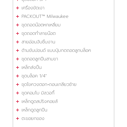
เครื่องขัดเงา
PACKOUT™ Milwaukee
ชุดถอดน๊อตหกเหลี่ยม
ชุดถอดทำลายน๊อต
สายอ่อนจับชิ้นงาน
ด้ามขันปอนด์ แบบปุ่มกดถอดลูกบล็อค
ชุดถอดลูกปืนสามขา
เหล็กส่งปิ้น
ชุดบล็อค 1/4"
ชุดไขควงตอก+ถอนเกลียวซ้าย
ชุดคอมโบ มิลวอกี้
เหล็กดูดสปริงคอยส์
เหล็กดูดลูกปืน
ตะขอยกของ