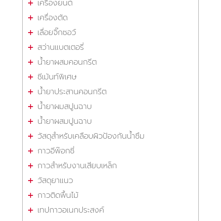
เครื่องยนต์
เครื่องตัด
เลื่อยจิ๊กซอว์
สว่านแบตเตอรี่
น้ำยาผสมคอนกรีต
ซีเม้นท์พิเศษ
น้ำยาประสานคอนกรีต
น้ำยาผมสปูนฉาบ
น้ำยาผสมปูนฉาบ
วัสดุสำหรับเคลือบผิวป้องกันน้ำซึม
กาวอีพ๊อกซี่
กาวสำหรับงานเสียบเหล็ก
วัสดุยาแนว
กาวติดพื้นไม้
เทปกาวอเนกประสงค์