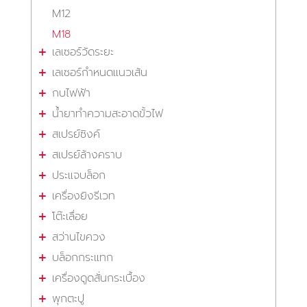
M12
M18
เลเซอร์วัดระยะ
เลเซอร์กำหนดแนวเส้น
กบไฟฟ้า
น้ำยาทำความสะอาดขั้วไฟ
สเปรย์ซิงค์
สเปรย์ล้างคราบ
ประแจบล็อก
เครื่องยิงรีเวท
โต๊ะเลื่อย
สว่านไขควง
บล็อกกระแทก
เครื่องดูดสั่นกระเบื้อง
พุกตะปู