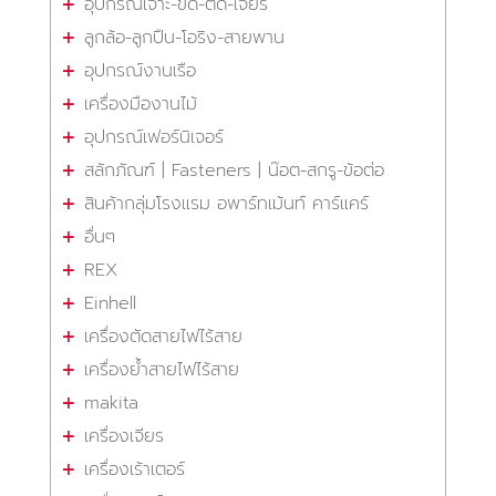
อุปกรณ์เจาะ-ขัด-ตัด-เจียร
ลูกล้อ-ลูกปืน-โอริง-สายพาน
อุปกรณ์งานเรือ
เครื่องมืองานไม้
อุปกรณ์เฟอร์นิเจอร์
สลักภัณฑ์ | Fasteners | น๊อต-สกรู-ข้อต่อ
สินค้ากลุ่มโรงแรม อพาร์ทเม้นท์ คาร์แคร์
อื่นๆ
REX
Einhell
เครื่องตัดสายไฟไร้สาย
เครื่องย้ำสายไฟไร้สาย
makita
เครื่องเจียร
เครื่องเร้าเตอร์