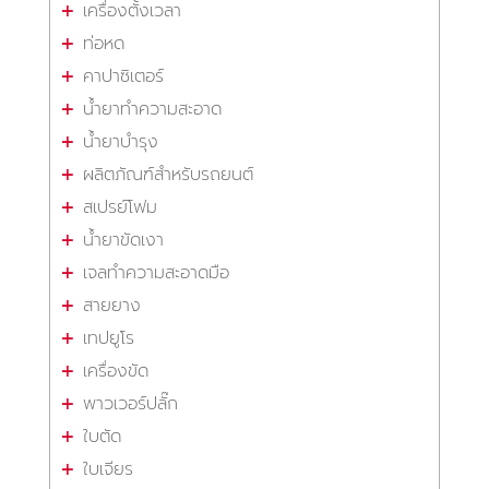
เครื่องตั้งเวลา
ท่อหด
คาปาซิเตอร์
น้ำยาทำความสะอาด
น้ำยาบำรุง
ผลิตภัณฑ์สำหรับรถยนต์
สเปรย์โฟม
น้ำยาขัดเงา
เจลทำความสะอาดมือ
สายยาง
เทปยูโร
เครื่องขัด
พาวเวอร์ปลั๊ก
ใบตัด
ใบเจียร