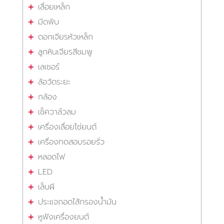
เลื่อยเหล็ก
มีดพับ
ดอกเจียรหัวเหล็ก
ลูกหินเจียรสีชมพู
เลเซอร์
ล้อวัดระยะ
กล้อง
เช็ควาล์วลม
เครื่องเลื่อยโซ่ยนต์
เครื่องทดสอบรอยรั่ว
หลอดไฟ
LED
เล็บผี
ประแจถอดไส้กรองน้ำมัน
หูฟังเครื่องยนต์