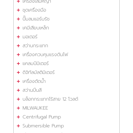
เครื่องเล็มหญ้า
ชุดเครื่องมือ
ปั๊มลมแอร์บรัช
เคมีเสียบเหล็ก
มอเตอร์
สว่านกระแทก
เครื่องควบคุมแรงดันไฟ
แคลมป์มิเตอร์
ดิจิทัลมัลติมิเตอร์
เครื่องตัดน้ำ
สว่านปั่นสี
บล็อกกระแทกไร้สาย 12 โวลต์
MILWAUKEE
Centrifugal Pump
Submersible Pump