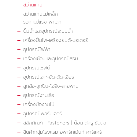
สว่านแท่น
สว่านแท่นแม่เหล็ก
รอก-แม่แรง-พาเลท
ปั๊มน้ำและอุปกรณ์ระบบน้ำ
เครื่องปั่นไฟ-เครื่องยนต์-มอเตอร์
อุปกรณ์ไฟฟ้า
เครื่องเชื่อมและอุปกรณ์เสริม
อุปกรณ์เซฟตี้
อุปกรณ์เจาะ-ขัด-ตัด-เจียร
ลูกล้อ-ลูกปืน-โอริง-สายพาน
อุปกรณ์งานเรือ
เครื่องมืองานไม้
อุปกรณ์เฟอร์นิเจอร์
สลักภัณฑ์ | Fasteners | น๊อต-สกรู-ข้อต่อ
สินค้ากลุ่มโรงแรม อพาร์ทเม้นท์ คาร์แคร์