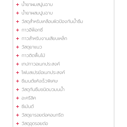
น้ำยาผมสปูนฉาบ
น้ำยาผสมปูนฉาบ
วัสดุสำหรับเคลือบผิวป้องกันน้ำซึม
กาวอีพ๊อกซี่
กาวสำหรับงานเสียบเหล็ก
วัสดุยาแนว
กาวติดพื้นไม้
เทปกาวอเนกประสงค์
โฟมสเปรย์อเนกประสงค์
ซีเมนต์แห้งเร็วพิเศษ
วัสดุกันซึมชนิดบวมนน้ำ
อะครีลิค
ซีเม้นต์
วัสดุยารอยต่อคอนกรีต
วัสดุอุดรอยต่อ