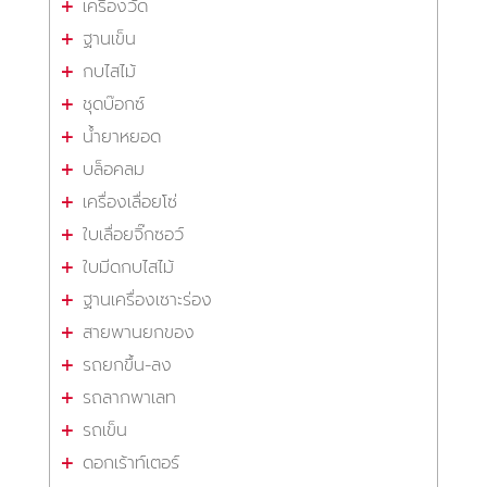
เครื่องวัด
ฐานเข็น
กบไสไม้
ชุดบ๊อกซ์
น้ำยาหยอด
บล็อคลม
เครื่องเลื่อยโซ่
ใบเลื่อยจิ๊กซอว์
ใบมีดกบไสไม้
ฐานเครื่องเซาะร่อง
สายพานยกของ
รถยกขึ้น-ลง
รถลากพาเลท
รถเข็น
ดอกเร้าท์เตอร์