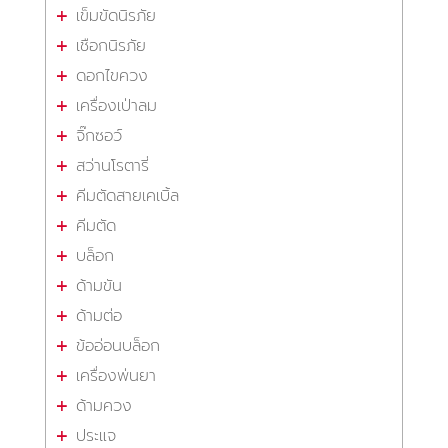
เข็มขัดนิรภัย
เชือกนิรภัย
ดอกไขควง
เครื่องเป่าลม
จิ๊กซอว์
สว่านโรตารี่
คีมตัดสายเคเบิ้ล
คีมตัด
บล็อก
ด้ามขัน
ด้ามต่อ
ข้ออ่อนบล็อก
เครื่องพ่นยา
ด้ามควง
ประแจ