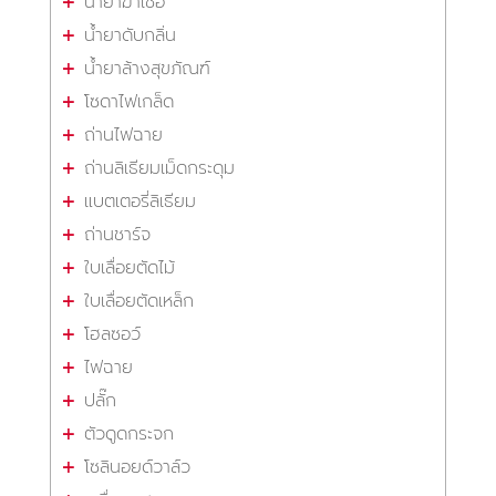
น้ำยาฆ่าเชื้อ
น้ำยาดับกลิ่น
น้ำยาล้างสุขภัณฑ์
โซดาไฟเกล็ด
ถ่านไฟฉาย
ถ่านลิเธียมเม็ดกระดุม
แบตเตอรี่ลิเธียม
ถ่านชาร์จ
ใบเลื่อยตัดไม้
ใบเลื่อยตัดเหล็ก
โฮลซอว์
ไฟฉาย
ปลั๊ก
ตัวดูดกระจก
โซลินอยด์วาล์ว