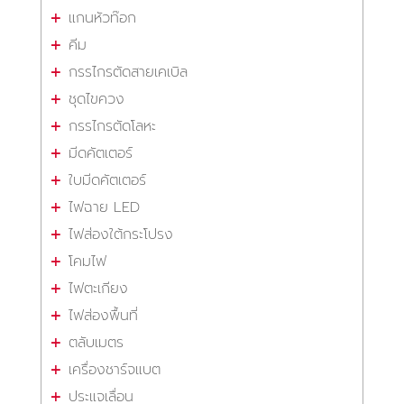
แกนหัวท๊อก
คีม
กรรไกรตัดสายเคเบิล
ชุดไขควง
กรรไกรตัดโลหะ
มีดคัตเตอร์
ใบมีดคัตเตอร์
ไฟฉาย LED
ไฟส่องใต้กระโปรง
โคมไฟ
ไฟตะเกียง
ไฟส่องพื้นที่
ตลับเมตร
เครื่องชาร์จแบต
ประแจเลื่อน