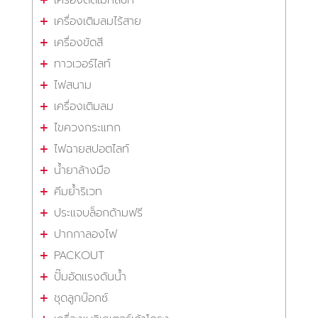
เครื่องตัดเมทัลชีท
เครื่องเติมลมไร้สาย
เครื่องขัดสี
ทาวเวอร์ไลท์
ไฟสนาม
เครื่องเติมลม
ไขควงกระแทก
ไฟฉายสปอตไลท์
น้ำยาล้างมือ
คีมย้ำริเวท
ประแจบล็อกด้ามฟรี
ปากกาลองไฟ
PACKOUT
ปั๊มอัดแรงดันน้ำ
ชุดลูกบ๊อกซ์