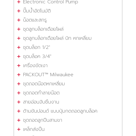
Electronic Control Pump
ปั๊มน้ำอัตโนมัติ
น็อตและสกรู
ชุดลูกบล็อกเดือยโผล่
ชุดลูกบล็อกเดือยโผล่ บิท หกเหลี่ยม
ชุดบล็อก 1/2"
ชุดบล็อค 3/4"
เครื่องขัดเงา
PACKOUT™ Milwaukee
ชุดถอดน๊อตหกเหลี่ยม
ชุดถอดทำลายน๊อต
สายอ่อนจับชิ้นงาน
ด้ามขันปอนด์ แบบปุ่มกดถอดลูกบล็อค
ชุดถอดลูกปืนสามขา
เหล็กส่งปิ้น