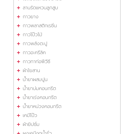
ลานรัดแหวนลูกสูบ
กาวยาง
กาวพลาสติกเรซิ่น
กาวโป๊วไม้
กาวพลังตะปู
กาวอะครีลิค
กาวทาท่อพีวีซี
ผ้าใยสาน
น้ำยาผสมปูน
น้ำยาบ่มคอนกรีต
น้ำยาเร่งคอนกรีต
น้ำยาหน่วงคอนกรีต
เคมีโป๊ว
ผ้ายิปซั่ม
ผงเคมีอุดน้ำรั่ว