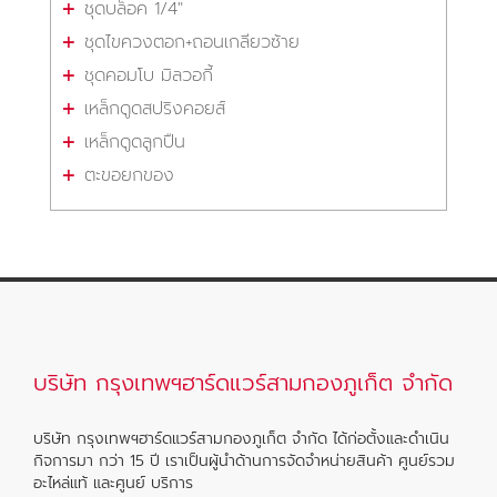
ชุดบล็อค 1/4"
ชุดไขควงตอก+ถอนเกลียวซ้าย
ชุดคอมโบ มิลวอกี้
เหล็กดูดสปริงคอยส์
เหล็กดูดลูกปืน
ตะขอยกของ
บริษัท กรุงเทพฯฮาร์ดแวร์สามกองภูเก็ต จำกัด
บริษัท กรุงเทพฯฮาร์ดแวร์สามกองภูเก็ต จำกัด ได้ก่อตั้งและดำเนิน
กิจการมา กว่า 15 ปี เราเป็นผู้นำด้านการจัดจำหน่ายสินค้า ศูนย์รวม
อะไหล่แท้ และศูนย์ บริการ