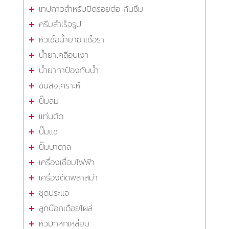
เทปกาวสำหรับปิดรอยต่อ กันซึม
ครีมสำเร็จรูป
หัวเชื้อน้ำยาฆ่าเชื้อรา
น้ำยาเคลือบเงา
น้ำยาทาป้องกันน้ำ
ชันสังเคราะห์
ปั๊มลม
แท่นตัด
ปั๊มแช่
ปั๊มบาดาล
เครื่องเชื่อมไฟฟ้า
เครื่องตัดพลาสม่า
ชุดประแจ
ลูกบ๊อกเดือยโผล่
หัวบิทหกเหลี่ยม