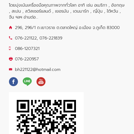
โดยมุ่งเน้นเครื่องมือคุณภาพจากทั่วโลก อาทิ เช่น อเมริกา , อังกฤษ
, สเปน , สวิสเซอร์แลนด์ , เยอรมัน , เดนมาร์ก , ญี่ปุ่น , ใต้หวัน ,
จีน ฯลฯ
อ่านต่อ...
296, 296/1 ถ.เยาวราช ต.ตลาดใหญ่ อ.เมือง จ.ภูเก็ต 83000
076-221122
,
076-221839
086-1207321
076-220957
bh221122@hotmail.com