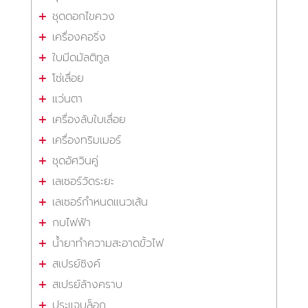
ชุดดอกไขควง
เครื่องคอริ่ง
ใบมีดมัลติทูล
โซ่เลื่อย
แว่นตา
เครื่องลับใบเลื่อย
เครื่องทริมเมอร์
ชุดอัศวินคู่
เลเซอร์วัดระยะ
เลเซอร์กำหนดแนวเส้น
กบไฟฟ้า
น้ำยาทำความสะอาดขั้วไฟ
สเปรย์ซิงค์
สเปรย์ล้างคราบ
ประแจบล็อก