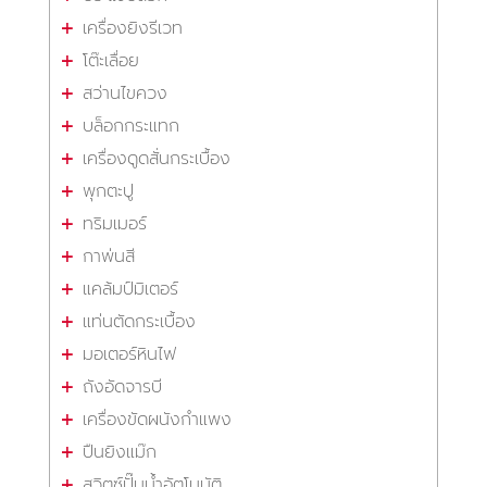
เครื่องยิงรีเวท
โต๊ะเลื่อย
สว่านไขควง
บล็อกกระแทก
เครื่องดูดสั่นกระเบื้อง
พุกตะปู
ทริมเมอร์
กาพ่นสี
แคล้มป์มิเตอร์
แท่นตัดกระเบื้อง
มอเตอร์หินไฟ
ถังอัดจารบี
เครื่องขัดผนังกำแพง
ปืนยิงแม๊ก
สวิตซ์ปั๊มน้ำอัตโนมัติ