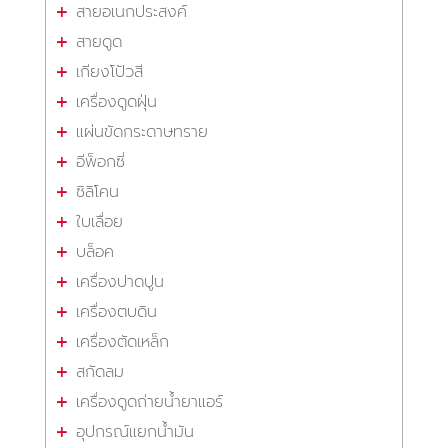
สายอเนกประสงค์
สายดูด
เกียงโป้วสี
เครื่องดูดฝุ่น
แผ่นขัดกระดาษทราย
อีพ็อกซี่
ซิลิโคน
ใบเลื่อย
บล็อค
เครื่องปาดปูน
เครื่องตบดิน
เครื่องตัดเหล็ก
สกัดลม
เครื่องดูดถ่ายน้ำยาแอร์
อุปกรณ์แยกน้ำมัน