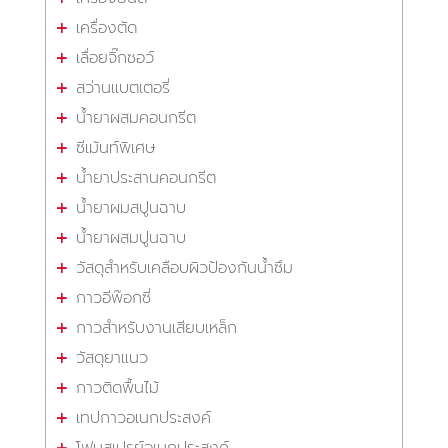
เครื่องตัด
เลื่อยจิ๊กซอว์
สว่านแบตเตอรี่
น้ำยาผสมคอนกรีต
ซีเม้นท์พิเศษ
น้ำยาประสานคอนกรีต
น้ำยาผมสปูนฉาบ
น้ำยาผสมปูนฉาบ
วัสดุสำหรับเคลือบผิวป้องกันน้ำซึม
กาวอีพ๊อกซี่
กาวสำหรับงานเสียบเหล็ก
วัสดุยาแนว
กาวติดพื้นไม้
เทปกาวอเนกประสงค์
โฟมสเปรย์อเนกประสงค์