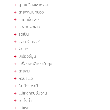
ฐานเครื่องเซาะร่อง
สายพานยกของ
รถยกขึ้น-ลง
รถลากพาเลท
รถเข็น
ดอกเร้าท์เตอร์
ฝักบัว
เครื่องจี้ปูน
เครื่องพ่นสีแรงดันสูง
สายลม
หัวประแจ
ปืนอัดจาระบี
แม่เหล็กจับชิ้นงาน
ขาตั้งค้ำ
แม่แรง