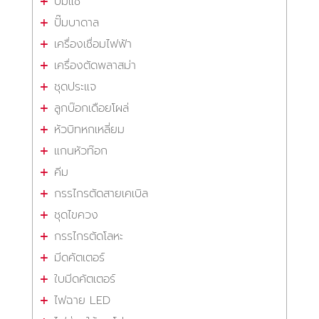
ปั๊มแช่
ปั๊มบาดาล
เครื่องเชื่อมไฟฟ้า
เครื่องตัดพลาสม่า
ชุดประแจ
ลูกบ๊อกเดือยโผล่
หัวบิทหกเหลี่ยม
แกนหัวท๊อก
คีม
กรรไกรตัดสายเคเบิล
ชุดไขควง
กรรไกรตัดโลหะ
มีดคัตเตอร์
ใบมีดคัตเตอร์
ไฟฉาย LED