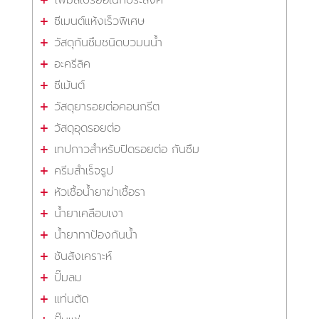
ซีเมนต์แห้งเร็วพิเศษ
วัสดุกันซึมชนิดบวมนน้ำ
อะครีลิค
ซีเม้นต์
วัสดุยารอยต่อคอนกรีต
วัสดุอุดรอยต่อ
เทปกาวสำหรับปิดรอยต่อ กันซึม
ครีมสำเร็จรูป
หัวเชื้อน้ำยาฆ่าเชื้อรา
น้ำยาเคลือบเงา
น้ำยาทาป้องกันน้ำ
ชันสังเคราะห์
ปั๊มลม
แท่นตัด