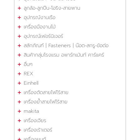
ลูกล้อ-ลูกปืน-โอริง-สายพาน
อุปกรณ์งานเรือ
เครื่องมืองานไม้
อุปกรณ์เฟอร์นิเจอร์
สลักภัณฑ์ | Fasteners | น๊อต-สกรู-ข้อต่อ
สินค้ากลุ่มโรงแรม อพาร์ทเม้นท์ คาร์แคร์
อื่นๆ
REX
Einhell
เครื่องตัดสายไฟไร้สาย
เครื่องย้ำสายไฟไร้สาย
makita
เครื่องเจียร
เครื่องเร้าเตอร์
เครื่องยนต์