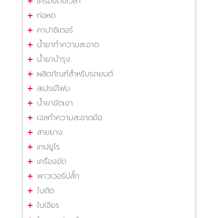
เครื่องตั้งเวลา
ท่อหด
คาปาซิเตอร์
น้ำยาทำความสะอาด
น้ำยาบำรุง
ผลิตภัณฑ์สำหรับรถยนต์
สเปรย์โฟม
น้ำยาขัดเงา
เจลทำความสะอาดมือ
สายยาง
เทปยูโร
เครื่องขัด
พาวเวอร์ปลั๊ก
ใบตัด
ใบเจียร