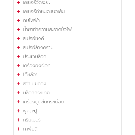
เลเซอร์วัดระยะ
เลเซอร์กำหนดแนวเส้น
กบไฟฟ้า
น้ำยาทำความสะอาดขั้วไฟ
สเปรย์ซิงค์
สเปรย์ล้างคราบ
ประแจบล็อก
เครื่องยิงรีเวท
โต๊ะเลื่อย
สว่านไขควง
บล็อกกระแทก
เครื่องดูดสั่นกระเบื้อง
พุกตะปู
ทริมเมอร์
กาพ่นสี