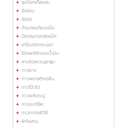
ชุดบ๊อกเดือยลม
ข้ออ่อน
ข้อต่อ
ด้ามปอนด์แบบเข็ม
บ๊อกลมถอดล้อแม็ค
เครื่องขัดกระบอก
โซ่ถอดไส้กรองน้ำมัน
ลานรัดแหวนลูกสูบ
กาวยาง
กาวพลาสติกเรซิ่น
กาวโป๊วไม้
กาวพลังตะปู
กาวอะครีลิค
กาวทาท่อพีวีซี
ผ้าใยสาน