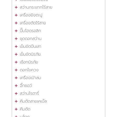
สว่านกระแทกไร้สาย
เครื่องยิงตะปู
เครื่องตัดไร้สาย
ปั๊มไฮดรอลิก
ชุดดอกสว่าน
เข็มขัดปีนเสา
เข็มขัดนิรภัย
เชือกนิรภัย
ดอกไขควง
เครื่องเป่าลม
จิ๊กซอว์
สว่านโรตารี่
คีมตัดสายเคเบิ้ล
คีมตัด
บล็อก