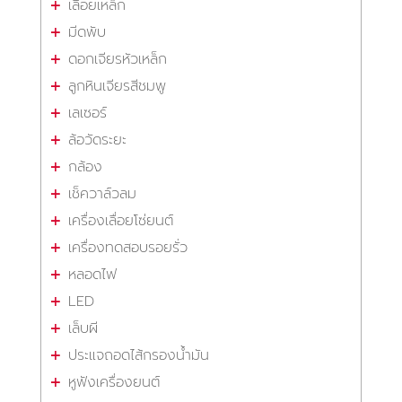
เลื่อยเหล็ก
มีดพับ
ดอกเจียรหัวเหล็ก
ลูกหินเจียรสีชมพู
เลเซอร์
ล้อวัดระยะ
กล้อง
เช็ควาล์วลม
เครื่องเลื่อยโซ่ยนต์
เครื่องทดสอบรอยรั่ว
หลอดไฟ
LED
เล็บผี
ประแจถอดไส้กรองน้ำมัน
หูฟังเครื่องยนต์