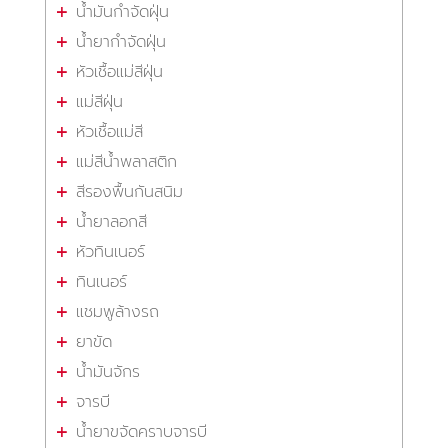
น้ำมันกำจัดฝุ่น
น้ำยากำจัดฝุ่น
หัวเชื้อแม่สีฝุ่น
แม่สีฝุ่น
หัวเชื้อแม่สี
แม่สีน้ำพลาสติก
สีรองพื้นกันสนิม
น้ำยาลอกสี
หัวทินเนอร์
ทินเนอร์
แชมพูล้างรถ
ยาขัด
น้ำมันจักร
จารบี
น้ำยาขจัดคราบจารบี