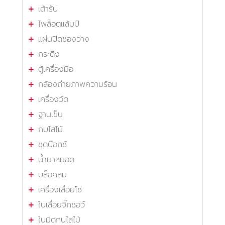
เต้ารับ
ไพล็อตแล้มป์
แผ่นปิดช่องว่าง
กระดิ่ง
ตู้เครื่องมือ
กล้องถ่ายภาพความร้อน
เครื่องวัด
ฐานเข็น
กบไสไม้
ชุดบ๊อกซ์
น้ำยาหยอด
บล็อคลม
เครื่องเลื่อยโซ่
ใบเลื่อยจิ๊กซอว์
ใบมีดกบไสไม้