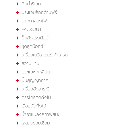
คีมย้ำริเวท
ประแจบล็อกด้ามฟรี
ปากกาลองไฟ
PACKOUT
ปั๊มอัดแรงดันน้ำ
ชุดลูกบ๊อกซ์
เครื่องเนวิเกเตอร์เค้าโครง
สว่านแท่น
ประแจหกเหลี่ยม
ปั๊มสุญญากาศ
เครื่องอัดจาระบี
กรรไกรตัดกิ่งไม้
เลื่อยตัดกิ่งไม้
น้ำยาแปลงสภาพสนิม
เจลลบรอยเชื่อม