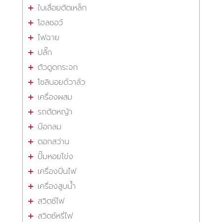
ใบเลื่อยตัดเหล็ก
โฮลซอว์
ไฟฉาย
ปลั๊ก
ตัวดูดกระจก
โซลินอยด์วาล์ว
เครื่องผสม
รถตัดหญ้า
บ๊อกลม
ดอกสว่าน
ปั๊มหอยโข่ง
เครื่องปั่นไฟ
เครื่องสูบน้ำ
สวิตซ์ไฟ
สวิตซ์หรี่ไฟ