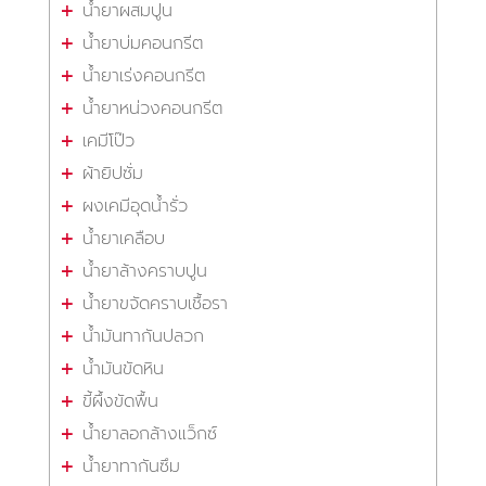
น้ำยาผสมปูน
น้ำยาบ่มคอนกรีต
น้ำยาเร่งคอนกรีต
น้ำยาหน่วงคอนกรีต
เคมีโป๊ว
ผ้ายิปซั่ม
ผงเคมีอุดน้ำรั่ว
น้ำยาเคลือบ
น้ำยาล้างคราบปูน
น้ำยาขจัดคราบเชื้อรา
น้ำมันทากันปลวก
น้ำมันขัดหิน
ขี้ผึ้งขัดพื้น
น้ำยาลอกล้างแว็กซ์
น้ำยาทากันซึม