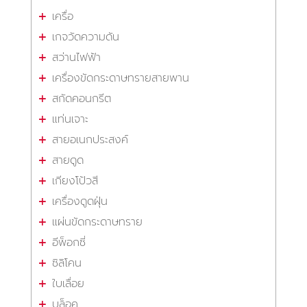
เครื่อ
เกจวัดความดัน
สว่านไฟฟ้า
เครื่องขัดกระดาษทรายสายพาน
สกัดคอนกรีต
แท่นเจาะ
สายอเนกประสงค์
สายดูด
เกียงโป้วสี
เครื่องดูดฝุ่น
แผ่นขัดกระดาษทราย
อีพ็อกซี่
ซิลิโคน
ใบเลื่อย
บล็อค