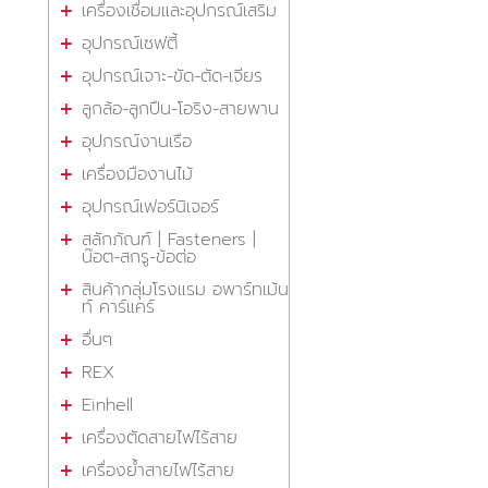
เครื่องเชื่อมและอุปกรณ์เสริม
อุปกรณ์เซฟตี้
อุปกรณ์เจาะ-ขัด-ตัด-เจียร
ลูกล้อ-ลูกปืน-โอริง-สายพาน
อุปกรณ์งานเรือ
เครื่องมืองานไม้
อุปกรณ์เฟอร์นิเจอร์
สลักภัณฑ์ | Fasteners |
น๊อต-สกรู-ข้อต่อ
สินค้ากลุ่มโรงแรม อพาร์ทเม้น
ท์ คาร์แคร์
อื่นๆ
REX
Einhell
เครื่องตัดสายไฟไร้สาย
เครื่องย้ำสายไฟไร้สาย