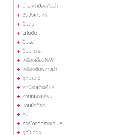
น้ำยาทาป้องกันน้ำ
ชันสังเคราะห์
ปั๊มลม
แท่นตัด
ปั๊มแช่
ปั๊มบาดาล
เครื่องเชื่อมไฟฟ้า
เครื่องตัดพลาสม่า
ชุดประแจ
ลูกบ๊อกเดือยโผล่
หัวบิทหกเหลี่ยม
แกนหัวท๊อก
คีม
กรรไกรตัดสายเคเบิล
ชุดไขควง