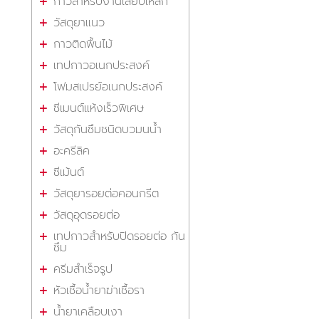
กาวสำหรับงานเสียบเหล็ก
วัสดุยาแนว
กาวติดพื้นไม้
เทปกาวอเนกประสงค์
โฟมสเปรย์อเนกประสงค์
ซีเมนต์แห้งเร็วพิเศษ
วัสดุกันซึมชนิดบวมนน้ำ
อะครีลิค
ซีเม้นต์
วัสดุยารอยต่อคอนกรีต
วัสดุอุดรอยต่อ
เทปกาวสำหรับปิดรอยต่อ กัน
ซึม
ครีมสำเร็จรูป
หัวเชื้อน้ำยาฆ่าเชื้อรา
น้ำยาเคลือบเงา