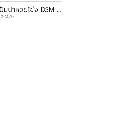
ปั๊มน้ำหอยโข่ง DSM 70 DAYUAN 2HP
DSM70