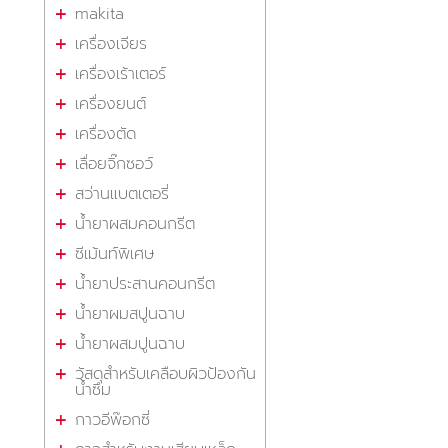
makita
เครื่องเจียร
เครื่องเร้าเตอร์
เครื่องยนต์
เครื่องตัด
เลื่อยจิ๊กซอว์
สว่านแบตเตอรี่
น้ำยาผสมคอนกรีต
ซีเม้นท์พิเศษ
น้ำยาประสานคอนกรีต
น้ำยาผมสปูนฉาบ
น้ำยาผสมปูนฉาบ
วัสดุสำหรับเคลือบผิวป้องกัน
น้ำซึม
กาวอีพ๊อกซี่