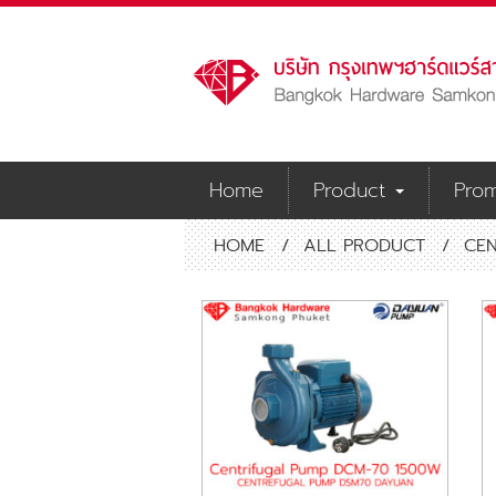
Home
Product
Prom
HOME
/
ALL PRODUCT
/
CE