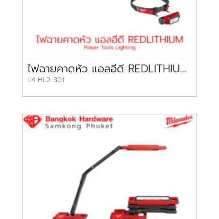
ไฟฉายคาดหัว แอลอีดี REDLITHIUM™
L4 HL2-301