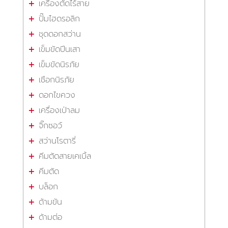
เครื่องตัดไร้สาย
ปั๊มไฮดรอลิก
ชุดดอกสว่าน
เข็มขัดปีนเสา
เข็มขัดนิรภัย
เชือกนิรภัย
ดอกไขควง
เครื่องเป่าลม
จิ๊กซอว์
สว่านโรตารี่
คีมตัดสายเคเบิ้ล
คีมตัด
บล็อก
ด้ามขัน
ด้ามต่อ