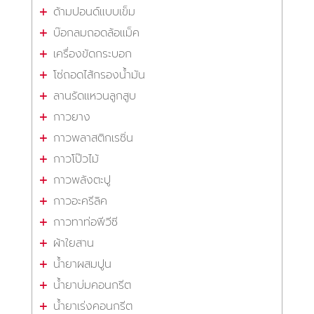
ด้ามปอนด์แบบเข็ม
บ๊อกลมถอดล้อแม็ค
เครื่องขัดกระบอก
โซ่ถอดไส้กรองน้ำมัน
ลานรัดแหวนลูกสูบ
กาวยาง
กาวพลาสติกเรซิ่น
กาวโป๊วไม้
กาวพลังตะปู
กาวอะครีลิค
กาวทาท่อพีวีซี
ผ้าใยสาน
น้ำยาผสมปูน
น้ำยาบ่มคอนกรีต
น้ำยาเร่งคอนกรีต