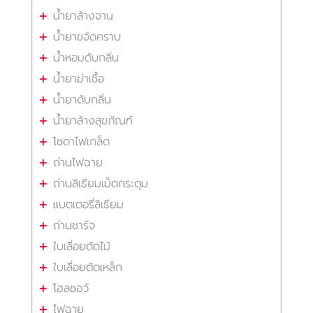
น้ำยาล้างจาน
น้ำยาขจัดคราบ
น้ำหอมดับกลิ่น
น้ำยาฆ่าเชื้อ
น้ำยาดับกลิ่น
น้ำยาล้างสุขภัณฑ์
โซดาไฟเกล็ด
ถ่านไฟฉาย
ถ่านลิเธียมเม็ดกระดุม
แบตเตอรี่ลิเธียม
ถ่านชาร์จ
ใบเลื่อยตัดไม้
ใบเลื่อยตัดเหล็ก
โฮลซอว์
ไฟฉาย