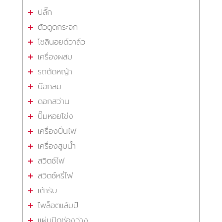
ปลั๊ก
ตัวดูดกระจก
โซลินอยด์วาล์ว
เครื่องผสม
รถตัดหญ้า
บ๊อกลม
ดอกสว่าน
ปั๊มหอยโข่ง
เครื่องปั่นไฟ
เครื่องสูบน้ำ
สวิตซ์ไฟ
สวิตซ์หรี่ไฟ
เต้ารับ
ไพล็อตแล้มป์
แผ่นปิดช่องว่าง