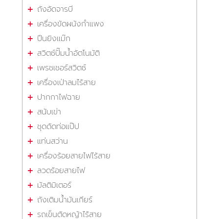
ถังอัดจารบี
เครื่องขัดผนังกำแพง
ปืนยิงแม๊ก
สวิตซ์ปั๊มน้ำอัตโนมัติ
เพรชเชอร์สวิตซ์
เครื่องเป่าลมไร้สาย
ปากกาไฟฉาย
สนับเข่า
ชุดดัดท่อแป๊ป
แท่นสว่าน
เครื่องร้อยสายไฟไร้สาย
ลวดร้อยสายไฟ
มัลติมิเตอร์
ถังเติมน้ำมันเกียร์
รถเข็นตัดหญ้าไร้สาย