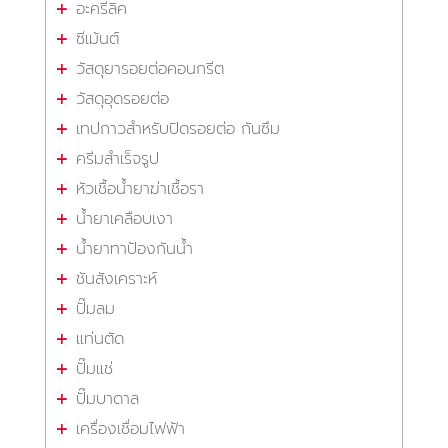
อะครีลิค
ซีเม้นต์
วัสดุยารอยต่อคอนกรีต
วัสดุอุดรอยต่อ
เทปกาวสำหรับปิดรอยต่อ กันซึม
ครีมสำเร็จรูป
หัวเชื้อน้ำยาฆ่าเชื้อรา
น้ำยาเคลือบเงา
น้ำยาทาป้องกันน้ำ
ชันสังเคราะห์
ปั๊มลม
แท่นตัด
ปั๊มแช่
ปั๊มบาดาล
เครื่องเชื่อมไฟฟ้า