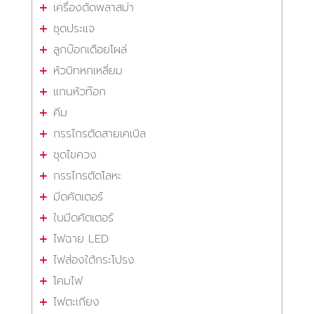
เครื่องตัดพลาสม่า
ชุดประแจ
ลูกบ๊อกเดือยโผล่
หัวบิทหกเหลี่ยม
แกนหัวท๊อก
คีม
กรรไกรตัดสายเคเบิล
ชุดไขควง
กรรไกรตัดโลหะ
มีดคัตเตอร์
ใบมีดคัตเตอร์
ไฟฉาย LED
ไฟส่องใต้กระโปรง
โคมไฟ
ไฟตะเกียง