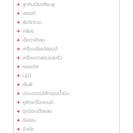
ลูกหินเจียรสีชมพู
เลเซอร์
ล้อวัดระยะ
กล้อง
เช็ควาล์วลม
เครื่องเลื่อยโซ่ยนต์
เครื่องทดสอบรอยรั่ว
หลอดไฟ
LED
เล็บผี
ประแจถอดไส้กรองน้ำมัน
หูฟังเครื่องยนต์
ชุดบ๊อกเดือยลม
ข้ออ่อน
ข้อต่อ