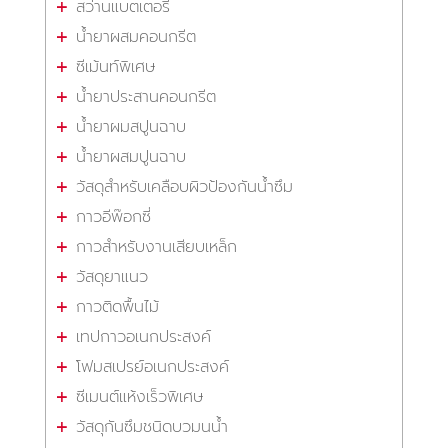
สว่านแบตเตอรี่
น้ำยาผสมคอนกรีต
ซีเม้นท์พิเศษ
น้ำยาประสานคอนกรีต
น้ำยาผมสปูนฉาบ
น้ำยาผสมปูนฉาบ
วัสดุสำหรับเคลือบผิวป้องกันน้ำซึม
กาวอีพ๊อกซี่
กาวสำหรับงานเสียบเหล็ก
วัสดุยาแนว
กาวติดพื้นไม้
เทปกาวอเนกประสงค์
โฟมสเปรย์อเนกประสงค์
ซีเมนต์แห้งเร็วพิเศษ
วัสดุกันซึมชนิดบวมนน้ำ