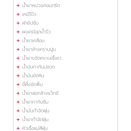
น้ำยาหน่วงคอนกรีต
เคมีโป๊ว
ผ้ายิปซั่ม
ผงเคมีอุดน้ำรั่ว
น้ำยาเคลือบ
น้ำยาล้างคราบปูน
น้ำยาขจัดคราบเชื้อรา
น้ำมันทากันปลวก
น้ำมันขัดหิน
ขี้ผึ้งขัดพื้น
น้ำยาลอกล้างแว็กซ์
น้ำยาทากันซึม
น้ำมันกำจัดฝุ่น
น้ำยากำจัดฝุ่น
หัวเชื้อแม่สีฝุ่น