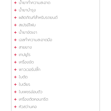
น้ำยาทำความสะอาด
น้ำยาบำรุง
ผลิตภัณฑ์สำหรับรถยนต์
สเปรย์โฟม
น้ำยาขัดเงา
เจลทำความสะอาดมือ
สายยาง
เทปยูโร
เครื่องขัด
พาวเวอร์ปลั๊ก
ใบตัด
ใบเจียร
ใบเพชรอ่อนตัว
เครื่องตัดคอนกรีต
หัวสว่านคอ