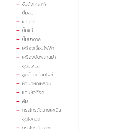
ชันสังเคราะห์
ปั๊มลม
แท่นตัด
ปั๊มแช่
ปั๊มบาดาล
เครื่องเชื่อมไฟฟ้า
เครื่องตัดพลาสม่า
ชุดประแจ
ลูกบ๊อกเดือยโผล่
หัวบิทหกเหลี่ยม
แกนหัวท๊อก
คีม
กรรไกรตัดสายเคเบิล
ชุดไขควง
กรรไกรตัดโลหะ