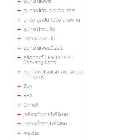
อุปกรณ์เซฟตี้
อุปกรณ์เจาะ-ขัด-ตัด-เจียร
ลูกล้อ-ลูกปืน-โอริง-สายพาน
อุปกรณ์งานเรือ
เครื่องมืองานไม้
อุปกรณ์เฟอร์นิเจอร์
สลักภัณฑ์ | Fasteners |
น๊อต-สกรู-ข้อต่อ
สินค้ากลุ่มโรงแรม อพาร์ทเม้น
ท์ คาร์แคร์
อื่นๆ
REX
Einhell
เครื่องตัดสายไฟไร้สาย
เครื่องย้ำสายไฟไร้สาย
makita