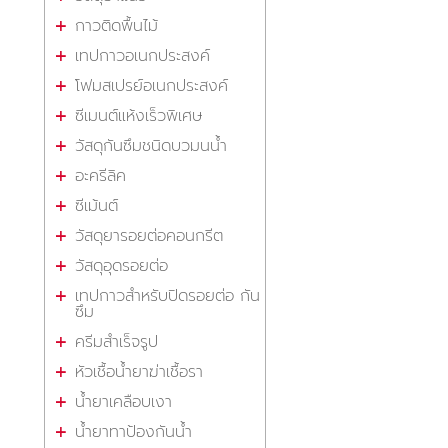
กาวติดพื้นไม้
เทปกาวอเนกประสงค์
โฟมสเปรย์อเนกประสงค์
ซีเมนต์แห้งเร็วพิเศษ
วัสดุกันซึมชนิดบวมนน้ำ
อะครีลิค
ซีเม้นต์
วัสดุยารอยต่อคอนกรีต
วัสดุอุดรอยต่อ
เทปกาวสำหรับปิดรอยต่อ กัน
ซึม
ครีมสำเร็จรูป
หัวเชื้อน้ำยาฆ่าเชื้อรา
น้ำยาเคลือบเงา
น้ำยาทาป้องกันน้ำ