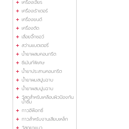
เครื่องเจียร
เครื่องเร้าเตอร์
เครื่องยนต์
เครื่องตัด
เลื่อยจิ๊กซอว์
สว่านแบตเตอรี่
น้ำยาผสมคอนกรีต
ซีเม้นท์พิเศษ
น้ำยาประสานคอนกรีต
น้ำยาผมสปูนฉาบ
น้ำยาผสมปูนฉาบ
วัสดุสำหรับเคลือบผิวป้องกัน
น้ำซึม
กาวอีพ๊อกซี่
กาวสำหรับงานเสียบเหล็ก
วัสดุยาแนว