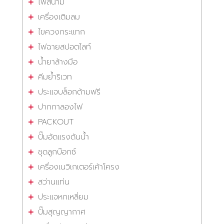
ไฟสนาม
เครื่องเติมลม
ไขควงกระแทก
ไฟฉายสปอตไลท์
น้ำยาล้างมือ
คีมย้ำริเวท
ประแจบล็อกด้ามฟรี
ปากกาลองไฟ
PACKOUT
ปั๊มอัดแรงดันน้ำ
ชุดลูกบ๊อกซ์
เครื่องเนวิเกเตอร์เค้าโครง
สว่านแท่น
ประแจหกเหลี่ยม
ปั๊มสุญญากาศ