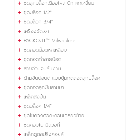
ชุดลูกบล็อกเดือยโผล่ บิท หกเหลี่ยม
ชุดบล็อก 1/2"
ชุดบล็อค 3/4"
เครื่องขัดเงา
PACKOUT™ Milwaukee
ชุดถอดน๊อตหกเหลี่ยม
ชุดถอดทำลายน๊อต
สายอ่อนจับชิ้นงาน
ด้ามขันปอนด์ แบบปุ่มกดถอดลูกบล็อค
ชุดถอดลูกปืนสามขา
เหล็กส่งปิ้น
ชุดบล็อค 1/4"
ชุดไขควงตอก+ถอนเกลียวซ้าย
ชุดคอมโบ มิลวอกี้
เหล็กดูดสปริงคอยส์