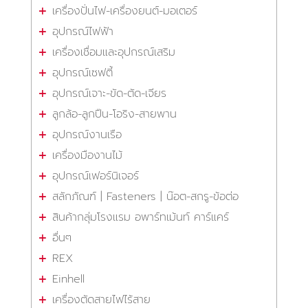
เครื่องปั่นไฟ-เครื่องยนต์-มอเตอร์
อุปกรณ์ไฟฟ้า
เครื่องเชื่อมและอุปกรณ์เสริม
อุปกรณ์เซฟตี้
อุปกรณ์เจาะ-ขัด-ตัด-เจียร
ลูกล้อ-ลูกปืน-โอริง-สายพาน
อุปกรณ์งานเรือ
เครื่องมืองานไม้
อุปกรณ์เฟอร์นิเจอร์
สลักภัณฑ์ | Fasteners | น๊อต-สกรู-ข้อต่อ
สินค้ากลุ่มโรงแรม อพาร์ทเม้นท์ คาร์แคร์
อื่นๆ
REX
Einhell
เครื่องตัดสายไฟไร้สาย