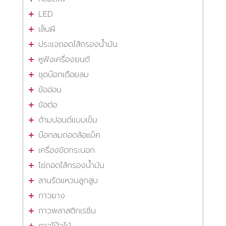
LED
เล็บผี
ประแจถอดไส้กรองน้ำมัน
หูฟังเครื่องยนต์
ชุดบ๊อกเดือยลม
ข้ออ่อน
ข้อต่อ
ด้ามปอนด์แบบเข็ม
บ๊อกลมถอดล้อแม็ค
เครื่องขัดกระบอก
โซ่ถอดไส้กรองน้ำมัน
ลานรัดแหวนลูกสูบ
กาวยาง
กาวพลาสติกเรซิ่น