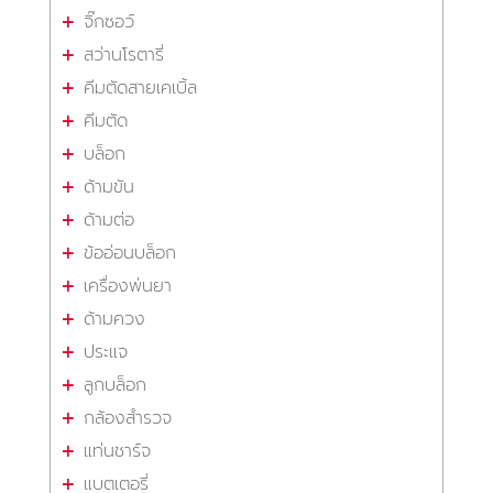
จิ๊กซอว์
สว่านโรตารี่
คีมตัดสายเคเบิ้ล
คีมตัด
บล็อก
ด้ามขัน
ด้ามต่อ
ข้ออ่อนบล็อก
เครื่องพ่นยา
ด้ามควง
ประแจ
ลูกบล็อก
กล้องสำรวจ
แท่นชาร์จ
แบตเตอรี่