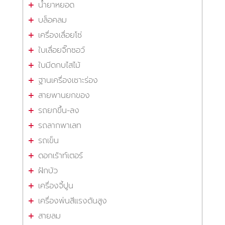
น้ำยาหยอด
บล็อคลม
เครื่องเลื่อยโซ่
ใบเลื่อยจิ๊กซอว์
ใบมีดกบไสไม้
ฐานเครื่องเซาะร่อง
สายพานยกของ
รถยกขึ้น-ลง
รถลากพาเลท
รถเข็น
ดอกเร้าท์เตอร์
ฝักบัว
เครื่องจี้ปูน
เครื่องพ่นสีแรงดันสูง
สายลม