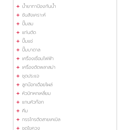
น้ำยาทาป้องกันน้ำ
ชันสังเคราะห์
ปั๊มลม
แท่นตัด
ปั๊มแช่
ปั๊มบาดาล
เครื่องเชื่อมไฟฟ้า
เครื่องตัดพลาสม่า
ชุดประแจ
ลูกบ๊อกเดือยโผล่
หัวบิทหกเหลี่ยม
แกนหัวท๊อก
คีม
กรรไกรตัดสายเคเบิล
ชุดไขควง