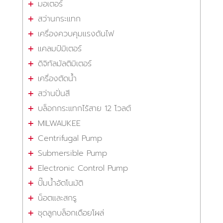
มอเตอร์
สว่านกระแทก
เครื่องควบคุมแรงดันไฟ
แคลมป์มิเตอร์
ดิจิทัลมัลติมิเตอร์
เครื่องตัดน้ำ
สว่านปั่นสี
บล็อกกระแทกไร้สาย 12 โวลต์
MILWAUKEE
Centrifugal Pump
Submersible Pump
Electronic Control Pump
ปั๊มน้ำอัตโนมัติ
น็อตและสกรู
ชุดลูกบล็อกเดือยโผล่