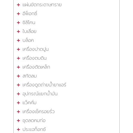
แผ่นขัดกระดาษทราย
อีพ็อกซี่
ซิลิโคน
ใบเลื่อย
บล็อค
เครื่องปาดปูน
เครื่องตบดิน
เครื่องตัดเหล็ก
สกัดลม
เครื่องดูดถ่ายน้ำยาแอร์
อุปกรณ์แยกน้ำมัน
แว็คคั่ม
เครื่องเช็ครอยรั่ว
ชุดลดคมท่อ
ประแจท็อกซ์