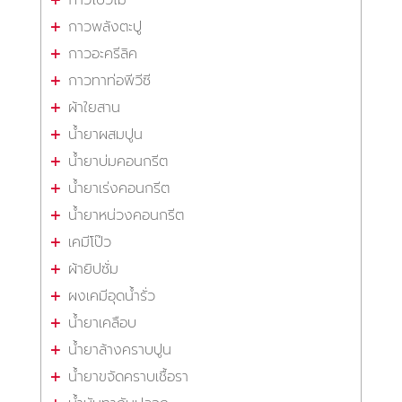
กาวโป๊วไม้
กาวพลังตะปู
กาวอะครีลิค
กาวทาท่อพีวีซี
ผ้าใยสาน
น้ำยาผสมปูน
น้ำยาบ่มคอนกรีต
น้ำยาเร่งคอนกรีต
น้ำยาหน่วงคอนกรีต
เคมีโป๊ว
ผ้ายิปซั่ม
ผงเคมีอุดน้ำรั่ว
น้ำยาเคลือบ
น้ำยาล้างคราบปูน
น้ำยาขจัดคราบเชื้อรา