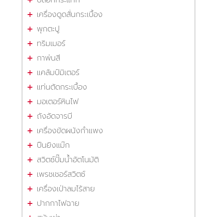
บล็อกกระแทก
เครื่องดูดสั่นกระเบื้อง
พุกตะปู
ทริมเมอร์
กาพ่นสี
แคล้มป์มิเตอร์
แท่นตัดกระเบื้อง
มอเตอร์หินไฟ
ถังอัดจารบี
เครื่องขัดผนังกำแพง
ปืนยิงแม๊ก
สวิตซ์ปั๊มน้ำอัตโนมัติ
เพรชเชอร์สวิตซ์
เครื่องเป่าลมไร้สาย
ปากกาไฟฉาย