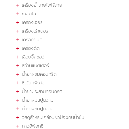
เครื่องย้ำสายไฟไร้สาย
makita
เครื่องเจียร
เครื่องเร้าเตอร์
เครื่องยนต์
เครื่องตัด
เลื่อยจิ๊กซอว์
สว่านแบตเตอรี่
น้ำยาผสมคอนกรีต
ซีเม้นท์พิเศษ
น้ำยาประสานคอนกรีต
น้ำยาผมสปูนฉาบ
น้ำยาผสมปูนฉาบ
วัสดุสำหรับเคลือบผิวป้องกันน้ำซึม
กาวอีพ๊อกซี่