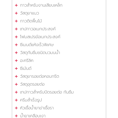
กาวสำหรับงานเสียบเหล็ก
วัสดุยาแนว
กาวติดพื้นไม้
เทปกาวอเนกประสงค์
โฟมสเปรย์อเนกประสงค์
ซีเมนต์แห้งเร็วพิเศษ
วัสดุกันซึมชนิดบวมนน้ำ
อะครีลิค
ซีเม้นต์
วัสดุยารอยต่อคอนกรีต
วัสดุอุดรอยต่อ
เทปกาวสำหรับปิดรอยต่อ กันซึม
ครีมสำเร็จรูป
หัวเชื้อน้ำยาฆ่าเชื้อรา
น้ำยาเคลือบเงา