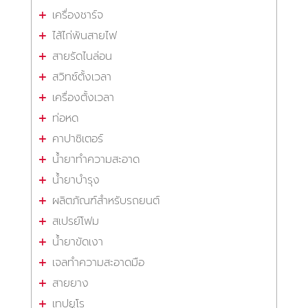
เครื่องชาร์จ
ไส้ไก่พันสายไฟ
สายรัดไนล่อน
สวิทซ์ตั้งเวลา
เครื่องตั้งเวลา
ท่อหด
คาปาซิเตอร์
น้ำยาทำความสะอาด
น้ำยาบำรุง
ผลิตภัณฑ์สำหรับรถยนต์
สเปรย์โฟม
น้ำยาขัดเงา
เจลทำความสะอาดมือ
สายยาง
เทปยูโร