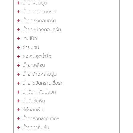
น้ำยาผสมปูน
น้ำยาบ่มคอนกรีต
น้ำยาเร่งคอนกรีต
น้ำยาหน่วงคอนกรีต
เคมีโป๊ว
ผ้ายิปซั่ม
ผงเคมีอุดน้ำรั่ว
น้ำยาเคลือบ
น้ำยาล้างคราบปูน
น้ำยาขจัดคราบเชื้อรา
น้ำมันทากันปลวก
น้ำมันขัดหิน
ขี้ผึ้งขัดพื้น
น้ำยาลอกล้างแว็กซ์
น้ำยาทากันซึม