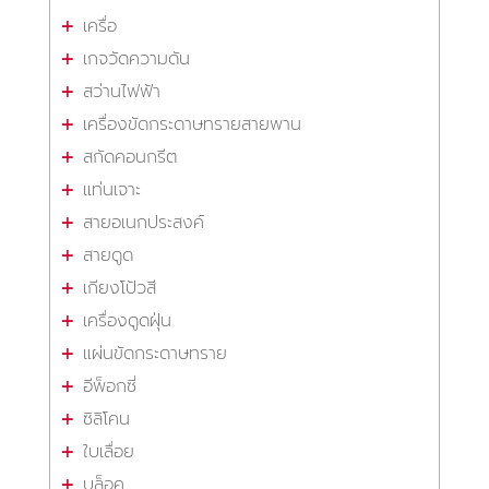
เครื่อ
เกจวัดความดัน
สว่านไฟฟ้า
เครื่องขัดกระดาษทรายสายพาน
สกัดคอนกรีต
แท่นเจาะ
สายอเนกประสงค์
สายดูด
เกียงโป้วสี
เครื่องดูดฝุ่น
แผ่นขัดกระดาษทราย
อีพ็อกซี่
ซิลิโคน
ใบเลื่อย
บล็อค