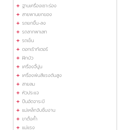
ฐานเครื่องเซาะร่อง
สายพานยกของ
รถยกขึ้น-ลง
รถลากพาเลท
รถเข็น
ดอกเร้าท์เตอร์
ฝักบัว
เครื่องจี้ปูน
เครื่องพ่นสีแรงดันสูง
สายลม
หัวประแจ
ปืนอัดจาระบี
แม่เหล็กจับชิ้นงาน
ขาตั้งค้ำ
แม่แรง