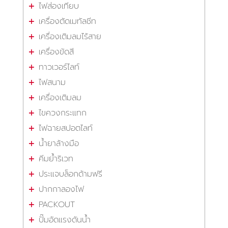
ไฟส่องเทียบ
เครื่องตัดเมทัลชีท
เครื่องเติมลมไร้สาย
เครื่องขัดสี
ทาวเวอร์ไลท์
ไฟสนาม
เครื่องเติมลม
ไขควงกระแทก
ไฟฉายสปอตไลท์
น้ำยาล้างมือ
คีมย้ำริเวท
ประแจบล็อกด้ามฟรี
ปากกาลองไฟ
PACKOUT
ปั๊มอัดแรงดันน้ำ