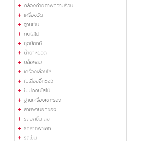
กล้องถ่ายภาพความร้อน
เครื่องวัด
ฐานเข็น
กบไสไม้
ชุดบ๊อกซ์
น้ำยาหยอด
บล็อคลม
เครื่องเลื่อยโซ่
ใบเลื่อยจิ๊กซอว์
ใบมีดกบไสไม้
ฐานเครื่องเซาะร่อง
สายพานยกของ
รถยกขึ้น-ลง
รถลากพาเลท
รถเข็น