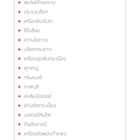
สเปรย์ล้างคราบ
ประแจบล็อก
เครื่องยิงรีเวท
โต๊ะเลื่อย
สว่านไขควง
บล็อกกระแทก
เครื่องดูดสั่นกระเบื้อง
พุกตะปู
ทริมเมอร์
กาพ่นสี
แคล้มป์มิเตอร์
แท่นตัดกระเบื้อง
มอเตอร์หินไฟ
ถังอัดจารบี
เครื่องขัดผนังกำแพง