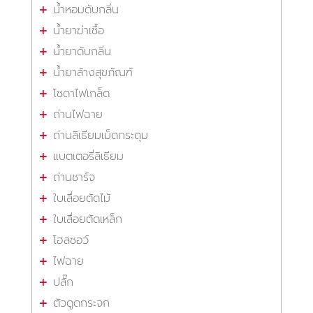
น้ำหอมดับกลิ่น
น้ำยาฆ่าเชื้อ
น้ำยาดับกลิ่น
น้ำยาล้างสุขภัณฑ์
โซดาไฟเกล็ด
ถ่านไฟฉาย
ถ่านลิเธียมเม็ดกระดุม
แบตเตอรี่ลิเธียม
ถ่านชาร์จ
ใบเลื่อยตัดไม้
ใบเลื่อยตัดเหล็ก
โฮลซอว์
ไฟฉาย
ปลั๊ก
ตัวดูดกระจก