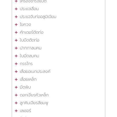
เครื่องชาร์จแบต
ประแจเลื่อน
ประแจจับท่ออลูมิเนียม
ไขควง
คัทเตอร์ตัดท่อ
ใบมีดตัดท่อ
ปากกาลบคม
ใบมีดลบคม
กรรไกร
เลื่อยอเนกประสงค์
เลื่อยเหล็ก
มีดพับ
ดอกเจียรหัวเหล็ก
ลูกหินเจียรสีชมพู
เลเซอร์