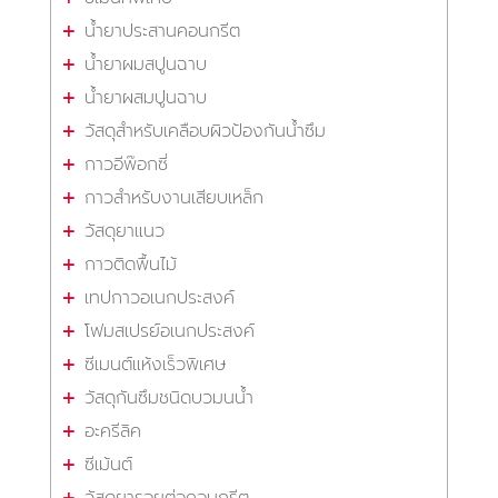
น้ำยาประสานคอนกรีต
น้ำยาผมสปูนฉาบ
น้ำยาผสมปูนฉาบ
วัสดุสำหรับเคลือบผิวป้องกันน้ำซึม
กาวอีพ๊อกซี่
กาวสำหรับงานเสียบเหล็ก
วัสดุยาแนว
กาวติดพื้นไม้
เทปกาวอเนกประสงค์
โฟมสเปรย์อเนกประสงค์
ซีเมนต์แห้งเร็วพิเศษ
วัสดุกันซึมชนิดบวมนน้ำ
อะครีลิค
ซีเม้นต์
วัสดุยารอยต่อคอนกรีต