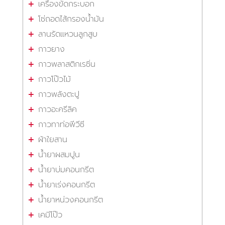
เครื่องขัดกระบอก
โซ่ถอดไส้กรองน้ำมัน
ลานรัดแหวนลูกสูบ
กาวยาง
กาวพลาสติกเรซิ่น
กาวโป๊วไม้
กาวพลังตะปู
กาวอะครีลิค
กาวทาท่อพีวีซี
ผ้าใยสาน
น้ำยาผสมปูน
น้ำยาบ่มคอนกรีต
น้ำยาเร่งคอนกรีต
น้ำยาหน่วงคอนกรีต
เคมีโป๊ว