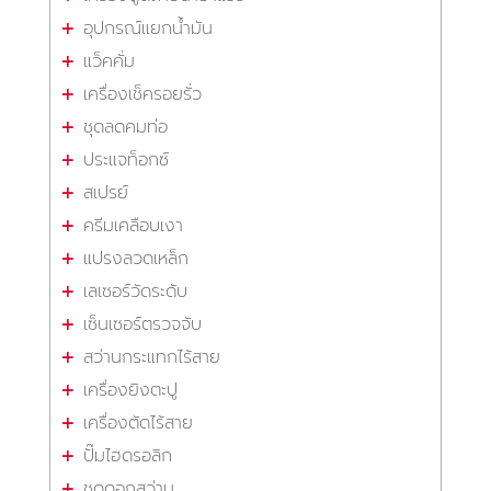
อุปกรณ์แยกน้ำมัน
แว็คคั่ม
เครื่องเช็ครอยรั่ว
ชุดลดคมท่อ
ประแจท็อกซ์
สเปรย์
ครีมเคลือบเงา
แปรงลวดเหล็ก
เลเซอร์วัดระดับ
เซ็นเซอร์ตรวจจับ
สว่านกระแทกไร้สาย
เครื่องยิงตะปู
เครื่องตัดไร้สาย
ปั๊มไฮดรอลิก
ชุดดอกสว่าน