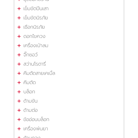
เข็มขัดปีนเสา
เข็มขัดนิรภัย
เชือกนิรภัย
ดอกไขควง
เครื่องเป่าลม
จิ๊กซอว์
สว่านโรตารี่
คีมตัดสายเคเบิ้ล
คีมตัด
บล็อก
ด้ามขัน
ด้ามต่อ
ข้ออ่อนบล็อก
เครื่องพ่นยา
ด้ามควง