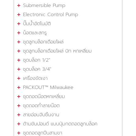
Submersible Pump
Electronic Control Pump
ปั๊มน้ำอัตโนมัติ
น็อตและสกรู
ชุดลูกบล็อกเดือยโผล่
ชุดลูกบล็อกเดือยโผล่ บิท หกเหลี่ยม
ชุดบล็อก 1/2"
ชุดบล็อค 3/4"
เครื่องขัดเงา
PACKOUT™ Milwaukee
ชุดถอดน๊อตหกเหลี่ยม
ชุดถอดทำลายน๊อต
สายอ่อนจับชิ้นงาน
ด้ามขันปอนด์ แบบปุ่มกดถอดลูกบล็อค
ชุดถอดลูกปืนสามขา