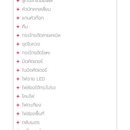
ลูกบ๊อกเดือยโผล่
หัวบิทหกเหลี่ยม
แกนหัวท๊อก
คีม
กรรไกรตัดสายเคเบิล
ชุดไขควง
กรรไกรตัดโลหะ
มีดคัตเตอร์
ใบมีดคัตเตอร์
ไฟฉาย LED
ไฟส่องใต้กระโปรง
โคมไฟ
ไฟตะเกียง
ไฟส่องพื้นที่
ตลับเมตร