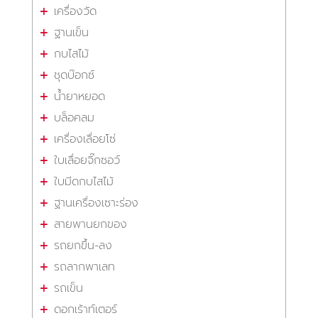
เครื่องวัด
ฐานเข็น
กบไสไม้
ชุดบ๊อกซ์
น้ำยาหยอด
บล็อคลม
เครื่องเลื่อยโซ่
ใบเลื่อยจิ๊กซอว์
ใบมีดกบไสไม้
ฐานเครื่องเซาะร่อง
สายพานยกของ
รถยกขึ้น-ลง
รถลากพาเลท
รถเข็น
ดอกเร้าท์เตอร์