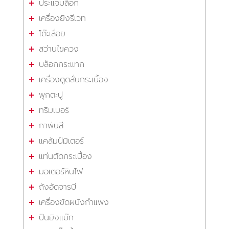
ประแจบล็อก
เครื่องยิงรีเวท
โต๊ะเลื่อย
สว่านไขควง
บล็อกกระแทก
เครื่องดูดสั่นกระเบื้อง
พุกตะปู
ทริมเมอร์
กาพ่นสี
แคล้มป์มิเตอร์
แท่นตัดกระเบื้อง
มอเตอร์หินไฟ
ถังอัดจารบี
เครื่องขัดผนังกำแพง
ปืนยิงแม๊ก