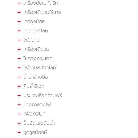
เครื่องตัดเมทัลชีท
เครื่องเติมลมไร้สาย
เครื่องขัดสี
ทาวเวอร์ไลท์
ไฟสนาม
เครื่องเติมลม
ไขควงกระแทก
ไฟฉายสปอตไลท์
น้ำยาล้างมือ
คีมย้ำริเวท
ประแจบล็อกด้ามฟรี
ปากกาลองไฟ
PACKOUT
ปั๊มอัดแรงดันน้ำ
ชุดลูกบ๊อกซ์