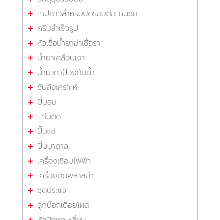
เทปกาวสำหรับปิดรอยต่อ กันซึม
ครีมสำเร็จรูป
หัวเชื้อน้ำยาฆ่าเชื้อรา
น้ำยาเคลือบเงา
น้ำยาทาป้องกันน้ำ
ชันสังเคราะห์
ปั๊มลม
แท่นตัด
ปั๊มแช่
ปั๊มบาดาล
เครื่องเชื่อมไฟฟ้า
เครื่องตัดพลาสม่า
ชุดประแจ
ลูกบ๊อกเดือยโผล่
หัวบิทหกเหลี่ยม