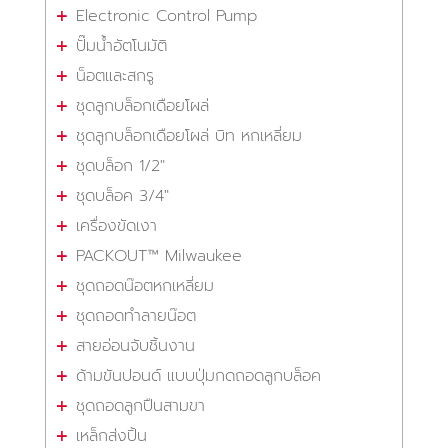
Electronic Control Pump
ปั๊มน้ำอัตโนมัติ
น็อตและสกรู
ชุดลูกบล็อกเดือยโผล่
ชุดลูกบล็อกเดือยโผล่ บิท หกเหลี่ยม
ชุดบล็อก 1/2"
ชุดบล็อค 3/4"
เครื่องขัดเงา
PACKOUT™ Milwaukee
ชุดถอดน๊อตหกเหลี่ยม
ชุดถอดทำลายน๊อต
สายอ่อนจับชิ้นงาน
ด้ามขันปอนด์ แบบปุ่มกดถอดลูกบล็อค
ชุดถอดลูกปืนสามขา
เหล็กส่งปิ้น