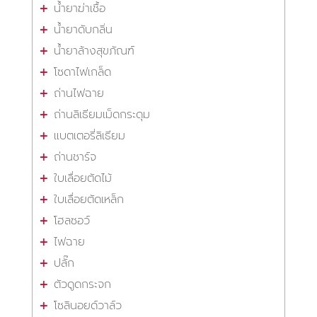
น้ำยาฆ่าเชื้อ
น้ำยาดับกลิ่น
น้ำยาล้างสุขภัณฑ์
โซดาไฟเกล็ด
ถ่านไฟฉาย
ถ่านลิเธียมเม็ดกระดุม
แบตเตอรี่ลิเธียม
ถ่านชาร์จ
ใบเลื่อยตัดไม้
ใบเลื่อยตัดเหล็ก
โฮลซอว์
ไฟฉาย
ปลั๊ก
ตัวดูดกระจก
โซลินอยด์วาล์ว