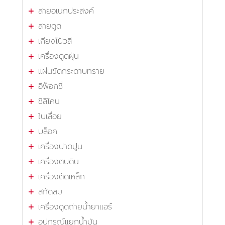
สายอเนกประสงค์
สายดูด
เกียงโป้วสี
เครื่องดูดฝุ่น
แผ่นขัดกระดาษทราย
อีพ็อกซี่
ซิลิโคน
ใบเลื่อย
บล็อค
เครื่องปาดปูน
เครื่องตบดิน
เครื่องตัดเหล็ก
สกัดลม
เครื่องดูดถ่ายน้ำยาแอร์
อุปกรณ์แยกน้ำมัน