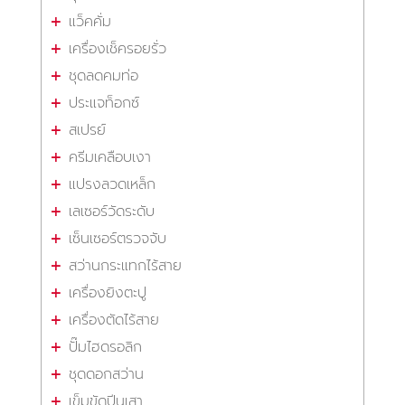
แว็คคั่ม
เครื่องเช็ครอยรั่ว
ชุดลดคมท่อ
ประแจท็อกซ์
สเปรย์
ครีมเคลือบเงา
แปรงลวดเหล็ก
เลเซอร์วัดระดับ
เซ็นเซอร์ตรวจจับ
สว่านกระแทกไร้สาย
เครื่องยิงตะปู
เครื่องตัดไร้สาย
ปั๊มไฮดรอลิก
ชุดดอกสว่าน
เข็มขัดปีนเสา