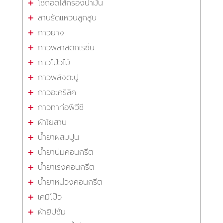
โซ่ถอดไส้กรองน้ำมัน
ลานรัดแหวนลูกสูบ
กาวยาง
กาวพลาสติกเรซิ่น
กาวโป๊วไม้
กาวพลังตะปู
กาวอะครีลิค
กาวทาท่อพีวีซี
ผ้าใยสาน
น้ำยาผสมปูน
น้ำยาบ่มคอนกรีต
น้ำยาเร่งคอนกรีต
น้ำยาหน่วงคอนกรีต
เคมีโป๊ว
ผ้ายิปซั่ม