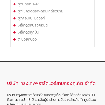
ชุดบล็อค 1/4"
ชุดไขควงตอก+ถอนเกลียวซ้าย
ชุดคอมโบ มิลวอกี้
เหล็กดูดสปริงคอยส์
เหล็กดูดลูกปืน
ตะขอยกของ
บริษัท กรุงเทพฯฮาร์ดแวร์สามกองภูเก็ต จำกัด
บริษัท กรุงเทพฯฮาร์ดแวร์สามกองภูเก็ต จำกัด ได้ก่อตั้งและดำเนิน
กิจการมา กว่า 15 ปี เราเป็นผู้นำด้านการจัดจำหน่ายสินค้า ศูนย์รวม
อะไหล่แท้ และศูนย์ บริการ