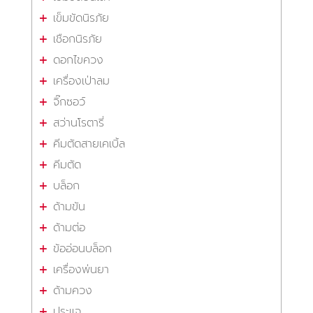
เข็มขัดนิรภัย
เชือกนิรภัย
ดอกไขควง
เครื่องเป่าลม
จิ๊กซอว์
สว่านโรตารี่
คีมตัดสายเคเบิ้ล
คีมตัด
บล็อก
ด้ามขัน
ด้ามต่อ
ข้ออ่อนบล็อก
เครื่องพ่นยา
ด้ามควง
ประแจ