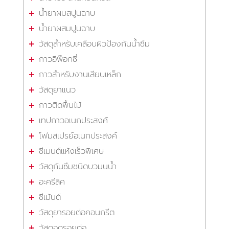
น้ำยาผมสปูนฉาบ
น้ำยาผสมปูนฉาบ
วัสดุสำหรับเคลือบผิวป้องกันน้ำซึม
กาวอีพ๊อกซี่
กาวสำหรับงานเสียบเหล็ก
วัสดุยาแนว
กาวติดพื้นไม้
เทปกาวอเนกประสงค์
โฟมสเปรย์อเนกประสงค์
ซีเมนต์แห้งเร็วพิเศษ
วัสดุกันซึมชนิดบวมนน้ำ
อะครีลิค
ซีเม้นต์
วัสดุยารอยต่อคอนกรีต
วัสดุอุดรอยต่อ