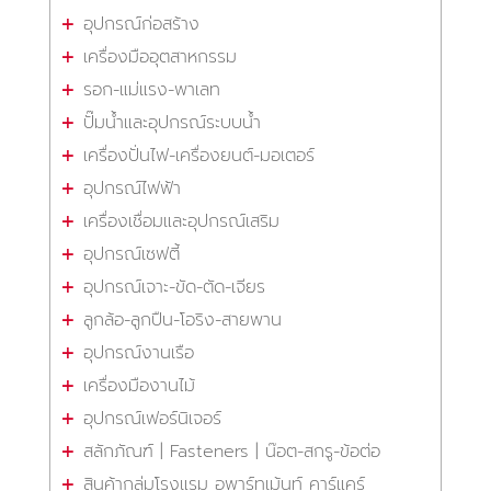
อุปกรณ์ก่อสร้าง
เครื่องมืออุตสาหกรรม
รอก-แม่แรง-พาเลท
ปั๊มน้ำและอุปกรณ์ระบบน้ำ
เครื่องปั่นไฟ-เครื่องยนต์-มอเตอร์
อุปกรณ์ไฟฟ้า
เครื่องเชื่อมและอุปกรณ์เสริม
อุปกรณ์เซฟตี้
อุปกรณ์เจาะ-ขัด-ตัด-เจียร
ลูกล้อ-ลูกปืน-โอริง-สายพาน
อุปกรณ์งานเรือ
เครื่องมืองานไม้
อุปกรณ์เฟอร์นิเจอร์
สลักภัณฑ์ | Fasteners | น๊อต-สกรู-ข้อต่อ
สินค้ากลุ่มโรงแรม อพาร์ทเม้นท์ คาร์แคร์