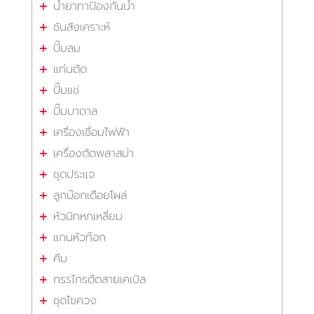
น้ำยาทาป้องกันน้ำ
ชันสังเคราะห์
ปั๊มลม
แท่นตัด
ปั๊มแช่
ปั๊มบาดาล
เครื่องเชื่อมไฟฟ้า
เครื่องตัดพลาสม่า
ชุดประแจ
ลูกบ๊อกเดือยโผล่
หัวบิทหกเหลี่ยม
แกนหัวท๊อก
คีม
กรรไกรตัดสายเคเบิล
ชุดไขควง