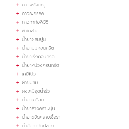
กาวพลังตะปู
กาวอะครีลิค
กาวทาท่อพีวีซี
ผ้าใยสาน
น้ำยาผสมปูน
น้ำยาบ่มคอนกรีต
น้ำยาเร่งคอนกรีต
น้ำยาหน่วงคอนกรีต
เคมีโป๊ว
ผ้ายิปซั่ม
ผงเคมีอุดน้ำรั่ว
น้ำยาเคลือบ
น้ำยาล้างคราบปูน
น้ำยาขจัดคราบเชื้อรา
น้ำมันทากันปลวก