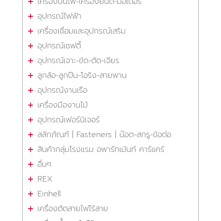
เครื่องปั่นไฟ-เครื่องยนต์-มอเตอร์
อุปกรณ์ไฟฟ้า
เครื่องเชื่อมและอุปกรณ์เสริม
อุปกรณ์เซฟตี้
อุปกรณ์เจาะ-ขัด-ตัด-เจียร
ลูกล้อ-ลูกปืน-โอริง-สายพาน
อุปกรณ์งานเรือ
เครื่องมืองานไม้
อุปกรณ์เฟอร์นิเจอร์
สลักภัณฑ์ | Fasteners | น๊อต-สกรู-ข้อต่อ
สินค้ากลุ่มโรงแรม อพาร์ทเม้นท์ คาร์แคร์
อื่นๆ
REX
Einhell
เครื่องตัดสายไฟไร้สาย