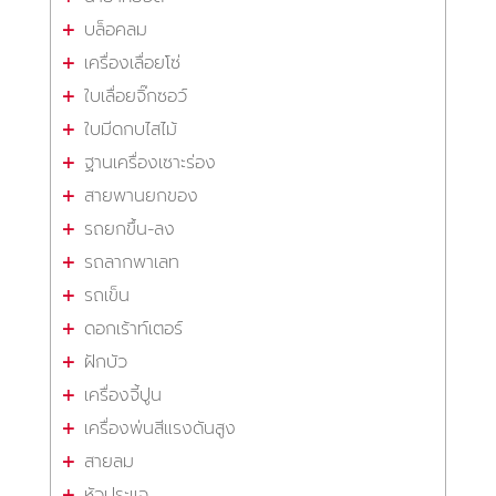
บล็อคลม
เครื่องเลื่อยโซ่
ใบเลื่อยจิ๊กซอว์
ใบมีดกบไสไม้
ฐานเครื่องเซาะร่อง
สายพานยกของ
รถยกขึ้น-ลง
รถลากพาเลท
รถเข็น
ดอกเร้าท์เตอร์
ฝักบัว
เครื่องจี้ปูน
เครื่องพ่นสีแรงดันสูง
สายลม
หัวประแจ