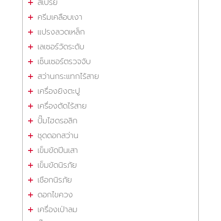
สเปรย์
ครีมเคลือบเงา
แปรงลวดเหล็ก
เลเซอร์วัดระดับ
เซ็นเซอร์ตรวจจับ
สว่านกระแทกไร้สาย
เครื่องยิงตะปู
เครื่องตัดไร้สาย
ปั๊มไฮดรอลิก
ชุดดอกสว่าน
เข็มขัดปีนเสา
เข็มขัดนิรภัย
เชือกนิรภัย
ดอกไขควง
เครื่องเป่าลม