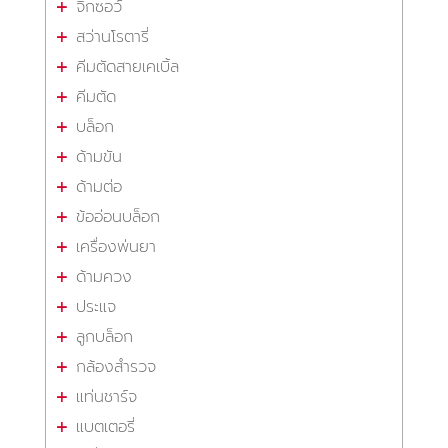
จิ๊กซอว์
สว่านโรตารี่
คีมตัดสายเคเบิ้ล
คีมตัด
บล็อก
ด้ามขัน
ด้ามต่อ
ข้ออ่อนบล็อก
เครื่องพ่นยา
ด้ามควง
ประแจ
ลูกบล็อก
กล้องสำรวจ
แท่นชาร์จ
แบตเตอรี่