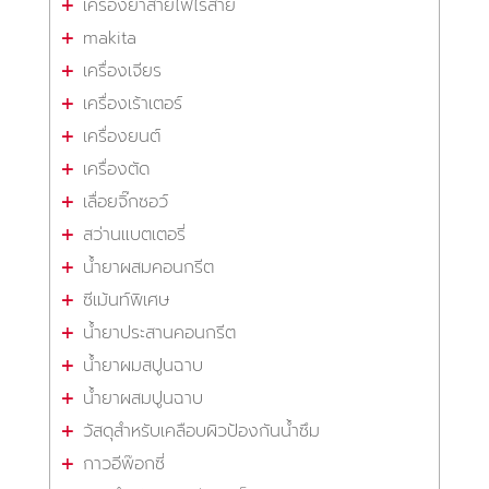
เครื่องย้ำสายไฟไร้สาย
makita
เครื่องเจียร
เครื่องเร้าเตอร์
เครื่องยนต์
เครื่องตัด
เลื่อยจิ๊กซอว์
สว่านแบตเตอรี่
น้ำยาผสมคอนกรีต
ซีเม้นท์พิเศษ
น้ำยาประสานคอนกรีต
น้ำยาผมสปูนฉาบ
น้ำยาผสมปูนฉาบ
วัสดุสำหรับเคลือบผิวป้องกันน้ำซึม
กาวอีพ๊อกซี่