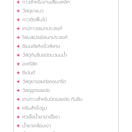
กาวสำหรับงานเสียบเหล็ก
วัสดุยาแนว
กาวติดพื้นไม้
เทปกาวอเนกประสงค์
โฟมสเปรย์อเนกประสงค์
ซีเมนต์แห้งเร็วพิเศษ
วัสดุกันซึมชนิดบวมนน้ำ
อะครีลิค
ซีเม้นต์
วัสดุยารอยต่อคอนกรีต
วัสดุอุดรอยต่อ
เทปกาวสำหรับปิดรอยต่อ กันซึม
ครีมสำเร็จรูป
หัวเชื้อน้ำยาฆ่าเชื้อรา
น้ำยาเคลือบเงา