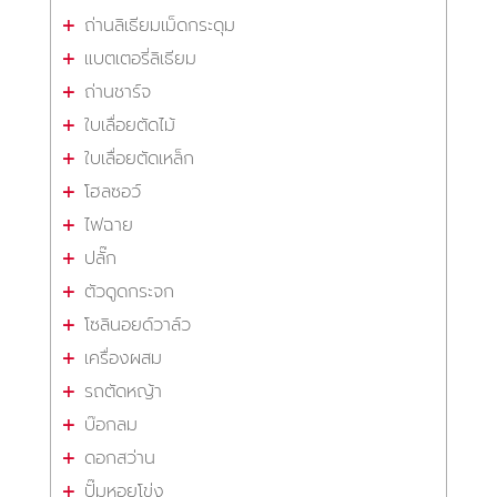
ถ่านลิเธียมเม็ดกระดุม
แบตเตอรี่ลิเธียม
ถ่านชาร์จ
ใบเลื่อยตัดไม้
ใบเลื่อยตัดเหล็ก
โฮลซอว์
ไฟฉาย
ปลั๊ก
ตัวดูดกระจก
โซลินอยด์วาล์ว
เครื่องผสม
รถตัดหญ้า
บ๊อกลม
ดอกสว่าน
ปั๊มหอยโข่ง