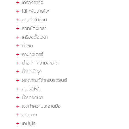
เครื่องชาร์จ
ไส้ไก่พันสายไฟ
สายรัดไนล่อน
สวิทซ์ตั้งเวลา
เครื่องตั้งเวลา
ท่อหด
คาปาซิเตอร์
น้ำยาทำความสะอาด
น้ำยาบำรุง
ผลิตภัณฑ์สำหรับรถยนต์
สเปรย์โฟม
น้ำยาขัดเงา
เจลทำความสะอาดมือ
สายยาง
เทปยูโร