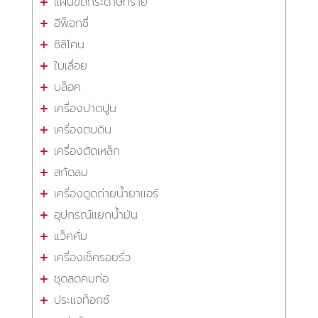
แผ่นขัดกระดาษทราย
อีพ็อกซี่
ซิลิโคน
ใบเลื่อย
บล็อค
เครื่องปาดปูน
เครื่องตบดิน
เครื่องตัดเหล็ก
สกัดลม
เครื่องดูดถ่ายน้ำยาแอร์
อุปกรณ์แยกน้ำมัน
แว็คคั่ม
เครื่องเช็ครอยรั่ว
ชุดลดคมท่อ
ประแจท็อกซ์