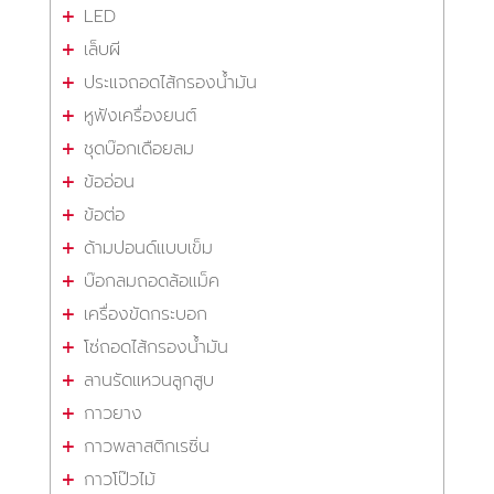
LED
เล็บผี
ประแจถอดไส้กรองน้ำมัน
หูฟังเครื่องยนต์
ชุดบ๊อกเดือยลม
ข้ออ่อน
ข้อต่อ
ด้ามปอนด์แบบเข็ม
บ๊อกลมถอดล้อแม็ค
เครื่องขัดกระบอก
โซ่ถอดไส้กรองน้ำมัน
ลานรัดแหวนลูกสูบ
กาวยาง
กาวพลาสติกเรซิ่น
กาวโป๊วไม้