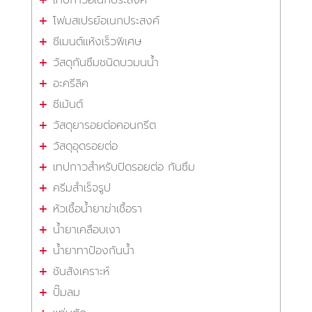
โฟมสเปรย์อเนกประสงค์
ซีเมนต์แห้งเร็วพิเศษ
วัสดุกันซึมชนิดบวมนน้ำ
อะครีลิค
ซีเม้นต์
วัสดุยารอยต่อคอนกรีต
วัสดุอุดรอยต่อ
เทปกาวสำหรับปิดรอยต่อ กันซึม
ครีมสำเร็จรูป
หัวเชื้อน้ำยาฆ่าเชื้อรา
น้ำยาเคลือบเงา
น้ำยาทาป้องกันน้ำ
ชันสังเคราะห์
ปั๊มลม