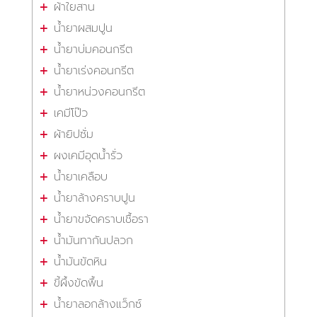
ผ้าใยสาน
น้ำยาผสมปูน
น้ำยาบ่มคอนกรีต
น้ำยาเร่งคอนกรีต
น้ำยาหน่วงคอนกรีต
เคมีโป๊ว
ผ้ายิปซั่ม
ผงเคมีอุดน้ำรั่ว
น้ำยาเคลือบ
น้ำยาล้างคราบปูน
น้ำยาขจัดคราบเชื้อรา
น้ำมันทากันปลวก
น้ำมันขัดหิน
ขี้ผึ้งขัดพื้น
น้ำยาลอกล้างแว็กซ์