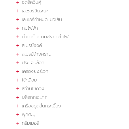
ชุดอัศวินคู่
เลเซอร์วัดระยะ
เลเซอร์กำหนดแนวเส้น
กบไฟฟ้า
น้ำยาทำความสะอาดขั้วไฟ
สเปรย์ซิงค์
สเปรย์ล้างคราบ
ประแจบล็อก
เครื่องยิงรีเวท
โต๊ะเลื่อย
สว่านไขควง
บล็อกกระแทก
เครื่องดูดสั่นกระเบื้อง
พุกตะปู
ทริมเมอร์