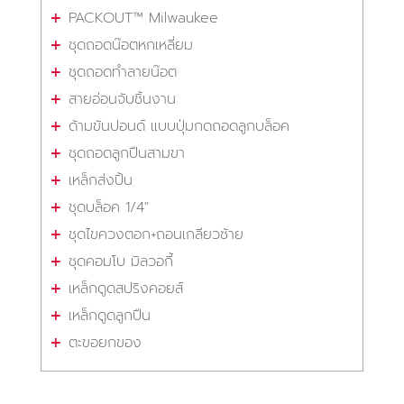
PACKOUT™ Milwaukee
ชุดถอดน๊อตหกเหลี่ยม
ชุดถอดทำลายน๊อต
สายอ่อนจับชิ้นงาน
ด้ามขันปอนด์ แบบปุ่มกดถอดลูกบล็อค
ชุดถอดลูกปืนสามขา
เหล็กส่งปิ้น
ชุดบล็อค 1/4"
ชุดไขควงตอก+ถอนเกลียวซ้าย
ชุดคอมโบ มิลวอกี้
เหล็กดูดสปริงคอยส์
เหล็กดูดลูกปืน
ตะขอยกของ