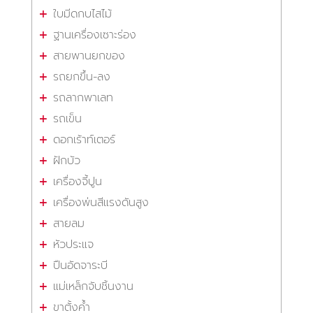
ใบมีดกบไสไม้
ฐานเครื่องเซาะร่อง
สายพานยกของ
รถยกขึ้น-ลง
รถลากพาเลท
รถเข็น
ดอกเร้าท์เตอร์
ฝักบัว
เครื่องจี้ปูน
เครื่องพ่นสีแรงดันสูง
สายลม
หัวประแจ
ปืนอัดจาระบี
แม่เหล็กจับชิ้นงาน
ขาตั้งค้ำ