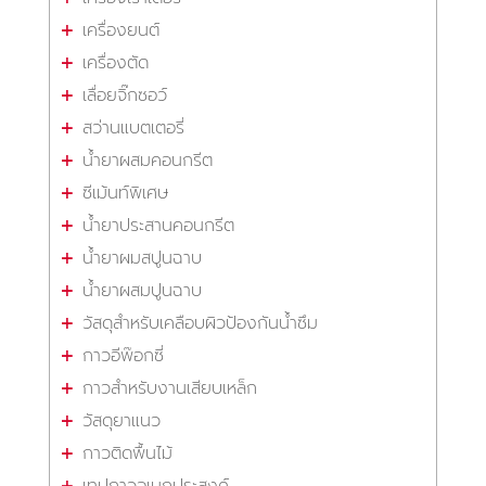
เครื่องยนต์
เครื่องตัด
เลื่อยจิ๊กซอว์
สว่านแบตเตอรี่
น้ำยาผสมคอนกรีต
ซีเม้นท์พิเศษ
น้ำยาประสานคอนกรีต
น้ำยาผมสปูนฉาบ
น้ำยาผสมปูนฉาบ
วัสดุสำหรับเคลือบผิวป้องกันน้ำซึม
กาวอีพ๊อกซี่
กาวสำหรับงานเสียบเหล็ก
วัสดุยาแนว
กาวติดพื้นไม้
เทปกาวอเนกประสงค์