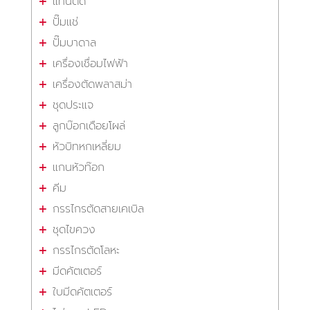
แท่นตัด
ปั๊มแช่
ปั๊มบาดาล
เครื่องเชื่อมไฟฟ้า
เครื่องตัดพลาสม่า
ชุดประแจ
ลูกบ๊อกเดือยโผล่
หัวบิทหกเหลี่ยม
แกนหัวท๊อก
คีม
กรรไกรตัดสายเคเบิล
ชุดไขควง
กรรไกรตัดโลหะ
มีดคัตเตอร์
ใบมีดคัตเตอร์