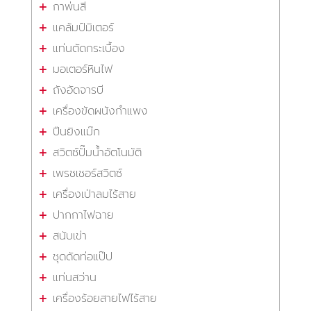
กาพ่นสี
แคล้มป์มิเตอร์
แท่นตัดกระเบื้อง
มอเตอร์หินไฟ
ถังอัดจารบี
เครื่องขัดผนังกำแพง
ปืนยิงแม๊ก
สวิตซ์ปั๊มน้ำอัตโนมัติ
เพรชเชอร์สวิตซ์
เครื่องเป่าลมไร้สาย
ปากกาไฟฉาย
สนับเข่า
ชุดดัดท่อแป๊ป
แท่นสว่าน
เครื่องร้อยสายไฟไร้สาย