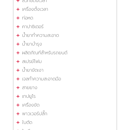
สวิทซ์ตั้งเวลา
เครื่องตั้งเวลา
ท่อหด
คาปาซิเตอร์
น้ำยาทำความสะอาด
น้ำยาบำรุง
ผลิตภัณฑ์สำหรับรถยนต์
สเปรย์โฟม
น้ำยาขัดเงา
เจลทำความสะอาดมือ
สายยาง
เทปยูโร
เครื่องขัด
พาวเวอร์ปลั๊ก
ใบตัด