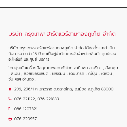
บริษัท กรุงเทพฯฮาร์ดแวร์สามกองภูเก็ต จำกัด
บริษัท กรุงเทพฯฮาร์ดแวร์สามกองภูเก็ต จำกัด ได้ก่อตั้งและดำเนิน
กิจการมา กว่า 15 ปี เราเป็นผู้นำด้านการจัดจำหน่ายสินค้า ศูนย์รวม
อะไหล่แท้ และศูนย์ บริการ
โดยมุ่งเน้นเครื่องมือคุณภาพจากทั่วโลก อาทิ เช่น อเมริกา , อังกฤษ
, สเปน , สวิสเซอร์แลนด์ , เยอรมัน , เดนมาร์ก , ญี่ปุ่น , ใต้หวัน ,
จีน ฯลฯ
อ่านต่อ...
296, 296/1 ถ.เยาวราช ต.ตลาดใหญ่ อ.เมือง จ.ภูเก็ต 83000
076-221122
,
076-221839
086-1207321
076-220957