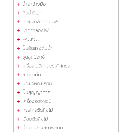
น้ำยาล้างมือ
คีมย้ำริเวท
ประแจบล็อกด้ามฟรี
ปากกาลองไฟ
PACKOUT
ปั๊มอัดแรงดันน้ำ
ชุดลูกบ๊อกซ์
เครื่องเนวิเกเตอร์เค้าโครง
สว่านแท่น
ประแจหกเหลี่ยม
ปั๊มสุญญากาศ
เครื่องอัดจาระบี
กรรไกรตัดกิ่งไม้
เลื่อยตัดกิ่งไม้
น้ำยาแปลงสภาพสนิม