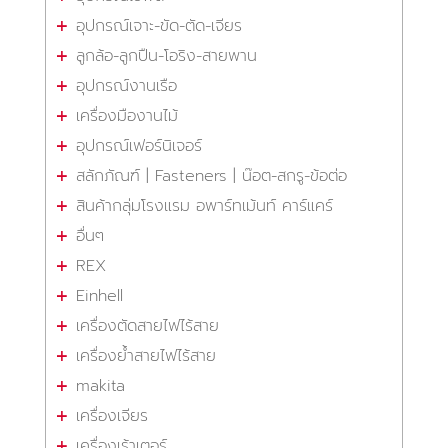
อุปกรณ์เจาะ-ขัด-ตัด-เจียร
ลูกล้อ-ลูกปืน-โอริง-สายพาน
อุปกรณ์งานเรือ
เครื่องมืองานไม้
อุปกรณ์เฟอร์นิเจอร์
สลักภัณฑ์ | Fasteners | น๊อต-สกรู-ข้อต่อ
สินค้ากลุ่มโรงแรม อพาร์ทเม้นท์ คาร์แคร์
อื่นๆ
REX
Einhell
เครื่องตัดสายไฟไร้สาย
เครื่องย้ำสายไฟไร้สาย
makita
เครื่องเจียร
เครื่องเร้าเตอร์