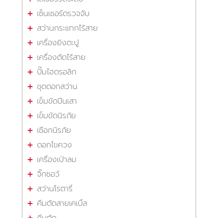
เซ็นเซอร์ตรวจจับ
สว่านกระแทกไร้สาย
เครื่องยิงตะปู
เครื่องตัดไร้สาย
ปั๊มไฮดรอลิก
ชุดดอกสว่าน
เข็มขัดปีนเสา
เข็มขัดนิรภัย
เชือกนิรภัย
ดอกไขควง
เครื่องเป่าลม
จิ๊กซอว์
สว่านโรตารี่
คีมตัดสายเคเบิ้ล
คีมตัด