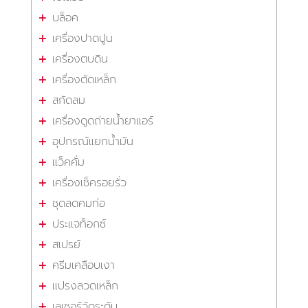
บล็อค
เครื่องปาดปูน
เครื่องตบดิน
เครื่องตัดเหล็ก
สกัดลม
เครื่องดูดถ่ายน้ำยาแอร์
อุปกรณ์แยกน้ำมัน
แว็คคั่ม
เครื่องเช็ครอยรั่ว
ชุดลดคมท่อ
ประแจท็อกซ์
สเปรย์
ครีมเคลือบเงา
แปรงลวดเหล็ก
เลเซอร์วัดระดับ