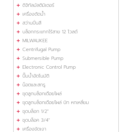
ดิจิทัลมัลติมิเตอร์
เครื่องตัดน้ำ
สว่านปั่นสี
บล็อกกระแทกไร้สาย 12 โวลต์
MILWAUKEE
Centrifugal Pump
Submersible Pump
Electronic Control Pump
ปั๊มน้ำอัตโนมัติ
น็อตและสกรู
ชุดลูกบล็อกเดือยโผล่
ชุดลูกบล็อกเดือยโผล่ บิท หกเหลี่ยม
ชุดบล็อก 1/2"
ชุดบล็อค 3/4"
เครื่องขัดเงา