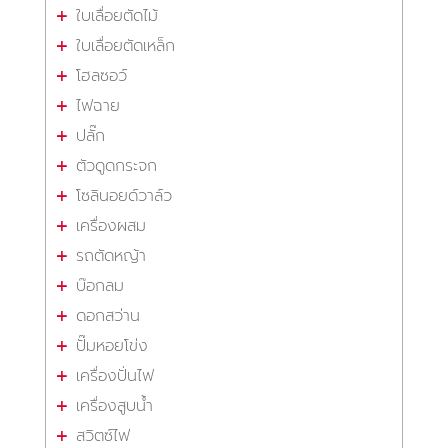
ใบเลื่อยตัดไม้
ใบเลื่อยตัดเหล็ก
โฮลซอว์
ไฟฉาย
ปลั๊ก
ตัวดูดกระจก
โซลินอยด์วาล์ว
เครื่องผสม
รถตัดหญ้า
บ๊อกลม
ดอกสว่าน
ปั๊มหอยโข่ง
เครื่องปั่นไฟ
เครื่องสูบน้ำ
สวิตซ์ไฟ