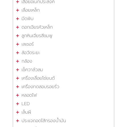
เลื่อยอเนกประสงค์
เลื่อยเหล็ก
มีดพับ
ดอกเจียรหัวเหล็ก
ลูกหินเจียรสีชมพู
เลเซอร์
ล้อวัดระยะ
กล้อง
เช็ควาล์วลม
เครื่องเลื่อยโซ่ยนต์
เครื่องทดสอบรอยรั่ว
หลอดไฟ
LED
เล็บผี
ประแจถอดไส้กรองน้ำมัน