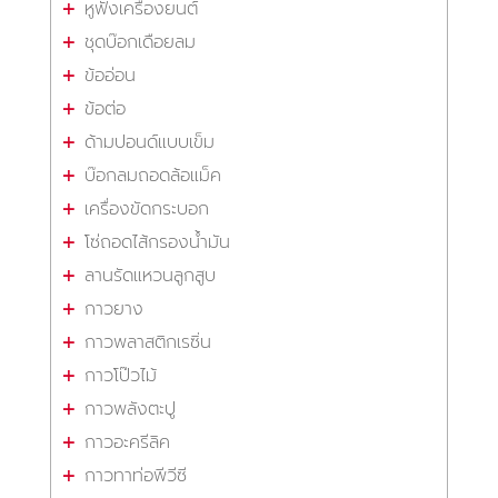
หูฟังเครื่องยนต์
ชุดบ๊อกเดือยลม
ข้ออ่อน
ข้อต่อ
ด้ามปอนด์แบบเข็ม
บ๊อกลมถอดล้อแม็ค
เครื่องขัดกระบอก
โซ่ถอดไส้กรองน้ำมัน
ลานรัดแหวนลูกสูบ
กาวยาง
กาวพลาสติกเรซิ่น
กาวโป๊วไม้
กาวพลังตะปู
กาวอะครีลิค
กาวทาท่อพีวีซี