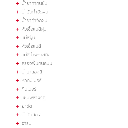
น้ำยาทากันซึม
น้ำมันกำจัดฝุ่น
น้ำยากำจัดฝุ่น
หัวเชื้อแม่สีฝุ่น
แม่สีฝุ่น
หัวเชื้อแม่สี
แม่สีน้ำพลาสติก
สีรองพื้นกันสนิม
น้ำยาลอกสี
หัวทินเนอร์
ทินเนอร์
แชมพูล้างรถ
ยาขัด
น้ำมันจักร
จารบี