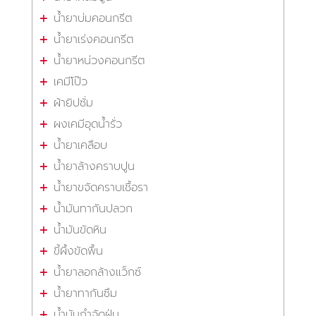
น้ำยาบ่มคอนกรีต
น้ำยาเร่งคอนกรีต
น้ำยาหน่วงคอนกรีต
เคมีโป๊ว
ผ้ายิปซั่ม
ผงเคมีอุดน้ำรั่ว
น้ำยาเคลือบ
น้ำยาล้างคราบปูน
น้ำยาขจัดคราบเชื้อรา
น้ำมันทากันปลวก
น้ำมันขัดหิน
ขี้ผึ้งขัดพื้น
น้ำยาลอกล้างแว็กซ์
น้ำยาทากันซึม
น้ำมันกำจัดฝุ่น