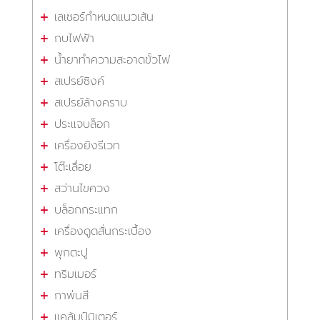
เลเซอร์กำหนดแนวเส้น
กบไฟฟ้า
น้ำยาทำความสะอาดขั้วไฟ
สเปรย์ซิงค์
สเปรย์ล้างคราบ
ประแจบล็อก
เครื่องยิงรีเวท
โต๊ะเลื่อย
สว่านไขควง
บล็อกกระแทก
เครื่องดูดสั่นกระเบื้อง
พุกตะปู
ทริมเมอร์
กาพ่นสี
แคล้มป์มิเตอร์