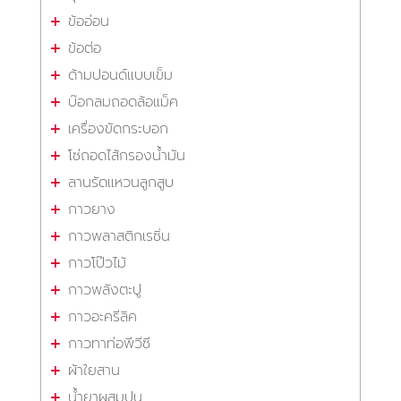
ข้ออ่อน
ข้อต่อ
ด้ามปอนด์แบบเข็ม
บ๊อกลมถอดล้อแม็ค
เครื่องขัดกระบอก
โซ่ถอดไส้กรองน้ำมัน
ลานรัดแหวนลูกสูบ
กาวยาง
กาวพลาสติกเรซิ่น
กาวโป๊วไม้
กาวพลังตะปู
กาวอะครีลิค
กาวทาท่อพีวีซี
ผ้าใยสาน
น้ำยาผสมปูน