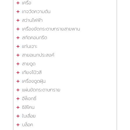
เครื่อ
เกจวัดความดัน
สว่านไฟฟ้า
เครื่องขัดกระดาษทรายสายพาน
สกัดคอนกรีต
แท่นเจาะ
สายอเนกประสงค์
สายดูด
เกียงโป้วสี
เครื่องดูดฝุ่น
แผ่นขัดกระดาษทราย
อีพ็อกซี่
ซิลิโคน
ใบเลื่อย
บล็อค