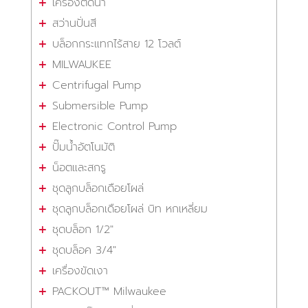
เครื่องตัดน้ำ
สว่านปั่นสี
บล็อกกระแทกไร้สาย 12 โวลต์
MILWAUKEE
Centrifugal Pump
Submersible Pump
Electronic Control Pump
ปั๊มน้ำอัตโนมัติ
น็อตและสกรู
ชุดลูกบล็อกเดือยโผล่
ชุดลูกบล็อกเดือยโผล่ บิท หกเหลี่ยม
ชุดบล็อก 1/2"
ชุดบล็อค 3/4"
เครื่องขัดเงา
PACKOUT™ Milwaukee