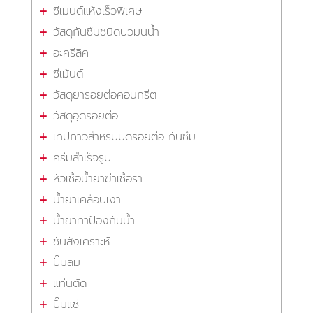
ซีเมนต์แห้งเร็วพิเศษ
วัสดุกันซึมชนิดบวมนน้ำ
อะครีลิค
ซีเม้นต์
วัสดุยารอยต่อคอนกรีต
วัสดุอุดรอยต่อ
เทปกาวสำหรับปิดรอยต่อ กันซึม
ครีมสำเร็จรูป
หัวเชื้อน้ำยาฆ่าเชื้อรา
น้ำยาเคลือบเงา
น้ำยาทาป้องกันน้ำ
ชันสังเคราะห์
ปั๊มลม
แท่นตัด
ปั๊มแช่