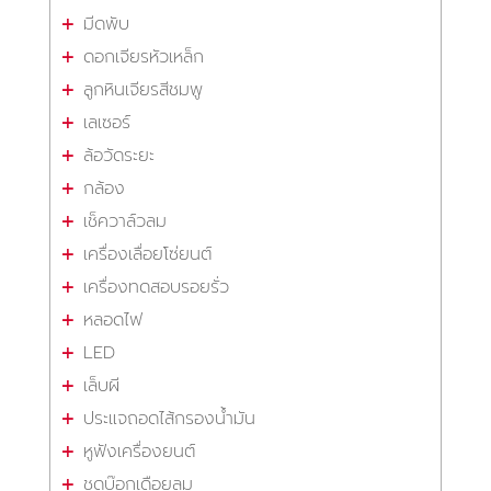
มีดพับ
ดอกเจียรหัวเหล็ก
ลูกหินเจียรสีชมพู
เลเซอร์
ล้อวัดระยะ
กล้อง
เช็ควาล์วลม
เครื่องเลื่อยโซ่ยนต์
เครื่องทดสอบรอยรั่ว
หลอดไฟ
LED
เล็บผี
ประแจถอดไส้กรองน้ำมัน
หูฟังเครื่องยนต์
ชุดบ๊อกเดือยลม