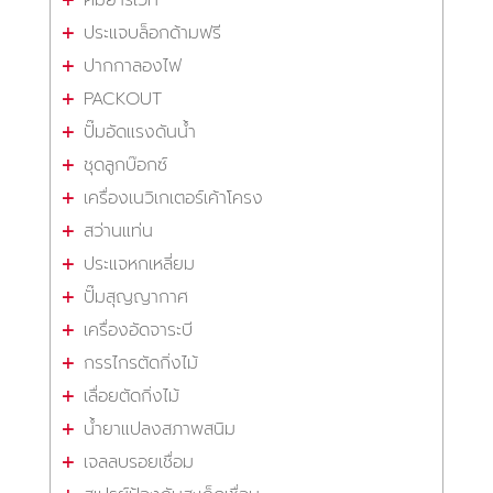
ประแจบล็อกด้ามฟรี
ปากกาลองไฟ
PACKOUT
ปั๊มอัดแรงดันน้ำ
ชุดลูกบ๊อกซ์
เครื่องเนวิเกเตอร์เค้าโครง
สว่านแท่น
ประแจหกเหลี่ยม
ปั๊มสุญญากาศ
เครื่องอัดจาระบี
กรรไกรตัดกิ่งไม้
เลื่อยตัดกิ่งไม้
น้ำยาแปลงสภาพสนิม
เจลลบรอยเชื่อม