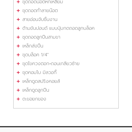
ชุดถอดน๊อตหกเหลี่ยม
ชุดถอดทำลายน๊อต
สายอ่อนจับชิ้นงาน
ด้ามขันปอนด์ แบบปุ่มกดถอดลูกบล็อค
ชุดถอดลูกปืนสามขา
เหล็กส่งปิ้น
ชุดบล็อค 1/4"
ชุดไขควงตอก+ถอนเกลียวซ้าย
ชุดคอมโบ มิลวอกี้
เหล็กดูดสปริงคอยส์
เหล็กดูดลูกปืน
ตะขอยกของ