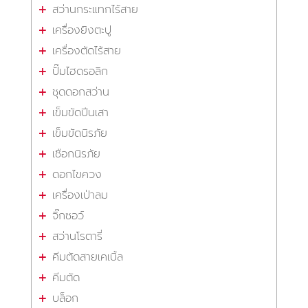
สว่านกระแทกไร้สาย
เครื่องยิงตะปู
เครื่องตัดไร้สาย
ปั๊มไฮดรอลิก
ชุดดอกสว่าน
เข็มขัดปีนเสา
เข็มขัดนิรภัย
เชือกนิรภัย
ดอกไขควง
เครื่องเป่าลม
จิ๊กซอว์
สว่านโรตารี่
คีมตัดสายเคเบิ้ล
คีมตัด
บล็อก