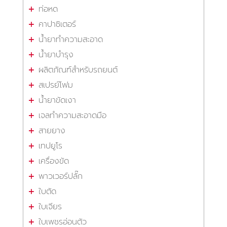
ท่อหด
คาปาซิเตอร์
น้ำยาทำความสะอาด
น้ำยาบำรุง
ผลิตภัณฑ์สำหรับรถยนต์
สเปรย์โฟม
น้ำยาขัดเงา
เจลทำความสะอาดมือ
สายยาง
เทปยูโร
เครื่องขัด
พาวเวอร์ปลั๊ก
ใบตัด
ใบเจียร
ใบเพชรอ่อนตัว