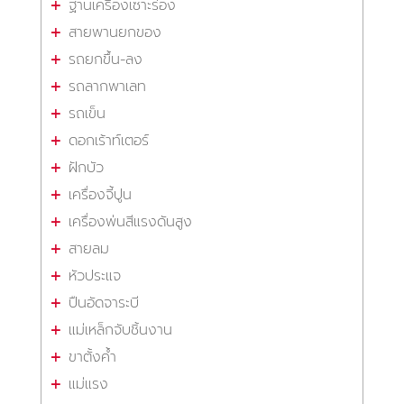
ฐานเครื่องเซาะร่อง
สายพานยกของ
รถยกขึ้น-ลง
รถลากพาเลท
รถเข็น
ดอกเร้าท์เตอร์
ฝักบัว
เครื่องจี้ปูน
เครื่องพ่นสีแรงดันสูง
สายลม
หัวประแจ
ปืนอัดจาระบี
แม่เหล็กจับชิ้นงาน
ขาตั้งค้ำ
แม่แรง