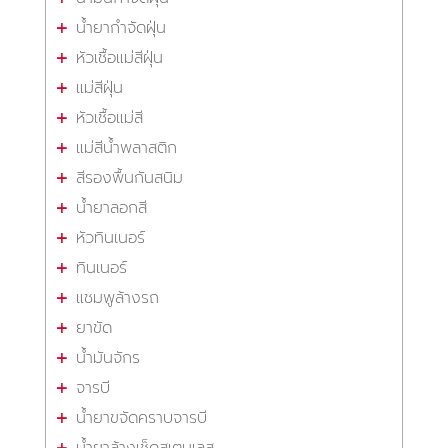
น้ำยากำจัดฝุ่น
หัวเชื้อแม่สีฝุ่น
แม่สีฝุ่น
หัวเชื้อแม่สี
แม่สีน้ำพลาสติก
สีรองพื้นกันสนิม
น้ำยาลอกสี
หัวทินเนอร์
ทินเนอร์
แชมพูล้างรถ
ยาขัด
น้ำมันจักร
จารบี
น้ำยาขจัดคราบจารบี
น้ำยาล้างเช็ดสเตนเลส