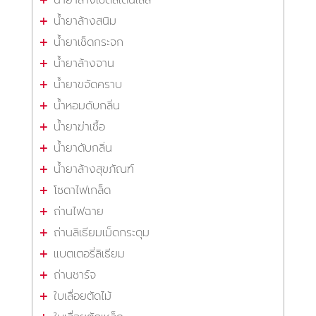
น้ำยาล้างสนิม
น้ำยาเช็ดกระจก
น้ำยาล้างจาน
น้ำยาขจัดคราบ
น้ำหอมดับกลิ่น
น้ำยาฆ่าเชื้อ
น้ำยาดับกลิ่น
น้ำยาล้างสุขภัณฑ์
โซดาไฟเกล็ด
ถ่านไฟฉาย
ถ่านลิเธียมเม็ดกระดุม
แบตเตอรี่ลิเธียม
ถ่านชาร์จ
ใบเลื่อยตัดไม้