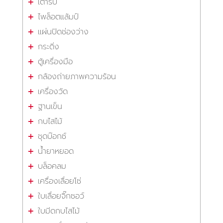
เต้ารับ
ไพล็อตแล้มป์
แผ่นปิดช่องว่าง
กระดิ่ง
ตู้เครื่องมือ
กล้องถ่ายภาพความร้อน
เครื่องวัด
ฐานเข็น
กบไสไม้
ชุดบ๊อกซ์
น้ำยาหยอด
บล็อคลม
เครื่องเลื่อยโซ่
ใบเลื่อยจิ๊กซอว์
ใบมีดกบไสไม้