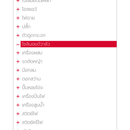
ใบเลื่อยตัดเหล็ก
โฮลซอว์
ไฟฉาย
ปลั๊ก
ตัวดูดกระจก
โซลินอยด์วาล์ว
เครื่องผสม
รถตัดหญ้า
บ๊อกลม
ดอกสว่าน
ปั๊มหอยโข่ง
เครื่องปั่นไฟ
เครื่องสูบน้ำ
สวิตซ์ไฟ
สวิตซ์หรี่ไฟ