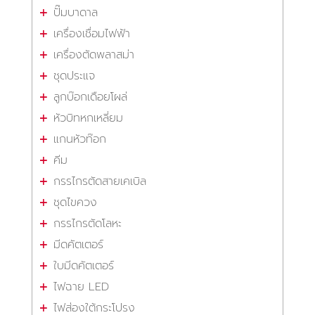
ปั๊มบาดาล
เครื่องเชื่อมไฟฟ้า
เครื่องตัดพลาสม่า
ชุดประแจ
ลูกบ๊อกเดือยโผล่
หัวบิทหกเหลี่ยม
แกนหัวท๊อก
คีม
กรรไกรตัดสายเคเบิล
ชุดไขควง
กรรไกรตัดโลหะ
มีดคัตเตอร์
ใบมีดคัตเตอร์
ไฟฉาย LED
ไฟส่องใต้กระโปรง