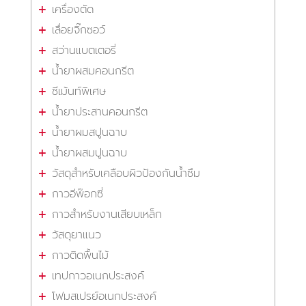
เครื่องตัด
เลื่อยจิ๊กซอว์
สว่านแบตเตอรี่
น้ำยาผสมคอนกรีต
ซีเม้นท์พิเศษ
น้ำยาประสานคอนกรีต
น้ำยาผมสปูนฉาบ
น้ำยาผสมปูนฉาบ
วัสดุสำหรับเคลือบผิวป้องกันน้ำซึม
กาวอีพ๊อกซี่
กาวสำหรับงานเสียบเหล็ก
วัสดุยาแนว
กาวติดพื้นไม้
เทปกาวอเนกประสงค์
โฟมสเปรย์อเนกประสงค์