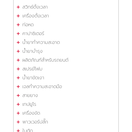
สวิทซ์ตั้งเวลา
เครื่องตั้งเวลา
ท่อหด
คาปาซิเตอร์
น้ำยาทำความสะอาด
น้ำยาบำรุง
ผลิตภัณฑ์สำหรับรถยนต์
สเปรย์โฟม
น้ำยาขัดเงา
เจลทำความสะอาดมือ
สายยาง
เทปยูโร
เครื่องขัด
พาวเวอร์ปลั๊ก
ใบตัด