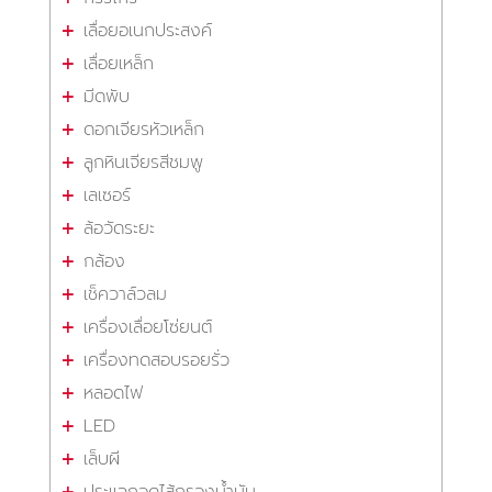
เลื่อยอเนกประสงค์
เลื่อยเหล็ก
มีดพับ
ดอกเจียรหัวเหล็ก
ลูกหินเจียรสีชมพู
เลเซอร์
ล้อวัดระยะ
กล้อง
เช็ควาล์วลม
เครื่องเลื่อยโซ่ยนต์
เครื่องทดสอบรอยรั่ว
หลอดไฟ
LED
เล็บผี
ประแจถอดไส้กรองน้ำมัน