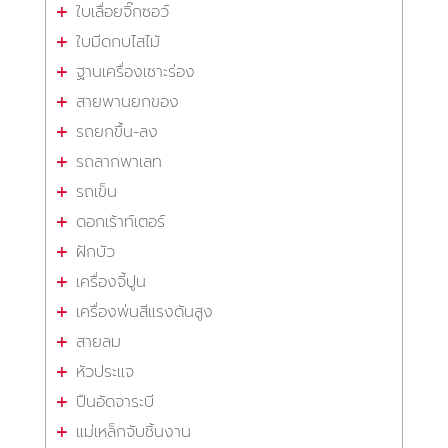
ใบเลื่อยจิ๊กซอว์
ใบมีดกบไสไม้
ฐานเครื่องเซาะร่อง
สายพานยกของ
รถยกขึ้น-ลง
รถลากพาเลท
รถเข็น
ดอกเร้าท์เตอร์
ฝักบัว
เครื่องจี้ปูน
เครื่องพ่นสีแรงดันสูง
สายลม
หัวประแจ
ปืนอัดจาระบี
แม่เหล็กจับชิ้นงาน