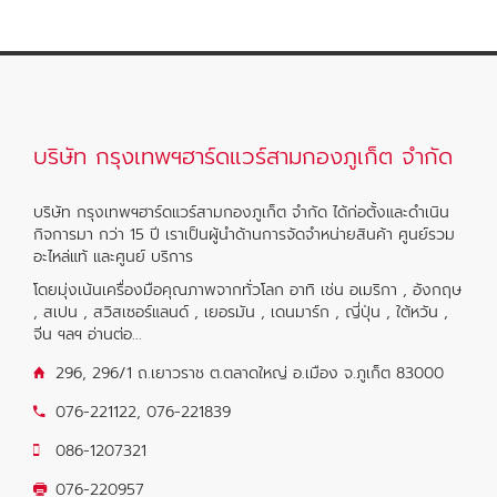
บริษัท กรุงเทพฯฮาร์ดแวร์สามกองภูเก็ต จำกัด
บริษัท กรุงเทพฯฮาร์ดแวร์สามกองภูเก็ต จำกัด ได้ก่อตั้งและดำเนิน
กิจการมา กว่า 15 ปี เราเป็นผู้นำด้านการจัดจำหน่ายสินค้า ศูนย์รวม
อะไหล่แท้ และศูนย์ บริการ
โดยมุ่งเน้นเครื่องมือคุณภาพจากทั่วโลก อาทิ เช่น อเมริกา , อังกฤษ
, สเปน , สวิสเซอร์แลนด์ , เยอรมัน , เดนมาร์ก , ญี่ปุ่น , ใต้หวัน ,
จีน ฯลฯ
อ่านต่อ...
296, 296/1 ถ.เยาวราช ต.ตลาดใหญ่ อ.เมือง จ.ภูเก็ต 83000
076-221122
,
076-221839
086-1207321
076-220957