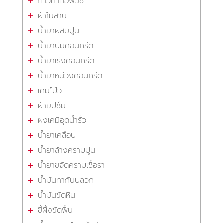
กาวทาท่อพีวีซี
ผ้าใยสาน
น้ำยาผสมปูน
น้ำยาบ่มคอนกรีต
น้ำยาเร่งคอนกรีต
น้ำยาหน่วงคอนกรีต
เคมีโป๊ว
ผ้ายิปซั่ม
ผงเคมีอุดน้ำรั่ว
น้ำยาเคลือบ
น้ำยาล้างคราบปูน
น้ำยาขจัดคราบเชื้อรา
น้ำมันทากันปลวก
น้ำมันขัดหิน
ขี้ผึ้งขัดพื้น