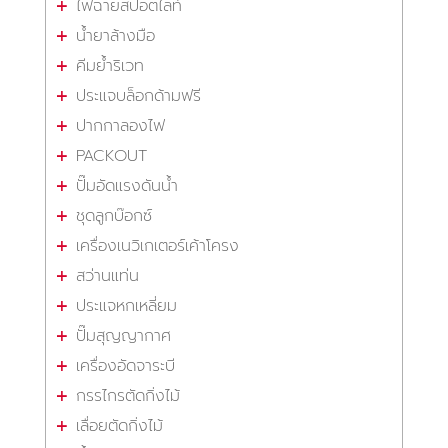
ไฟฉายสปอตไลท์
น้ำยาล้างมือ
คีมย้ำริเวท
ประแจบล็อกด้ามฟรี
ปากกาลองไฟ
PACKOUT
ปั๊มอัดแรงดันน้ำ
ชุดลูกบ๊อกซ์
เครื่องเนวิเกเตอร์เค้าโครง
สว่านแท่น
ประแจหกเหลี่ยม
ปั๊มสุญญากาศ
เครื่องอัดจาระบี
กรรไกรตัดกิ่งไม้
เลื่อยตัดกิ่งไม้