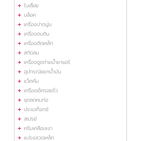
ใบเลื่อย
บล็อค
เครื่องปาดปูน
เครื่องตบดิน
เครื่องตัดเหล็ก
สกัดลม
เครื่องดูดถ่ายน้ำยาแอร์
อุปกรณ์แยกน้ำมัน
แว็คคั่ม
เครื่องเช็ครอยรั่ว
ชุดลดคมท่อ
ประแจท็อกซ์
สเปรย์
ครีมเคลือบเงา
แปรงลวดเหล็ก