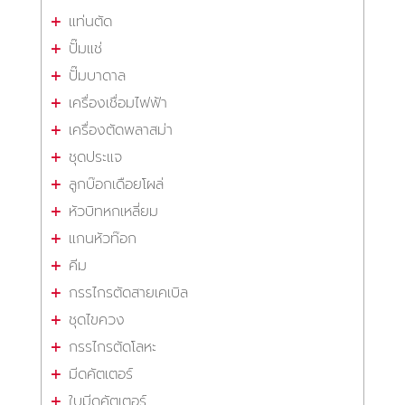
แท่นตัด
ปั๊มแช่
ปั๊มบาดาล
เครื่องเชื่อมไฟฟ้า
เครื่องตัดพลาสม่า
ชุดประแจ
ลูกบ๊อกเดือยโผล่
หัวบิทหกเหลี่ยม
แกนหัวท๊อก
คีม
กรรไกรตัดสายเคเบิล
ชุดไขควง
กรรไกรตัดโลหะ
มีดคัตเตอร์
ใบมีดคัตเตอร์