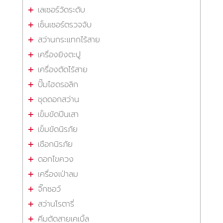
เลเซอร์วัดระดับ
เซ็นเซอร์ตรวจจับ
สว่านกระแทกไร้สาย
เครื่องยิงตะปู
เครื่องตัดไร้สาย
ปั๊มไฮดรอลิก
ชุดดอกสว่าน
เข็มขัดปีนเสา
เข็มขัดนิรภัย
เชือกนิรภัย
ดอกไขควง
เครื่องเป่าลม
จิ๊กซอว์
สว่านโรตารี่
คีมตัดสายเคเบิ้ล