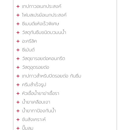
เทปกาวอเนกประสงค์
โฟมสเปรย์อเนกประสงค์
ซีเมนต์แห้งเร็วพิเศษ
วัสดุกันซึมชนิดบวมนน้ำ
อะครีลิค
ซีเม้นต์
วัสดุยารอยต่อคอนกรีต
วัสดุอุดรอยต่อ
เทปกาวสำหรับปิดรอยต่อ กันซึม
ครีมสำเร็จรูป
หัวเชื้อน้ำยาฆ่าเชื้อรา
น้ำยาเคลือบเงา
น้ำยาทาป้องกันน้ำ
ชันสังเคราะห์
ปั๊มลม