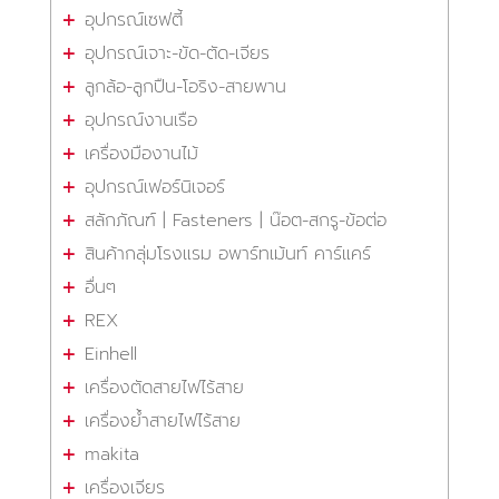
อุปกรณ์เซฟตี้
อุปกรณ์เจาะ-ขัด-ตัด-เจียร
ลูกล้อ-ลูกปืน-โอริง-สายพาน
อุปกรณ์งานเรือ
เครื่องมืองานไม้
อุปกรณ์เฟอร์นิเจอร์
สลักภัณฑ์ | Fasteners | น๊อต-สกรู-ข้อต่อ
สินค้ากลุ่มโรงแรม อพาร์ทเม้นท์ คาร์แคร์
อื่นๆ
REX
Einhell
เครื่องตัดสายไฟไร้สาย
เครื่องย้ำสายไฟไร้สาย
makita
เครื่องเจียร