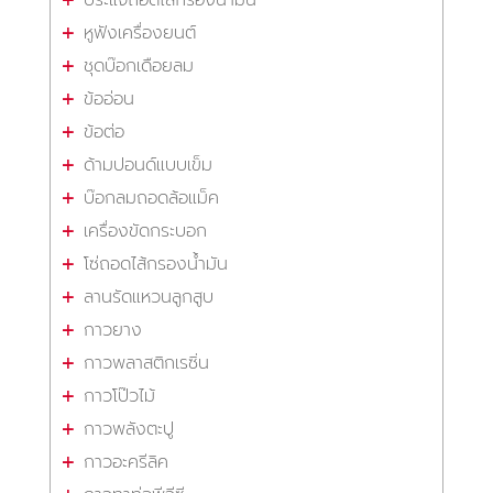
หูฟังเครื่องยนต์
ชุดบ๊อกเดือยลม
ข้ออ่อน
ข้อต่อ
ด้ามปอนด์แบบเข็ม
บ๊อกลมถอดล้อแม็ค
เครื่องขัดกระบอก
โซ่ถอดไส้กรองน้ำมัน
ลานรัดแหวนลูกสูบ
กาวยาง
กาวพลาสติกเรซิ่น
กาวโป๊วไม้
กาวพลังตะปู
กาวอะครีลิค