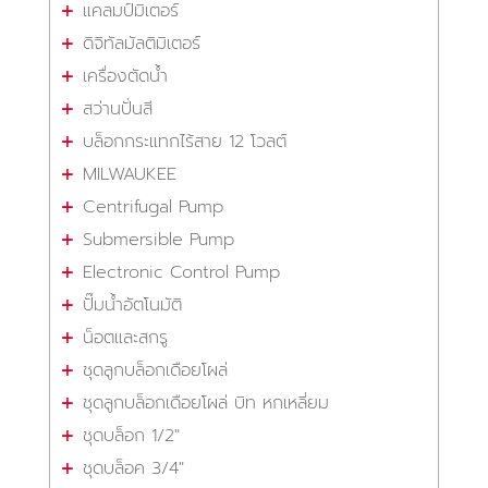
แคลมป์มิเตอร์
ดิจิทัลมัลติมิเตอร์
เครื่องตัดน้ำ
สว่านปั่นสี
บล็อกกระแทกไร้สาย 12 โวลต์
MILWAUKEE
Centrifugal Pump
Submersible Pump
Electronic Control Pump
ปั๊มน้ำอัตโนมัติ
น็อตและสกรู
ชุดลูกบล็อกเดือยโผล่
ชุดลูกบล็อกเดือยโผล่ บิท หกเหลี่ยม
ชุดบล็อก 1/2"
ชุดบล็อค 3/4"