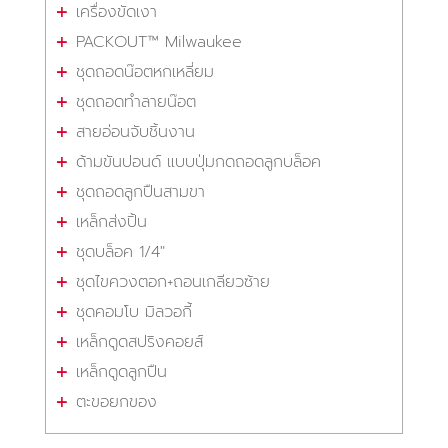
เครื่องขัดเงา
PACKOUT™ Milwaukee
ชุดถอดน๊อตหกเหลี่ยม
ชุดถอดทำลายน๊อต
สายอ่อนจับชิ้นงาน
ด้ามขันปอนด์ แบบปุ่มกดถอดลูกบล็อค
ชุดถอดลูกปืนสามขา
เหล็กส่งปิ้น
ชุดบล็อค 1/4"
ชุดไขควงตอก+ถอนเกลียวซ้าย
ชุดคอมโบ มิลวอกี้
เหล็กดูดสปริงคอยส์
เหล็กดูดลูกปืน
ตะขอยกของ