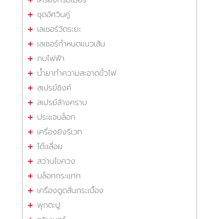
ชุดอัศวินคู่
เลเซอร์วัดระยะ
เลเซอร์กำหนดแนวเส้น
กบไฟฟ้า
น้ำยาทำความสะอาดขั้วไฟ
สเปรย์ซิงค์
สเปรย์ล้างคราบ
ประแจบล็อก
เครื่องยิงรีเวท
โต๊ะเลื่อย
สว่านไขควง
บล็อกกระแทก
เครื่องดูดสั่นกระเบื้อง
พุกตะปู