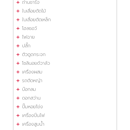
ถ่านชาร์จ
ใบเลื่อยตัดไม้
ใบเลื่อยตัดเหล็ก
โฮลซอว์
ไฟฉาย
ปลั๊ก
ตัวดูดกระจก
โซลินอยด์วาล์ว
เครื่องผสม
รถตัดหญ้า
บ๊อกลม
ดอกสว่าน
ปั๊มหอยโข่ง
เครื่องปั่นไฟ
เครื่องสูบน้ำ