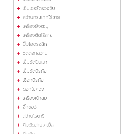
เซ็นเซอร์ตรวจจับ
สว่านกระแทกไร้สาย
เครื่องยิงตะปู
เครื่องตัดไร้สาย
ปั๊มไฮดรอลิก
ชุดดอกสว่าน
เข็มขัดปีนเสา
เข็มขัดนิรภัย
เชือกนิรภัย
ดอกไขควง
เครื่องเป่าลม
จิ๊กซอว์
สว่านโรตารี่
คีมตัดสายเคเบิ้ล
คีมตัด