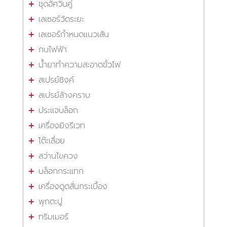
ชุดอัศวินคู่
เลเซอร์วัดระยะ
เลเซอร์กำหนดแนวเส้น
กบไฟฟ้า
น้ำยาทำความสะอาดขั้วไฟ
สเปรย์ซิงค์
สเปรย์ล้างคราบ
ประแจบล็อก
เครื่องยิงรีเวท
โต๊ะเลื่อย
สว่านไขควง
บล็อกกระแทก
เครื่องดูดสั่นกระเบื้อง
พุกตะปู
ทริมเมอร์