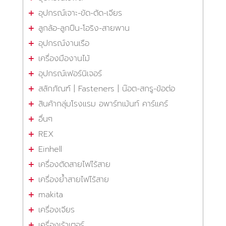
อุปกรณ์เจาะ-ขัด-ตัด-เจียร
ลูกล้อ-ลูกปืน-โอริง-สายพาน
อุปกรณ์งานเรือ
เครื่องมืองานไม้
อุปกรณ์เฟอร์นิเจอร์
สลักภัณฑ์ | Fasteners | น๊อต-สกรู-ข้อต่อ
สินค้ากลุ่มโรงแรม อพาร์ทเม้นท์ คาร์แคร์
อื่นๆ
REX
Einhell
เครื่องตัดสายไฟไร้สาย
เครื่องย้ำสายไฟไร้สาย
makita
เครื่องเจียร
เครื่องเร้าเตอร์