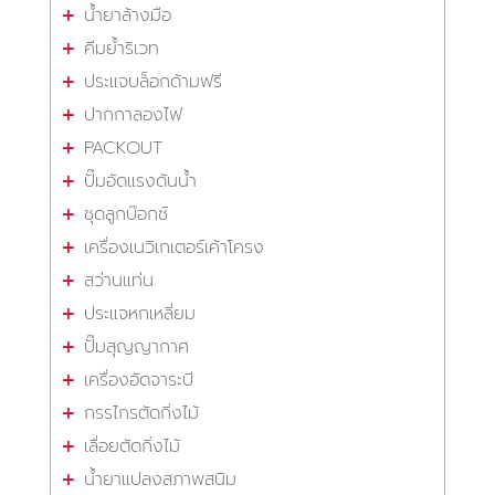
น้ำยาล้างมือ
คีมย้ำริเวท
ประแจบล็อกด้ามฟรี
ปากกาลองไฟ
PACKOUT
ปั๊มอัดแรงดันน้ำ
ชุดลูกบ๊อกซ์
เครื่องเนวิเกเตอร์เค้าโครง
สว่านแท่น
ประแจหกเหลี่ยม
ปั๊มสุญญากาศ
เครื่องอัดจาระบี
กรรไกรตัดกิ่งไม้
เลื่อยตัดกิ่งไม้
น้ำยาแปลงสภาพสนิม