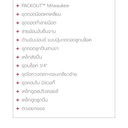
PACKOUT™ Milwaukee
ชุดถอดน๊อตหกเหลี่ยม
ชุดถอดทำลายน๊อต
สายอ่อนจับชิ้นงาน
ด้ามขันปอนด์ แบบปุ่มกดถอดลูกบล็อค
ชุดถอดลูกปืนสามขา
เหล็กส่งปิ้น
ชุดบล็อค 1/4"
ชุดไขควงตอก+ถอนเกลียวซ้าย
ชุดคอมโบ มิลวอกี้
เหล็กดูดสปริงคอยส์
เหล็กดูดลูกปืน
ตะขอยกของ