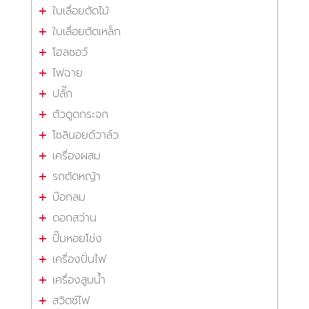
ใบเลื่อยตัดไม้
ใบเลื่อยตัดเหล็ก
โฮลซอว์
ไฟฉาย
ปลั๊ก
ตัวดูดกระจก
โซลินอยด์วาล์ว
เครื่องผสม
รถตัดหญ้า
บ๊อกลม
ดอกสว่าน
ปั๊มหอยโข่ง
เครื่องปั่นไฟ
เครื่องสูบน้ำ
สวิตซ์ไฟ