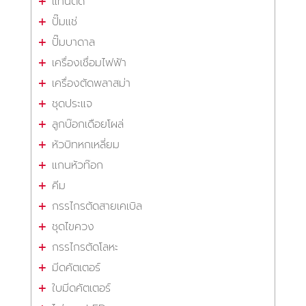
แท่นตัด
ปั๊มแช่
ปั๊มบาดาล
เครื่องเชื่อมไฟฟ้า
เครื่องตัดพลาสม่า
ชุดประแจ
ลูกบ๊อกเดือยโผล่
หัวบิทหกเหลี่ยม
แกนหัวท๊อก
คีม
กรรไกรตัดสายเคเบิล
ชุดไขควง
กรรไกรตัดโลหะ
มีดคัตเตอร์
ใบมีดคัตเตอร์