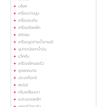
บล็อค
เครื่องปาดปูน
เครื่องตบดิน
เครื่องตัดเหล็ก
สกัดลม
เครื่องดูดถ่ายน้ำยาแอร์
อุปกรณ์แยกน้ำมัน
แว็คคั่ม
เครื่องเช็ครอยรั่ว
ชุดลดคมท่อ
ประแจท็อกซ์
สเปรย์
ครีมเคลือบเงา
แปรงลวดเหล็ก
เลเซอร์วัดระดับ