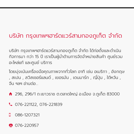
บริษัท กรุงเทพฯฮาร์ดแวร์สามกองภูเก็ต จำกัด
บริษัท กรุงเทพฯฮาร์ดแวร์สามกองภูเก็ต จำกัด ได้ก่อตั้งและดำเนิน
กิจการมา กว่า 15 ปี เราเป็นผู้นำด้านการจัดจำหน่ายสินค้า ศูนย์รวม
อะไหล่แท้ และศูนย์ บริการ
โดยมุ่งเน้นเครื่องมือคุณภาพจากทั่วโลก อาทิ เช่น อเมริกา , อังกฤษ
, สเปน , สวิสเซอร์แลนด์ , เยอรมัน , เดนมาร์ก , ญี่ปุ่น , ใต้หวัน ,
จีน ฯลฯ
อ่านต่อ...
296, 296/1 ถ.เยาวราช ต.ตลาดใหญ่ อ.เมือง จ.ภูเก็ต 83000
076-221122
,
076-221839
086-1207321
076-220957