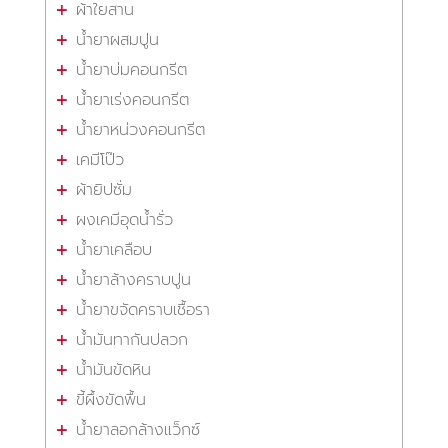
ผ้าใยสาน
น้ำยาผสมปูน
น้ำยาบ่มคอนกรีต
น้ำยาเร่งคอนกรีต
น้ำยาหน่วงคอนกรีต
เคมีโป๊ว
ผ้ายิปซั่ม
ผงเคมีอุดน้ำรั่ว
น้ำยาเคลือบ
น้ำยาล้างคราบปูน
น้ำยาขจัดคราบเชื้อรา
น้ำมันทากันปลวก
น้ำมันขัดหิน
ขี้ผึ้งขัดพื้น
น้ำยาลอกล้างแว็กซ์