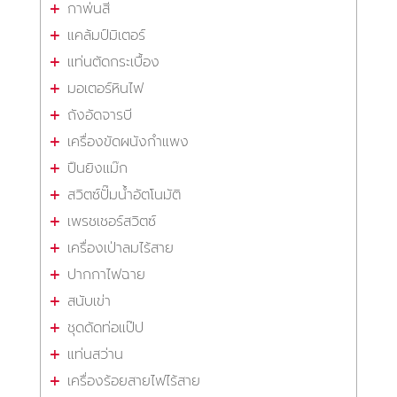
กาพ่นสี
แคล้มป์มิเตอร์
แท่นตัดกระเบื้อง
มอเตอร์หินไฟ
ถังอัดจารบี
เครื่องขัดผนังกำแพง
ปืนยิงแม๊ก
สวิตซ์ปั๊มน้ำอัตโนมัติ
เพรชเชอร์สวิตซ์
เครื่องเป่าลมไร้สาย
ปากกาไฟฉาย
สนับเข่า
ชุดดัดท่อแป๊ป
แท่นสว่าน
เครื่องร้อยสายไฟไร้สาย