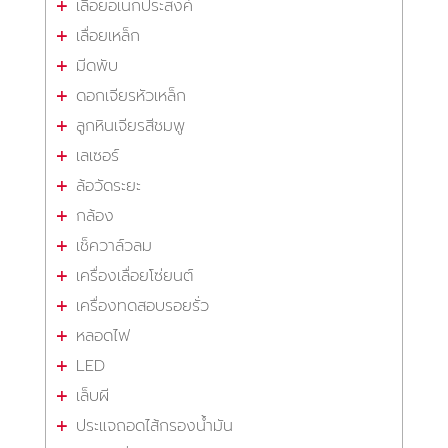
เลื่อยอเนกประสงค์
เลื่อยเหล็ก
มีดพับ
ดอกเจียรหัวเหล็ก
ลูกหินเจียรสีชมพู
เลเซอร์
ล้อวัดระยะ
กล้อง
เช็ควาล์วลม
เครื่องเลื่อยโซ่ยนต์
เครื่องทดสอบรอยรั่ว
หลอดไฟ
LED
เล็บผี
ประแจถอดไส้กรองน้ำมัน