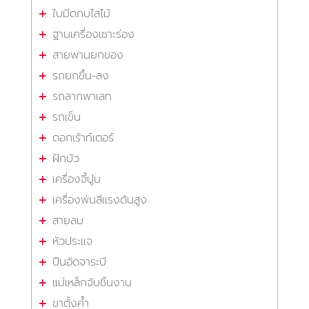
ใบมีดกบไสไม้
ฐานเครื่องเซาะร่อง
สายพานยกของ
รถยกขึ้น-ลง
รถลากพาเลท
รถเข็น
ดอกเร้าท์เตอร์
ฝักบัว
เครื่องจี้ปูน
เครื่องพ่นสีแรงดันสูง
สายลม
หัวประแจ
ปืนอัดจาระบี
แม่เหล็กจับชิ้นงาน
ขาตั้งค้ำ