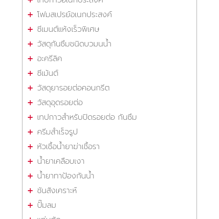
โฟมสเปรย์อเนกประสงค์
ซีเมนต์แห้งเร็วพิเศษ
วัสดุกันซึมชนิดบวมนน้ำ
อะครีลิค
ซีเม้นต์
วัสดุยารอยต่อคอนกรีต
วัสดุอุดรอยต่อ
เทปกาวสำหรับปิดรอยต่อ กันซึม
ครีมสำเร็จรูป
หัวเชื้อน้ำยาฆ่าเชื้อรา
น้ำยาเคลือบเงา
น้ำยาทาป้องกันน้ำ
ชันสังเคราะห์
ปั๊มลม