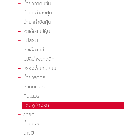
น้ำยาทากันซึม
น้ำมันกำจัดฝุ่น
น้ำยากำจัดฝุ่น
หัวเชื้อแม่สีฝุ่น
แม่สีฝุ่น
หัวเชื้อแม่สี
แม่สีน้ำพลาสติก
สีรองพื้นกันสนิม
น้ำยาลอกสี
หัวทินเนอร์
ทินเนอร์
แชมพูล้างรถ
ยาขัด
น้ำมันจักร
จารบี