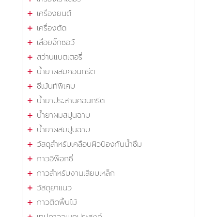
เครื่องยนต์
เครื่องตัด
เลื่อยจิ๊กซอว์
สว่านแบตเตอรี่
น้ำยาผสมคอนกรีต
ซีเม้นท์พิเศษ
น้ำยาประสานคอนกรีต
น้ำยาผมสปูนฉาบ
น้ำยาผสมปูนฉาบ
วัสดุสำหรับเคลือบผิวป้องกันน้ำซึม
กาวอีพ๊อกซี่
กาวสำหรับงานเสียบเหล็ก
วัสดุยาแนว
กาวติดพื้นไม้
เทปกาวอเนกประสงค์