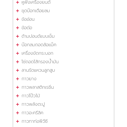
หูฟังเครื่องยนต์
ชุดบ๊อกเดือยลม
ข้ออ่อน
ข้อต่อ
ด้ามปอนด์แบบเข็ม
บ๊อกลมถอดล้อแม็ค
เครื่องขัดกระบอก
โซ่ถอดไส้กรองน้ำมัน
ลานรัดแหวนลูกสูบ
กาวยาง
กาวพลาสติกเรซิ่น
กาวโป๊วไม้
กาวพลังตะปู
กาวอะครีลิค
กาวทาท่อพีวีซี