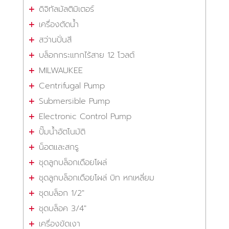
ดิจิทัลมัลติมิเตอร์
เครื่องตัดน้ำ
สว่านปั่นสี
บล็อกกระแทกไร้สาย 12 โวลต์
MILWAUKEE
Centrifugal Pump
Submersible Pump
Electronic Control Pump
ปั๊มน้ำอัตโนมัติ
น็อตและสกรู
ชุดลูกบล็อกเดือยโผล่
ชุดลูกบล็อกเดือยโผล่ บิท หกเหลี่ยม
ชุดบล็อก 1/2"
ชุดบล็อค 3/4"
เครื่องขัดเงา