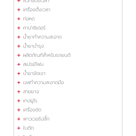
สวิทซ์ตั้งเวลา
เครื่องตั้งเวลา
ท่อหด
คาปาซิเตอร์
น้ำยาทำความสะอาด
น้ำยาบำรุง
ผลิตภัณฑ์สำหรับรถยนต์
สเปรย์โฟม
น้ำยาขัดเงา
เจลทำความสะอาดมือ
สายยาง
เทปยูโร
เครื่องขัด
พาวเวอร์ปลั๊ก
ใบตัด