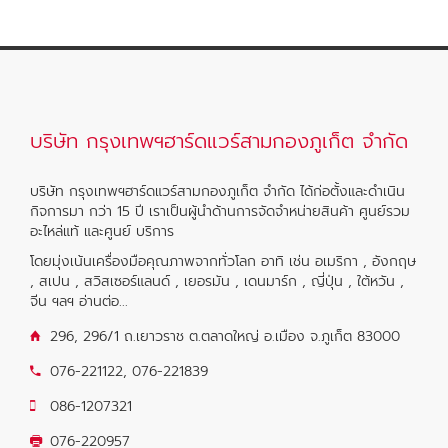
บริษัท กรุงเทพฯฮาร์ดแวร์สามกองภูเก็ต จำกัด
บริษัท กรุงเทพฯฮาร์ดแวร์สามกองภูเก็ต จำกัด ได้ก่อตั้งและดำเนิน
กิจการมา กว่า 15 ปี เราเป็นผู้นำด้านการจัดจำหน่ายสินค้า ศูนย์รวม
อะไหล่แท้ และศูนย์ บริการ
โดยมุ่งเน้นเครื่องมือคุณภาพจากทั่วโลก อาทิ เช่น อเมริกา , อังกฤษ
, สเปน , สวิสเซอร์แลนด์ , เยอรมัน , เดนมาร์ก , ญี่ปุ่น , ใต้หวัน ,
จีน ฯลฯ
อ่านต่อ...
296, 296/1 ถ.เยาวราช ต.ตลาดใหญ่ อ.เมือง จ.ภูเก็ต 83000
076-221122
,
076-221839
086-1207321
076-220957