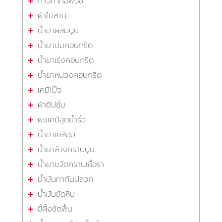
กาวทาท่อพีวีซี
ผ้าใยสาน
น้ำยาผสมปูน
น้ำยาบ่มคอนกรีต
น้ำยาเร่งคอนกรีต
น้ำยาหน่วงคอนกรีต
เคมีโป๊ว
ผ้ายิปซั่ม
ผงเคมีอุดน้ำรั่ว
น้ำยาเคลือบ
น้ำยาล้างคราบปูน
น้ำยาขจัดคราบเชื้อรา
น้ำมันทากันปลวก
น้ำมันขัดหิน
ขี้ผึ้งขัดพื้น