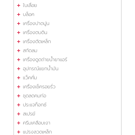
ใบเลื่อย
บล็อค
เครื่องปาดปูน
เครื่องตบดิน
เครื่องตัดเหล็ก
สกัดลม
เครื่องดูดถ่ายน้ำยาแอร์
อุปกรณ์แยกน้ำมัน
แว็คคั่ม
เครื่องเช็ครอยรั่ว
ชุดลดคมท่อ
ประแจท็อกซ์
สเปรย์
ครีมเคลือบเงา
แปรงลวดเหล็ก