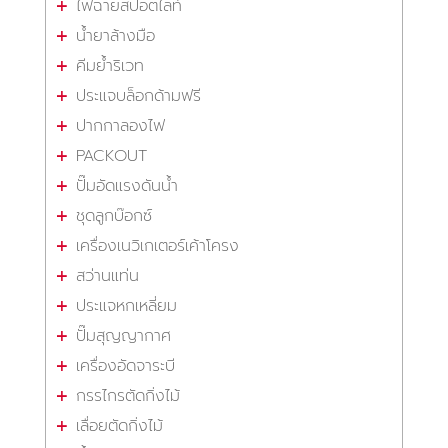
ไฟฉายสปอตไลท์
น้ำยาล้างมือ
คีมย้ำริเวท
ประแจบล็อกด้ามฟรี
ปากกาลองไฟ
PACKOUT
ปั๊มอัดแรงดันน้ำ
ชุดลูกบ๊อกซ์
เครื่องเนวิเกเตอร์เค้าโครง
สว่านแท่น
ประแจหกเหลี่ยม
ปั๊มสุญญากาศ
เครื่องอัดจาระบี
กรรไกรตัดกิ่งไม้
เลื่อยตัดกิ่งไม้