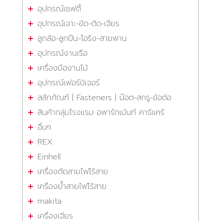
อุปกรณ์เซฟตี้
อุปกรณ์เจาะ-ขัด-ตัด-เจียร
ลูกล้อ-ลูกปืน-โอริง-สายพาน
อุปกรณ์งานเรือ
เครื่องมืองานไม้
อุปกรณ์เฟอร์นิเจอร์
สลักภัณฑ์ | Fasteners | น๊อต-สกรู-ข้อต่อ
สินค้ากลุ่มโรงแรม อพาร์ทเม้นท์ คาร์แคร์
อื่นๆ
REX
Einhell
เครื่องตัดสายไฟไร้สาย
เครื่องย้ำสายไฟไร้สาย
makita
เครื่องเจียร