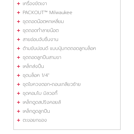
เครื่องขัดเงา
PACKOUT™ Milwaukee
ชุดถอดน๊อตหกเหลี่ยม
ชุดถอดทำลายน๊อต
สายอ่อนจับชิ้นงาน
ด้ามขันปอนด์ แบบปุ่มกดถอดลูกบล็อค
ชุดถอดลูกปืนสามขา
เหล็กส่งปิ้น
ชุดบล็อค 1/4"
ชุดไขควงตอก+ถอนเกลียวซ้าย
ชุดคอมโบ มิลวอกี้
เหล็กดูดสปริงคอยส์
เหล็กดูดลูกปืน
ตะขอยกของ