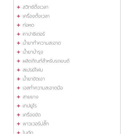
สวิทซ์ตั้งเวลา
เครื่องตั้งเวลา
ท่อหด
คาปาซิเตอร์
น้ำยาทำความสะอาด
น้ำยาบำรุง
ผลิตภัณฑ์สำหรับรถยนต์
สเปรย์โฟม
น้ำยาขัดเงา
เจลทำความสะอาดมือ
สายยาง
เทปยูโร
เครื่องขัด
พาวเวอร์ปลั๊ก
ใบตัด