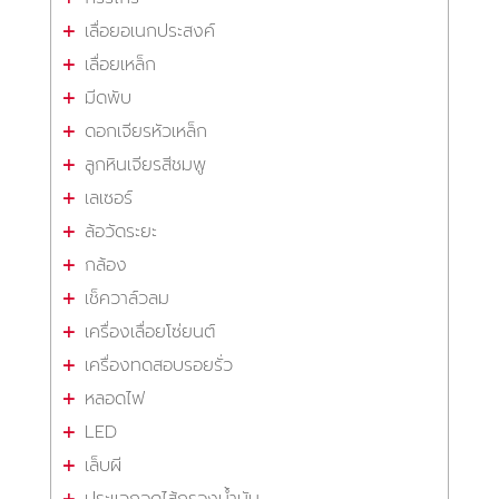
เลื่อยอเนกประสงค์
เลื่อยเหล็ก
มีดพับ
ดอกเจียรหัวเหล็ก
ลูกหินเจียรสีชมพู
เลเซอร์
ล้อวัดระยะ
กล้อง
เช็ควาล์วลม
เครื่องเลื่อยโซ่ยนต์
เครื่องทดสอบรอยรั่ว
หลอดไฟ
LED
เล็บผี
ประแจถอดไส้กรองน้ำมัน