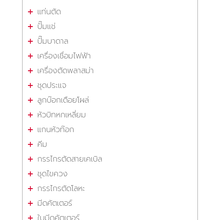
แท่นตัด
ปั๊มแช่
ปั๊มบาดาล
เครื่องเชื่อมไฟฟ้า
เครื่องตัดพลาสม่า
ชุดประแจ
ลูกบ๊อกเดือยโผล่
หัวบิทหกเหลี่ยม
แกนหัวท๊อก
คีม
กรรไกรตัดสายเคเบิล
ชุดไขควง
กรรไกรตัดโลหะ
มีดคัตเตอร์
ใบมีดคัตเตอร์