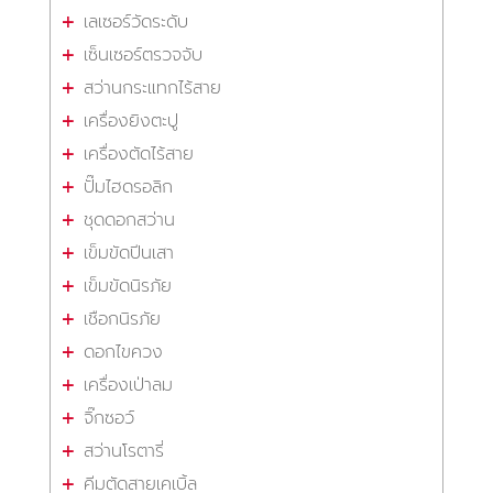
เลเซอร์วัดระดับ
เซ็นเซอร์ตรวจจับ
สว่านกระแทกไร้สาย
เครื่องยิงตะปู
เครื่องตัดไร้สาย
ปั๊มไฮดรอลิก
ชุดดอกสว่าน
เข็มขัดปีนเสา
เข็มขัดนิรภัย
เชือกนิรภัย
ดอกไขควง
เครื่องเป่าลม
จิ๊กซอว์
สว่านโรตารี่
คีมตัดสายเคเบิ้ล