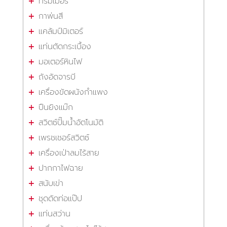
ทริมเมอร์
กาพ่นสี
แคล้มป์มิเตอร์
แท่นตัดกระเบื้อง
มอเตอร์หินไฟ
ถังอัดจารบี
เครื่องขัดผนังกำแพง
ปืนยิงแม๊ก
สวิตซ์ปั๊มน้ำอัตโนมัติ
เพรชเชอร์สวิตซ์
เครื่องเป่าลมไร้สาย
ปากกาไฟฉาย
สนับเข่า
ชุดดัดท่อแป๊ป
แท่นสว่าน