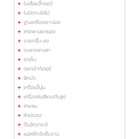
ใบเลื่อยจิ๊กซอว์
ใบมีดกบไสไม้
ฐานเครื่องเซาะร่อง
สายพานยกของ
รถยกขึ้น-ลง
รถลากพาเลท
รถเข็น
ดอกเร้าท์เตอร์
ฝักบัว
เครื่องจี้ปูน
เครื่องพ่นสีแรงดันสูง
สายลม
หัวประแจ
ปืนอัดจาระบี
แม่เหล็กจับชิ้นงาน