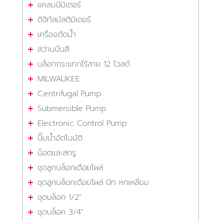
แคลมป์มิเตอร์
ดิจิทัลมัลติมิเตอร์
เครื่องตัดน้ำ
สว่านปั่นสี
บล็อกกระแทกไร้สาย 12 โวลต์
MILWAUKEE
Centrifugal Pump
Submersible Pump
Electronic Control Pump
ปั๊มน้ำอัตโนมัติ
น็อตและสกรู
ชุดลูกบล็อกเดือยโผล่
ชุดลูกบล็อกเดือยโผล่ บิท หกเหลี่ยม
ชุดบล็อก 1/2"
ชุดบล็อค 3/4"