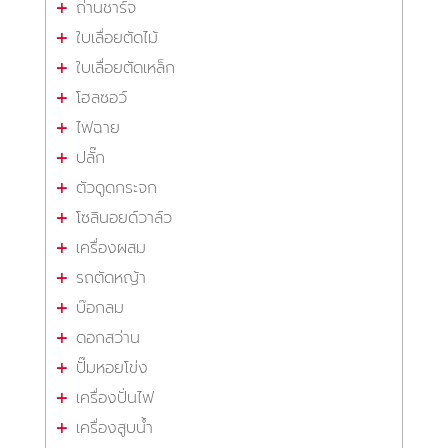
ถ่านชาร์จ
ใบเลื่อยตัดไม้
ใบเลื่อยตัดเหล็ก
โฮลซอว์
ไฟฉาย
ปลั๊ก
ตัวดูดกระจก
โซลินอยด์วาล์ว
เครื่องผสม
รถตัดหญ้า
บ๊อกลม
ดอกสว่าน
ปั๊มหอยโข่ง
เครื่องปั่นไฟ
เครื่องสูบน้ำ