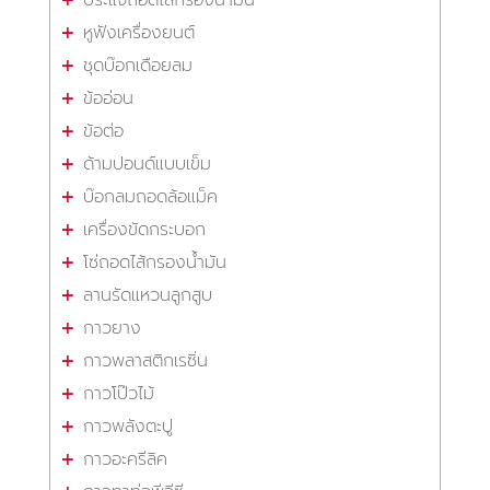
หูฟังเครื่องยนต์
ชุดบ๊อกเดือยลม
ข้ออ่อน
ข้อต่อ
ด้ามปอนด์แบบเข็ม
บ๊อกลมถอดล้อแม็ค
เครื่องขัดกระบอก
โซ่ถอดไส้กรองน้ำมัน
ลานรัดแหวนลูกสูบ
กาวยาง
กาวพลาสติกเรซิ่น
กาวโป๊วไม้
กาวพลังตะปู
กาวอะครีลิค