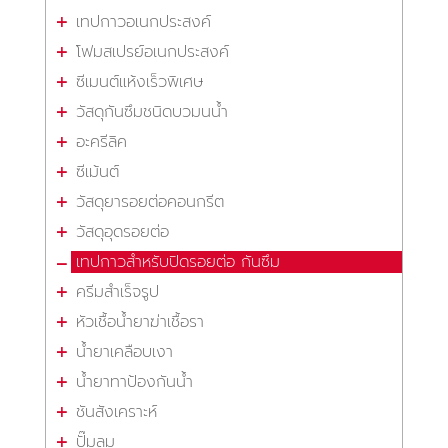
เทปกาวอเนกประสงค์
โฟมสเปรย์อเนกประสงค์
ซีเมนต์แห้งเร็วพิเศษ
วัสดุกันซึมชนิดบวมนน้ำ
อะครีลิค
ซีเม้นต์
วัสดุยารอยต่อคอนกรีต
วัสดุอุดรอยต่อ
เทปกาวสำหรับปิดรอยต่อ กันซึม
ครีมสำเร็จรูป
หัวเชื้อน้ำยาฆ่าเชื้อรา
น้ำยาเคลือบเงา
น้ำยาทาป้องกันน้ำ
ชันสังเคราะห์
ปั๊มลม