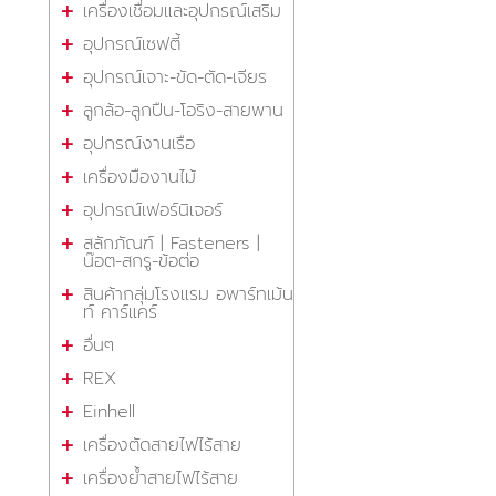
เครื่องเชื่อมและอุปกรณ์เสริม
อุปกรณ์เซฟตี้
อุปกรณ์เจาะ-ขัด-ตัด-เจียร
ลูกล้อ-ลูกปืน-โอริง-สายพาน
อุปกรณ์งานเรือ
เครื่องมืองานไม้
อุปกรณ์เฟอร์นิเจอร์
สลักภัณฑ์ | Fasteners |
น๊อต-สกรู-ข้อต่อ
สินค้ากลุ่มโรงแรม อพาร์ทเม้น
ท์ คาร์แคร์
อื่นๆ
REX
Einhell
เครื่องตัดสายไฟไร้สาย
เครื่องย้ำสายไฟไร้สาย