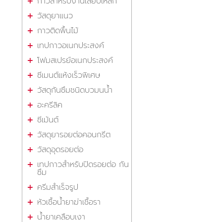
กาวสำหรับงานเสียบเหล็ก
วัสดุยาแนว
กาวติดพื้นไม้
เทปกาวอเนกประสงค์
โฟมสเปรย์อเนกประสงค์
ซีเมนต์แห้งเร็วพิเศษ
วัสดุกันซึมชนิดบวมนน้ำ
อะครีลิค
ซีเม้นต์
วัสดุยารอยต่อคอนกรีต
วัสดุอุดรอยต่อ
เทปกาวสำหรับปิดรอยต่อ กัน
ซึม
ครีมสำเร็จรูป
หัวเชื้อน้ำยาฆ่าเชื้อรา
น้ำยาเคลือบเงา