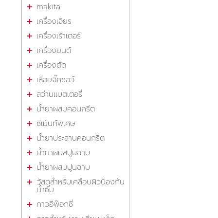
makita
เครื่องเจียร
เครื่องเร้าเตอร์
เครื่องยนต์
เครื่องตัด
เลื่อยจิ๊กซอว์
สว่านแบตเตอรี่
น้ำยาผสมคอนกรีต
ซีเม้นท์พิเศษ
น้ำยาประสานคอนกรีต
น้ำยาผมสปูนฉาบ
น้ำยาผสมปูนฉาบ
วัสดุสำหรับเคลือบผิวป้องกัน
น้ำซึม
กาวอีพ๊อกซี่