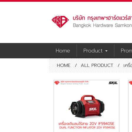
Home
Product
Prom
HOME
/
ALL PRODUCT
/
เครื