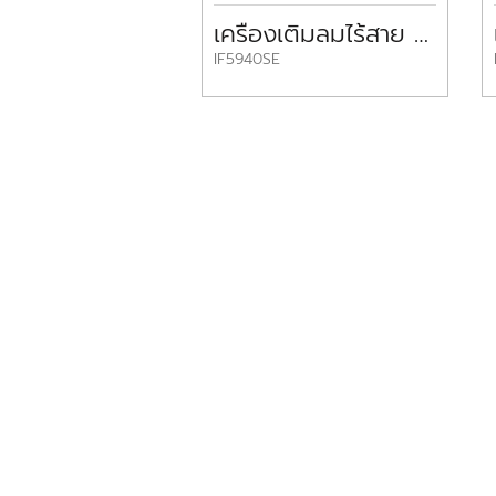
เครื่องเติมลมไร้สาย 20V DUAL FUNCTION INFLATOR 20V IF5940SE SKIL
IF5940SE