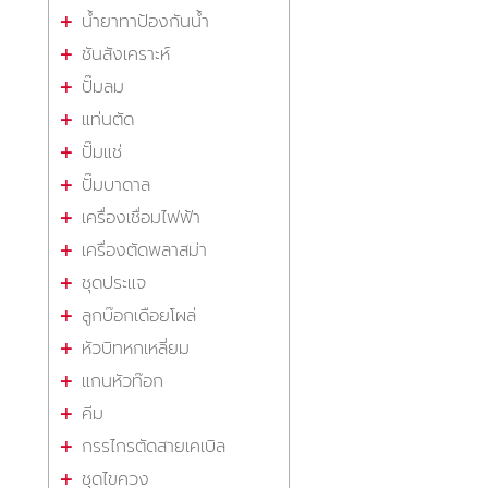
น้ำยาทาป้องกันน้ำ
ชันสังเคราะห์
ปั๊มลม
แท่นตัด
ปั๊มแช่
ปั๊มบาดาล
เครื่องเชื่อมไฟฟ้า
เครื่องตัดพลาสม่า
ชุดประแจ
ลูกบ๊อกเดือยโผล่
หัวบิทหกเหลี่ยม
แกนหัวท๊อก
คีม
กรรไกรตัดสายเคเบิล
ชุดไขควง