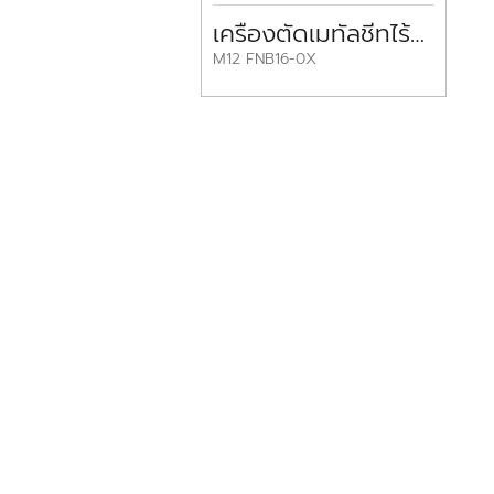
เครื่องตัดเมทัลชีทไร้สาย GAUGE NIBBLER M12 FNB16-0X MILWAUKEE
M12 FNB16-0X