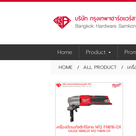
Home
Product
Prom
HOME
/
ALL PRODUCT
/
เครื