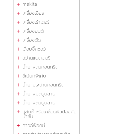
makita
เครื่องเจียร
เครื่องเร้าเตอร์
เครื่องยนต์
เครื่องตัด
เลื่อยจิ๊กซอว์
สว่านแบตเตอรี่
น้ำยาผสมคอนกรีต
ซีเม้นท์พิเศษ
น้ำยาประสานคอนกรีต
น้ำยาผมสปูนฉาบ
น้ำยาผสมปูนฉาบ
วัสดุสำหรับเคลือบผิวป้องกัน
น้ำซึม
กาวอีพ๊อกซี่