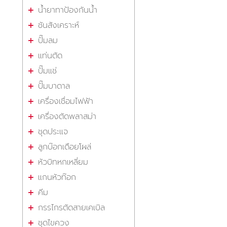
น้ำยาทาป้องกันน้ำ
ชันสังเคราะห์
ปั๊มลม
แท่นตัด
ปั๊มแช่
ปั๊มบาดาล
เครื่องเชื่อมไฟฟ้า
เครื่องตัดพลาสม่า
ชุดประแจ
ลูกบ๊อกเดือยโผล่
หัวบิทหกเหลี่ยม
แกนหัวท๊อก
คีม
กรรไกรตัดสายเคเบิล
ชุดไขควง