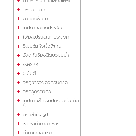
กาวสำหรับงานเสียบเหล็ก
วัสดุยาแนว
กาวติดพื้นไม้
เทปกาวอเนกประสงค์
โฟมสเปรย์อเนกประสงค์
ซีเมนต์แห้งเร็วพิเศษ
วัสดุกันซึมชนิดบวมนน้ำ
อะครีลิค
ซีเม้นต์
วัสดุยารอยต่อคอนกรีต
วัสดุอุดรอยต่อ
เทปกาวสำหรับปิดรอยต่อ กัน
ซึม
ครีมสำเร็จรูป
หัวเชื้อน้ำยาฆ่าเชื้อรา
น้ำยาเคลือบเงา