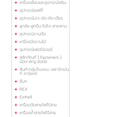
เครื่องเชื่อมและอุปกรณ์เสริม
อุปกรณ์เซฟตี้
อุปกรณ์เจาะ-ขัด-ตัด-เจียร
ลูกล้อ-ลูกปืน-โอริง-สายพาน
อุปกรณ์งานเรือ
เครื่องมืองานไม้
อุปกรณ์เฟอร์นิเจอร์
สลักภัณฑ์ | Fasteners |
น๊อต-สกรู-ข้อต่อ
สินค้ากลุ่มโรงแรม อพาร์ทเม้น
ท์ คาร์แคร์
อื่นๆ
REX
Einhell
เครื่องตัดสายไฟไร้สาย
เครื่องย้ำสายไฟไร้สาย