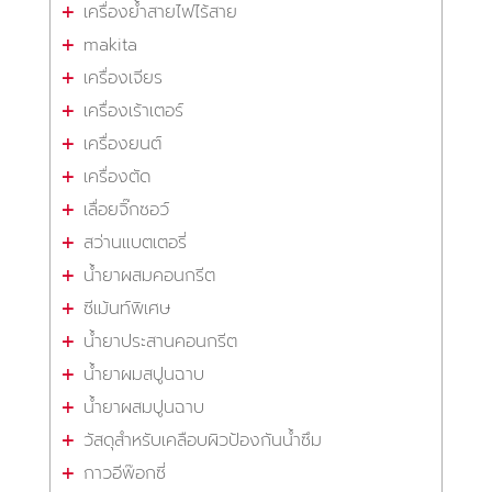
เครื่องย้ำสายไฟไร้สาย
makita
เครื่องเจียร
เครื่องเร้าเตอร์
เครื่องยนต์
เครื่องตัด
เลื่อยจิ๊กซอว์
สว่านแบตเตอรี่
น้ำยาผสมคอนกรีต
ซีเม้นท์พิเศษ
น้ำยาประสานคอนกรีต
น้ำยาผมสปูนฉาบ
น้ำยาผสมปูนฉาบ
วัสดุสำหรับเคลือบผิวป้องกันน้ำซึม
กาวอีพ๊อกซี่