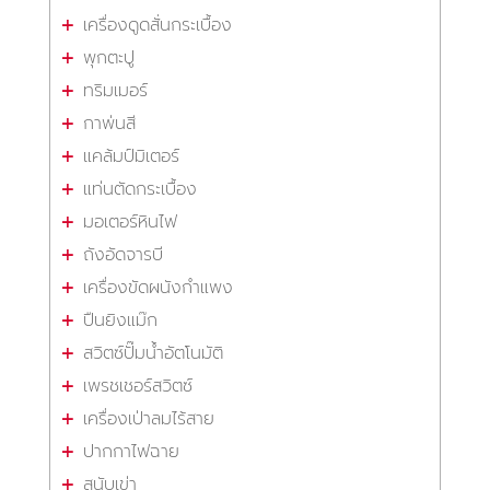
เครื่องดูดสั่นกระเบื้อง
พุกตะปู
ทริมเมอร์
กาพ่นสี
แคล้มป์มิเตอร์
แท่นตัดกระเบื้อง
มอเตอร์หินไฟ
ถังอัดจารบี
เครื่องขัดผนังกำแพง
ปืนยิงแม๊ก
สวิตซ์ปั๊มน้ำอัตโนมัติ
เพรชเชอร์สวิตซ์
เครื่องเป่าลมไร้สาย
ปากกาไฟฉาย
สนับเข่า