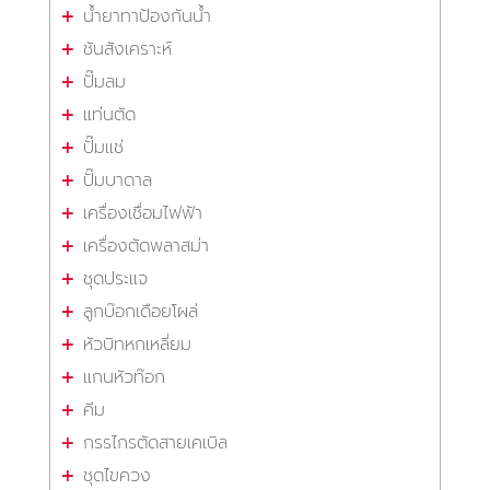
น้ำยาทาป้องกันน้ำ
ชันสังเคราะห์
ปั๊มลม
แท่นตัด
ปั๊มแช่
ปั๊มบาดาล
เครื่องเชื่อมไฟฟ้า
เครื่องตัดพลาสม่า
ชุดประแจ
ลูกบ๊อกเดือยโผล่
หัวบิทหกเหลี่ยม
แกนหัวท๊อก
คีม
กรรไกรตัดสายเคเบิล
ชุดไขควง