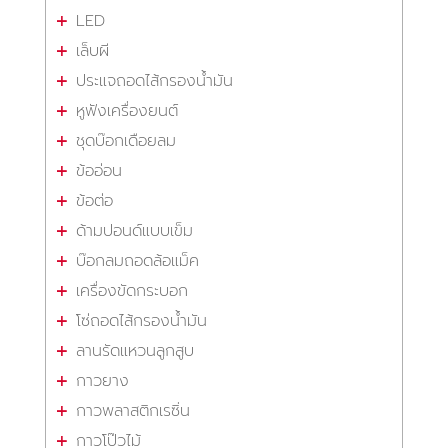
LED
เล็บผี
ประแจถอดไส้กรองน้ำมัน
หูฟังเครื่องยนต์
ชุดบ๊อกเดือยลม
ข้ออ่อน
ข้อต่อ
ด้ามปอนด์แบบเข็ม
บ๊อกลมถอดล้อแม็ค
เครื่องขัดกระบอก
โซ่ถอดไส้กรองน้ำมัน
ลานรัดแหวนลูกสูบ
กาวยาง
กาวพลาสติกเรซิ่น
กาวโป๊วไม้