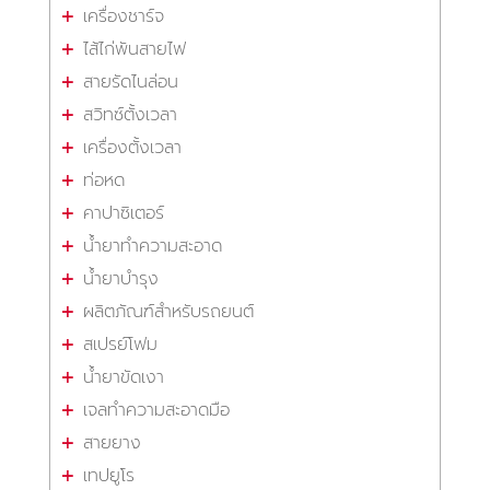
เครื่องชาร์จ
ไส้ไก่พันสายไฟ
สายรัดไนล่อน
สวิทซ์ตั้งเวลา
เครื่องตั้งเวลา
ท่อหด
คาปาซิเตอร์
น้ำยาทำความสะอาด
น้ำยาบำรุง
ผลิตภัณฑ์สำหรับรถยนต์
สเปรย์โฟม
น้ำยาขัดเงา
เจลทำความสะอาดมือ
สายยาง
เทปยูโร