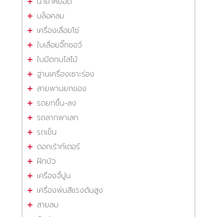
น้ำยาหยอด
บล็อคลม
เครื่องเลื่อยโซ่
ใบเลื่อยจิ๊กซอว์
ใบมีดกบไสไม้
ฐานเครื่องเซาะร่อง
สายพานยกของ
รถยกขึ้น-ลง
รถลากพาเลท
รถเข็น
ดอกเร้าท์เตอร์
ฝักบัว
เครื่องจี้ปูน
เครื่องพ่นสีแรงดันสูง
สายลม