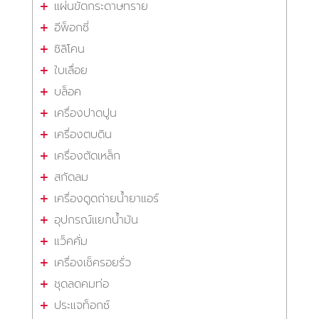
แผ่นขัดกระดาษทราย
อีพ็อกซี่
ซิลิโคน
ใบเลื่อย
บล็อค
เครื่องปาดปูน
เครื่องตบดิน
เครื่องตัดเหล็ก
สกัดลม
เครื่องดูดถ่ายน้ำยาแอร์
อุปกรณ์แยกน้ำมัน
แว็คคั่ม
เครื่องเช็ครอยรั่ว
ชุดลดคมท่อ
ประแจท็อกซ์