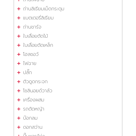
ถ่านลิเธียมเม็ดกระดุม
แบตเตอรี่ลิเธียม
ถ่านชาร์จ
ใบเลื่อยตัดไม้
ใบเลื่อยตัดเหล็ก
โฮลซอว์
ไฟฉาย
ปลั๊ก
ตัวดูดกระจก
โซลินอยด์วาล์ว
เครื่องผสม
รถตัดหญ้า
บ๊อกลม
ดอกสว่าน