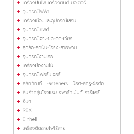
เครื่องปั่นไฟ-เครื่องยนต์-มอเตอร์
อุปกรณ์ไฟฟ้า
เครื่องเชื่อมและอุปกรณ์เสริม
อุปกรณ์เซฟตี้
อุปกรณ์เจาะ-ขัด-ตัด-เจียร
ลูกล้อ-ลูกปืน-โอริง-สายพาน
อุปกรณ์งานเรือ
เครื่องมืองานไม้
อุปกรณ์เฟอร์นิเจอร์
สลักภัณฑ์ | Fasteners | น๊อต-สกรู-ข้อต่อ
สินค้ากลุ่มโรงแรม อพาร์ทเม้นท์ คาร์แคร์
อื่นๆ
REX
Einhell
เครื่องตัดสายไฟไร้สาย