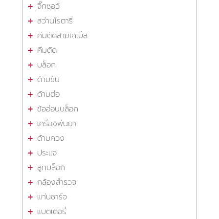
จิ๊กซอว์
สว่านโรตารี่
คีมตัดสายเคเบิ้ล
คีมตัด
บล็อก
ด้ามขัน
ด้ามต่อ
ข้ออ่อนบล็อก
เครื่องพ่นยา
ด้ามควง
ประแจ
ลูกบล็อก
กล้องสำรวจ
แท่นชาร์จ
แบตเตอรี่