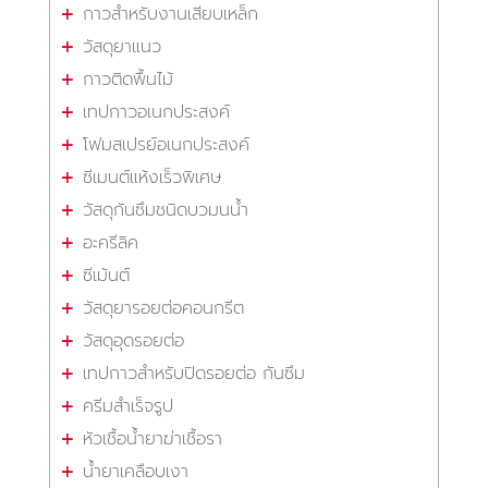
กาวสำหรับงานเสียบเหล็ก
วัสดุยาแนว
กาวติดพื้นไม้
เทปกาวอเนกประสงค์
โฟมสเปรย์อเนกประสงค์
ซีเมนต์แห้งเร็วพิเศษ
วัสดุกันซึมชนิดบวมนน้ำ
อะครีลิค
ซีเม้นต์
วัสดุยารอยต่อคอนกรีต
วัสดุอุดรอยต่อ
เทปกาวสำหรับปิดรอยต่อ กันซึม
ครีมสำเร็จรูป
หัวเชื้อน้ำยาฆ่าเชื้อรา
น้ำยาเคลือบเงา