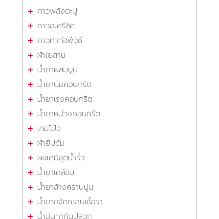
กาวพลังตะปู
กาวอะครีลิค
กาวทาท่อพีวีซี
ผ้าใยสาน
น้ำยาผสมปูน
น้ำยาบ่มคอนกรีต
น้ำยาเร่งคอนกรีต
น้ำยาหน่วงคอนกรีต
เคมีโป๊ว
ผ้ายิปซั่ม
ผงเคมีอุดน้ำรั่ว
น้ำยาเคลือบ
น้ำยาล้างคราบปูน
น้ำยาขจัดคราบเชื้อรา
น้ำมันทากันปลวก