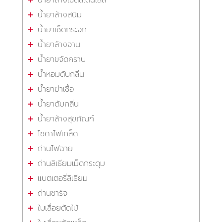
น้ำยาล้างสนิม
น้ำยาเช็ดกระจก
น้ำยาล้างจาน
น้ำยาขจัดคราบ
น้ำหอมดับกลิ่น
น้ำยาฆ่าเชื้อ
น้ำยาดับกลิ่น
น้ำยาล้างสุขภัณฑ์
โซดาไฟเกล็ด
ถ่านไฟฉาย
ถ่านลิเธียมเม็ดกระดุม
แบตเตอรี่ลิเธียม
ถ่านชาร์จ
ใบเลื่อยตัดไม้