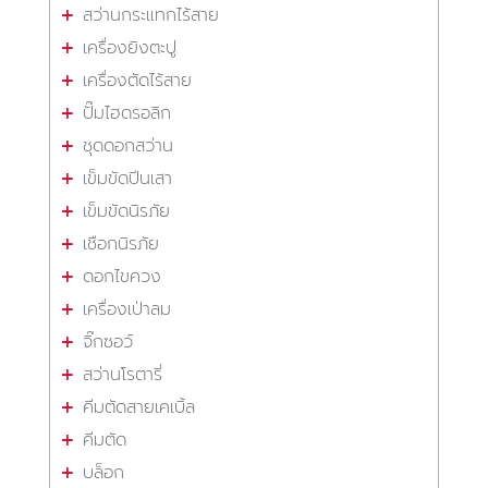
สว่านกระแทกไร้สาย
เครื่องยิงตะปู
เครื่องตัดไร้สาย
ปั๊มไฮดรอลิก
ชุดดอกสว่าน
เข็มขัดปีนเสา
เข็มขัดนิรภัย
เชือกนิรภัย
ดอกไขควง
เครื่องเป่าลม
จิ๊กซอว์
สว่านโรตารี่
คีมตัดสายเคเบิ้ล
คีมตัด
บล็อก