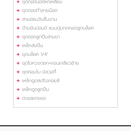
ชุดถอดน๊อตหกเหลี่ยม
ชุดถอดทำลายน๊อต
สายอ่อนจับชิ้นงาน
ด้ามขันปอนด์ แบบปุ่มกดถอดลูกบล็อค
ชุดถอดลูกปืนสามขา
เหล็กส่งปิ้น
ชุดบล็อค 1/4"
ชุดไขควงตอก+ถอนเกลียวซ้าย
ชุดคอมโบ มิลวอกี้
เหล็กดูดสปริงคอยส์
เหล็กดูดลูกปืน
ตะขอยกของ