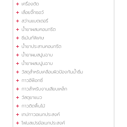
เครื่องตัด
เลื่อยจิ๊กซอว์
สว่านแบตเตอรี่
น้ำยาผสมคอนกรีต
ซีเม้นท์พิเศษ
น้ำยาประสานคอนกรีต
น้ำยาผมสปูนฉาบ
น้ำยาผสมปูนฉาบ
วัสดุสำหรับเคลือบผิวป้องกันน้ำซึม
กาวอีพ๊อกซี่
กาวสำหรับงานเสียบเหล็ก
วัสดุยาแนว
กาวติดพื้นไม้
เทปกาวอเนกประสงค์
โฟมสเปรย์อเนกประสงค์