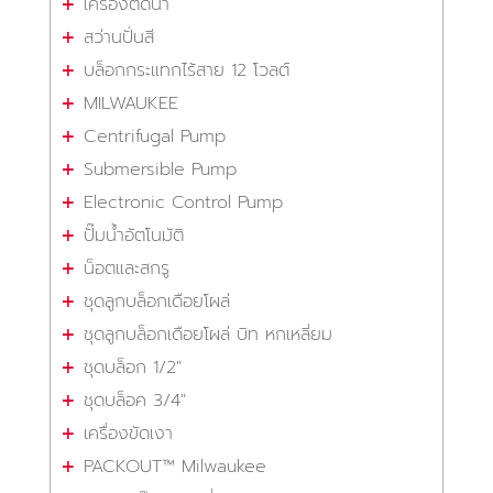
เครื่องตัดน้ำ
สว่านปั่นสี
บล็อกกระแทกไร้สาย 12 โวลต์
MILWAUKEE
Centrifugal Pump
Submersible Pump
Electronic Control Pump
ปั๊มน้ำอัตโนมัติ
น็อตและสกรู
ชุดลูกบล็อกเดือยโผล่
ชุดลูกบล็อกเดือยโผล่ บิท หกเหลี่ยม
ชุดบล็อก 1/2"
ชุดบล็อค 3/4"
เครื่องขัดเงา
PACKOUT™ Milwaukee