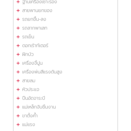
ฐานเครื่องเซาะร่อง
สายพานยกของ
รถยกขึ้น-ลง
รถลากพาเลท
รถเข็น
ดอกเร้าท์เตอร์
ฝักบัว
เครื่องจี้ปูน
เครื่องพ่นสีแรงดันสูง
สายลม
หัวประแจ
ปืนอัดจาระบี
แม่เหล็กจับชิ้นงาน
ขาตั้งค้ำ
แม่แรง