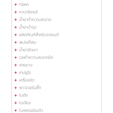
ท่อหด
คาปาซิเตอร์
น้ำยาทำความสะอาด
น้ำยาบำรุง
ผลิตภัณฑ์สำหรับรถยนต์
สเปรย์โฟม
น้ำยาขัดเงา
เจลทำความสะอาดมือ
สายยาง
เทปยูโร
เครื่องขัด
พาวเวอร์ปลั๊ก
ใบตัด
ใบเจียร
ใบเพชรอ่อนตัว