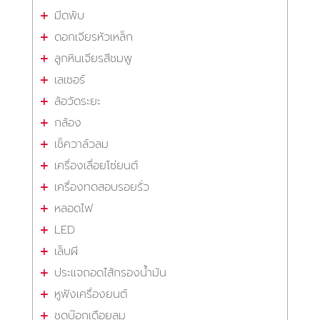
มีดพับ
ดอกเจียรหัวเหล็ก
ลูกหินเจียรสีชมพู
เลเซอร์
ล้อวัดระยะ
กล้อง
เช็ควาล์วลม
เครื่องเลื่อยโซ่ยนต์
เครื่องทดสอบรอยรั่ว
หลอดไฟ
LED
เล็บผี
ประแจถอดไส้กรองน้ำมัน
หูฟังเครื่องยนต์
ชุดบ๊อกเดือยลม