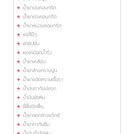
น้ำยาบ่มคอนกรีต
น้ำยาเร่งคอนกรีต
น้ำยาหน่วงคอนกรีต
เคมีโป๊ว
ผ้ายิปซั่ม
ผงเคมีอุดน้ำรั่ว
น้ำยาเคลือบ
น้ำยาล้างคราบปูน
น้ำยาขจัดคราบเชื้อรา
น้ำมันทากันปลวก
น้ำมันขัดหิน
ขี้ผึ้งขัดพื้น
น้ำยาลอกล้างแว็กซ์
น้ำยาทากันซึม
น้ำมันกำจัดฝุ่น