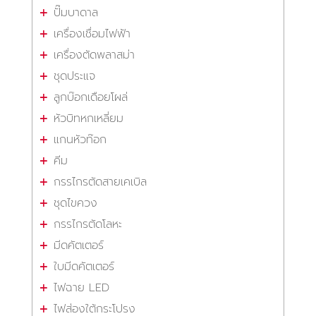
ปั๊มบาดาล
เครื่องเชื่อมไฟฟ้า
เครื่องตัดพลาสม่า
ชุดประแจ
ลูกบ๊อกเดือยโผล่
หัวบิทหกเหลี่ยม
แกนหัวท๊อก
คีม
กรรไกรตัดสายเคเบิล
ชุดไขควง
กรรไกรตัดโลหะ
มีดคัตเตอร์
ใบมีดคัตเตอร์
ไฟฉาย LED
ไฟส่องใต้กระโปรง