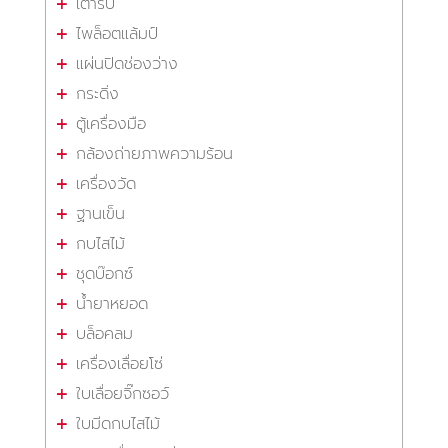
เต้ารับ
ไพล็อตแล้มป์
แผ่นปิดช่องว่าง
กระดิ่ง
ตู้เครื่องมือ
กล้องถ่ายภาพความร้อน
เครื่องวัด
ฐานเข็น
กบไสไม้
ชุดบ๊อกซ์
น้ำยาหยอด
บล็อคลม
เครื่องเลื่อยโซ่
ใบเลื่อยจิ๊กซอว์
ใบมีดกบไสไม้