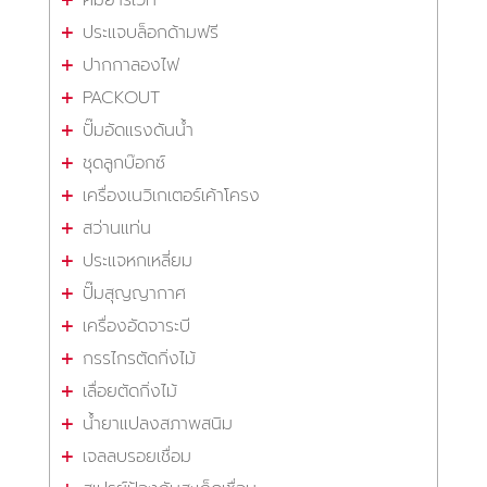
ประแจบล็อกด้ามฟรี
ปากกาลองไฟ
PACKOUT
ปั๊มอัดแรงดันน้ำ
ชุดลูกบ๊อกซ์
เครื่องเนวิเกเตอร์เค้าโครง
สว่านแท่น
ประแจหกเหลี่ยม
ปั๊มสุญญากาศ
เครื่องอัดจาระบี
กรรไกรตัดกิ่งไม้
เลื่อยตัดกิ่งไม้
น้ำยาแปลงสภาพสนิม
เจลลบรอยเชื่อม