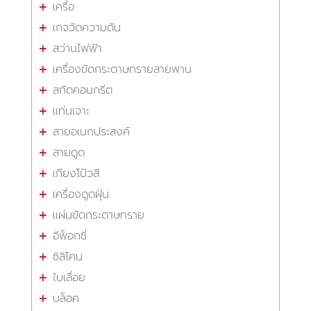
เครื่อ
เกจวัดความดัน
สว่านไฟฟ้า
เครื่องขัดกระดาษทรายสายพาน
สกัดคอนกรีต
แท่นเจาะ
สายอเนกประสงค์
สายดูด
เกียงโป้วสี
เครื่องดูดฝุ่น
แผ่นขัดกระดาษทราย
อีพ็อกซี่
ซิลิโคน
ใบเลื่อย
บล็อค