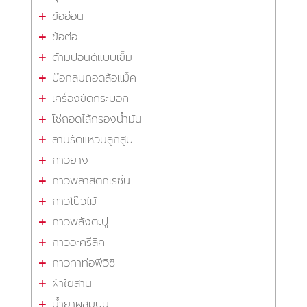
ข้ออ่อน
ข้อต่อ
ด้ามปอนด์แบบเข็ม
บ๊อกลมถอดล้อแม็ค
เครื่องขัดกระบอก
โซ่ถอดไส้กรองน้ำมัน
ลานรัดแหวนลูกสูบ
กาวยาง
กาวพลาสติกเรซิ่น
กาวโป๊วไม้
กาวพลังตะปู
กาวอะครีลิค
กาวทาท่อพีวีซี
ผ้าใยสาน
น้ำยาผสมปูน