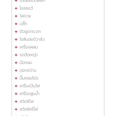
ใบเลื่อยตัดเหล็ก
โฮลซอว์
ไฟฉาย
ปลั๊ก
ตัวดูดกระจก
โซลินอยด์วาล์ว
เครื่องผสม
รถตัดหญ้า
บ๊อกลม
ดอกสว่าน
ปั๊มหอยโข่ง
เครื่องปั่นไฟ
เครื่องสูบน้ำ
สวิตซ์ไฟ
สวิตซ์หรี่ไฟ