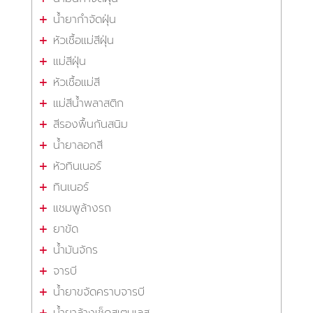
น้ำยากำจัดฝุ่น
หัวเชื้อแม่สีฝุ่น
แม่สีฝุ่น
หัวเชื้อแม่สี
แม่สีน้ำพลาสติก
สีรองพื้นกันสนิม
น้ำยาลอกสี
หัวทินเนอร์
ทินเนอร์
แชมพูล้างรถ
ยาขัด
น้ำมันจักร
จารบี
น้ำยาขจัดคราบจารบี
น้ำยาล้างเช็ดสเตนเลส