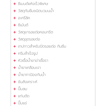
ซีเมนต์แห้งเร็วพิเศษ
วัสดุกันซึมชนิดบวมนน้ำ
อะครีลิค
ซีเม้นต์
วัสดุยารอยต่อคอนกรีต
วัสดุอุดรอยต่อ
เทปกาวสำหรับปิดรอยต่อ กันซึม
ครีมสำเร็จรูป
หัวเชื้อน้ำยาฆ่าเชื้อรา
น้ำยาเคลือบเงา
น้ำยาทาป้องกันน้ำ
ชันสังเคราะห์
ปั๊มลม
แท่นตัด
ปั๊มแช่