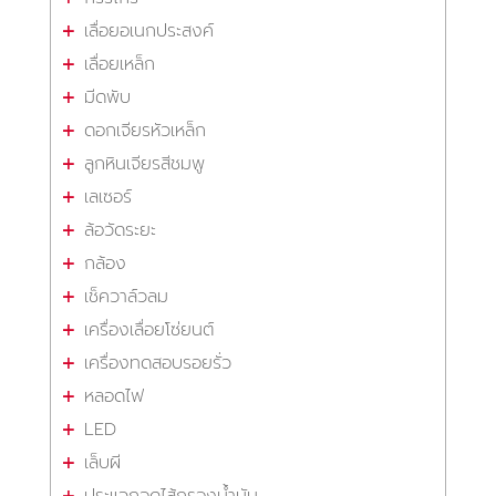
เลื่อยอเนกประสงค์
เลื่อยเหล็ก
มีดพับ
ดอกเจียรหัวเหล็ก
ลูกหินเจียรสีชมพู
เลเซอร์
ล้อวัดระยะ
กล้อง
เช็ควาล์วลม
เครื่องเลื่อยโซ่ยนต์
เครื่องทดสอบรอยรั่ว
หลอดไฟ
LED
เล็บผี
ประแจถอดไส้กรองน้ำมัน