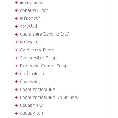
แคลมป์มิเตอร์
ดิจิทัลมัลติมิเตอร์
เครื่องตัดน้ำ
สว่านปั่นสี
บล็อกกระแทกไร้สาย 12 โวลต์
MILWAUKEE
Centrifugal Pump
Submersible Pump
Electronic Control Pump
ปั๊มน้ำอัตโนมัติ
น็อตและสกรู
ชุดลูกบล็อกเดือยโผล่
ชุดลูกบล็อกเดือยโผล่ บิท หกเหลี่ยม
ชุดบล็อก 1/2"
ชุดบล็อค 3/4"