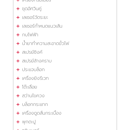
ชุดอัศวินคู่
เลเซอร์วัดระยะ
เลเซอร์กำหนดแนวเส้น
กบไฟฟ้า
น้ำยาทำความสะอาดขั้วไฟ
สเปรย์ซิงค์
สเปรย์ล้างคราบ
ประแจบล็อก
เครื่องยิงรีเวท
โต๊ะเลื่อย
สว่านไขควง
บล็อกกระแทก
เครื่องดูดสั่นกระเบื้อง
พุกตะปู