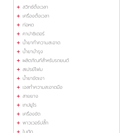
สวิทซ์ตั้งเวลา
เครื่องตั้งเวลา
ท่อหด
คาปาซิเตอร์
น้ำยาทำความสะอาด
น้ำยาบำรุง
ผลิตภัณฑ์สำหรับรถยนต์
สเปรย์โฟม
น้ำยาขัดเงา
เจลทำความสะอาดมือ
สายยาง
เทปยูโร
เครื่องขัด
พาวเวอร์ปลั๊ก
ใบตัด