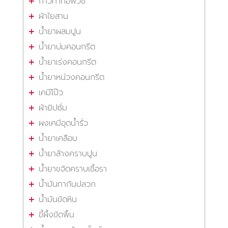
กาวทาท่อพีวีซี
ผ้าใยสาน
น้ำยาผสมปูน
น้ำยาบ่มคอนกรีต
น้ำยาเร่งคอนกรีต
น้ำยาหน่วงคอนกรีต
เคมีโป๊ว
ผ้ายิปซั่ม
ผงเคมีอุดน้ำรั่ว
น้ำยาเคลือบ
น้ำยาล้างคราบปูน
น้ำยาขจัดคราบเชื้อรา
น้ำมันทากันปลวก
น้ำมันขัดหิน
ขี้ผึ้งขัดพื้น