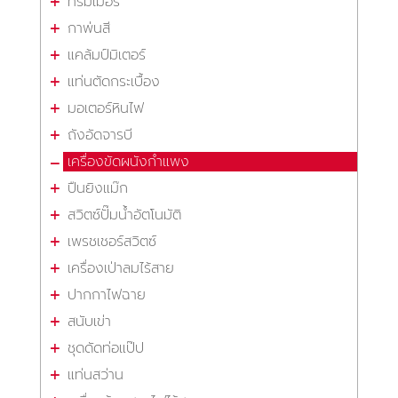
ทริมเมอร์
กาพ่นสี
แคล้มป์มิเตอร์
แท่นตัดกระเบื้อง
มอเตอร์หินไฟ
ถังอัดจารบี
เครื่องขัดผนังกำแพง
ปืนยิงแม๊ก
สวิตซ์ปั๊มน้ำอัตโนมัติ
เพรชเชอร์สวิตซ์
เครื่องเป่าลมไร้สาย
ปากกาไฟฉาย
สนับเข่า
ชุดดัดท่อแป๊ป
แท่นสว่าน