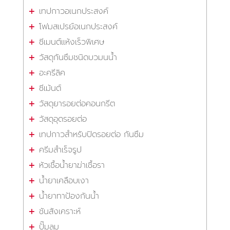
เทปกาวอเนกประสงค์
โฟมสเปรย์อเนกประสงค์
ซีเมนต์แห้งเร็วพิเศษ
วัสดุกันซึมชนิดบวมนน้ำ
อะครีลิค
ซีเม้นต์
วัสดุยารอยต่อคอนกรีต
วัสดุอุดรอยต่อ
เทปกาวสำหรับปิดรอยต่อ กันซึม
ครีมสำเร็จรูป
หัวเชื้อน้ำยาฆ่าเชื้อรา
น้ำยาเคลือบเงา
น้ำยาทาป้องกันน้ำ
ชันสังเคราะห์
ปั๊มลม