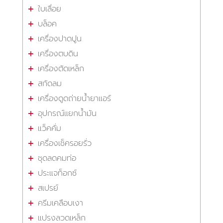
ใบเลื่อย
บล็อค
เครื่องปาดปูน
เครื่องตบดิน
เครื่องตัดเหล็ก
สกัดลม
เครื่องดูดถ่ายน้ำยาแอร์
อุปกรณ์แยกน้ำมัน
แว็คคั่ม
เครื่องเช็ครอยรั่ว
ชุดลดคมท่อ
ประแจท็อกซ์
สเปรย์
ครีมเคลือบเงา
แปรงลวดเหล็ก