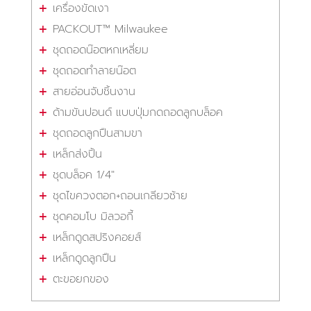
เครื่องขัดเงา
PACKOUT™ Milwaukee
ชุดถอดน๊อตหกเหลี่ยม
ชุดถอดทำลายน๊อต
สายอ่อนจับชิ้นงาน
ด้ามขันปอนด์ แบบปุ่มกดถอดลูกบล็อค
ชุดถอดลูกปืนสามขา
เหล็กส่งปิ้น
ชุดบล็อค 1/4"
ชุดไขควงตอก+ถอนเกลียวซ้าย
ชุดคอมโบ มิลวอกี้
เหล็กดูดสปริงคอยส์
เหล็กดูดลูกปืน
ตะขอยกของ