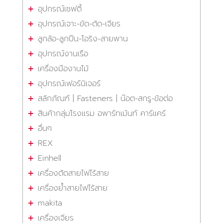
อุปกรณ์เซฟตี้
อุปกรณ์เจาะ-ขัด-ตัด-เจียร
ลูกล้อ-ลูกปืน-โอริง-สายพาน
อุปกรณ์งานเรือ
เครื่องมืองานไม้
อุปกรณ์เฟอร์นิเจอร์
สลักภัณฑ์ | Fasteners | น๊อต-สกรู-ข้อต่อ
สินค้ากลุ่มโรงแรม อพาร์ทเม้นท์ คาร์แคร์
อื่นๆ
REX
Einhell
เครื่องตัดสายไฟไร้สาย
เครื่องย้ำสายไฟไร้สาย
makita
เครื่องเจียร