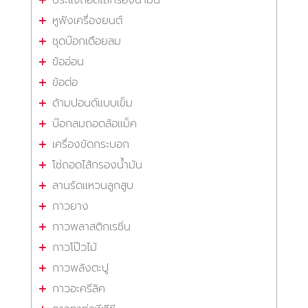
หูฟังเครื่องยนต์
ชุดบ๊อกเดือยลม
ข้ออ่อน
ข้อต่อ
ด้ามปอนด์แบบเข็ม
บ๊อกลมถอดล้อแม็ค
เครื่องขัดกระบอก
โซ่ถอดไส้กรองน้ำมัน
ลานรัดแหวนลูกสูบ
กาวยาง
กาวพลาสติกเรซิ่น
กาวโป๊วไม้
กาวพลังตะปู
กาวอะครีลิค