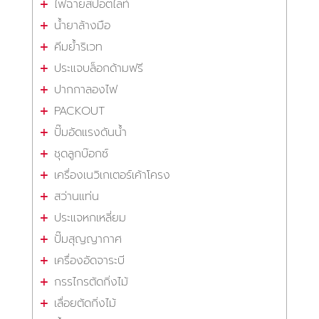
ไฟฉายสปอตไลท์
น้ำยาล้างมือ
คีมย้ำริเวท
ประแจบล็อกด้ามฟรี
ปากกาลองไฟ
PACKOUT
ปั๊มอัดแรงดันน้ำ
ชุดลูกบ๊อกซ์
เครื่องเนวิเกเตอร์เค้าโครง
สว่านแท่น
ประแจหกเหลี่ยม
ปั๊มสุญญากาศ
เครื่องอัดจาระบี
กรรไกรตัดกิ่งไม้
เลื่อยตัดกิ่งไม้