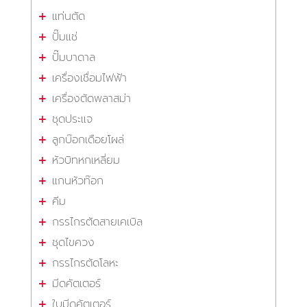
แท่นตัด
ปั๊มแช่
ปั๊มบาดาล
เครื่องเชื่อมไฟฟ้า
เครื่องตัดพลาสม่า
ชุดประแจ
ลูกบ๊อกเดือยโผล่
หัวบิทหกเหลี่ยม
แกนหัวท๊อก
คีม
กรรไกรตัดสายเคเบิล
ชุดไขควง
กรรไกรตัดโลหะ
มีดคัตเตอร์
ใบมีดคัตเตอร์