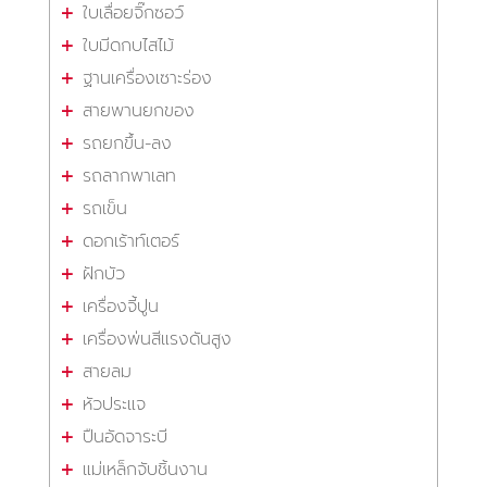
ใบเลื่อยจิ๊กซอว์
ใบมีดกบไสไม้
ฐานเครื่องเซาะร่อง
สายพานยกของ
รถยกขึ้น-ลง
รถลากพาเลท
รถเข็น
ดอกเร้าท์เตอร์
ฝักบัว
เครื่องจี้ปูน
เครื่องพ่นสีแรงดันสูง
สายลม
หัวประแจ
ปืนอัดจาระบี
แม่เหล็กจับชิ้นงาน