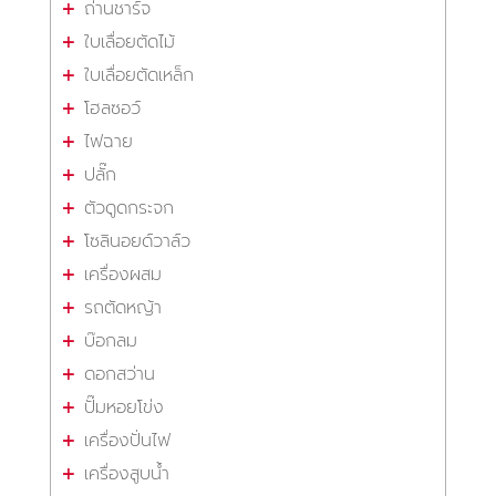
ถ่านชาร์จ
ใบเลื่อยตัดไม้
ใบเลื่อยตัดเหล็ก
โฮลซอว์
ไฟฉาย
ปลั๊ก
ตัวดูดกระจก
โซลินอยด์วาล์ว
เครื่องผสม
รถตัดหญ้า
บ๊อกลม
ดอกสว่าน
ปั๊มหอยโข่ง
เครื่องปั่นไฟ
เครื่องสูบน้ำ