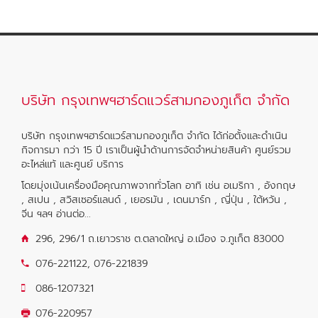
บริษัท กรุงเทพฯฮาร์ดแวร์สามกองภูเก็ต จำกัด
บริษัท กรุงเทพฯฮาร์ดแวร์สามกองภูเก็ต จำกัด ได้ก่อตั้งและดำเนิน
กิจการมา กว่า 15 ปี เราเป็นผู้นำด้านการจัดจำหน่ายสินค้า ศูนย์รวม
อะไหล่แท้ และศูนย์ บริการ
โดยมุ่งเน้นเครื่องมือคุณภาพจากทั่วโลก อาทิ เช่น อเมริกา , อังกฤษ
, สเปน , สวิสเซอร์แลนด์ , เยอรมัน , เดนมาร์ก , ญี่ปุ่น , ใต้หวัน ,
จีน ฯลฯ
อ่านต่อ...
296, 296/1 ถ.เยาวราช ต.ตลาดใหญ่ อ.เมือง จ.ภูเก็ต 83000
076-221122
,
076-221839
086-1207321
076-220957