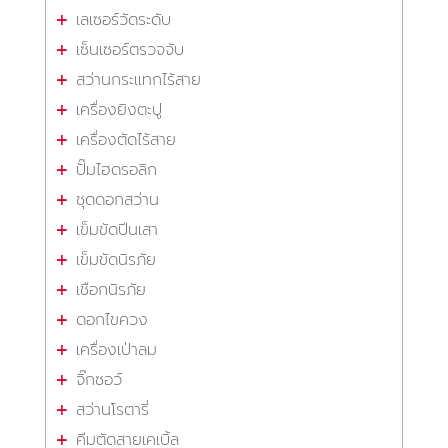
เลเซอร์วัดระดับ
เซ็นเซอร์ตรวจจับ
สว่านกระแทกไร้สาย
เครื่องยิงตะปู
เครื่องตัดไร้สาย
ปั๊มไฮดรอลิก
ชุดดอกสว่าน
เข็มขัดปีนเสา
เข็มขัดนิรภัย
เชือกนิรภัย
ดอกไขควง
เครื่องเป่าลม
จิ๊กซอว์
สว่านโรตารี่
คีมตัดสายเคเบิ้ล