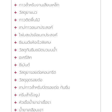
กาวสำหรับงานเสียบเหล็ก
วัสดุยาแนว
กาวติดพื้นไม้
เทปกาวอเนกประสงค์
โฟมสเปรย์อเนกประสงค์
ซีเมนต์แห้งเร็วพิเศษ
วัสดุกันซึมชนิดบวมนน้ำ
อะครีลิค
ซีเม้นต์
วัสดุยารอยต่อคอนกรีต
วัสดุอุดรอยต่อ
เทปกาวสำหรับปิดรอยต่อ กันซึม
ครีมสำเร็จรูป
หัวเชื้อน้ำยาฆ่าเชื้อรา
น้ำยาเคลือบเงา