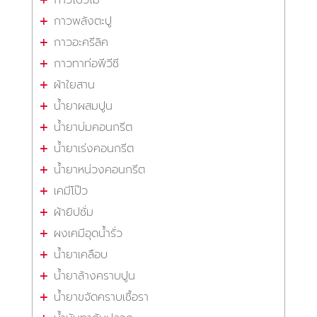
กาวโป๊วไม้
กาวพลังตะปู
กาวอะครีลิค
กาวทาท่อพีวีซี
ผ้าใยสาน
น้ำยาผสมปูน
น้ำยาบ่มคอนกรีต
น้ำยาเร่งคอนกรีต
น้ำยาหน่วงคอนกรีต
เคมีโป๊ว
ผ้ายิปซั่ม
ผงเคมีอุดน้ำรั่ว
น้ำยาเคลือบ
น้ำยาล้างคราบปูน
น้ำยาขจัดคราบเชื้อรา