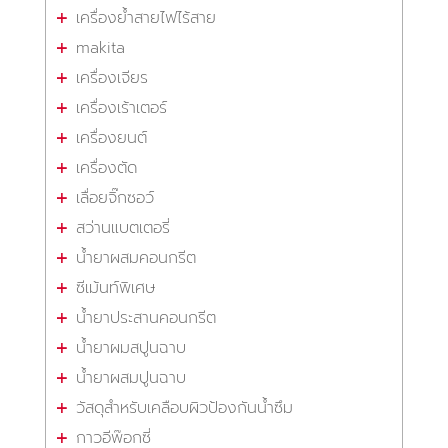
เครื่องย้ำสายไฟไร้สาย
makita
เครื่องเจียร
เครื่องเร้าเตอร์
เครื่องยนต์
เครื่องตัด
เลื่อยจิ๊กซอว์
สว่านแบตเตอรี่
น้ำยาผสมคอนกรีต
ซีเม้นท์พิเศษ
น้ำยาประสานคอนกรีต
น้ำยาผมสปูนฉาบ
น้ำยาผสมปูนฉาบ
วัสดุสำหรับเคลือบผิวป้องกันน้ำซึม
กาวอีพ๊อกซี่