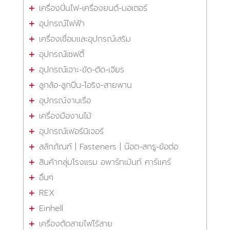
เครื่องปั่นไฟ-เครื่องยนต์-มอเตอร์
อุปกรณ์ไฟฟ้า
เครื่องเชื่อมและอุปกรณ์เสริม
อุปกรณ์เซฟตี้
อุปกรณ์เจาะ-ขัด-ตัด-เจียร
ลูกล้อ-ลูกปืน-โอริง-สายพาน
อุปกรณ์งานเรือ
เครื่องมืองานไม้
อุปกรณ์เฟอร์นิเจอร์
สลักภัณฑ์ | Fasteners | น๊อต-สกรู-ข้อต่อ
สินค้ากลุ่มโรงแรม อพาร์ทเม้นท์ คาร์แคร์
อื่นๆ
REX
Einhell
เครื่องตัดสายไฟไร้สาย