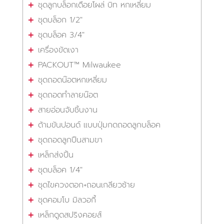
ชุดลูกบล็อกเดือยโผล่ บิท หกเหลี่ยม
ชุดบล็อก 1/2"
ชุดบล็อค 3/4"
เครื่องขัดเงา
PACKOUT™ Milwaukee
ชุดถอดน๊อตหกเหลี่ยม
ชุดถอดทำลายน๊อต
สายอ่อนจับชิ้นงาน
ด้ามขันปอนด์ แบบปุ่มกดถอดลูกบล็อค
ชุดถอดลูกปืนสามขา
เหล็กส่งปิ้น
ชุดบล็อค 1/4"
ชุดไขควงตอก+ถอนเกลียวซ้าย
ชุดคอมโบ มิลวอกี้
เหล็กดูดสปริงคอยส์