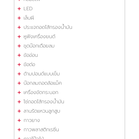
LED
เล็บผี
ประแจถอดไส้กรองน้ำมัน
หูฟังเครื่องยนต์
ชุดบ๊อกเดือยลม
ข้ออ่อน
ข้อต่อ
ด้ามปอนด์แบบเข็ม
บ๊อกลมถอดล้อแม็ค
เครื่องขัดกระบอก
โซ่ถอดไส้กรองน้ำมัน
ลานรัดแหวนลูกสูบ
กาวยาง
กาวพลาสติกเรซิ่น