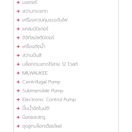
มอเตอร์
สว่านกระแทก
เครื่องควบคุมแรงดันไฟ
แคลมป์มิเตอร์
ดิจิทัลมัลติมิเตอร์
เครื่องตัดน้ำ
สว่านปั่นสี
บล็อกกระแทกไร้สาย 12 โวลต์
MILWAUKEE
Centrifugal Pump
Submersible Pump
Electronic Control Pump
ปั๊มน้ำอัตโนมัติ
น็อตและสกรู
ชุดลูกบล็อกเดือยโผล่