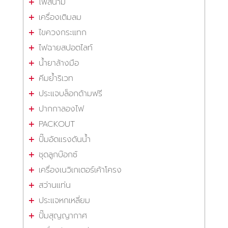
ไฟสนาม
เครื่องเติมลม
ไขควงกระแทก
ไฟฉายสปอตไลท์
น้ำยาล้างมือ
คีมย้ำริเวท
ประแจบล็อกด้ามฟรี
ปากกาลองไฟ
PACKOUT
ปั๊มอัดแรงดันน้ำ
ชุดลูกบ๊อกซ์
เครื่องเนวิเกเตอร์เค้าโครง
สว่านแท่น
ประแจหกเหลี่ยม
ปั๊มสุญญากาศ