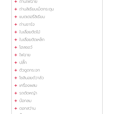
ถ่านไฟฉาย
ถ่านลิเธียมเม็ดกระดุม
แบตเตอรี่ลิเธียม
ถ่านชาร์จ
ใบเลื่อยตัดไม้
ใบเลื่อยตัดเหล็ก
โฮลซอว์
ไฟฉาย
ปลั๊ก
ตัวดูดกระจก
โซลินอยด์วาล์ว
เครื่องผสม
รถตัดหญ้า
บ๊อกลม
ดอกสว่าน