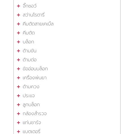
จิ๊กซอว์
สว่านโรตารี่
คีมตัดสายเคเบิ้ล
คีมตัด
บล็อก
ด้ามขัน
ด้ามต่อ
ข้ออ่อนบล็อก
เครื่องพ่นยา
ด้ามควง
ประแจ
ลูกบล็อก
กล้องสำรวจ
แท่นชาร์จ
แบตเตอรี่