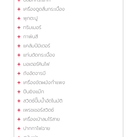
บล็อกกระแทก
เครื่องดูดสั่นกระเบื้อง
พุกตะปู
ทริมเมอร์
กาพ่นสี
แคล้มป์มิเตอร์
แท่นตัดกระเบื้อง
มอเตอร์หินไฟ
ถังอัดจารบี
เครื่องขัดผนังกำแพง
ปืนยิงแม๊ก
สวิตซ์ปั๊มน้ำอัตโนมัติ
เพรชเชอร์สวิตซ์
เครื่องเป่าลมไร้สาย
ปากกาไฟฉาย