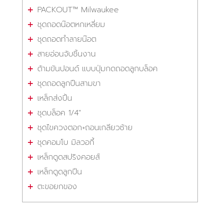
PACKOUT™ Milwaukee
ชุดถอดน๊อตหกเหลี่ยม
ชุดถอดทำลายน๊อต
สายอ่อนจับชิ้นงาน
ด้ามขันปอนด์ แบบปุ่มกดถอดลูกบล็อค
ชุดถอดลูกปืนสามขา
เหล็กส่งปิ้น
ชุดบล็อค 1/4"
ชุดไขควงตอก+ถอนเกลียวซ้าย
ชุดคอมโบ มิลวอกี้
เหล็กดูดสปริงคอยส์
เหล็กดูดลูกปืน
ตะขอยกของ