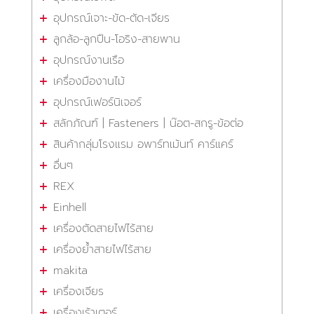
อุปกรณ์เจาะ-ขัด-ตัด-เจียร
ลูกล้อ-ลูกปืน-โอริง-สายพาน
อุปกรณ์งานเรือ
เครื่องมืองานไม้
อุปกรณ์เฟอร์นิเจอร์
สลักภัณฑ์ | Fasteners | น๊อต-สกรู-ข้อต่อ
สินค้ากลุ่มโรงแรม อพาร์ทเม้นท์ คาร์แคร์
อื่นๆ
REX
Einhell
เครื่องตัดสายไฟไร้สาย
เครื่องย้ำสายไฟไร้สาย
makita
เครื่องเจียร
เครื่องเร้าเตอร์