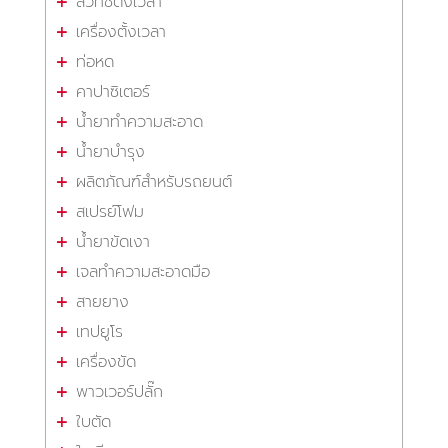
สวิทซ์ตั้งเวลา
เครื่องตั้งเวลา
ท่อหด
คาปาซิเตอร์
น้ำยาทำความสะอาด
น้ำยาบำรุง
ผลิตภัณฑ์สำหรับรถยนต์
สเปรย์โฟม
น้ำยาขัดเงา
เจลทำความสะอาดมือ
สายยาง
เทปยูโร
เครื่องขัด
พาวเวอร์ปลั๊ก
ใบตัด