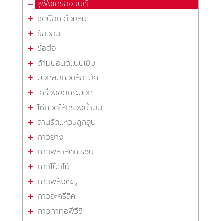
หูฟังเครื่องยนต์
ชุดบ๊อกเดือยลม
ข้ออ่อน
ข้อต่อ
ด้ามปอนด์แบบเข็ม
บ๊อกลมถอดล้อแม็ค
เครื่องขัดกระบอก
โซ่ถอดไส้กรองน้ำมัน
ลานรัดแหวนลูกสูบ
กาวยาง
กาวพลาสติกเรซิ่น
กาวโป๊วไม้
กาวพลังตะปู
กาวอะครีลิค
กาวทาท่อพีวีซี