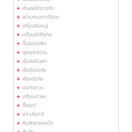
เซ็นเซอร์ตรวจจับ
สว่านกระแทกไร้สาย
เครื่องยิงตะปู
เครื่องตัดไร้สาย
ปั๊มไฮดรอลิก
ชุดดอกสว่าน
เข็มขัดปีนเสา
เข็มขัดนิรภัย
เชือกนิรภัย
ดอกไขควง
เครื่องเป่าลม
จิ๊กซอว์
สว่านโรตารี่
คีมตัดสายเคเบิ้ล
คีมตัด