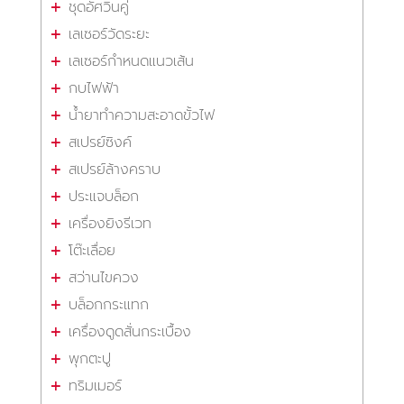
ชุดอัศวินคู่
เลเซอร์วัดระยะ
เลเซอร์กำหนดแนวเส้น
กบไฟฟ้า
น้ำยาทำความสะอาดขั้วไฟ
สเปรย์ซิงค์
สเปรย์ล้างคราบ
ประแจบล็อก
เครื่องยิงรีเวท
โต๊ะเลื่อย
สว่านไขควง
บล็อกกระแทก
เครื่องดูดสั่นกระเบื้อง
พุกตะปู
ทริมเมอร์