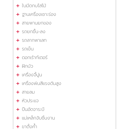
ใบมีดกบไสไม้
ฐานเครื่องเซาะร่อง
สายพานยกของ
รถยกขึ้น-ลง
รถลากพาเลท
รถเข็น
ดอกเร้าท์เตอร์
ฝักบัว
เครื่องจี้ปูน
เครื่องพ่นสีแรงดันสูง
สายลม
หัวประแจ
ปืนอัดจาระบี
แม่เหล็กจับชิ้นงาน
ขาตั้งค้ำ