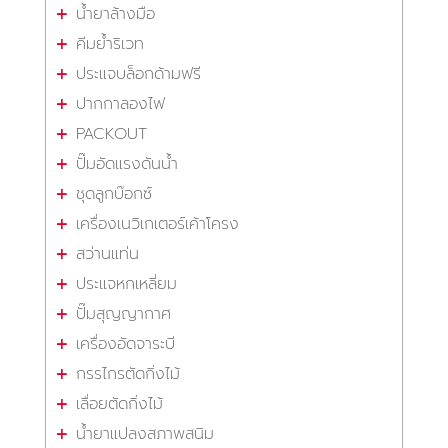
น้ำยาล้างมือ
คีมย้ำริเวท
ประแจบล็อกด้ามฟรี
ปากกาลองไฟ
PACKOUT
ปั๊มอัดแรงดันน้ำ
ชุดลูกบ๊อกซ์
เครื่องเนวิเกเตอร์เค้าโครง
สว่านแท่น
ประแจหกเหลี่ยม
ปั๊มสุญญากาศ
เครื่องอัดจาระบี
กรรไกรตัดกิ่งไม้
เลื่อยตัดกิ่งไม้
น้ำยาแปลงสภาพสนิม