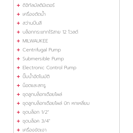
ดิจิทัลมัลติมิเตอร์
เครื่องตัดน้ำ
สว่านปั่นสี
บล็อกกระแทกไร้สาย 12 โวลต์
MILWAUKEE
Centrifugal Pump
Submersible Pump
Electronic Control Pump
ปั๊มน้ำอัตโนมัติ
น็อตและสกรู
ชุดลูกบล็อกเดือยโผล่
ชุดลูกบล็อกเดือยโผล่ บิท หกเหลี่ยม
ชุดบล็อก 1/2"
ชุดบล็อค 3/4"
เครื่องขัดเงา