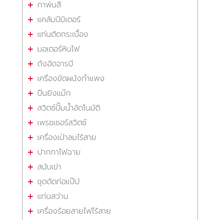
กาพ่นสี
แคล้มป์มิเตอร์
แท่นตัดกระเบื้อง
มอเตอร์หินไฟ
ถังอัดจารบี
เครื่องขัดผนังกำแพง
ปืนยิงแม๊ก
สวิตซ์ปั๊มน้ำอัตโนมัติ
เพรชเชอร์สวิตซ์
เครื่องเป่าลมไร้สาย
ปากกาไฟฉาย
สนับเข่า
ชุดดัดท่อแป๊ป
แท่นสว่าน
เครื่องร้อยสายไฟไร้สาย