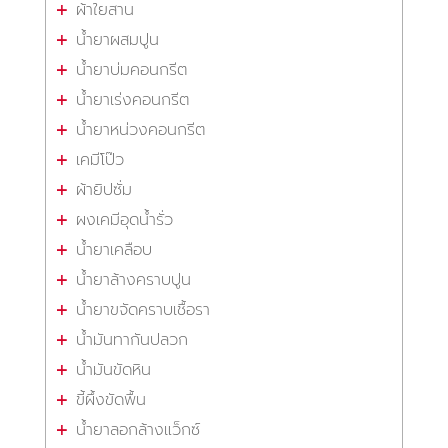
ผ้าใยสาน
น้ำยาผสมปูน
น้ำยาบ่มคอนกรีต
น้ำยาเร่งคอนกรีต
น้ำยาหน่วงคอนกรีต
เคมีโป๊ว
ผ้ายิปซั่ม
ผงเคมีอุดน้ำรั่ว
น้ำยาเคลือบ
น้ำยาล้างคราบปูน
น้ำยาขจัดคราบเชื้อรา
น้ำมันทากันปลวก
น้ำมันขัดหิน
ขี้ผึ้งขัดพื้น
น้ำยาลอกล้างแว็กซ์