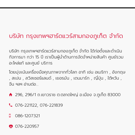
บริษัท กรุงเทพฯฮาร์ดแวร์สามกองภูเก็ต จำกัด
บริษัท กรุงเทพฯฮาร์ดแวร์สามกองภูเก็ต จำกัด ได้ก่อตั้งและดำเนิน
กิจการมา กว่า 15 ปี เราเป็นผู้นำด้านการจัดจำหน่ายสินค้า ศูนย์รวม
อะไหล่แท้ และศูนย์ บริการ
โดยมุ่งเน้นเครื่องมือคุณภาพจากทั่วโลก อาทิ เช่น อเมริกา , อังกฤษ
, สเปน , สวิสเซอร์แลนด์ , เยอรมัน , เดนมาร์ก , ญี่ปุ่น , ใต้หวัน ,
จีน ฯลฯ
อ่านต่อ...
296, 296/1 ถ.เยาวราช ต.ตลาดใหญ่ อ.เมือง จ.ภูเก็ต 83000
076-221122
,
076-221839
086-1207321
076-220957