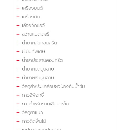
เครื่องยนต์
เครื่องตัด
เลื่อยจิ๊กซอว์
สว่านแบตเตอรี่
น้ำยาผสมคอนกรีต
ซีเม้นท์พิเศษ
น้ำยาประสานคอนกรีต
น้ำยาผมสปูนฉาบ
น้ำยาผสมปูนฉาบ
วัสดุสำหรับเคลือบผิวป้องกันน้ำซึม
กาวอีพ๊อกซี่
กาวสำหรับงานเสียบเหล็ก
วัสดุยาแนว
กาวติดพื้นไม้
เทปกาวอเนกประสงค์