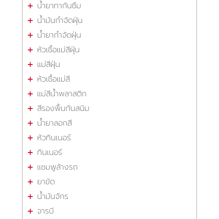
น้ำยาทากันซึม
น้ำมันกำจัดฝุ่น
น้ำยากำจัดฝุ่น
หัวเชื้อแม่สีฝุ่น
แม่สีฝุ่น
หัวเชื้อแม่สี
แม่สีน้ำพลาสติก
สีรองพื้นกันสนิม
น้ำยาลอกสี
หัวทินเนอร์
ทินเนอร์
แชมพูล้างรถ
ยาขัด
น้ำมันจักร
จารบี