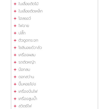
ใบเลื่อยตัดไม้
ใบเลื่อยตัดเหล็ก
โฮลซอว์
ไฟฉาย
ปลั๊ก
ตัวดูดกระจก
โซลินอยด์วาล์ว
เครื่องผสม
รถตัดหญ้า
บ๊อกลม
ดอกสว่าน
ปั๊มหอยโข่ง
เครื่องปั่นไฟ
เครื่องสูบน้ำ
สวิตซ์ไฟ