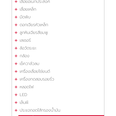
เลื่อยอเนกประสงค์
เลื่อยเหล็ก
มีดพับ
ดอกเจียรหัวเหล็ก
ลูกหินเจียรสีชมพู
เลเซอร์
ล้อวัดระยะ
กล้อง
เช็ควาล์วลม
เครื่องเลื่อยโซ่ยนต์
เครื่องทดสอบรอยรั่ว
หลอดไฟ
LED
เล็บผี
ประแจถอดไส้กรองน้ำมัน