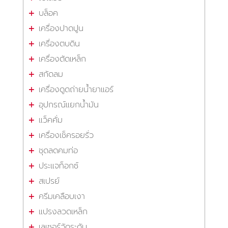
บล็อค
เครื่องปาดปูน
เครื่องตบดิน
เครื่องตัดเหล็ก
สกัดลม
เครื่องดูดถ่ายน้ำยาแอร์
อุปกรณ์แยกน้ำมัน
แว็คคั่ม
เครื่องเช็ครอยรั่ว
ชุดลดคมท่อ
ประแจท็อกซ์
สเปรย์
ครีมเคลือบเงา
แปรงลวดเหล็ก
เลเซอร์วัดระดับ