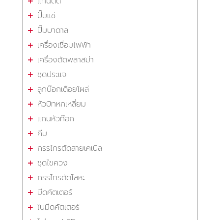
แท่นตัด
ปั๊มแช่
ปั๊มบาดาล
เครื่องเชื่อมไฟฟ้า
เครื่องตัดพลาสม่า
ชุดประแจ
ลูกบ๊อกเดือยโผล่
หัวบิทหกเหลี่ยม
แกนหัวท๊อก
คีม
กรรไกรตัดสายเคเบิล
ชุดไขควง
กรรไกรตัดโลหะ
มีดคัตเตอร์
ใบมีดคัตเตอร์