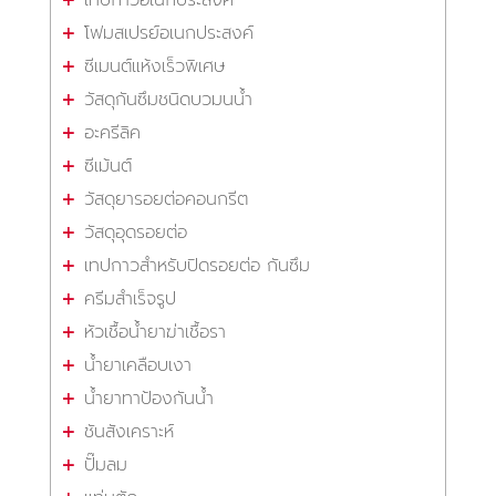
โฟมสเปรย์อเนกประสงค์
ซีเมนต์แห้งเร็วพิเศษ
วัสดุกันซึมชนิดบวมนน้ำ
อะครีลิค
ซีเม้นต์
วัสดุยารอยต่อคอนกรีต
วัสดุอุดรอยต่อ
เทปกาวสำหรับปิดรอยต่อ กันซึม
ครีมสำเร็จรูป
หัวเชื้อน้ำยาฆ่าเชื้อรา
น้ำยาเคลือบเงา
น้ำยาทาป้องกันน้ำ
ชันสังเคราะห์
ปั๊มลม