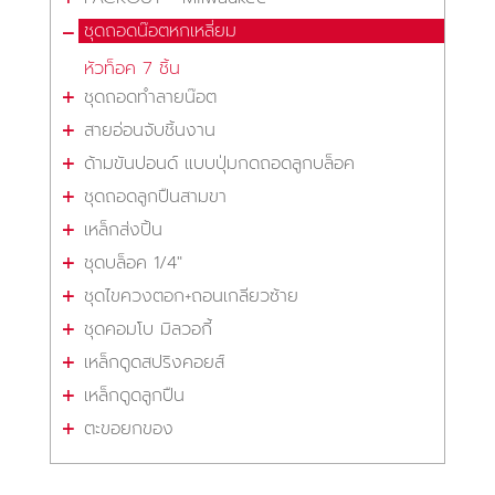
ชุดถอดน๊อตหกเหลี่ยม
หัวท็อค 7 ชิ้น
ชุดถอดทำลายน๊อต
สายอ่อนจับชิ้นงาน
ด้ามขันปอนด์ แบบปุ่มกดถอดลูกบล็อค
ชุดถอดลูกปืนสามขา
เหล็กส่งปิ้น
ชุดบล็อค 1/4"
ชุดไขควงตอก+ถอนเกลียวซ้าย
ชุดคอมโบ มิลวอกี้
เหล็กดูดสปริงคอยส์
เหล็กดูดลูกปืน
ตะขอยกของ