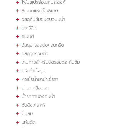
โฟมสเปรย์อเนกประสงค์
ซีเมนต์แห้งเร็วพิเศษ
วัสดุกันซึมชนิดบวมนน้ำ
อะครีลิค
ซีเม้นต์
วัสดุยารอยต่อคอนกรีต
วัสดุอุดรอยต่อ
เทปกาวสำหรับปิดรอยต่อ กันซึม
ครีมสำเร็จรูป
หัวเชื้อน้ำยาฆ่าเชื้อรา
น้ำยาเคลือบเงา
น้ำยาทาป้องกันน้ำ
ชันสังเคราะห์
ปั๊มลม
แท่นตัด