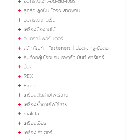
อุปกรณ์เจาะ-ขัด-ตัด-เจียร
ลูกล้อ-ลูกปืน-โอริง-สายพาน
อุปกรณ์งานเรือ
เครื่องมืองานไม้
อุปกรณ์เฟอร์นิเจอร์
สลักภัณฑ์ | Fasteners | น๊อต-สกรู-ข้อต่อ
สินค้ากลุ่มโรงแรม อพาร์ทเม้นท์ คาร์แคร์
อื่นๆ
REX
Einhell
เครื่องตัดสายไฟไร้สาย
เครื่องย้ำสายไฟไร้สาย
makita
เครื่องเจียร
เครื่องเร้าเตอร์