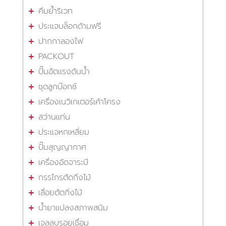
คีมย้ำริเวท
ประแจบล็อกด้ามฟรี
ปากกาลองไฟ
PACKOUT
ปั๊มอัดแรงดันน้ำ
ชุดลูกบ๊อกซ์
เครื่องเนวิเกเตอร์เค้าโครง
สว่านแท่น
ประแจหกเหลี่ยม
ปั๊มสุญญากาศ
เครื่องอัดจาระบี
กรรไกรตัดกิ่งไม้
เลื่อยตัดกิ่งไม้
น้ำยาแปลงสภาพสนิม
เจลลบรอยเชื่อม