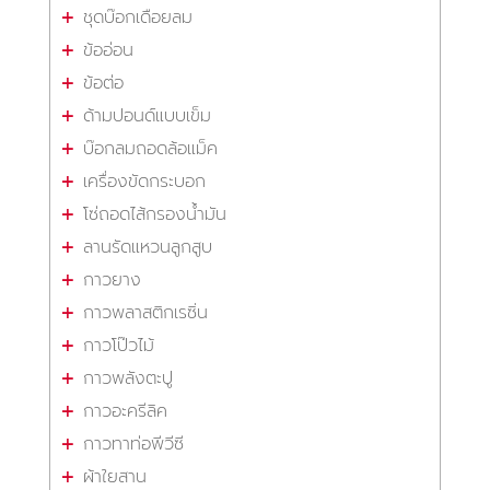
ชุดบ๊อกเดือยลม
ข้ออ่อน
ข้อต่อ
ด้ามปอนด์แบบเข็ม
บ๊อกลมถอดล้อแม็ค
เครื่องขัดกระบอก
โซ่ถอดไส้กรองน้ำมัน
ลานรัดแหวนลูกสูบ
กาวยาง
กาวพลาสติกเรซิ่น
กาวโป๊วไม้
กาวพลังตะปู
กาวอะครีลิค
กาวทาท่อพีวีซี
ผ้าใยสาน