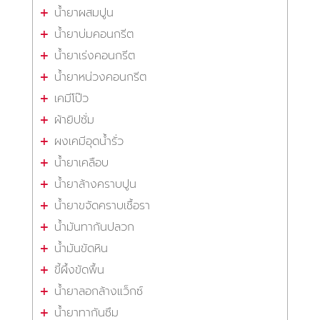
น้ำยาผสมปูน
น้ำยาบ่มคอนกรีต
น้ำยาเร่งคอนกรีต
น้ำยาหน่วงคอนกรีต
เคมีโป๊ว
ผ้ายิปซั่ม
ผงเคมีอุดน้ำรั่ว
น้ำยาเคลือบ
น้ำยาล้างคราบปูน
น้ำยาขจัดคราบเชื้อรา
น้ำมันทากันปลวก
น้ำมันขัดหิน
ขี้ผึ้งขัดพื้น
น้ำยาลอกล้างแว็กซ์
น้ำยาทากันซึม