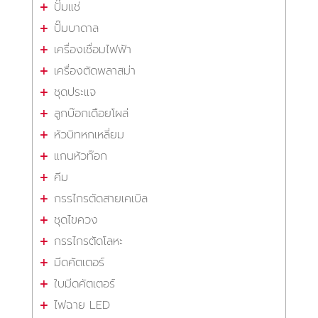
ปั๊มแช่
ปั๊มบาดาล
เครื่องเชื่อมไฟฟ้า
เครื่องตัดพลาสม่า
ชุดประแจ
ลูกบ๊อกเดือยโผล่
หัวบิทหกเหลี่ยม
แกนหัวท๊อก
คีม
กรรไกรตัดสายเคเบิล
ชุดไขควง
กรรไกรตัดโลหะ
มีดคัตเตอร์
ใบมีดคัตเตอร์
ไฟฉาย LED