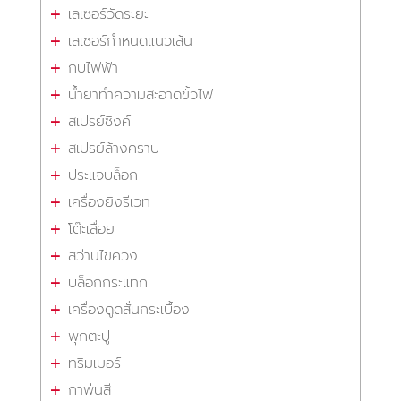
เลเซอร์วัดระยะ
เลเซอร์กำหนดแนวเส้น
กบไฟฟ้า
น้ำยาทำความสะอาดขั้วไฟ
สเปรย์ซิงค์
สเปรย์ล้างคราบ
ประแจบล็อก
เครื่องยิงรีเวท
โต๊ะเลื่อย
สว่านไขควง
บล็อกกระแทก
เครื่องดูดสั่นกระเบื้อง
พุกตะปู
ทริมเมอร์
กาพ่นสี