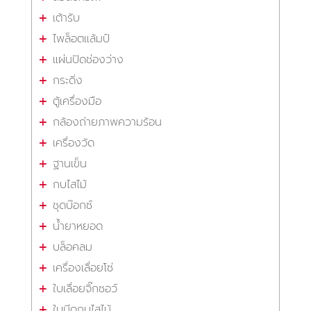
เต้ารับ
ไพล็อตแล้มป์
แผ่นปิดช่องว่าง
กระดิ่ง
ตู้เครื่องมือ
กล้องถ่ายภาพความร้อน
เครื่องวัด
ฐานเข็น
กบไสไม้
ชุดบ๊อกซ์
น้ำยาหยอด
บล็อคลม
เครื่องเลื่อยโซ่
ใบเลื่อยจิ๊กซอว์
ใบมีดกบไสไม้