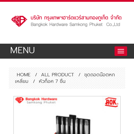
MENU
Toggle
naviga
HOME
/
ALL PRODUCT
/
ชุดถอดน๊อตหก
เหลี่ยม
/
หัวท็อค 7 ชิ้น