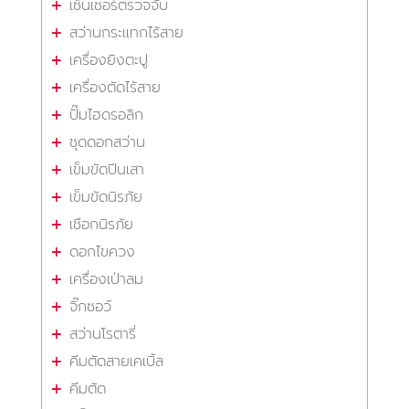
เซ็นเซอร์ตรวจจับ
สว่านกระแทกไร้สาย
เครื่องยิงตะปู
เครื่องตัดไร้สาย
ปั๊มไฮดรอลิก
ชุดดอกสว่าน
เข็มขัดปีนเสา
เข็มขัดนิรภัย
เชือกนิรภัย
ดอกไขควง
เครื่องเป่าลม
จิ๊กซอว์
สว่านโรตารี่
คีมตัดสายเคเบิ้ล
คีมตัด