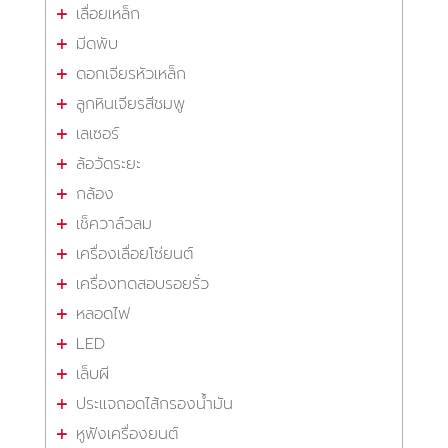
เลื่อยเหล็ก
มีดพับ
ดอกเจียรหัวเหล็ก
ลูกหินเจียรสีชมพู
เลเซอร์
ล้อวัดระยะ
กล้อง
เช็ควาล์วลม
เครื่องเลื่อยโซ่ยนต์
เครื่องทดสอบรอยรั่ว
หลอดไฟ
LED
เล็บผี
ประแจถอดไส้กรองน้ำมัน
หูฟังเครื่องยนต์