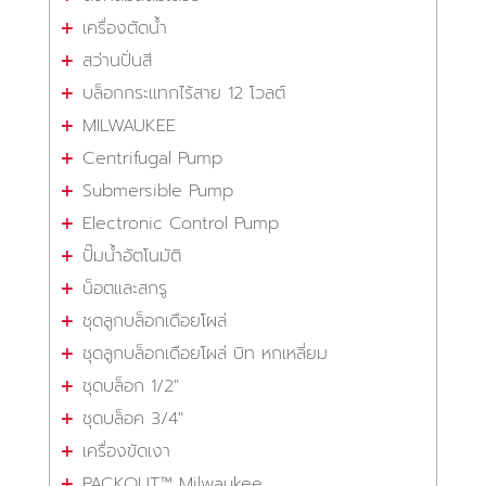
เครื่องตัดน้ำ
สว่านปั่นสี
บล็อกกระแทกไร้สาย 12 โวลต์
MILWAUKEE
Centrifugal Pump
Submersible Pump
Electronic Control Pump
ปั๊มน้ำอัตโนมัติ
น็อตและสกรู
ชุดลูกบล็อกเดือยโผล่
ชุดลูกบล็อกเดือยโผล่ บิท หกเหลี่ยม
ชุดบล็อก 1/2"
ชุดบล็อค 3/4"
เครื่องขัดเงา
PACKOUT™ Milwaukee