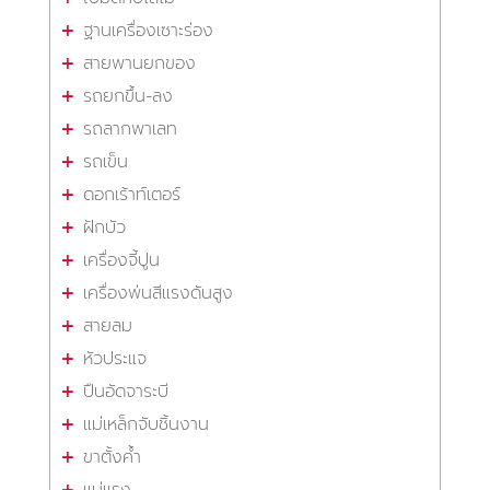
ฐานเครื่องเซาะร่อง
สายพานยกของ
รถยกขึ้น-ลง
รถลากพาเลท
รถเข็น
ดอกเร้าท์เตอร์
ฝักบัว
เครื่องจี้ปูน
เครื่องพ่นสีแรงดันสูง
สายลม
หัวประแจ
ปืนอัดจาระบี
แม่เหล็กจับชิ้นงาน
ขาตั้งค้ำ
แม่แรง