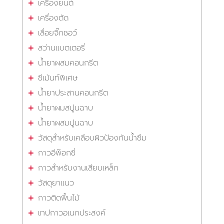
เครื่องยนต์
เครื่องตัด
เลื่อยจิ๊กซอว์
สว่านแบตเตอรี่
น้ำยาผสมคอนกรีต
ซีเม้นท์พิเศษ
น้ำยาประสานคอนกรีต
น้ำยาผมสปูนฉาบ
น้ำยาผสมปูนฉาบ
วัสดุสำหรับเคลือบผิวป้องกันน้ำซึม
กาวอีพ๊อกซี่
กาวสำหรับงานเสียบเหล็ก
วัสดุยาแนว
กาวติดพื้นไม้
เทปกาวอเนกประสงค์