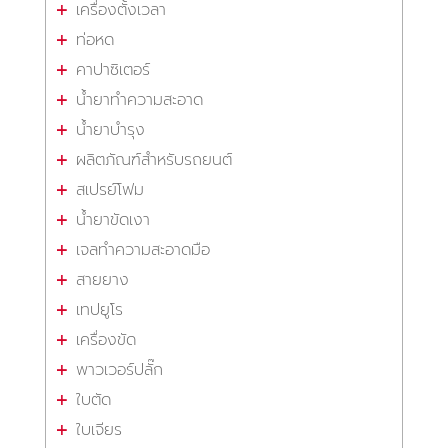
เครื่องตั้งเวลา
ท่อหด
คาปาซิเตอร์
น้ำยาทำความสะอาด
น้ำยาบำรุง
ผลิตภัณฑ์สำหรับรถยนต์
สเปรย์โฟม
น้ำยาขัดเงา
เจลทำความสะอาดมือ
สายยาง
เทปยูโร
เครื่องขัด
พาวเวอร์ปลั๊ก
ใบตัด
ใบเจียร