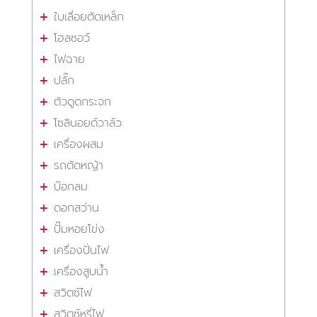
ใบเลื่อยตัดเหล็ก
โฮลซอว์
ไฟฉาย
ปลั๊ก
ตัวดูดกระจก
โซลินอยด์วาล์ว
เครื่องผสม
รถตัดหญ้า
บ๊อกลม
ดอกสว่าน
ปั๊มหอยโข่ง
เครื่องปั่นไฟ
เครื่องสูบน้ำ
สวิตซ์ไฟ
สวิตซ์หรี่ไฟ