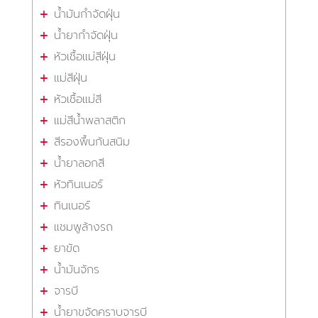
น้ำมันกำจัดฝุ่น
น้ำยากำจัดฝุ่น
หัวเชื้อแม่สีฝุ่น
แม่สีฝุ่น
หัวเชื้อแม่สี
แม่สีน้ำพลาสติก
สีรองพื้นกันสนิม
น้ำยาลอกสี
หัวทินเนอร์
ทินเนอร์
แชมพูล้างรถ
ยาขัด
น้ำมันจักร
จารบี
น้ำยาขจัดคราบจารบี