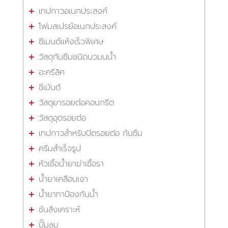
เทปกาวอเนกประสงค์
โฟมสเปรย์อเนกประสงค์
ซีเมนต์แห้งเร็วพิเศษ
วัสดุกันซึมชนิดบวมนน้ำ
อะครีลิค
ซีเม้นต์
วัสดุยารอยต่อคอนกรีต
วัสดุอุดรอยต่อ
เทปกาวสำหรับปิดรอยต่อ กันซึม
ครีมสำเร็จรูป
หัวเชื้อน้ำยาฆ่าเชื้อรา
น้ำยาเคลือบเงา
น้ำยาทาป้องกันน้ำ
ชันสังเคราะห์
ปั๊มลม