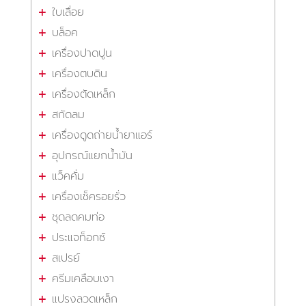
ใบเลื่อย
บล็อค
เครื่องปาดปูน
เครื่องตบดิน
เครื่องตัดเหล็ก
สกัดลม
เครื่องดูดถ่ายน้ำยาแอร์
อุปกรณ์แยกน้ำมัน
แว็คคั่ม
เครื่องเช็ครอยรั่ว
ชุดลดคมท่อ
ประแจท็อกซ์
สเปรย์
ครีมเคลือบเงา
แปรงลวดเหล็ก