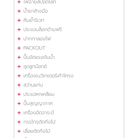
ไฟฉายสปอตไลท์
น้ำยาล้างมือ
คีมย้ำริเวท
ประแจบล็อกด้ามฟรี
ปากกาลองไฟ
PACKOUT
ปั๊มอัดแรงดันน้ำ
ชุดลูกบ๊อกซ์
เครื่องเนวิเกเตอร์เค้าโครง
สว่านแท่น
ประแจหกเหลี่ยม
ปั๊มสุญญากาศ
เครื่องอัดจาระบี
กรรไกรตัดกิ่งไม้
เลื่อยตัดกิ่งไม้