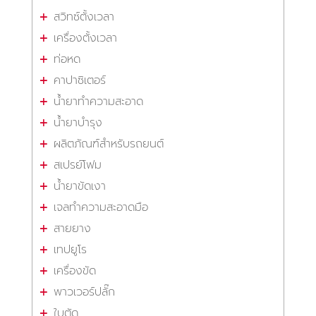
สวิทซ์ตั้งเวลา
เครื่องตั้งเวลา
ท่อหด
คาปาซิเตอร์
น้ำยาทำความสะอาด
น้ำยาบำรุง
ผลิตภัณฑ์สำหรับรถยนต์
สเปรย์โฟม
น้ำยาขัดเงา
เจลทำความสะอาดมือ
สายยาง
เทปยูโร
เครื่องขัด
พาวเวอร์ปลั๊ก
ใบตัด