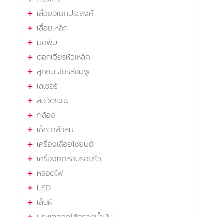
เลื่อยอเนกประสงค์
เลื่อยเหล็ก
มีดพับ
ดอกเจียรหัวเหล็ก
ลูกหินเจียรสีชมพู
เลเซอร์
ล้อวัดระยะ
กล้อง
เช็ควาล์วลม
เครื่องเลื่อยโซ่ยนต์
เครื่องทดสอบรอยรั่ว
หลอดไฟ
LED
เล็บผี
ประแจถอดไส้กรองน้ำมัน