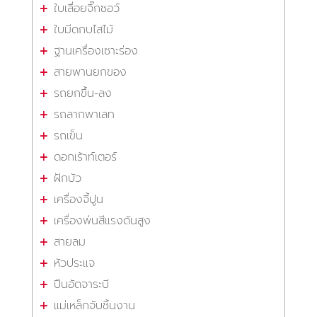
ใบเลื่อยจิ๊กซอว์
ใบมีดกบไสไม้
ฐานเครื่องเซาะร่อง
สายพานยกของ
รถยกขึ้น-ลง
รถลากพาเลท
รถเข็น
ดอกเร้าท์เตอร์
ฝักบัว
เครื่องจี้ปูน
เครื่องพ่นสีแรงดันสูง
สายลม
หัวประแจ
ปืนอัดจาระบี
แม่เหล็กจับชิ้นงาน