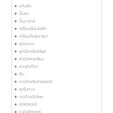
แท่นตัด
ปั๊มแช่
ปั๊มบาดาล
เครื่องเชื่อมไฟฟ้า
เครื่องตัดพลาสม่า
ชุดประแจ
ลูกบ๊อกเดือยโผล่
หัวบิทหกเหลี่ยม
แกนหัวท๊อก
คีม
กรรไกรตัดสายเคเบิล
ชุดไขควง
กรรไกรตัดโลหะ
มีดคัตเตอร์
ใบมีดคัตเตอร์