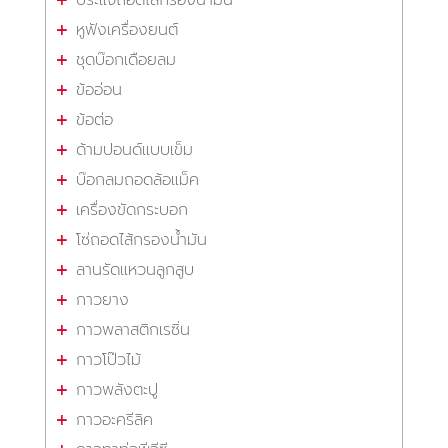
หูฟังเครื่องยนต์
ชุดบ๊อกเดือยลม
ข้ออ่อน
ข้อต่อ
ด้ามปอนด์แบบเข็ม
บ๊อกลมถอดล้อแม็ค
เครื่องขัดกระบอก
โซ่ถอดไส้กรองน้ำมัน
ลานรัดแหวนลูกสูบ
กาวยาง
กาวพลาสติกเรซิ่น
กาวโป๊วไม้
กาวพลังตะปู
กาวอะครีลิค