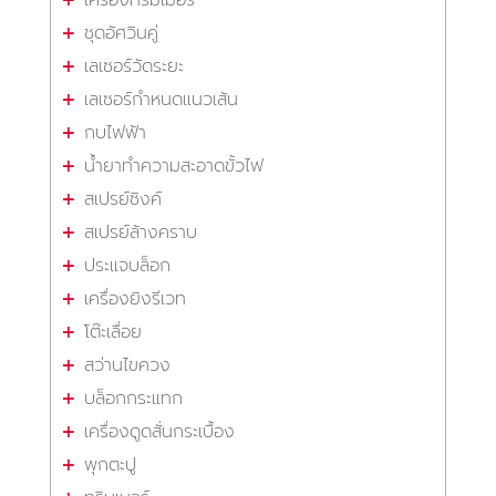
ชุดอัศวินคู่
เลเซอร์วัดระยะ
เลเซอร์กำหนดแนวเส้น
กบไฟฟ้า
น้ำยาทำความสะอาดขั้วไฟ
สเปรย์ซิงค์
สเปรย์ล้างคราบ
ประแจบล็อก
เครื่องยิงรีเวท
โต๊ะเลื่อย
สว่านไขควง
บล็อกกระแทก
เครื่องดูดสั่นกระเบื้อง
พุกตะปู