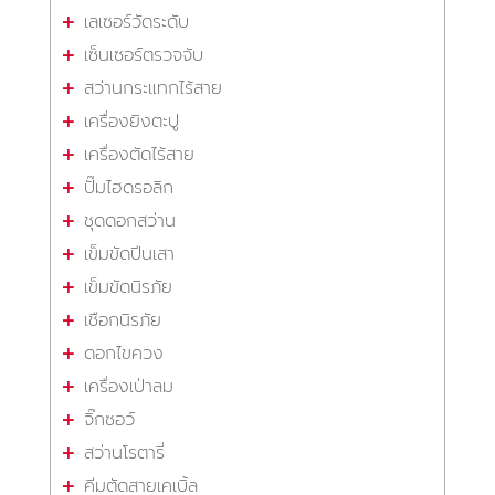
เลเซอร์วัดระดับ
เซ็นเซอร์ตรวจจับ
สว่านกระแทกไร้สาย
เครื่องยิงตะปู
เครื่องตัดไร้สาย
ปั๊มไฮดรอลิก
ชุดดอกสว่าน
เข็มขัดปีนเสา
เข็มขัดนิรภัย
เชือกนิรภัย
ดอกไขควง
เครื่องเป่าลม
จิ๊กซอว์
สว่านโรตารี่
คีมตัดสายเคเบิ้ล