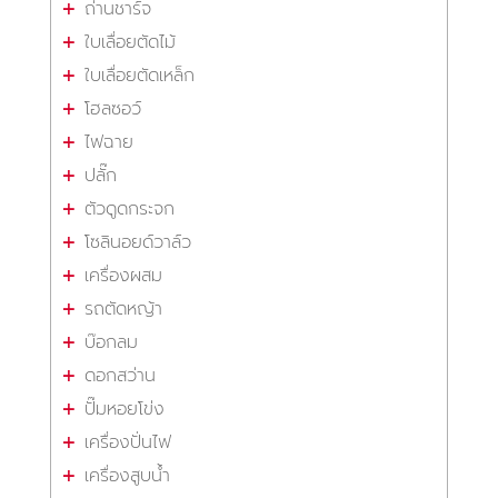
ถ่านชาร์จ
ใบเลื่อยตัดไม้
ใบเลื่อยตัดเหล็ก
โฮลซอว์
ไฟฉาย
ปลั๊ก
ตัวดูดกระจก
โซลินอยด์วาล์ว
เครื่องผสม
รถตัดหญ้า
บ๊อกลม
ดอกสว่าน
ปั๊มหอยโข่ง
เครื่องปั่นไฟ
เครื่องสูบน้ำ