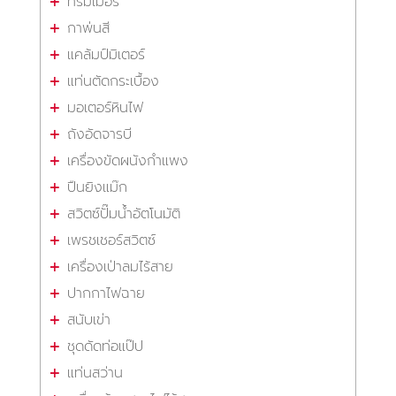
ทริมเมอร์
กาพ่นสี
แคล้มป์มิเตอร์
แท่นตัดกระเบื้อง
มอเตอร์หินไฟ
ถังอัดจารบี
เครื่องขัดผนังกำแพง
ปืนยิงแม๊ก
สวิตซ์ปั๊มน้ำอัตโนมัติ
เพรชเชอร์สวิตซ์
เครื่องเป่าลมไร้สาย
ปากกาไฟฉาย
สนับเข่า
ชุดดัดท่อแป๊ป
แท่นสว่าน