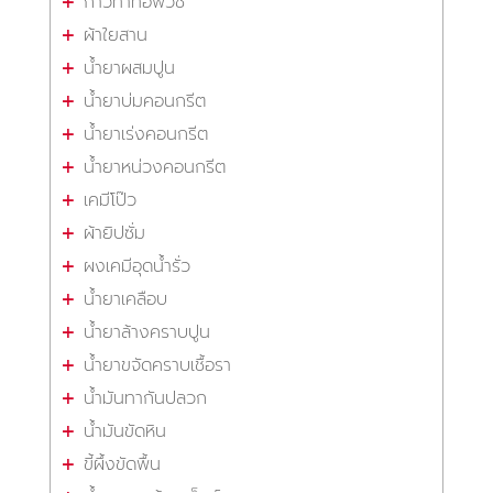
กาวทาท่อพีวีซี
ผ้าใยสาน
น้ำยาผสมปูน
น้ำยาบ่มคอนกรีต
น้ำยาเร่งคอนกรีต
น้ำยาหน่วงคอนกรีต
เคมีโป๊ว
ผ้ายิปซั่ม
ผงเคมีอุดน้ำรั่ว
น้ำยาเคลือบ
น้ำยาล้างคราบปูน
น้ำยาขจัดคราบเชื้อรา
น้ำมันทากันปลวก
น้ำมันขัดหิน
ขี้ผึ้งขัดพื้น