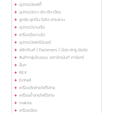
อุปกรณ์เซฟตี้
อุปกรณ์เจาะ-ขัด-ตัด-เจียร
ลูกล้อ-ลูกปืน-โอริง-สายพาน
อุปกรณ์งานเรือ
เครื่องมืองานไม้
อุปกรณ์เฟอร์นิเจอร์
สลักภัณฑ์ | Fasteners | น๊อต-สกรู-ข้อต่อ
สินค้ากลุ่มโรงแรม อพาร์ทเม้นท์ คาร์แคร์
อื่นๆ
REX
Einhell
เครื่องตัดสายไฟไร้สาย
เครื่องย้ำสายไฟไร้สาย
makita
เครื่องเจียร