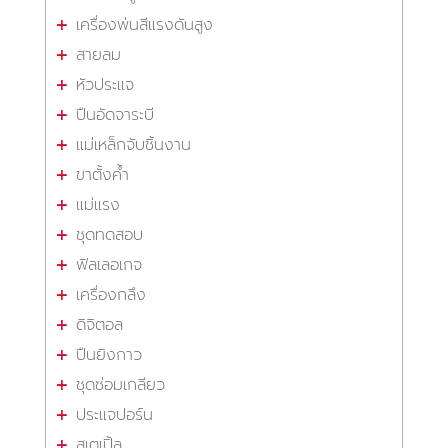
เครื่องพ่นสีแรงดันสูง
สายลม
หัวประแจ
ปืนอัดจาระบี
แม่เหล็กจับชิ้นงาน
ขาตั้งค้ำ
แม่แรง
ชุดทดสอบ
ฟิลเลอเกจ
เครื่องกลึง
ดิจิตอล
ปืนยิงกาว
ชุดซ่อมเกลียว
ประแจปอร์น
สเตเปิ้ล