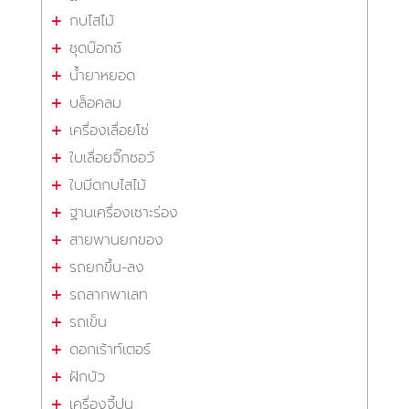
กบไสไม้
ชุดบ๊อกซ์
น้ำยาหยอด
บล็อคลม
เครื่องเลื่อยโซ่
ใบเลื่อยจิ๊กซอว์
ใบมีดกบไสไม้
ฐานเครื่องเซาะร่อง
สายพานยกของ
รถยกขึ้น-ลง
รถลากพาเลท
รถเข็น
ดอกเร้าท์เตอร์
ฝักบัว
เครื่องจี้ปูน