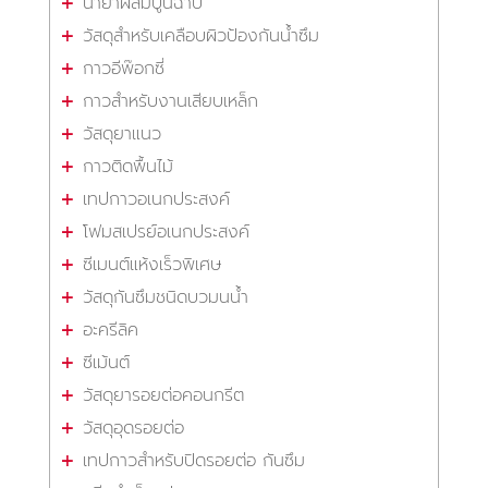
น้ำยาผสมปูนฉาบ
วัสดุสำหรับเคลือบผิวป้องกันน้ำซึม
กาวอีพ๊อกซี่
กาวสำหรับงานเสียบเหล็ก
วัสดุยาแนว
กาวติดพื้นไม้
เทปกาวอเนกประสงค์
โฟมสเปรย์อเนกประสงค์
ซีเมนต์แห้งเร็วพิเศษ
วัสดุกันซึมชนิดบวมนน้ำ
อะครีลิค
ซีเม้นต์
วัสดุยารอยต่อคอนกรีต
วัสดุอุดรอยต่อ
เทปกาวสำหรับปิดรอยต่อ กันซึม