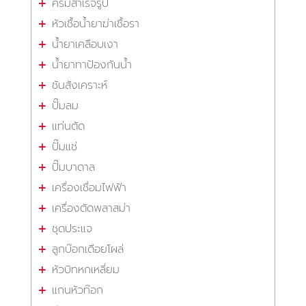
ครีมสำเร็จรูป
หัวเชื้อน้ำยาฆ่าเชื้อรา
น้ำยาเคลือบเงา
น้ำยาทาป้องกันน้ำ
ชันสังเคราะห์
ปั๊มลม
แท่นตัด
ปั๊มแช่
ปั๊มบาดาล
เครื่องเชื่อมไฟฟ้า
เครื่องตัดพลาสม่า
ชุดประแจ
ลูกบ๊อกเดือยโผล่
หัวบิทหกเหลี่ยม
แกนหัวท๊อก