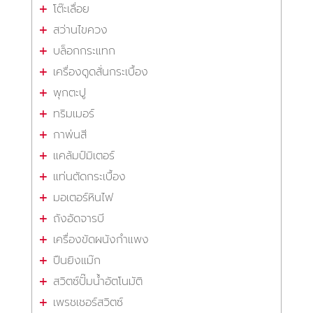
โต๊ะเลื่อย
สว่านไขควง
บล็อกกระแทก
เครื่องดูดสั่นกระเบื้อง
พุกตะปู
ทริมเมอร์
กาพ่นสี
แคล้มป์มิเตอร์
แท่นตัดกระเบื้อง
มอเตอร์หินไฟ
ถังอัดจารบี
เครื่องขัดผนังกำแพง
ปืนยิงแม๊ก
สวิตซ์ปั๊มน้ำอัตโนมัติ
เพรชเชอร์สวิตซ์