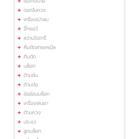
เชือกนิรภัย
ดอกไขควง
เครื่องเป่าลม
จิ๊กซอว์
สว่านโรตารี่
คีมตัดสายเคเบิ้ล
คีมตัด
บล็อก
ด้ามขัน
ด้ามต่อ
ข้ออ่อนบล็อก
เครื่องพ่นยา
ด้ามควง
ประแจ
ลูกบล็อก