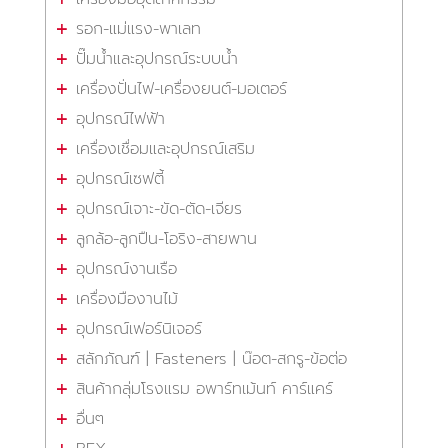
รอก-แม่แรง-พาเลท
ปั๊มน้ำและอุปกรณ์ระบบน้ำ
เครื่องปั่นไฟ-เครื่องยนต์-มอเตอร์
อุปกรณ์ไฟฟ้า
เครื่องเชื่อมและอุปกรณ์เสริม
อุปกรณ์เซฟตี้
อุปกรณ์เจาะ-ขัด-ตัด-เจียร
ลูกล้อ-ลูกปืน-โอริง-สายพาน
อุปกรณ์งานเรือ
เครื่องมืองานไม้
อุปกรณ์เฟอร์นิเจอร์
สลักภัณฑ์ | Fasteners | น๊อต-สกรู-ข้อต่อ
สินค้ากลุ่มโรงแรม อพาร์ทเม้นท์ คาร์แคร์
อื่นๆ