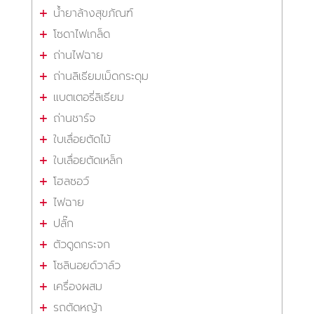
น้ำยาล้างสุขภัณฑ์
โซดาไฟเกล็ด
ถ่านไฟฉาย
ถ่านลิเธียมเม็ดกระดุม
แบตเตอรี่ลิเธียม
ถ่านชาร์จ
ใบเลื่อยตัดไม้
ใบเลื่อยตัดเหล็ก
โฮลซอว์
ไฟฉาย
ปลั๊ก
ตัวดูดกระจก
โซลินอยด์วาล์ว
เครื่องผสม
รถตัดหญ้า