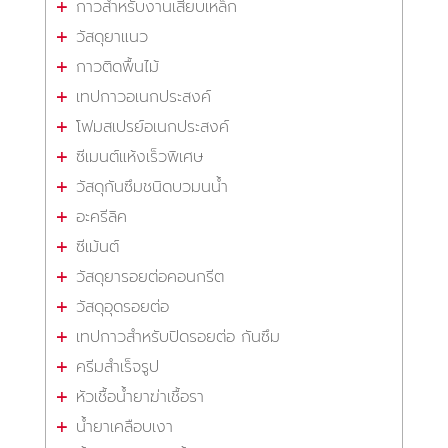
กาวสำหรับงานเสียบเหล็ก
วัสดุยาแนว
กาวติดพื้นไม้
เทปกาวอเนกประสงค์
โฟมสเปรย์อเนกประสงค์
ซีเมนต์แห้งเร็วพิเศษ
วัสดุกันซึมชนิดบวมนน้ำ
อะครีลิค
ซีเม้นต์
วัสดุยารอยต่อคอนกรีต
วัสดุอุดรอยต่อ
เทปกาวสำหรับปิดรอยต่อ กันซึม
ครีมสำเร็จรูป
หัวเชื้อน้ำยาฆ่าเชื้อรา
น้ำยาเคลือบเงา