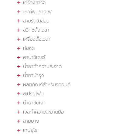
เครื่องชาร์จ
ไส้ไก่พันสายไฟ
สายรัดไนล่อน
สวิทซ์ตั้งเวลา
เครื่องตั้งเวลา
ท่อหด
คาปาซิเตอร์
น้ำยาทำความสะอาด
น้ำยาบำรุง
ผลิตภัณฑ์สำหรับรถยนต์
สเปรย์โฟม
น้ำยาขัดเงา
เจลทำความสะอาดมือ
สายยาง
เทปยูโร