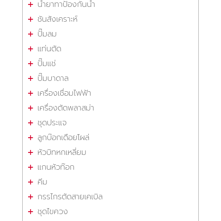
น้ำยาทาป้องกันน้ำ
ชันสังเคราะห์
ปั๊มลม
แท่นตัด
ปั๊มแช่
ปั๊มบาดาล
เครื่องเชื่อมไฟฟ้า
เครื่องตัดพลาสม่า
ชุดประแจ
ลูกบ๊อกเดือยโผล่
หัวบิทหกเหลี่ยม
แกนหัวท๊อก
คีม
กรรไกรตัดสายเคเบิล
ชุดไขควง