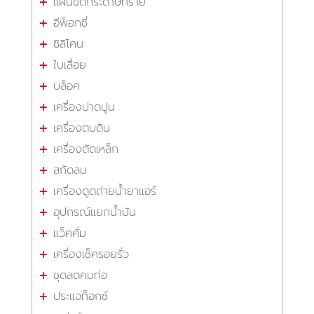
แผ่นขัดกระดาษทราย
อีพ็อกซี่
ซิลิโคน
ใบเลื่อย
บล็อค
เครื่องปาดปูน
เครื่องตบดิน
เครื่องตัดเหล็ก
สกัดลม
เครื่องดูดถ่ายน้ำยาแอร์
อุปกรณ์แยกน้ำมัน
แว็คคั่ม
เครื่องเช็ครอยรั่ว
ชุดลดคมท่อ
ประแจท็อกซ์