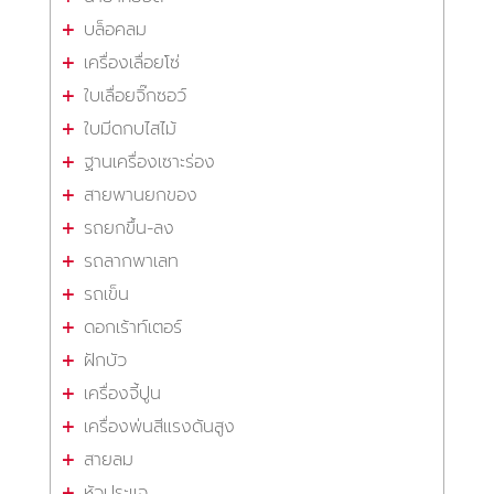
บล็อคลม
เครื่องเลื่อยโซ่
ใบเลื่อยจิ๊กซอว์
ใบมีดกบไสไม้
ฐานเครื่องเซาะร่อง
สายพานยกของ
รถยกขึ้น-ลง
รถลากพาเลท
รถเข็น
ดอกเร้าท์เตอร์
ฝักบัว
เครื่องจี้ปูน
เครื่องพ่นสีแรงดันสูง
สายลม
หัวประแจ