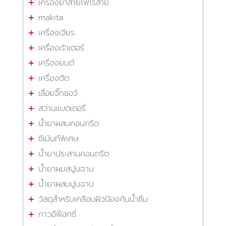
เครื่องย้ำสายไฟไร้สาย
makita
เครื่องเจียร
เครื่องเร้าเตอร์
เครื่องยนต์
เครื่องตัด
เลื่อยจิ๊กซอว์
สว่านแบตเตอรี่
น้ำยาผสมคอนกรีต
ซีเม้นท์พิเศษ
น้ำยาประสานคอนกรีต
น้ำยาผมสปูนฉาบ
น้ำยาผสมปูนฉาบ
วัสดุสำหรับเคลือบผิวป้องกันน้ำซึม
กาวอีพ๊อกซี่