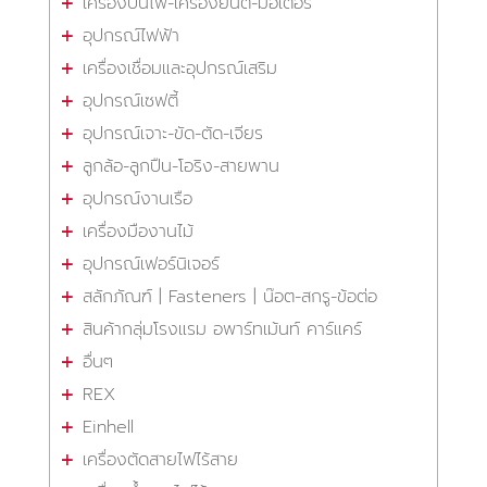
เครื่องปั่นไฟ-เครื่องยนต์-มอเตอร์
อุปกรณ์ไฟฟ้า
เครื่องเชื่อมและอุปกรณ์เสริม
อุปกรณ์เซฟตี้
อุปกรณ์เจาะ-ขัด-ตัด-เจียร
ลูกล้อ-ลูกปืน-โอริง-สายพาน
อุปกรณ์งานเรือ
เครื่องมืองานไม้
อุปกรณ์เฟอร์นิเจอร์
สลักภัณฑ์ | Fasteners | น๊อต-สกรู-ข้อต่อ
สินค้ากลุ่มโรงแรม อพาร์ทเม้นท์ คาร์แคร์
อื่นๆ
REX
Einhell
เครื่องตัดสายไฟไร้สาย