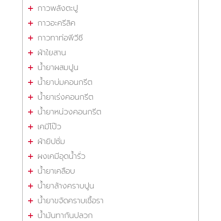
กาวพลังตะปู
กาวอะครีลิค
กาวทาท่อพีวีซี
ผ้าใยสาน
น้ำยาผสมปูน
น้ำยาบ่มคอนกรีต
น้ำยาเร่งคอนกรีต
น้ำยาหน่วงคอนกรีต
เคมีโป๊ว
ผ้ายิปซั่ม
ผงเคมีอุดน้ำรั่ว
น้ำยาเคลือบ
น้ำยาล้างคราบปูน
น้ำยาขจัดคราบเชื้อรา
น้ำมันทากันปลวก