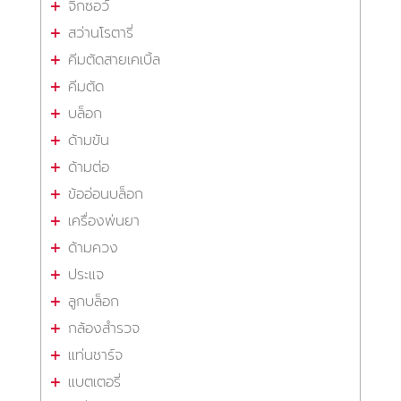
จิ๊กซอว์
สว่านโรตารี่
คีมตัดสายเคเบิ้ล
คีมตัด
บล็อก
ด้ามขัน
ด้ามต่อ
ข้ออ่อนบล็อก
เครื่องพ่นยา
ด้ามควง
ประแจ
ลูกบล็อก
กล้องสำรวจ
แท่นชาร์จ
แบตเตอรี่