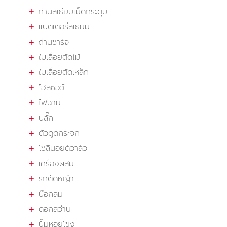
ถ่านลิเธียมเม็ดกระดุม
แบตเตอรี่ลิเธียม
ถ่านชาร์จ
ใบเลื่อยตัดไม้
ใบเลื่อยตัดเหล็ก
โฮลซอว์
ไฟฉาย
ปลั๊ก
ตัวดูดกระจก
โซลินอยด์วาล์ว
เครื่องผสม
รถตัดหญ้า
บ๊อกลม
ดอกสว่าน
ปั๊มหอยโข่ง