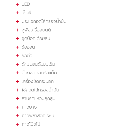
LED
เล็บผี
ประแจถอดไส้กรองน้ำมัน
หูฟังเครื่องยนต์
ชุดบ๊อกเดือยลม
ข้ออ่อน
ข้อต่อ
ด้ามปอนด์แบบเข็ม
บ๊อกลมถอดล้อแม็ค
เครื่องขัดกระบอก
โซ่ถอดไส้กรองน้ำมัน
ลานรัดแหวนลูกสูบ
กาวยาง
กาวพลาสติกเรซิ่น
กาวโป๊วไม้