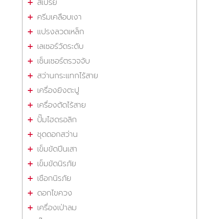
สเปรย์
ครีมเคลือบเงา
แปรงลวดเหล็ก
เลเซอร์วัดระดับ
เซ็นเซอร์ตรวจจับ
สว่านกระแทกไร้สาย
เครื่องยิงตะปู
เครื่องตัดไร้สาย
ปั๊มไฮดรอลิก
ชุดดอกสว่าน
เข็มขัดปีนเสา
เข็มขัดนิรภัย
เชือกนิรภัย
ดอกไขควง
เครื่องเป่าลม