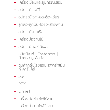
เครื่องเชื่อมและอุปกรณ์เสริม
อุปกรณ์เซฟตี้
อุปกรณ์เจาะ-ขัด-ตัด-เจียร
ลูกล้อ-ลูกปืน-โอริง-สายพาน
อุปกรณ์งานเรือ
เครื่องมืองานไม้
อุปกรณ์เฟอร์นิเจอร์
สลักภัณฑ์ | Fasteners |
น๊อต-สกรู-ข้อต่อ
สินค้ากลุ่มโรงแรม อพาร์ทเม้น
ท์ คาร์แคร์
อื่นๆ
REX
Einhell
เครื่องตัดสายไฟไร้สาย
เครื่องย้ำสายไฟไร้สาย