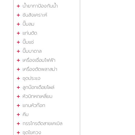
น้ำยาทาป้องกันน้ำ
ชันสังเคราะห์
ปั๊มลม
แท่นตัด
ปั๊มแช่
ปั๊มบาดาล
เครื่องเชื่อมไฟฟ้า
เครื่องตัดพลาสม่า
ชุดประแจ
ลูกบ๊อกเดือยโผล่
หัวบิทหกเหลี่ยม
แกนหัวท๊อก
คีม
กรรไกรตัดสายเคเบิล
ชุดไขควง