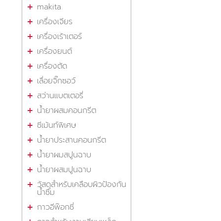
makita
เครื่องเจียร
เครื่องเร้าเตอร์
เครื่องยนต์
เครื่องตัด
เลื่อยจิ๊กซอว์
สว่านแบตเตอรี่
น้ำยาผสมคอนกรีต
ซีเม้นท์พิเศษ
น้ำยาประสานคอนกรีต
น้ำยาผมสปูนฉาบ
น้ำยาผสมปูนฉาบ
วัสดุสำหรับเคลือบผิวป้องกัน
น้ำซึม
กาวอีพ๊อกซี่