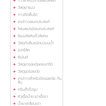
กาวสำหรับงานเสียบเหล็ก
วัสดุยาแนว
กาวติดพื้นไม้
เทปกาวอเนกประสงค์
โฟมสเปรย์อเนกประสงค์
ซีเมนต์แห้งเร็วพิเศษ
วัสดุกันซึมชนิดบวมนน้ำ
อะครีลิค
ซีเม้นต์
วัสดุยารอยต่อคอนกรีต
วัสดุอุดรอยต่อ
เทปกาวสำหรับปิดรอยต่อ กัน
ซึม
ครีมสำเร็จรูป
หัวเชื้อน้ำยาฆ่าเชื้อรา
น้ำยาเคลือบเงา