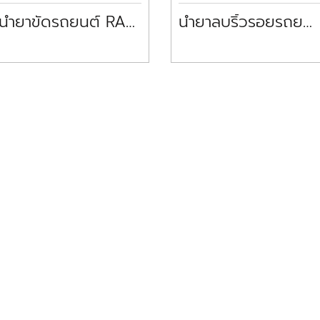
น้ำยาขัดรถยนต์ RAPID FOAM DETAILER NU FINISH
น้ำยาลบริ้วรอยรถยนต์ SCRATCH DOCTOR EASILY NU FINISH