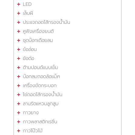
LED
เล็บผี
ประแจถอดไส้กรองน้ำมัน
หูฟังเครื่องยนต์
ชุดบ๊อกเดือยลม
ข้ออ่อน
ข้อต่อ
ด้ามปอนด์แบบเข็ม
บ๊อกลมถอดล้อแม็ค
เครื่องขัดกระบอก
โซ่ถอดไส้กรองน้ำมัน
ลานรัดแหวนลูกสูบ
กาวยาง
กาวพลาสติกเรซิ่น
กาวโป๊วไม้