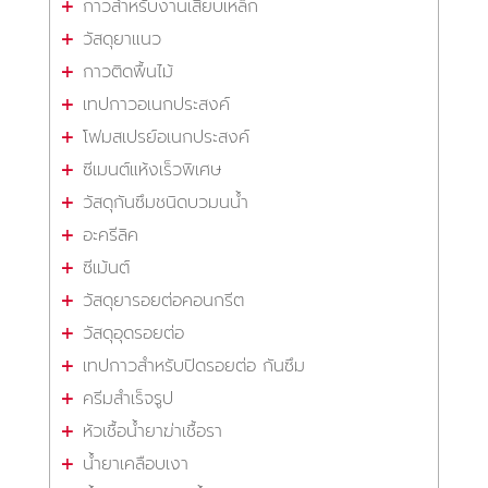
กาวสำหรับงานเสียบเหล็ก
วัสดุยาแนว
กาวติดพื้นไม้
เทปกาวอเนกประสงค์
โฟมสเปรย์อเนกประสงค์
ซีเมนต์แห้งเร็วพิเศษ
วัสดุกันซึมชนิดบวมนน้ำ
อะครีลิค
ซีเม้นต์
วัสดุยารอยต่อคอนกรีต
วัสดุอุดรอยต่อ
เทปกาวสำหรับปิดรอยต่อ กันซึม
ครีมสำเร็จรูป
หัวเชื้อน้ำยาฆ่าเชื้อรา
น้ำยาเคลือบเงา