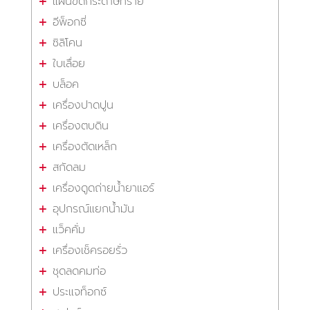
แผ่นขัดกระดาษทราย
อีพ็อกซี่
ซิลิโคน
ใบเลื่อย
บล็อค
เครื่องปาดปูน
เครื่องตบดิน
เครื่องตัดเหล็ก
สกัดลม
เครื่องดูดถ่ายน้ำยาแอร์
อุปกรณ์แยกน้ำมัน
แว็คคั่ม
เครื่องเช็ครอยรั่ว
ชุดลดคมท่อ
ประแจท็อกซ์