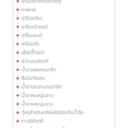
เครื่องย้ำสายไฟไร้สาย
makita
เครื่องเจียร
เครื่องเร้าเตอร์
เครื่องยนต์
เครื่องตัด
เลื่อยจิ๊กซอว์
สว่านแบตเตอรี่
น้ำยาผสมคอนกรีต
ซีเม้นท์พิเศษ
น้ำยาประสานคอนกรีต
น้ำยาผมสปูนฉาบ
น้ำยาผสมปูนฉาบ
วัสดุสำหรับเคลือบผิวป้องกันน้ำซึม
กาวอีพ๊อกซี่