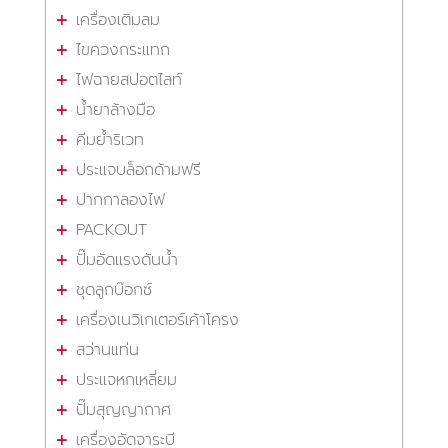
เครื่องเติมลม
ไขควงกระแทก
ไฟฉายสปอตไลท์
น้ำยาล้างมือ
คีมย้ำริเวท
ประแจบล็อกด้ามฟรี
ปากกาลองไฟ
PACKOUT
ปั๊มอัดแรงดันน้ำ
ชุดลูกบ๊อกซ์
เครื่องเนวิเกเตอร์เค้าโครง
สว่านแท่น
ประแจหกเหลี่ยม
ปั๊มสุญญากาศ
เครื่องอัดจาระบี