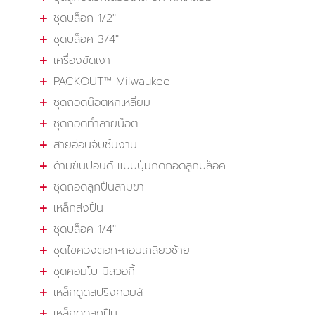
ชุดบล็อก 1/2"
ชุดบล็อค 3/4"
เครื่องขัดเงา
PACKOUT™ Milwaukee
ชุดถอดน๊อตหกเหลี่ยม
ชุดถอดทำลายน๊อต
สายอ่อนจับชิ้นงาน
ด้ามขันปอนด์ แบบปุ่มกดถอดลูกบล็อค
ชุดถอดลูกปืนสามขา
เหล็กส่งปิ้น
ชุดบล็อค 1/4"
ชุดไขควงตอก+ถอนเกลียวซ้าย
ชุดคอมโบ มิลวอกี้
เหล็กดูดสปริงคอยส์
เหล็กดูดลูกปืน