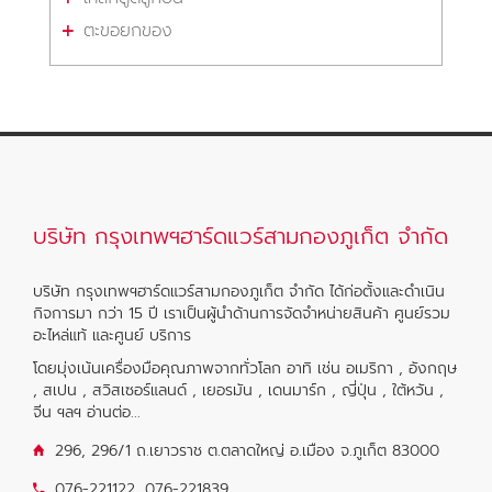
ตะขอยกของ
บริษัท กรุงเทพฯฮาร์ดแวร์สามกองภูเก็ต จำกัด
บริษัท กรุงเทพฯฮาร์ดแวร์สามกองภูเก็ต จำกัด ได้ก่อตั้งและดำเนิน
กิจการมา กว่า 15 ปี เราเป็นผู้นำด้านการจัดจำหน่ายสินค้า ศูนย์รวม
อะไหล่แท้ และศูนย์ บริการ
โดยมุ่งเน้นเครื่องมือคุณภาพจากทั่วโลก อาทิ เช่น อเมริกา , อังกฤษ
, สเปน , สวิสเซอร์แลนด์ , เยอรมัน , เดนมาร์ก , ญี่ปุ่น , ใต้หวัน ,
จีน ฯลฯ
อ่านต่อ...
296, 296/1 ถ.เยาวราช ต.ตลาดใหญ่ อ.เมือง จ.ภูเก็ต 83000
076-221122
,
076-221839