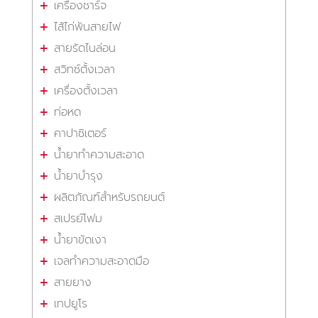
เครื่องชาร์จ
ไส้ไก่พันสายไฟ
สายรัดไนล่อน
สวิทซ์ตั้งเวลา
เครื่องตั้งเวลา
ท่อหด
คาปาซิเตอร์
น้ำยาทำความสะอาด
น้ำยาบำรุง
ผลิตภัณฑ์สำหรับรถยนต์
สเปรย์โฟม
น้ำยาขัดเงา
เจลทำความสะอาดมือ
สายยาง
เทปยูโร