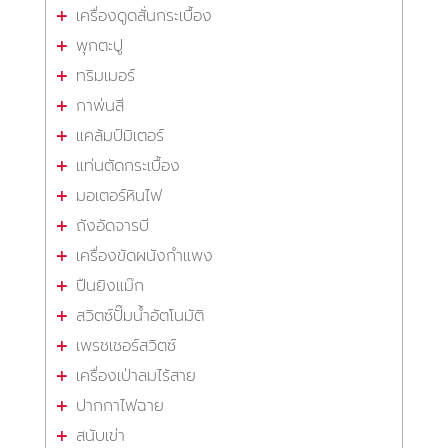
เครื่องดูดสั่นกระเบื้อง
พุกตะปู
ทริมเมอร์
กาพ่นสี
แคล้มป์มิเตอร์
แท่นตัดกระเบื้อง
มอเตอร์หินไฟ
ถังอัดจารบี
เครื่องขัดผนังกำแพง
ปืนยิงแม๊ก
สวิตซ์ปั๊มน้ำอัตโนมัติ
เพรชเชอร์สวิตซ์
เครื่องเป่าลมไร้สาย
ปากกาไฟฉาย
สนับเข่า