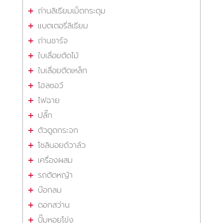
ถ่านลิเธียมเม็ดกระดุม
แบตเตอรี่ลิเธียม
ถ่านชาร์จ
ใบเลื่อยตัดไม้
ใบเลื่อยตัดเหล็ก
โฮลซอว์
ไฟฉาย
ปลั๊ก
ตัวดูดกระจก
โซลินอยด์วาล์ว
เครื่องผสม
รถตัดหญ้า
บ๊อกลม
ดอกสว่าน
ปั๊มหอยโข่ง