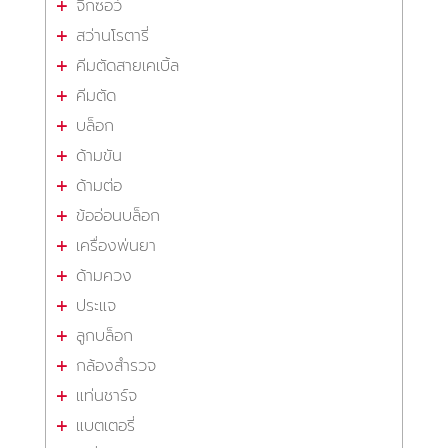
จิ๊กซอว์
สว่านโรตารี่
คีมตัดสายเคเบิ้ล
คีมตัด
บล็อก
ด้ามขัน
ด้ามต่อ
ข้ออ่อนบล็อก
เครื่องพ่นยา
ด้ามควง
ประแจ
ลูกบล็อก
กล้องสำรวจ
แท่นชาร์จ
แบตเตอรี่