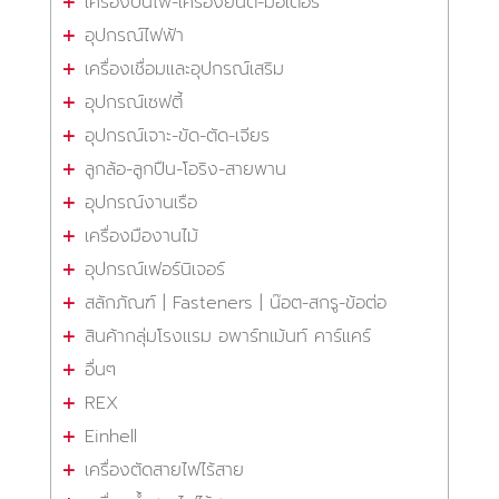
เครื่องปั่นไฟ-เครื่องยนต์-มอเตอร์
อุปกรณ์ไฟฟ้า
เครื่องเชื่อมและอุปกรณ์เสริม
อุปกรณ์เซฟตี้
อุปกรณ์เจาะ-ขัด-ตัด-เจียร
ลูกล้อ-ลูกปืน-โอริง-สายพาน
อุปกรณ์งานเรือ
เครื่องมืองานไม้
อุปกรณ์เฟอร์นิเจอร์
สลักภัณฑ์ | Fasteners | น๊อต-สกรู-ข้อต่อ
สินค้ากลุ่มโรงแรม อพาร์ทเม้นท์ คาร์แคร์
อื่นๆ
REX
Einhell
เครื่องตัดสายไฟไร้สาย