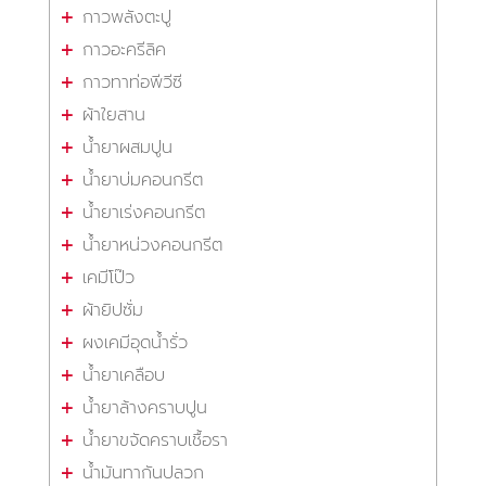
กาวพลังตะปู
กาวอะครีลิค
กาวทาท่อพีวีซี
ผ้าใยสาน
น้ำยาผสมปูน
น้ำยาบ่มคอนกรีต
น้ำยาเร่งคอนกรีต
น้ำยาหน่วงคอนกรีต
เคมีโป๊ว
ผ้ายิปซั่ม
ผงเคมีอุดน้ำรั่ว
น้ำยาเคลือบ
น้ำยาล้างคราบปูน
น้ำยาขจัดคราบเชื้อรา
น้ำมันทากันปลวก