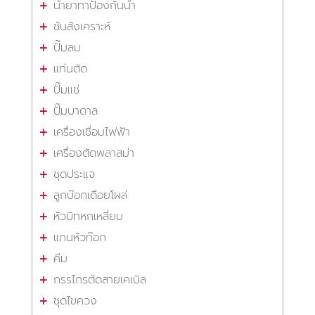
น้ำยาทาป้องกันน้ำ
ชันสังเคราะห์
ปั๊มลม
แท่นตัด
ปั๊มแช่
ปั๊มบาดาล
เครื่องเชื่อมไฟฟ้า
เครื่องตัดพลาสม่า
ชุดประแจ
ลูกบ๊อกเดือยโผล่
หัวบิทหกเหลี่ยม
แกนหัวท๊อก
คีม
กรรไกรตัดสายเคเบิล
ชุดไขควง