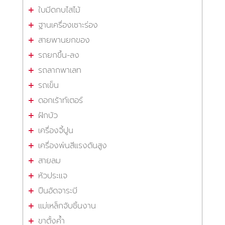
ใบมีดกบไสไม้
ฐานเครื่องเซาะร่อง
สายพานยกของ
รถยกขึ้น-ลง
รถลากพาเลท
รถเข็น
ดอกเร้าท์เตอร์
ฝักบัว
เครื่องจี้ปูน
เครื่องพ่นสีแรงดันสูง
สายลม
หัวประแจ
ปืนอัดจาระบี
แม่เหล็กจับชิ้นงาน
ขาตั้งค้ำ