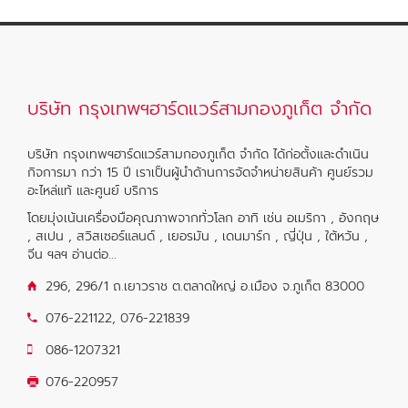
บริษัท กรุงเทพฯฮาร์ดแวร์สามกองภูเก็ต จำกัด
บริษัท กรุงเทพฯฮาร์ดแวร์สามกองภูเก็ต จำกัด ได้ก่อตั้งและดำเนิน
กิจการมา กว่า 15 ปี เราเป็นผู้นำด้านการจัดจำหน่ายสินค้า ศูนย์รวม
อะไหล่แท้ และศูนย์ บริการ
โดยมุ่งเน้นเครื่องมือคุณภาพจากทั่วโลก อาทิ เช่น อเมริกา , อังกฤษ
, สเปน , สวิสเซอร์แลนด์ , เยอรมัน , เดนมาร์ก , ญี่ปุ่น , ใต้หวัน ,
จีน ฯลฯ
อ่านต่อ...
296, 296/1 ถ.เยาวราช ต.ตลาดใหญ่ อ.เมือง จ.ภูเก็ต 83000
076-221122
,
076-221839
086-1207321
076-220957