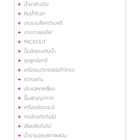
น้ำยาล้างมือ
คีมย้ำริเวท
ประแจบล็อกด้ามฟรี
ปากกาลองไฟ
PACKOUT
ปั๊มอัดแรงดันน้ำ
ชุดลูกบ๊อกซ์
เครื่องเนวิเกเตอร์เค้าโครง
สว่านแท่น
ประแจหกเหลี่ยม
ปั๊มสุญญากาศ
เครื่องอัดจาระบี
กรรไกรตัดกิ่งไม้
เลื่อยตัดกิ่งไม้
น้ำยาแปลงสภาพสนิม