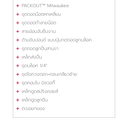
PACKOUT™ Milwaukee
ชุดถอดน๊อตหกเหลี่ยม
ชุดถอดทำลายน๊อต
สายอ่อนจับชิ้นงาน
ด้ามขันปอนด์ แบบปุ่มกดถอดลูกบล็อค
ชุดถอดลูกปืนสามขา
เหล็กส่งปิ้น
ชุดบล็อค 1/4"
ชุดไขควงตอก+ถอนเกลียวซ้าย
ชุดคอมโบ มิลวอกี้
เหล็กดูดสปริงคอยส์
เหล็กดูดลูกปืน
ตะขอยกของ