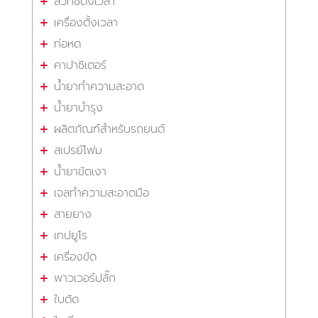
สวิทซ์ตั้งเวลา
เครื่องตั้งเวลา
ท่อหด
คาปาซิเตอร์
น้ำยาทำความสะอาด
น้ำยาบำรุง
ผลิตภัณฑ์สำหรับรถยนต์
สเปรย์โฟม
น้ำยาขัดเงา
เจลทำความสะอาดมือ
สายยาง
เทปยูโร
เครื่องขัด
พาวเวอร์ปลั๊ก
ใบตัด