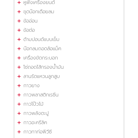
หูฟังเครื่องยนต์
ชุดบ๊อกเดือยลม
ข้ออ่อน
ข้อต่อ
ด้ามปอนด์แบบเข็ม
บ๊อกลมถอดล้อแม็ค
เครื่องขัดกระบอก
โซ่ถอดไส้กรองน้ำมัน
ลานรัดแหวนลูกสูบ
กาวยาง
กาวพลาสติกเรซิ่น
กาวโป๊วไม้
กาวพลังตะปู
กาวอะครีลิค
กาวทาท่อพีวีซี