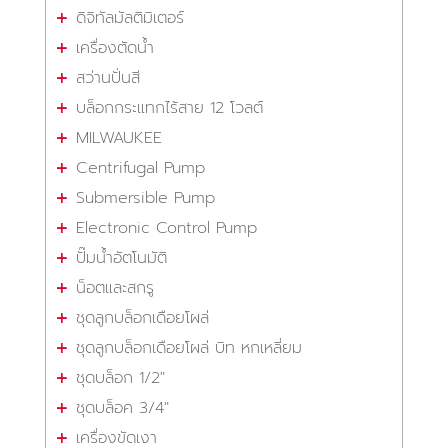
ดิจิทัลมัลติมิเตอร์
เครื่องตัดน้ำ
สว่านปั่นสี
บล็อกกระแทกไร้สาย 12 โวลต์
MILWAUKEE
Centrifugal Pump
Submersible Pump
Electronic Control Pump
ปั๊มน้ำอัตโนมัติ
น็อตและสกรู
ชุดลูกบล็อกเดือยโผล่
ชุดลูกบล็อกเดือยโผล่ บิท หกเหลี่ยม
ชุดบล็อก 1/2"
ชุดบล็อค 3/4"
เครื่องขัดเงา