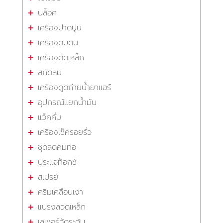
บล็อค
เครื่องปาดปูน
เครื่องตบดิน
เครื่องตัดเหล็ก
สกัดลม
เครื่องดูดถ่ายน้ำยาแอร์
อุปกรณ์แยกน้ำมัน
แว็คคั่ม
เครื่องเช็ครอยรั่ว
ชุดลดคมท่อ
ประแจท็อกซ์
สเปรย์
ครีมเคลือบเงา
แปรงลวดเหล็ก
เลเซอร์วัดระดับ