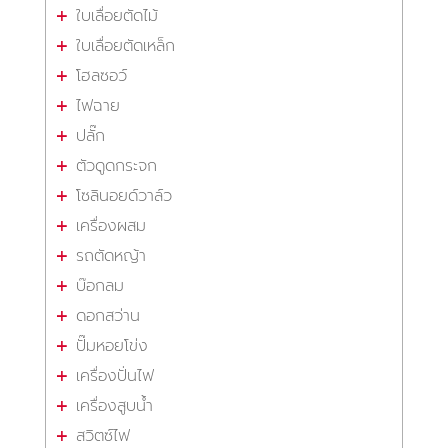
ใบเลื่อยตัดไม้
ใบเลื่อยตัดเหล็ก
โฮลซอว์
ไฟฉาย
ปลั๊ก
ตัวดูดกระจก
โซลินอยด์วาล์ว
เครื่องผสม
รถตัดหญ้า
บ๊อกลม
ดอกสว่าน
ปั๊มหอยโข่ง
เครื่องปั่นไฟ
เครื่องสูบน้ำ
สวิตซ์ไฟ