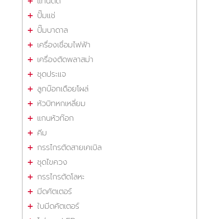
แท่นตัด
ปั๊มแช่
ปั๊มบาดาล
เครื่องเชื่อมไฟฟ้า
เครื่องตัดพลาสม่า
ชุดประแจ
ลูกบ๊อกเดือยโผล่
หัวบิทหกเหลี่ยม
แกนหัวท๊อก
คีม
กรรไกรตัดสายเคเบิล
ชุดไขควง
กรรไกรตัดโลหะ
มีดคัตเตอร์
ใบมีดคัตเตอร์