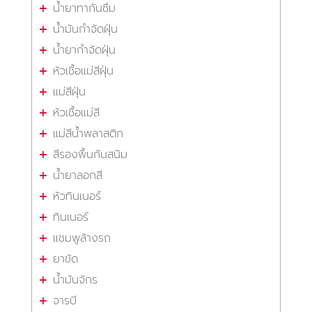
น้ำยาทากันซึม
น้ำมันกำจัดฝุ่น
น้ำยากำจัดฝุ่น
หัวเชื้อแม่สีฝุ่น
แม่สีฝุ่น
หัวเชื้อแม่สี
แม่สีน้ำพลาสติก
สีรองพื้นกันสนิม
น้ำยาลอกสี
หัวทินเนอร์
ทินเนอร์
แชมพูล้างรถ
ยาขัด
น้ำมันจักร
จารบี