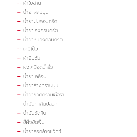
ผ้าใยสาน
น้ำยาผสมปูน
น้ำยาบ่มคอนกรีต
น้ำยาเร่งคอนกรีต
น้ำยาหน่วงคอนกรีต
เคมีโป๊ว
ผ้ายิปซั่ม
ผงเคมีอุดน้ำรั่ว
น้ำยาเคลือบ
น้ำยาล้างคราบปูน
น้ำยาขจัดคราบเชื้อรา
น้ำมันทากันปลวก
น้ำมันขัดหิน
ขี้ผึ้งขัดพื้น
น้ำยาลอกล้างแว็กซ์