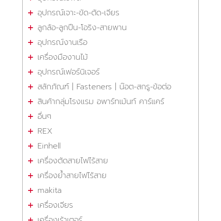
อุปกรณ์เจาะ-ขัด-ตัด-เจียร
ลูกล้อ-ลูกปืน-โอริง-สายพาน
อุปกรณ์งานเรือ
เครื่องมืองานไม้
อุปกรณ์เฟอร์นิเจอร์
สลักภัณฑ์ | Fasteners | น๊อต-สกรู-ข้อต่อ
สินค้ากลุ่มโรงแรม อพาร์ทเม้นท์ คาร์แคร์
อื่นๆ
REX
Einhell
เครื่องตัดสายไฟไร้สาย
เครื่องย้ำสายไฟไร้สาย
makita
เครื่องเจียร
เครื่องเร้าเตอร์