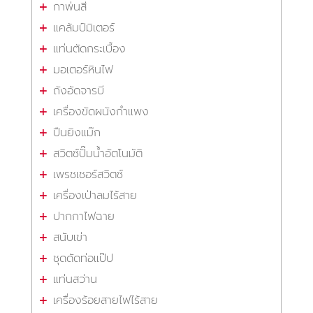
กาพ่นสี
แคล้มป์มิเตอร์
แท่นตัดกระเบื้อง
มอเตอร์หินไฟ
ถังอัดจารบี
เครื่องขัดผนังกำแพง
ปืนยิงแม๊ก
สวิตซ์ปั๊มน้ำอัตโนมัติ
เพรชเชอร์สวิตซ์
เครื่องเป่าลมไร้สาย
ปากกาไฟฉาย
สนับเข่า
ชุดดัดท่อแป๊ป
แท่นสว่าน
เครื่องร้อยสายไฟไร้สาย