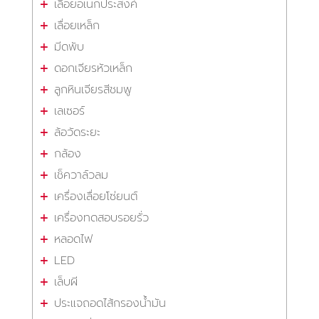
เลื่อยอเนกประสงค์
เลื่อยเหล็ก
มีดพับ
ดอกเจียรหัวเหล็ก
ลูกหินเจียรสีชมพู
เลเซอร์
ล้อวัดระยะ
กล้อง
เช็ควาล์วลม
เครื่องเลื่อยโซ่ยนต์
เครื่องทดสอบรอยรั่ว
หลอดไฟ
LED
เล็บผี
ประแจถอดไส้กรองน้ำมัน