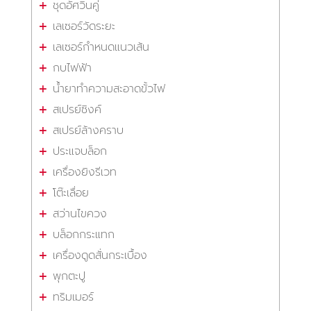
ชุดอัศวินคู่
เลเซอร์วัดระยะ
เลเซอร์กำหนดแนวเส้น
กบไฟฟ้า
น้ำยาทำความสะอาดขั้วไฟ
สเปรย์ซิงค์
สเปรย์ล้างคราบ
ประแจบล็อก
เครื่องยิงรีเวท
โต๊ะเลื่อย
สว่านไขควง
บล็อกกระแทก
เครื่องดูดสั่นกระเบื้อง
พุกตะปู
ทริมเมอร์