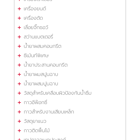
เครื่องยนต์
เครื่องตัด
เลื่อยจิ๊กซอว์
สว่านแบตเตอรี่
น้ำยาผสมคอนกรีต
ซีเม้นท์พิเศษ
น้ำยาประสานคอนกรีต
น้ำยาผมสปูนฉาบ
น้ำยาผสมปูนฉาบ
วัสดุสำหรับเคลือบผิวป้องกันน้ำซึม
กาวอีพ๊อกซี่
กาวสำหรับงานเสียบเหล็ก
วัสดุยาแนว
กาวติดพื้นไม้
เทปกาวอเนกประสงค์