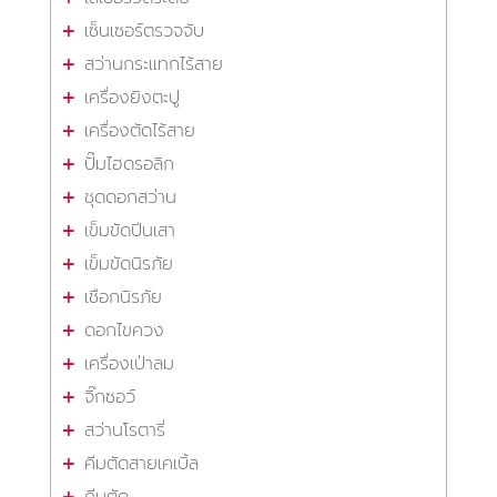
เซ็นเซอร์ตรวจจับ
สว่านกระแทกไร้สาย
เครื่องยิงตะปู
เครื่องตัดไร้สาย
ปั๊มไฮดรอลิก
ชุดดอกสว่าน
เข็มขัดปีนเสา
เข็มขัดนิรภัย
เชือกนิรภัย
ดอกไขควง
เครื่องเป่าลม
จิ๊กซอว์
สว่านโรตารี่
คีมตัดสายเคเบิ้ล
คีมตัด