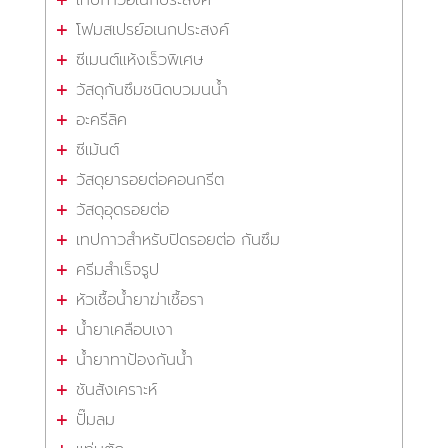
โฟมสเปรย์อเนกประสงค์
ซีเมนต์แห้งเร็วพิเศษ
วัสดุกันซึมชนิดบวมนน้ำ
อะครีลิค
ซีเม้นต์
วัสดุยารอยต่อคอนกรีต
วัสดุอุดรอยต่อ
เทปกาวสำหรับปิดรอยต่อ กันซึม
ครีมสำเร็จรูป
หัวเชื้อน้ำยาฆ่าเชื้อรา
น้ำยาเคลือบเงา
น้ำยาทาป้องกันน้ำ
ชันสังเคราะห์
ปั๊มลม