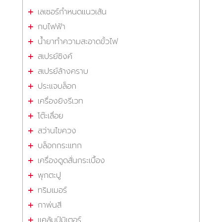
เลเซอร์กำหนดแนวเส้น
กบไฟฟ้า
น้ำยาทำความสะอาดขั้วไฟ
สเปรย์ซิงค์
สเปรย์ล้างคราบ
ประแจบล็อก
เครื่องยิงรีเวท
โต๊ะเลื่อย
สว่านไขควง
บล็อกกระแทก
เครื่องดูดสั่นกระเบื้อง
พุกตะปู
ทริมเมอร์
กาพ่นสี
แคล้มป์มิเตอร์