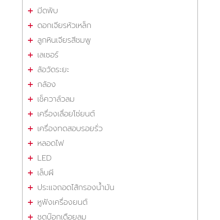
มีดพับ
ดอกเจียรหัวเหล็ก
ลูกหินเจียรสีชมพู
เลเซอร์
ล้อวัดระยะ
กล้อง
เช็ควาล์วลม
เครื่องเลื่อยโซ่ยนต์
เครื่องทดสอบรอยรั่ว
หลอดไฟ
LED
เล็บผี
ประแจถอดไส้กรองน้ำมัน
หูฟังเครื่องยนต์
ชุดบ๊อกเดือยลม