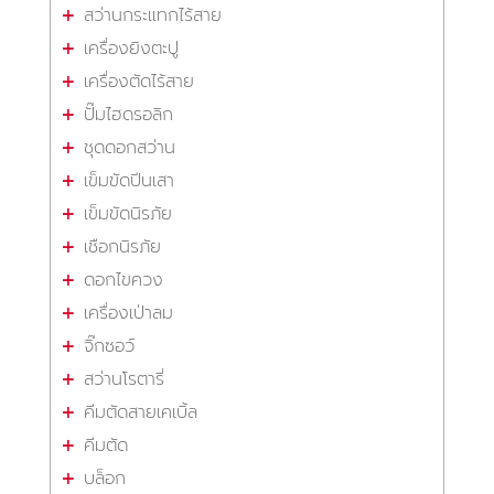
สว่านกระแทกไร้สาย
เครื่องยิงตะปู
เครื่องตัดไร้สาย
ปั๊มไฮดรอลิก
ชุดดอกสว่าน
เข็มขัดปีนเสา
เข็มขัดนิรภัย
เชือกนิรภัย
ดอกไขควง
เครื่องเป่าลม
จิ๊กซอว์
สว่านโรตารี่
คีมตัดสายเคเบิ้ล
คีมตัด
บล็อก