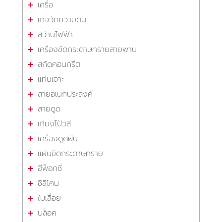
เครื่อ
เกจวัดความดัน
สว่านไฟฟ้า
เครื่องขัดกระดาษทรายสายพาน
สกัดคอนกรีต
แท่นเจาะ
สายอเนกประสงค์
สายดูด
เกียงโป้วสี
เครื่องดูดฝุ่น
แผ่นขัดกระดาษทราย
อีพ็อกซี่
ซิลิโคน
ใบเลื่อย
บล็อค