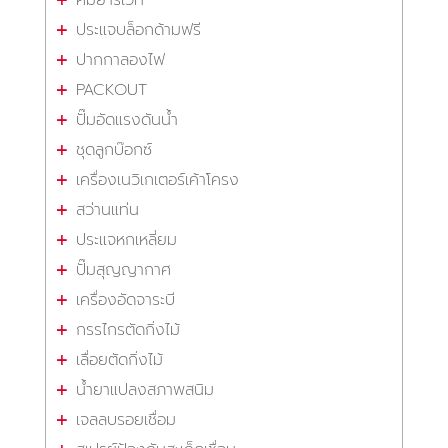
ประแจบล็อกด้ามฟรี
ปากกาลองไฟ
PACKOUT
ปั๊มอัดแรงดันน้ำ
ชุดลูกบ๊อกซ์
เครื่องเนวิเกเตอร์เค้าโครง
สว่านแท่น
ประแจหกเหลี่ยม
ปั๊มสุญญากาศ
เครื่องอัดจาระบี
กรรไกรตัดกิ่งไม้
เลื่อยตัดกิ่งไม้
น้ำยาแปลงสภาพสนิม
เจลลบรอยเชื่อม