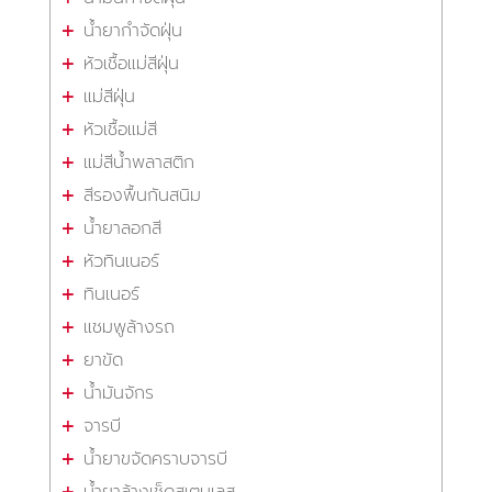
น้ำยากำจัดฝุ่น
หัวเชื้อแม่สีฝุ่น
แม่สีฝุ่น
หัวเชื้อแม่สี
แม่สีน้ำพลาสติก
สีรองพื้นกันสนิม
น้ำยาลอกสี
หัวทินเนอร์
ทินเนอร์
แชมพูล้างรถ
ยาขัด
น้ำมันจักร
จารบี
น้ำยาขจัดคราบจารบี
น้ำยาล้างเช็ดสเตนเลส