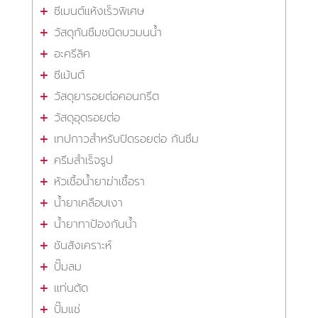
ซีเมนต์แห้งเร็วพิเศษ
วัสดุกันซึมชนิดบวมนน้ำ
อะครีลิค
ซีเม้นต์
วัสดุยารอยต่อคอนกรีต
วัสดุอุดรอยต่อ
เทปกาวสำหรับปิดรอยต่อ กันซึม
ครีมสำเร็จรูป
หัวเชื้อน้ำยาฆ่าเชื้อรา
น้ำยาเคลือบเงา
น้ำยาทาป้องกันน้ำ
ชันสังเคราะห์
ปั๊มลม
แท่นตัด
ปั๊มแช่