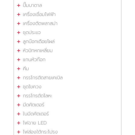
ปั๊มบาดาล
เครื่องเชื่อมไฟฟ้า
เครื่องตัดพลาสม่า
ชุดประแจ
ลูกบ๊อกเดือยโผล่
หัวบิทหกเหลี่ยม
แกนหัวท๊อก
คีม
กรรไกรตัดสายเคเบิล
ชุดไขควง
กรรไกรตัดโลหะ
มีดคัตเตอร์
ใบมีดคัตเตอร์
ไฟฉาย LED
ไฟส่องใต้กระโปรง