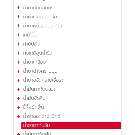
น้ำยาบ่มคอนกรีต
น้ำยาเร่งคอนกรีต
น้ำยาหน่วงคอนกรีต
เคมีโป๊ว
ผ้ายิปซั่ม
ผงเคมีอุดน้ำรั่ว
น้ำยาเคลือบ
น้ำยาล้างคราบปูน
น้ำยาขจัดคราบเชื้อรา
น้ำมันทากันปลวก
น้ำมันขัดหิน
ขี้ผึ้งขัดพื้น
น้ำยาลอกล้างแว็กซ์
น้ำยาทากันซึม
น้ำมันกำจัดฝุ่น