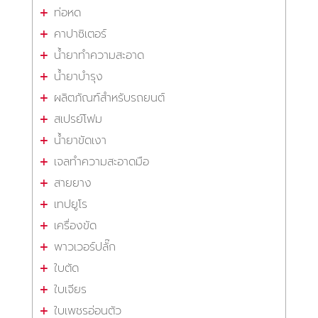
ท่อหด
คาปาซิเตอร์
น้ำยาทำความสะอาด
น้ำยาบำรุง
ผลิตภัณฑ์สำหรับรถยนต์
สเปรย์โฟม
น้ำยาขัดเงา
เจลทำความสะอาดมือ
สายยาง
เทปยูโร
เครื่องขัด
พาวเวอร์ปลั๊ก
ใบตัด
ใบเจียร
ใบเพชรอ่อนตัว