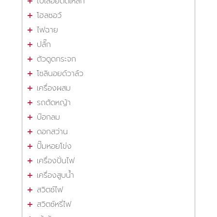
ใบเลื่อยตัดเหล็ก
โฮลซอว์
ไฟฉาย
ปลั๊ก
ตัวดูดกระจก
โซลินอยด์วาล์ว
เครื่องผสม
รถตัดหญ้า
บ๊อกลม
ดอกสว่าน
ปั๊มหอยโข่ง
เครื่องปั่นไฟ
เครื่องสูบน้ำ
สวิตซ์ไฟ
สวิตซ์หรี่ไฟ