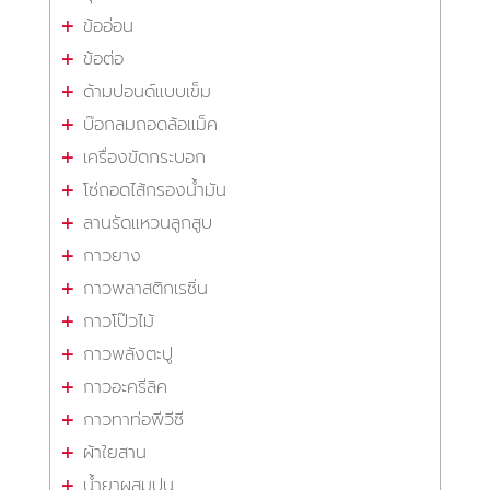
ข้ออ่อน
ข้อต่อ
ด้ามปอนด์แบบเข็ม
บ๊อกลมถอดล้อแม็ค
เครื่องขัดกระบอก
โซ่ถอดไส้กรองน้ำมัน
ลานรัดแหวนลูกสูบ
กาวยาง
กาวพลาสติกเรซิ่น
กาวโป๊วไม้
กาวพลังตะปู
กาวอะครีลิค
กาวทาท่อพีวีซี
ผ้าใยสาน
น้ำยาผสมปูน