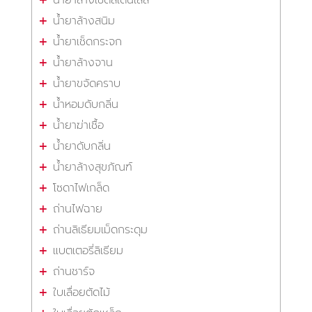
น้ำยาล้างสนิม
น้ำยาเช็ดกระจก
น้ำยาล้างจาน
น้ำยาขจัดคราบ
น้ำหอมดับกลิ่น
น้ำยาฆ่าเชื้อ
น้ำยาดับกลิ่น
น้ำยาล้างสุขภัณฑ์
โซดาไฟเกล็ด
ถ่านไฟฉาย
ถ่านลิเธียมเม็ดกระดุม
แบตเตอรี่ลิเธียม
ถ่านชาร์จ
ใบเลื่อยตัดไม้