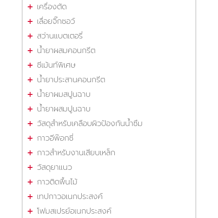
เครื่องตัด
เลื่อยจิ๊กซอว์
สว่านแบตเตอรี่
น้ำยาผสมคอนกรีต
ซีเม้นท์พิเศษ
น้ำยาประสานคอนกรีต
น้ำยาผมสปูนฉาบ
น้ำยาผสมปูนฉาบ
วัสดุสำหรับเคลือบผิวป้องกันน้ำซึม
กาวอีพ๊อกซี่
กาวสำหรับงานเสียบเหล็ก
วัสดุยาแนว
กาวติดพื้นไม้
เทปกาวอเนกประสงค์
โฟมสเปรย์อเนกประสงค์