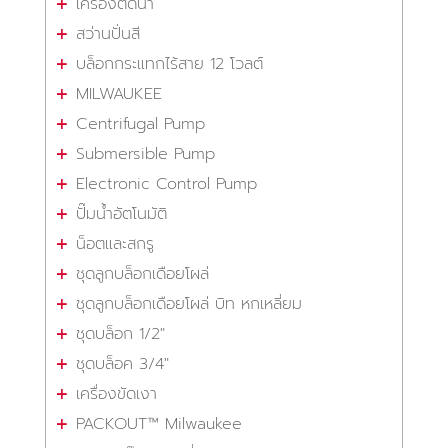
เครื่องตัดน้ำ
สว่านปั่นสี
บล็อกกระแทกไร้สาย 12 โวลต์
MILWAUKEE
Centrifugal Pump
Submersible Pump
Electronic Control Pump
ปั๊มน้ำอัตโนมัติ
น็อตและสกรู
ชุดลูกบล็อกเดือยโผล่
ชุดลูกบล็อกเดือยโผล่ บิท หกเหลี่ยม
ชุดบล็อก 1/2"
ชุดบล็อค 3/4"
เครื่องขัดเงา
PACKOUT™ Milwaukee