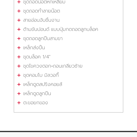
ชุดถอดน๊อตหกเหลี่ยม
ชุดถอดทำลายน๊อต
สายอ่อนจับชิ้นงาน
ด้ามขันปอนด์ แบบปุ่มกดถอดลูกบล็อค
ชุดถอดลูกปืนสามขา
เหล็กส่งปิ้น
ชุดบล็อค 1/4"
ชุดไขควงตอก+ถอนเกลียวซ้าย
ชุดคอมโบ มิลวอกี้
เหล็กดูดสปริงคอยส์
เหล็กดูดลูกปืน
ตะขอยกของ