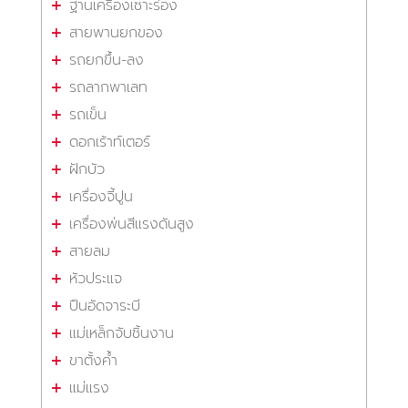
ฐานเครื่องเซาะร่อง
สายพานยกของ
รถยกขึ้น-ลง
รถลากพาเลท
รถเข็น
ดอกเร้าท์เตอร์
ฝักบัว
เครื่องจี้ปูน
เครื่องพ่นสีแรงดันสูง
สายลม
หัวประแจ
ปืนอัดจาระบี
แม่เหล็กจับชิ้นงาน
ขาตั้งค้ำ
แม่แรง