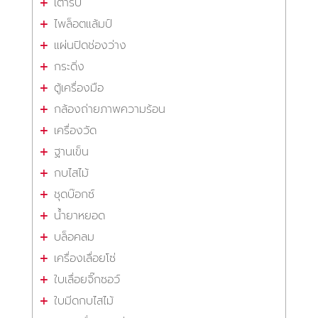
เต้ารับ
ไพล็อตแล้มป์
แผ่นปิดช่องว่าง
กระดิ่ง
ตู้เครื่องมือ
กล้องถ่ายภาพความร้อน
เครื่องวัด
ฐานเข็น
กบไสไม้
ชุดบ๊อกซ์
น้ำยาหยอด
บล็อคลม
เครื่องเลื่อยโซ่
ใบเลื่อยจิ๊กซอว์
ใบมีดกบไสไม้