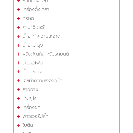
สวิทซ์ตั้งเวลา
เครื่องตั้งเวลา
ท่อหด
คาปาซิเตอร์
น้ำยาทำความสะอาด
น้ำยาบำรุง
ผลิตภัณฑ์สำหรับรถยนต์
สเปรย์โฟม
น้ำยาขัดเงา
เจลทำความสะอาดมือ
สายยาง
เทปยูโร
เครื่องขัด
พาวเวอร์ปลั๊ก
ใบตัด