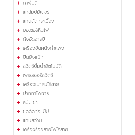
กาพ่นสี
แคล้มป์มิเตอร์
แท่นตัดกระเบื้อง
มอเตอร์หินไฟ
ถังอัดจารบี
เครื่องขัดผนังกำแพง
ปืนยิงแม๊ก
สวิตซ์ปั๊มน้ำอัตโนมัติ
เพรชเชอร์สวิตซ์
เครื่องเป่าลมไร้สาย
ปากกาไฟฉาย
สนับเข่า
ชุดดัดท่อแป๊ป
แท่นสว่าน
เครื่องร้อยสายไฟไร้สาย