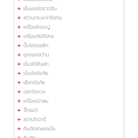
เซ็นเซอร์ตรวจจับ
สว่านกระแทกไร้สาย
เครื่องยิงตะปู
เครื่องตัดไร้สาย
ปั๊มไฮดรอลิก
ชุดดอกสว่าน
เข็มขัดปีนเสา
เข็มขัดนิรภัย
เชือกนิรภัย
ดอกไขควง
เครื่องเป่าลม
จิ๊กซอว์
สว่านโรตารี่
คีมตัดสายเคเบิ้ล
คีมตัด