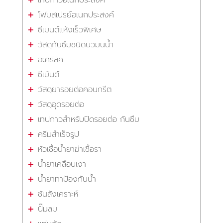
โฟมสเปรย์อเนกประสงค์
ซีเมนต์แห้งเร็วพิเศษ
วัสดุกันซึมชนิดบวมนน้ำ
อะครีลิค
ซีเม้นต์
วัสดุยารอยต่อคอนกรีต
วัสดุอุดรอยต่อ
เทปกาวสำหรับปิดรอยต่อ กันซึม
ครีมสำเร็จรูป
หัวเชื้อน้ำยาฆ่าเชื้อรา
น้ำยาเคลือบเงา
น้ำยาทาป้องกันน้ำ
ชันสังเคราะห์
ปั๊มลม