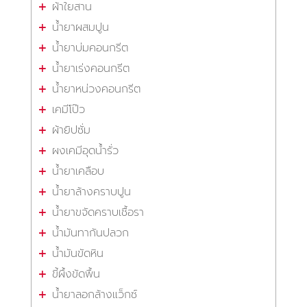
ผ้าใยสาน
น้ำยาผสมปูน
น้ำยาบ่มคอนกรีต
น้ำยาเร่งคอนกรีต
น้ำยาหน่วงคอนกรีต
เคมีโป๊ว
ผ้ายิปซั่ม
ผงเคมีอุดน้ำรั่ว
น้ำยาเคลือบ
น้ำยาล้างคราบปูน
น้ำยาขจัดคราบเชื้อรา
น้ำมันทากันปลวก
น้ำมันขัดหิน
ขี้ผึ้งขัดพื้น
น้ำยาลอกล้างแว็กซ์