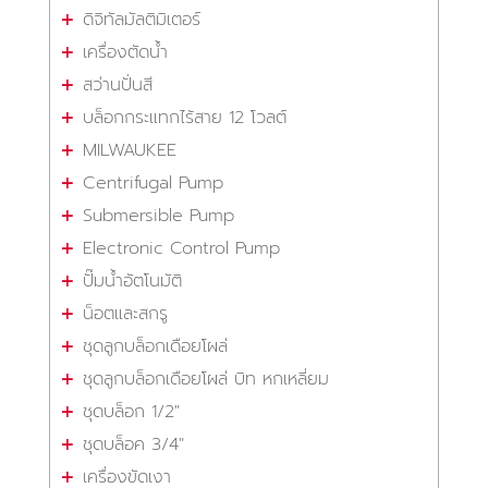
ดิจิทัลมัลติมิเตอร์
เครื่องตัดน้ำ
สว่านปั่นสี
บล็อกกระแทกไร้สาย 12 โวลต์
MILWAUKEE
Centrifugal Pump
Submersible Pump
Electronic Control Pump
ปั๊มน้ำอัตโนมัติ
น็อตและสกรู
ชุดลูกบล็อกเดือยโผล่
ชุดลูกบล็อกเดือยโผล่ บิท หกเหลี่ยม
ชุดบล็อก 1/2"
ชุดบล็อค 3/4"
เครื่องขัดเงา