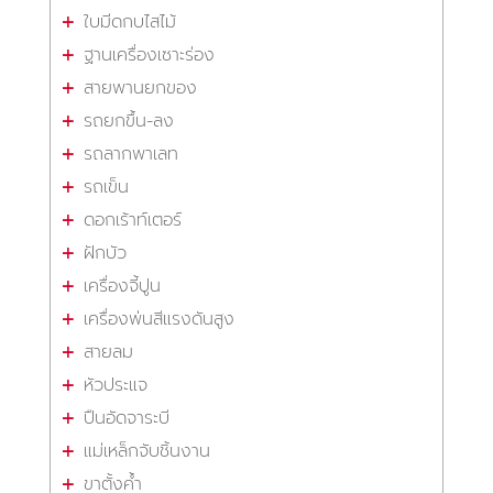
ใบมีดกบไสไม้
ฐานเครื่องเซาะร่อง
สายพานยกของ
รถยกขึ้น-ลง
รถลากพาเลท
รถเข็น
ดอกเร้าท์เตอร์
ฝักบัว
เครื่องจี้ปูน
เครื่องพ่นสีแรงดันสูง
สายลม
หัวประแจ
ปืนอัดจาระบี
แม่เหล็กจับชิ้นงาน
ขาตั้งค้ำ