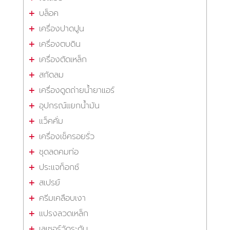
บล็อค
เครื่องปาดปูน
เครื่องตบดิน
เครื่องตัดเหล็ก
สกัดลม
เครื่องดูดถ่ายน้ำยาแอร์
อุปกรณ์แยกน้ำมัน
แว็คคั่ม
เครื่องเช็ครอยรั่ว
ชุดลดคมท่อ
ประแจท็อกซ์
สเปรย์
ครีมเคลือบเงา
แปรงลวดเหล็ก
เลเซอร์วัดระดับ