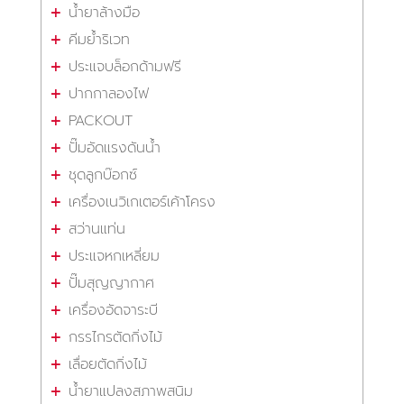
น้ำยาล้างมือ
คีมย้ำริเวท
ประแจบล็อกด้ามฟรี
ปากกาลองไฟ
PACKOUT
ปั๊มอัดแรงดันน้ำ
ชุดลูกบ๊อกซ์
เครื่องเนวิเกเตอร์เค้าโครง
สว่านแท่น
ประแจหกเหลี่ยม
ปั๊มสุญญากาศ
เครื่องอัดจาระบี
กรรไกรตัดกิ่งไม้
เลื่อยตัดกิ่งไม้
น้ำยาแปลงสภาพสนิม