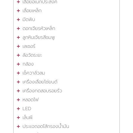
เลื่อยอเนกประสงค์
เลื่อยเหล็ก
มีดพับ
ดอกเจียรหัวเหล็ก
ลูกหินเจียรสีชมพู
เลเซอร์
ล้อวัดระยะ
กล้อง
เช็ควาล์วลม
เครื่องเลื่อยโซ่ยนต์
เครื่องทดสอบรอยรั่ว
หลอดไฟ
LED
เล็บผี
ประแจถอดไส้กรองน้ำมัน