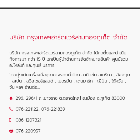
บริษัท กรุงเทพฯฮาร์ดแวร์สามกองภูเก็ต จำกัด
บริษัท กรุงเทพฯฮาร์ดแวร์สามกองภูเก็ต จำกัด ได้ก่อตั้งและดำเนิน
กิจการมา กว่า 15 ปี เราเป็นผู้นำด้านการจัดจำหน่ายสินค้า ศูนย์รวม
อะไหล่แท้ และศูนย์ บริการ
โดยมุ่งเน้นเครื่องมือคุณภาพจากทั่วโลก อาทิ เช่น อเมริกา , อังกฤษ
, สเปน , สวิสเซอร์แลนด์ , เยอรมัน , เดนมาร์ก , ญี่ปุ่น , ใต้หวัน ,
จีน ฯลฯ
อ่านต่อ...
296, 296/1 ถ.เยาวราช ต.ตลาดใหญ่ อ.เมือง จ.ภูเก็ต 83000
076-221122
,
076-221839
086-1207321
076-220957