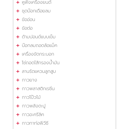
หูฟังเครื่องยนต์
ชุดบ๊อกเดือยลม
ข้ออ่อน
ข้อต่อ
ด้ามปอนด์แบบเข็ม
บ๊อกลมถอดล้อแม็ค
เครื่องขัดกระบอก
โซ่ถอดไส้กรองน้ำมัน
ลานรัดแหวนลูกสูบ
กาวยาง
กาวพลาสติกเรซิ่น
กาวโป๊วไม้
กาวพลังตะปู
กาวอะครีลิค
กาวทาท่อพีวีซี