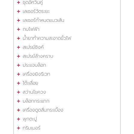
ชุดอัศวินคู่
เลเซอร์วัดระยะ
เลเซอร์กำหนดแนวเส้น
กบไฟฟ้า
น้ำยาทำความสะอาดขั้วไฟ
สเปรย์ซิงค์
สเปรย์ล้างคราบ
ประแจบล็อก
เครื่องยิงรีเวท
โต๊ะเลื่อย
สว่านไขควง
บล็อกกระแทก
เครื่องดูดสั่นกระเบื้อง
พุกตะปู
ทริมเมอร์