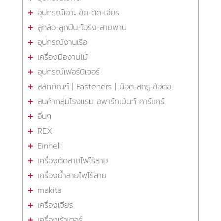
อุปกรณ์เจาะ-ขัด-ตัด-เจียร
ลูกล้อ-ลูกปืน-โอริง-สายพาน
อุปกรณ์งานเรือ
เครื่องมืองานไม้
อุปกรณ์เฟอร์นิเจอร์
สลักภัณฑ์ | Fasteners | น๊อต-สกรู-ข้อต่อ
สินค้ากลุ่มโรงแรม อพาร์ทเม้นท์ คาร์แคร์
อื่นๆ
REX
Einhell
เครื่องตัดสายไฟไร้สาย
เครื่องย้ำสายไฟไร้สาย
makita
เครื่องเจียร
เครื่องเร้าเตอร์