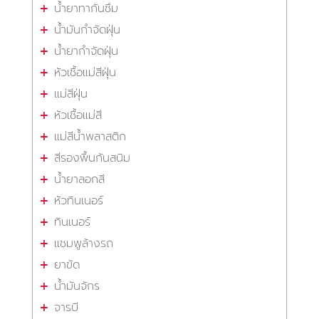
น้ำยาทากันซึม
น้ำมันกำจัดฝุ่น
น้ำยากำจัดฝุ่น
หัวเชื้อแม่สีฝุ่น
แม่สีฝุ่น
หัวเชื้อแม่สี
แม่สีน้ำพลาสติก
สีรองพื้นกันสนิม
น้ำยาลอกสี
หัวทินเนอร์
ทินเนอร์
แชมพูล้างรถ
ยาขัด
น้ำมันจักร
จารบี