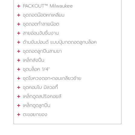
PACKOUT™ Milwaukee
ชุดถอดน๊อตหกเหลี่ยม
ชุดถอดทำลายน๊อต
สายอ่อนจับชิ้นงาน
ด้ามขันปอนด์ แบบปุ่มกดถอดลูกบล็อค
ชุดถอดลูกปืนสามขา
เหล็กส่งปิ้น
ชุดบล็อค 1/4"
ชุดไขควงตอก+ถอนเกลียวซ้าย
ชุดคอมโบ มิลวอกี้
เหล็กดูดสปริงคอยส์
เหล็กดูดลูกปืน
ตะขอยกของ