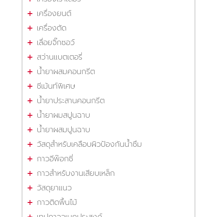
เครื่องยนต์
เครื่องตัด
เลื่อยจิ๊กซอว์
สว่านแบตเตอรี่
น้ำยาผสมคอนกรีต
ซีเม้นท์พิเศษ
น้ำยาประสานคอนกรีต
น้ำยาผมสปูนฉาบ
น้ำยาผสมปูนฉาบ
วัสดุสำหรับเคลือบผิวป้องกันน้ำซึม
กาวอีพ๊อกซี่
กาวสำหรับงานเสียบเหล็ก
วัสดุยาแนว
กาวติดพื้นไม้
เทปกาวอเนกประสงค์