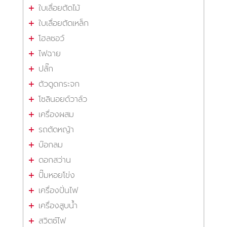
ใบเลื่อยตัดไม้
ใบเลื่อยตัดเหล็ก
โฮลซอว์
ไฟฉาย
ปลั๊ก
ตัวดูดกระจก
โซลินอยด์วาล์ว
เครื่องผสม
รถตัดหญ้า
บ๊อกลม
ดอกสว่าน
ปั๊มหอยโข่ง
เครื่องปั่นไฟ
เครื่องสูบน้ำ
สวิตซ์ไฟ