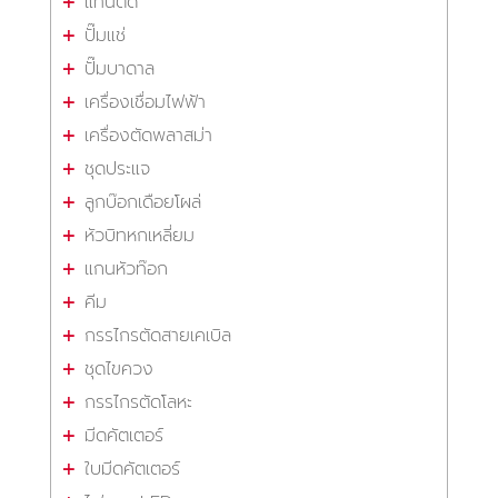
แท่นตัด
ปั๊มแช่
ปั๊มบาดาล
เครื่องเชื่อมไฟฟ้า
เครื่องตัดพลาสม่า
ชุดประแจ
ลูกบ๊อกเดือยโผล่
หัวบิทหกเหลี่ยม
แกนหัวท๊อก
คีม
กรรไกรตัดสายเคเบิล
ชุดไขควง
กรรไกรตัดโลหะ
มีดคัตเตอร์
ใบมีดคัตเตอร์