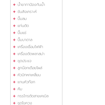
น้ำยาทาป้องกันน้ำ
ชันสังเคราะห์
ปั๊มลม
แท่นตัด
ปั๊มแช่
ปั๊มบาดาล
เครื่องเชื่อมไฟฟ้า
เครื่องตัดพลาสม่า
ชุดประแจ
ลูกบ๊อกเดือยโผล่
หัวบิทหกเหลี่ยม
แกนหัวท๊อก
คีม
กรรไกรตัดสายเคเบิล
ชุดไขควง