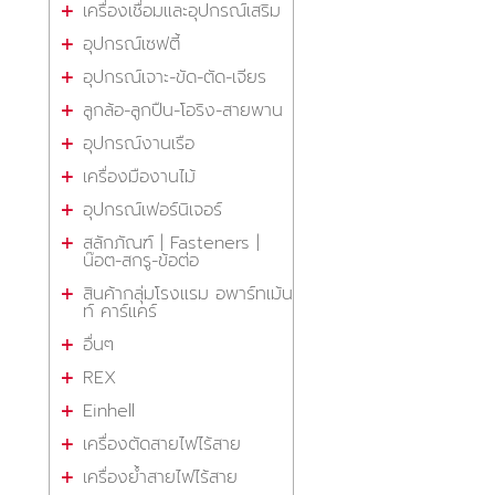
เครื่องเชื่อมและอุปกรณ์เสริม
อุปกรณ์เซฟตี้
อุปกรณ์เจาะ-ขัด-ตัด-เจียร
ลูกล้อ-ลูกปืน-โอริง-สายพาน
อุปกรณ์งานเรือ
เครื่องมืองานไม้
อุปกรณ์เฟอร์นิเจอร์
สลักภัณฑ์ | Fasteners |
น๊อต-สกรู-ข้อต่อ
สินค้ากลุ่มโรงแรม อพาร์ทเม้น
ท์ คาร์แคร์
อื่นๆ
REX
Einhell
เครื่องตัดสายไฟไร้สาย
เครื่องย้ำสายไฟไร้สาย