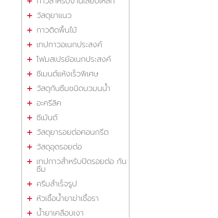
กาวสำหรับงานเสียบเหล็ก
วัสดุยาแนว
กาวติดพื้นไม้
เทปกาวอเนกประสงค์
โฟมสเปรย์อเนกประสงค์
ซีเมนต์แห้งเร็วพิเศษ
วัสดุกันซึมชนิดบวมนน้ำ
อะครีลิค
ซีเม้นต์
วัสดุยารอยต่อคอนกรีต
วัสดุอุดรอยต่อ
เทปกาวสำหรับปิดรอยต่อ กัน
ซึม
ครีมสำเร็จรูป
หัวเชื้อน้ำยาฆ่าเชื้อรา
น้ำยาเคลือบเงา