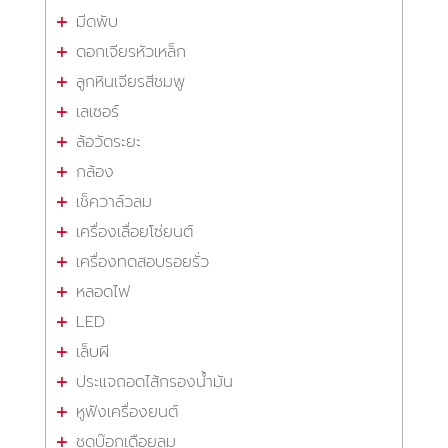
มีดพับ
ดอกเจียรหัวเหล็ก
ลูกหินเจียรสีชมพู
เลเซอร์
ล้อวัดระยะ
กล้อง
เช็ควาล์วลม
เครื่องเลื่อยโซ่ยนต์
เครื่องทดสอบรอยรั่ว
หลอดไฟ
LED
เล็บผี
ประแจถอดไส้กรองน้ำมัน
หูฟังเครื่องยนต์
ชุดบ๊อกเดือยลม