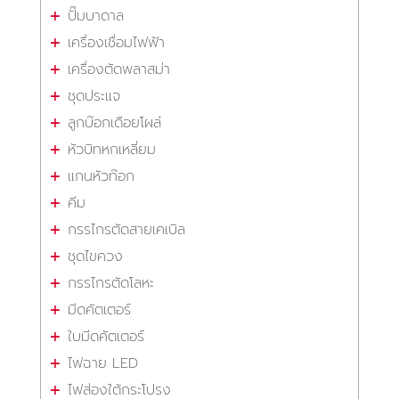
ปั๊มบาดาล
เครื่องเชื่อมไฟฟ้า
เครื่องตัดพลาสม่า
ชุดประแจ
ลูกบ๊อกเดือยโผล่
หัวบิทหกเหลี่ยม
แกนหัวท๊อก
คีม
กรรไกรตัดสายเคเบิล
ชุดไขควง
กรรไกรตัดโลหะ
มีดคัตเตอร์
ใบมีดคัตเตอร์
ไฟฉาย LED
ไฟส่องใต้กระโปรง