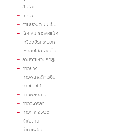
ข้ออ่อน
ข้อต่อ
ด้ามปอนด์แบบเข็ม
บ๊อกลมถอดล้อแม็ค
เครื่องขัดกระบอก
โซ่ถอดไส้กรองน้ำมัน
ลานรัดแหวนลูกสูบ
กาวยาง
กาวพลาสติกเรซิ่น
กาวโป๊วไม้
กาวพลังตะปู
กาวอะครีลิค
กาวทาท่อพีวีซี
ผ้าใยสาน
น้ำยาผสมปูน