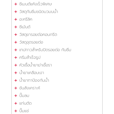
ซีเมนต์แห้งเร็วพิเศษ
วัสดุกันซึมชนิดบวมนน้ำ
อะครีลิค
ซีเม้นต์
วัสดุยารอยต่อคอนกรีต
วัสดุอุดรอยต่อ
เทปกาวสำหรับปิดรอยต่อ กันซึม
ครีมสำเร็จรูป
หัวเชื้อน้ำยาฆ่าเชื้อรา
น้ำยาเคลือบเงา
น้ำยาทาป้องกันน้ำ
ชันสังเคราะห์
ปั๊มลม
แท่นตัด
ปั๊มแช่