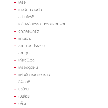
เครื่อ
เกจวัดความดัน
สว่านไฟฟ้า
เครื่องขัดกระดาษทรายสายพาน
สกัดคอนกรีต
แท่นเจาะ
สายอเนกประสงค์
สายดูด
เกียงโป้วสี
เครื่องดูดฝุ่น
แผ่นขัดกระดาษทราย
อีพ็อกซี่
ซิลิโคน
ใบเลื่อย
บล็อค