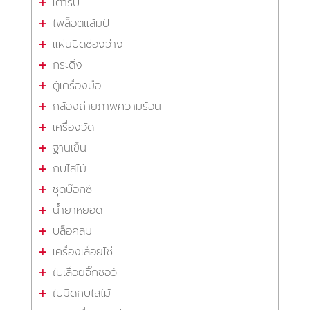
เต้ารับ
ไพล็อตแล้มป์
แผ่นปิดช่องว่าง
กระดิ่ง
ตู้เครื่องมือ
กล้องถ่ายภาพความร้อน
เครื่องวัด
ฐานเข็น
กบไสไม้
ชุดบ๊อกซ์
น้ำยาหยอด
บล็อคลม
เครื่องเลื่อยโซ่
ใบเลื่อยจิ๊กซอว์
ใบมีดกบไสไม้