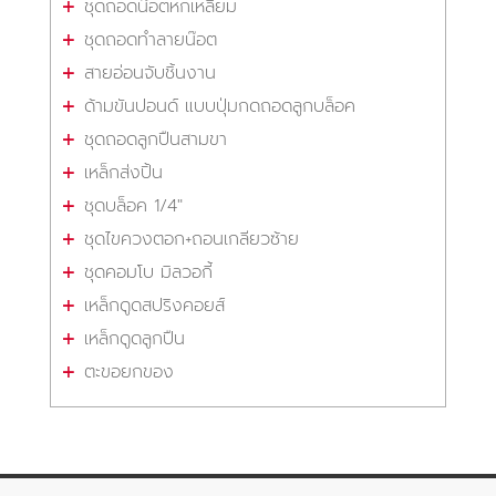
ชุดถอดน๊อตหกเหลี่ยม
ชุดถอดทำลายน๊อต
สายอ่อนจับชิ้นงาน
ด้ามขันปอนด์ แบบปุ่มกดถอดลูกบล็อค
ชุดถอดลูกปืนสามขา
เหล็กส่งปิ้น
ชุดบล็อค 1/4"
ชุดไขควงตอก+ถอนเกลียวซ้าย
ชุดคอมโบ มิลวอกี้
เหล็กดูดสปริงคอยส์
เหล็กดูดลูกปืน
ตะขอยกของ