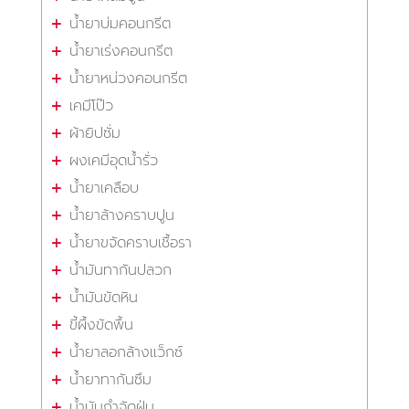
น้ำยาบ่มคอนกรีต
น้ำยาเร่งคอนกรีต
น้ำยาหน่วงคอนกรีต
เคมีโป๊ว
ผ้ายิปซั่ม
ผงเคมีอุดน้ำรั่ว
น้ำยาเคลือบ
น้ำยาล้างคราบปูน
น้ำยาขจัดคราบเชื้อรา
น้ำมันทากันปลวก
น้ำมันขัดหิน
ขี้ผึ้งขัดพื้น
น้ำยาลอกล้างแว็กซ์
น้ำยาทากันซึม
น้ำมันกำจัดฝุ่น