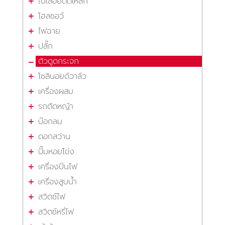
ใบเลื่อยตัดเหล็ก
โฮลซอว์
ไฟฉาย
ปลั๊ก
ตัวดูดกระจก
โซลินอยด์วาล์ว
เครื่องผสม
รถตัดหญ้า
บ๊อกลม
ดอกสว่าน
ปั๊มหอยโข่ง
เครื่องปั่นไฟ
เครื่องสูบน้ำ
สวิตซ์ไฟ
สวิตซ์หรี่ไฟ