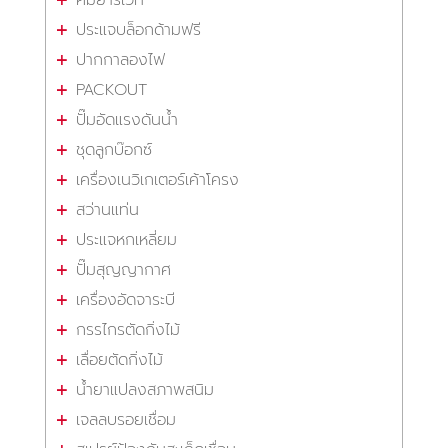
ประแจบล็อกด้ามฟรี
ปากกาลองไฟ
PACKOUT
ปั๊มอัดแรงดันน้ำ
ชุดลูกบ๊อกซ์
เครื่องเนวิเกเตอร์เค้าโครง
สว่านแท่น
ประแจหกเหลี่ยม
ปั๊มสุญญากาศ
เครื่องอัดจาระบี
กรรไกรตัดกิ่งไม้
เลื่อยตัดกิ่งไม้
น้ำยาแปลงสภาพสนิม
เจลลบรอยเชื่อม