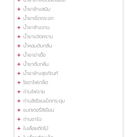
น้ำยาล้างสนิม
น้ำยาเช็ดกระจก
น้ำยาล้างจาน
น้ำยาขจัดคราบ
น้ำหอมดับกลิ่น
น้ำยาฆ่าเชื้อ
น้ำยาดับกลิ่น
น้ำยาล้างสุขภัณฑ์
โซดาไฟเกล็ด
ถ่านไฟฉาย
ถ่านลิเธียมเม็ดกระดุม
แบตเตอรี่ลิเธียม
ถ่านชาร์จ
ใบเลื่อยตัดไม้