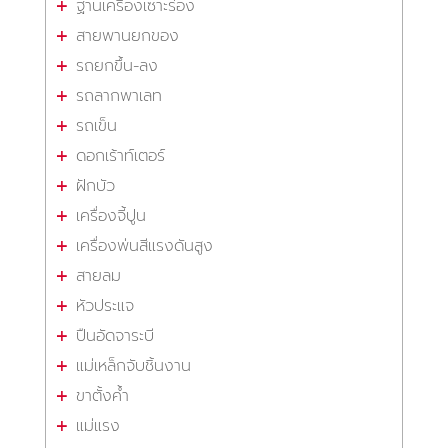
ฐานเครื่องเซาะร่อง
สายพานยกของ
รถยกขึ้น-ลง
รถลากพาเลท
รถเข็น
ดอกเร้าท์เตอร์
ฝักบัว
เครื่องจี้ปูน
เครื่องพ่นสีแรงดันสูง
สายลม
หัวประแจ
ปืนอัดจาระบี
แม่เหล็กจับชิ้นงาน
ขาตั้งค้ำ
แม่แรง