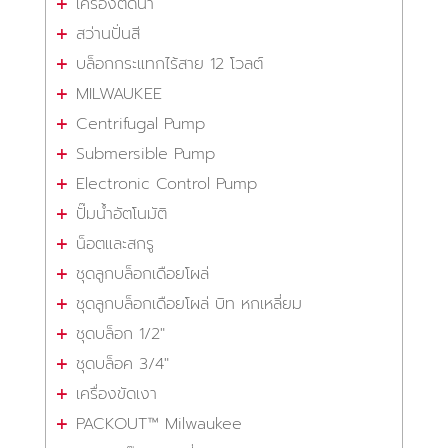
เครื่องตัดน้ำ
สว่านปั่นสี
บล็อกกระแทกไร้สาย 12 โวลต์
MILWAUKEE
Centrifugal Pump
Submersible Pump
Electronic Control Pump
ปั๊มน้ำอัตโนมัติ
น็อตและสกรู
ชุดลูกบล็อกเดือยโผล่
ชุดลูกบล็อกเดือยโผล่ บิท หกเหลี่ยม
ชุดบล็อก 1/2"
ชุดบล็อค 3/4"
เครื่องขัดเงา
PACKOUT™ Milwaukee