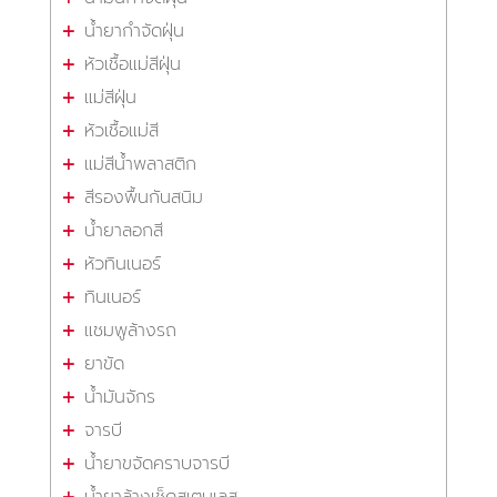
น้ำยากำจัดฝุ่น
หัวเชื้อแม่สีฝุ่น
แม่สีฝุ่น
หัวเชื้อแม่สี
แม่สีน้ำพลาสติก
สีรองพื้นกันสนิม
น้ำยาลอกสี
หัวทินเนอร์
ทินเนอร์
แชมพูล้างรถ
ยาขัด
น้ำมันจักร
จารบี
น้ำยาขจัดคราบจารบี
น้ำยาล้างเช็ดสเตนเลส