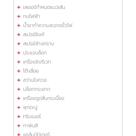
เลเซอร์กำหนดแนวเส้น
กบไฟฟ้า
น้ำยาทำความสะอาดขั้วไฟ
สเปรย์ซิงค์
สเปรย์ล้างคราบ
ประแจบล็อก
เครื่องยิงรีเวท
โต๊ะเลื่อย
สว่านไขควง
บล็อกกระแทก
เครื่องดูดสั่นกระเบื้อง
พุกตะปู
ทริมเมอร์
กาพ่นสี
แคล้มป์มิเตอร์