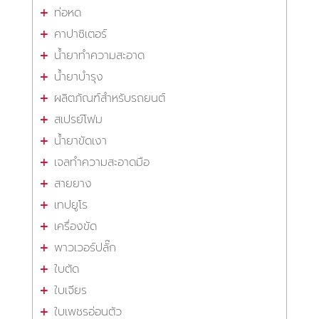
ท่อหด
คาปาซิเตอร์
น้ำยาทำความสะอาด
น้ำยาบำรุง
ผลิตภัณฑ์สำหรับรถยนต์
สเปรย์โฟม
น้ำยาขัดเงา
เจลทำความสะอาดมือ
สายยาง
เทปยูโร
เครื่องขัด
พาวเวอร์ปลั๊ก
ใบตัด
ใบเจียร
ใบเพชรอ่อนตัว