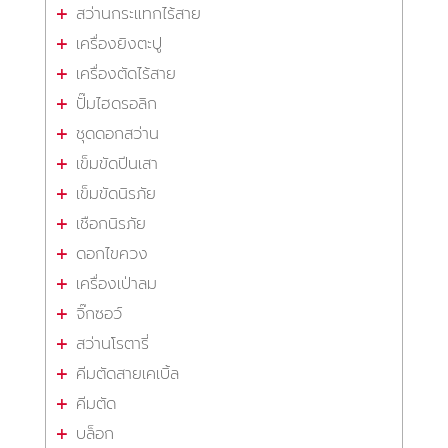
สว่านกระแทกไร้สาย
เครื่องยิงตะปู
เครื่องตัดไร้สาย
ปั๊มไฮดรอลิก
ชุดดอกสว่าน
เข็มขัดปีนเสา
เข็มขัดนิรภัย
เชือกนิรภัย
ดอกไขควง
เครื่องเป่าลม
จิ๊กซอว์
สว่านโรตารี่
คีมตัดสายเคเบิ้ล
คีมตัด
บล็อก