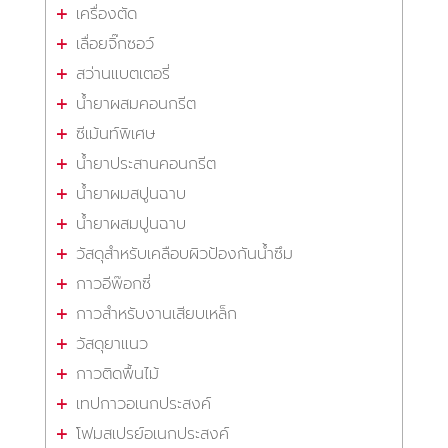
เครื่องตัด
เลื่อยจิ๊กซอว์
สว่านแบตเตอรี่
น้ำยาผสมคอนกรีต
ซีเม้นท์พิเศษ
น้ำยาประสานคอนกรีต
น้ำยาผมสปูนฉาบ
น้ำยาผสมปูนฉาบ
วัสดุสำหรับเคลือบผิวป้องกันน้ำซึม
กาวอีพ๊อกซี่
กาวสำหรับงานเสียบเหล็ก
วัสดุยาแนว
กาวติดพื้นไม้
เทปกาวอเนกประสงค์
โฟมสเปรย์อเนกประสงค์