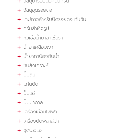
วัสดุยารอยต่อคอนกรีต
วัสดุอุดรอยต่อ
เทปกาวสำหรับปิดรอยต่อ กันซึม
ครีมสำเร็จรูป
หัวเชื้อน้ำยาฆ่าเชื้อรา
น้ำยาเคลือบเงา
น้ำยาทาป้องกันน้ำ
ชันสังเคราะห์
ปั๊มลม
แท่นตัด
ปั๊มแช่
ปั๊มบาดาล
เครื่องเชื่อมไฟฟ้า
เครื่องตัดพลาสม่า
ชุดประแจ