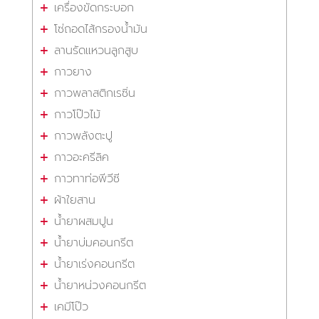
เครื่องขัดกระบอก
โซ่ถอดไส้กรองน้ำมัน
ลานรัดแหวนลูกสูบ
กาวยาง
กาวพลาสติกเรซิ่น
กาวโป๊วไม้
กาวพลังตะปู
กาวอะครีลิค
กาวทาท่อพีวีซี
ผ้าใยสาน
น้ำยาผสมปูน
น้ำยาบ่มคอนกรีต
น้ำยาเร่งคอนกรีต
น้ำยาหน่วงคอนกรีต
เคมีโป๊ว