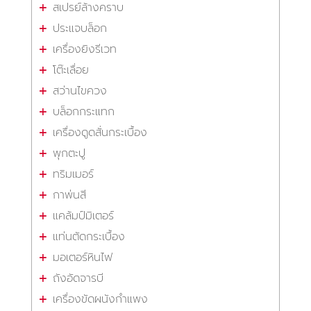
สเปรย์ล้างคราบ
ประแจบล็อก
เครื่องยิงรีเวท
โต๊ะเลื่อย
สว่านไขควง
บล็อกกระแทก
เครื่องดูดสั่นกระเบื้อง
พุกตะปู
ทริมเมอร์
กาพ่นสี
แคล้มป์มิเตอร์
แท่นตัดกระเบื้อง
มอเตอร์หินไฟ
ถังอัดจารบี
เครื่องขัดผนังกำแพง