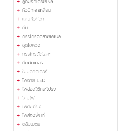
ลูกบ๊อกเดือยโผล่
หัวบิทหกเหลี่ยม
แกนหัวท๊อก
คีม
กรรไกรตัดสายเคเบิล
ชุดไขควง
กรรไกรตัดโลหะ
มีดคัตเตอร์
ใบมีดคัตเตอร์
ไฟฉาย LED
ไฟส่องใต้กระโปรง
โคมไฟ
ไฟตะเกียง
ไฟส่องพื้นที่
ตลับเมตร