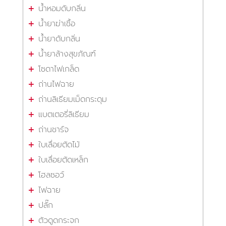
น้ำหอมดับกลิ่น
น้ำยาฆ่าเชื้อ
น้ำยาดับกลิ่น
น้ำยาล้างสุขภัณฑ์
โซดาไฟเกล็ด
ถ่านไฟฉาย
ถ่านลิเธียมเม็ดกระดุม
แบตเตอรี่ลิเธียม
ถ่านชาร์จ
ใบเลื่อยตัดไม้
ใบเลื่อยตัดเหล็ก
โฮลซอว์
ไฟฉาย
ปลั๊ก
ตัวดูดกระจก