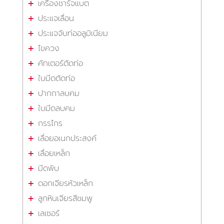
เครื่องชาร์จแบต
ประแจเลื่อน
ประแจจับท่ออลูมิเนียม
ไขควง
คัทเตอร์ตัดท่อ
ใบมีดตัดท่อ
ปากกาลบคม
ใบมีดลบคม
กรรไกร
เลื่อยอเนกประสงค์
เลื่อยเหล็ก
มีดพับ
ดอกเจียรหัวเหล็ก
ลูกหินเจียรสีชมพู
เลเซอร์