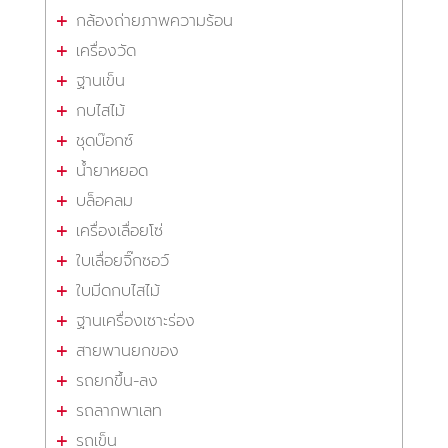
กล้องถ่ายภาพความร้อน
เครื่องวัด
ฐานเข็น
กบไสไม้
ชุดบ๊อกซ์
น้ำยาหยอด
บล็อคลม
เครื่องเลื่อยโซ่
ใบเลื่อยจิ๊กซอว์
ใบมีดกบไสไม้
ฐานเครื่องเซาะร่อง
สายพานยกของ
รถยกขึ้น-ลง
รถลากพาเลท
รถเข็น