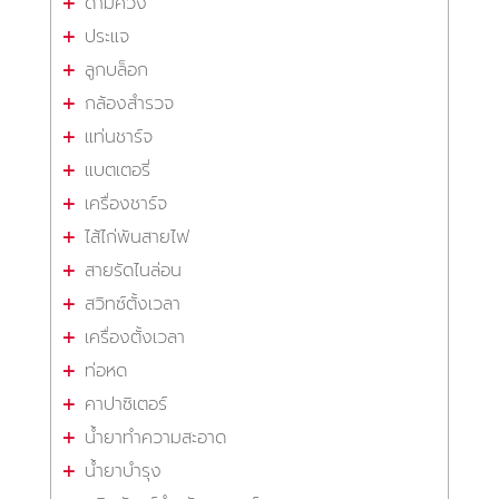
ด้ามควง
ประแจ
ลูกบล็อก
กล้องสำรวจ
แท่นชาร์จ
แบตเตอรี่
เครื่องชาร์จ
ไส้ไก่พันสายไฟ
สายรัดไนล่อน
สวิทซ์ตั้งเวลา
เครื่องตั้งเวลา
ท่อหด
คาปาซิเตอร์
น้ำยาทำความสะอาด
น้ำยาบำรุง