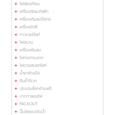
ไฟส่องเทียบ
เครื่องตัดเมทัลชีท
เครื่องเติมลมไร้สาย
เครื่องขัดสี
ทาวเวอร์ไลท์
ไฟสนาม
เครื่องเติมลม
ไขควงกระแทก
ไฟฉายสปอตไลท์
น้ำยาล้างมือ
คีมย้ำริเวท
ประแจบล็อกด้ามฟรี
ปากกาลองไฟ
PACKOUT
ปั๊มอัดแรงดันน้ำ