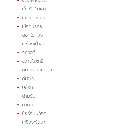
ชุดดอกสว่าน
เข็มขัดปีนเสา
เข็มขัดนิรภัย
เชือกนิรภัย
ดอกไขควง
เครื่องเป่าลม
จิ๊กซอว์
สว่านโรตารี่
คีมตัดสายเคเบิ้ล
คีมตัด
บล็อก
ด้ามขัน
ด้ามต่อ
ข้ออ่อนบล็อก
เครื่องพ่นยา