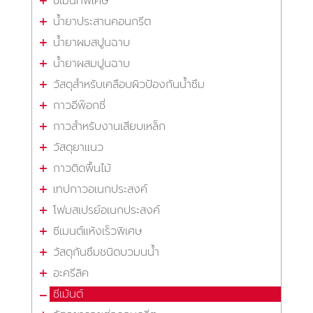
ซีเม้นท์พิเศษ
น้ำยาประสานคอนกรีต
น้ำยาผมสปูนฉาบ
น้ำยาผสมปูนฉาบ
วัสดุสำหรับเคลือบผิวป้องกันน้ำซึม
กาวอีพ๊อกซี่
กาวสำหรับงานเสียบเหล็ก
วัสดุยาแนว
กาวติดพื้นไม้
เทปกาวอเนกประสงค์
โฟมสเปรย์อเนกประสงค์
ซีเมนต์แห้งเร็วพิเศษ
วัสดุกันซึมชนิดบวมนน้ำ
อะครีลิค
ซีเม้นต์