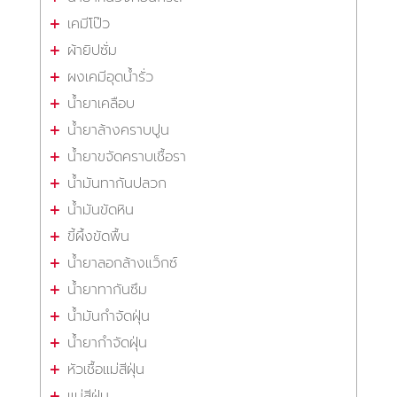
เคมีโป๊ว
ผ้ายิปซั่ม
ผงเคมีอุดน้ำรั่ว
น้ำยาเคลือบ
น้ำยาล้างคราบปูน
น้ำยาขจัดคราบเชื้อรา
น้ำมันทากันปลวก
น้ำมันขัดหิน
ขี้ผึ้งขัดพื้น
น้ำยาลอกล้างแว็กซ์
น้ำยาทากันซึม
น้ำมันกำจัดฝุ่น
น้ำยากำจัดฝุ่น
หัวเชื้อแม่สีฝุ่น
แม่สีฝุ่น