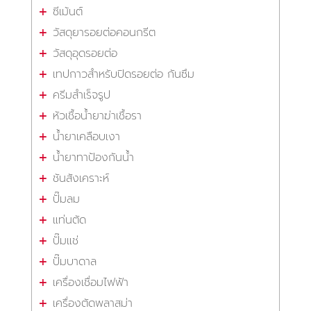
ซีเม้นต์
วัสดุยารอยต่อคอนกรีต
วัสดุอุดรอยต่อ
เทปกาวสำหรับปิดรอยต่อ กันซึม
ครีมสำเร็จรูป
หัวเชื้อน้ำยาฆ่าเชื้อรา
น้ำยาเคลือบเงา
น้ำยาทาป้องกันน้ำ
ชันสังเคราะห์
ปั๊มลม
แท่นตัด
ปั๊มแช่
ปั๊มบาดาล
เครื่องเชื่อมไฟฟ้า
เครื่องตัดพลาสม่า