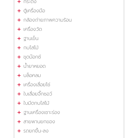
กระดิ่ง
ตู้เครื่องมือ
กล้องถ่ายภาพความร้อน
เครื่องวัด
ฐานเข็น
กบไสไม้
ชุดบ๊อกซ์
น้ำยาหยอด
บล็อคลม
เครื่องเลื่อยโซ่
ใบเลื่อยจิ๊กซอว์
ใบมีดกบไสไม้
ฐานเครื่องเซาะร่อง
สายพานยกของ
รถยกขึ้น-ลง