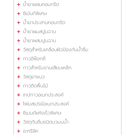
น้ำยาผสมคอนกรีต
ซีเม้นท์พิเศษ
น้ำยาประสานคอนกรีต
น้ำยาผมสปูนฉาบ
น้ำยาผสมปูนฉาบ
วัสดุสำหรับเคลือบผิวป้องกันน้ำซึม
กาวอีพ๊อกซี่
กาวสำหรับงานเสียบเหล็ก
วัสดุยาแนว
กาวติดพื้นไม้
เทปกาวอเนกประสงค์
โฟมสเปรย์อเนกประสงค์
ซีเมนต์แห้งเร็วพิเศษ
วัสดุกันซึมชนิดบวมนน้ำ
อะครีลิค