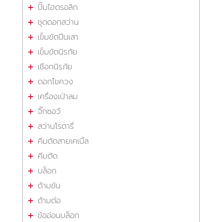
ปั๊มไฮดรอลิก
ชุดดอกสว่าน
เข็มขัดปีนเสา
เข็มขัดนิรภัย
เชือกนิรภัย
ดอกไขควง
เครื่องเป่าลม
จิ๊กซอว์
สว่านโรตารี่
คีมตัดสายเคเบิ้ล
คีมตัด
บล็อก
ด้ามขัน
ด้ามต่อ
ข้ออ่อนบล็อก