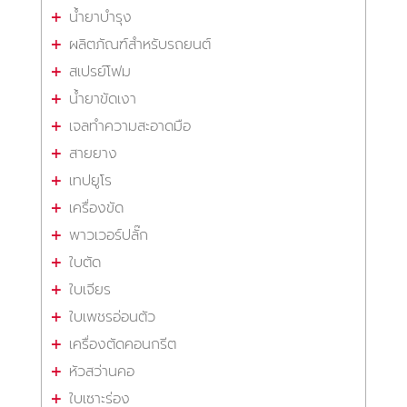
น้ำยาบำรุง
ผลิตภัณฑ์สำหรับรถยนต์
สเปรย์โฟม
น้ำยาขัดเงา
เจลทำความสะอาดมือ
สายยาง
เทปยูโร
เครื่องขัด
พาวเวอร์ปลั๊ก
ใบตัด
ใบเจียร
ใบเพชรอ่อนตัว
เครื่องตัดคอนกรีต
หัวสว่านคอ
ใบเซาะร่อง