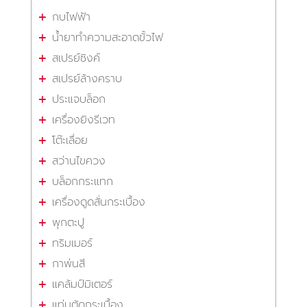
กบไฟฟ้า
น้ำยาทำความสะอาดขั้วไฟ
สเปรย์ซิงค์
สเปรย์ล้างคราบ
ประแจบล็อก
เครื่องยิงรีเวท
โต๊ะเลื่อย
สว่านไขควง
บล็อกกระแทก
เครื่องดูดสั่นกระเบื้อง
พุกตะปู
ทริมเมอร์
กาพ่นสี
แคล้มป์มิเตอร์
แท่นตัดกระเบื้อง