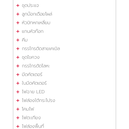
ชุดประแจ
ลูกบ๊อกเดือยโผล่
หัวบิทหกเหลี่ยม
แกนหัวท๊อก
คีม
กรรไกรตัดสายเคเบิล
ชุดไขควง
กรรไกรตัดโลหะ
มีดคัตเตอร์
ใบมีดคัตเตอร์
ไฟฉาย LED
ไฟส่องใต้กระโปรง
โคมไฟ
ไฟตะเกียง
ไฟส่องพื้นที่