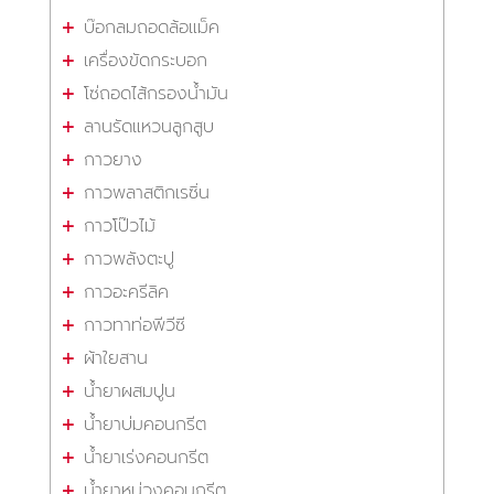
บ๊อกลมถอดล้อแม็ค
เครื่องขัดกระบอก
โซ่ถอดไส้กรองน้ำมัน
ลานรัดแหวนลูกสูบ
กาวยาง
กาวพลาสติกเรซิ่น
กาวโป๊วไม้
กาวพลังตะปู
กาวอะครีลิค
กาวทาท่อพีวีซี
ผ้าใยสาน
น้ำยาผสมปูน
น้ำยาบ่มคอนกรีต
น้ำยาเร่งคอนกรีต
น้ำยาหน่วงคอนกรีต