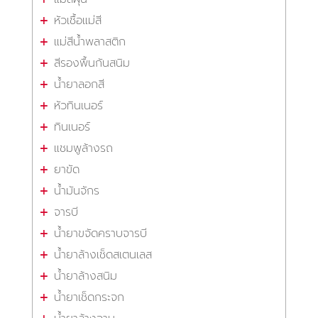
หัวเชื้อแม่สี
แม่สีน้ำพลาสติก
สีรองพื้นกันสนิม
น้ำยาลอกสี
หัวทินเนอร์
ทินเนอร์
แชมพูล้างรถ
ยาขัด
น้ำมันจักร
จารบี
น้ำยาขจัดคราบจารบี
น้ำยาล้างเช็ดสเตนเลส
น้ำยาล้างสนิม
น้ำยาเช็ดกระจก