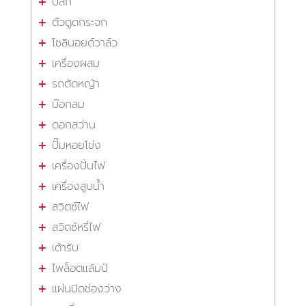
ปลั๊ก
ตัวดูดกระจก
โซลินอยด์วาล์ว
เครื่องผสม
รถตัดหญ้า
บ๊อกลม
ดอกสว่าน
ปั๊มหอยโข่ง
เครื่องปั่นไฟ
เครื่องสูบน้ำ
สวิตซ์ไฟ
สวิตซ์หรี่ไฟ
เต้ารับ
ไพล็อตแล้มป์
แผ่นปิดช่องว่าง