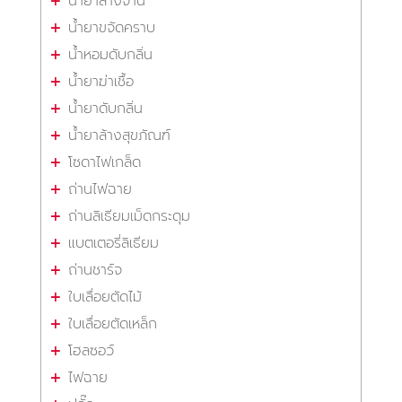
น้ำยาล้างจาน
น้ำยาขจัดคราบ
น้ำหอมดับกลิ่น
น้ำยาฆ่าเชื้อ
น้ำยาดับกลิ่น
น้ำยาล้างสุขภัณฑ์
โซดาไฟเกล็ด
ถ่านไฟฉาย
ถ่านลิเธียมเม็ดกระดุม
แบตเตอรี่ลิเธียม
ถ่านชาร์จ
ใบเลื่อยตัดไม้
ใบเลื่อยตัดเหล็ก
โฮลซอว์
ไฟฉาย