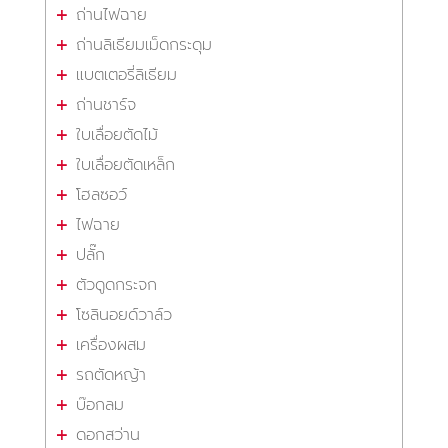
ถ่านไฟฉาย
ถ่านลิเธียมเม็ดกระดุม
แบตเตอรี่ลิเธียม
ถ่านชาร์จ
ใบเลื่อยตัดไม้
ใบเลื่อยตัดเหล็ก
โฮลซอว์
ไฟฉาย
ปลั๊ก
ตัวดูดกระจก
โซลินอยด์วาล์ว
เครื่องผสม
รถตัดหญ้า
บ๊อกลม
ดอกสว่าน