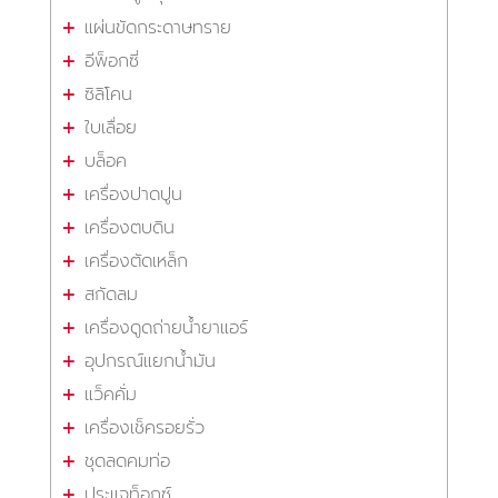
แผ่นขัดกระดาษทราย
อีพ็อกซี่
ซิลิโคน
ใบเลื่อย
บล็อค
เครื่องปาดปูน
เครื่องตบดิน
เครื่องตัดเหล็ก
สกัดลม
เครื่องดูดถ่ายน้ำยาแอร์
อุปกรณ์แยกน้ำมัน
แว็คคั่ม
เครื่องเช็ครอยรั่ว
ชุดลดคมท่อ
ประแจท็อกซ์