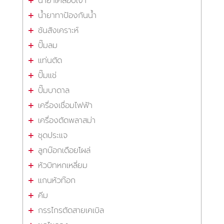
น้ำยาเคลือบเงา
น้ำยาทาป้องกันน้ำ
ชันสังเคราะห์
ปั๊มลม
แท่นตัด
ปั๊มแช่
ปั๊มบาดาล
เครื่องเชื่อมไฟฟ้า
เครื่องตัดพลาสม่า
ชุดประแจ
ลูกบ๊อกเดือยโผล่
หัวบิทหกเหลี่ยม
แกนหัวท๊อก
คีม
กรรไกรตัดสายเคเบิล