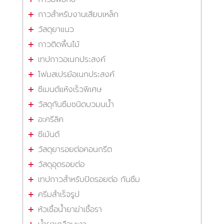
กาวสำหรับงานเสียบเหล็ก
วัสดุยาแนว
กาวติดพื้นไม้
เทปกาวอเนกประสงค์
โฟมสเปรย์อเนกประสงค์
ซีเมนต์แห้งเร็วพิเศษ
วัสดุกันซึมชนิดบวมนน้ำ
อะครีลิค
ซีเม้นต์
วัสดุยารอยต่อคอนกรีต
วัสดุอุดรอยต่อ
เทปกาวสำหรับปิดรอยต่อ กันซึม
ครีมสำเร็จรูป
หัวเชื้อน้ำยาฆ่าเชื้อรา