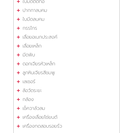
ใบมีดตัดท่อ
ปากกาลบคม
ใบมีดลบคม
กรรไกร
เลื่อยอเนกประสงค์
เลื่อยเหล็ก
มีดพับ
ดอกเจียรหัวเหล็ก
ลูกหินเจียรสีชมพู
เลเซอร์
ล้อวัดระยะ
กล้อง
เช็ควาล์วลม
เครื่องเลื่อยโซ่ยนต์
เครื่องทดสอบรอยรั่ว