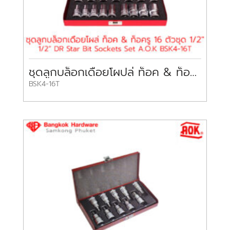
ชุดลูกบล็อกเดือยโผปล่ ท็อค & ท็อครู 1/2″ 16 ชิ้น A.O.K
BSK4-16T