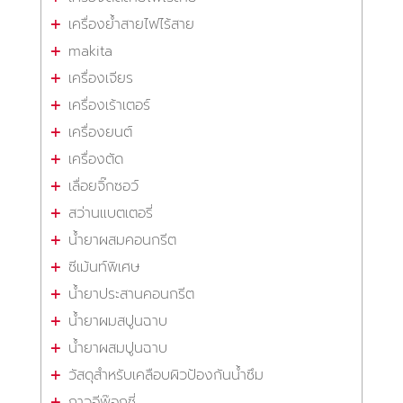
เครื่องย้ำสายไฟไร้สาย
makita
เครื่องเจียร
เครื่องเร้าเตอร์
เครื่องยนต์
เครื่องตัด
เลื่อยจิ๊กซอว์
สว่านแบตเตอรี่
น้ำยาผสมคอนกรีต
ซีเม้นท์พิเศษ
น้ำยาประสานคอนกรีต
น้ำยาผมสปูนฉาบ
น้ำยาผสมปูนฉาบ
วัสดุสำหรับเคลือบผิวป้องกันน้ำซึม
กาวอีพ๊อกซี่