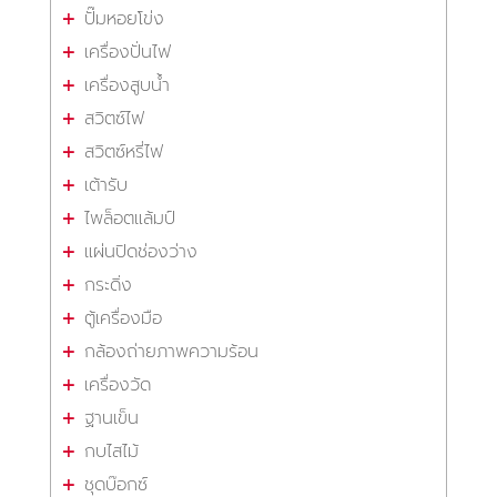
ปั๊มหอยโข่ง
เครื่องปั่นไฟ
เครื่องสูบน้ำ
สวิตซ์ไฟ
สวิตซ์หรี่ไฟ
เต้ารับ
ไพล็อตแล้มป์
แผ่นปิดช่องว่าง
กระดิ่ง
ตู้เครื่องมือ
กล้องถ่ายภาพความร้อน
เครื่องวัด
ฐานเข็น
กบไสไม้
ชุดบ๊อกซ์