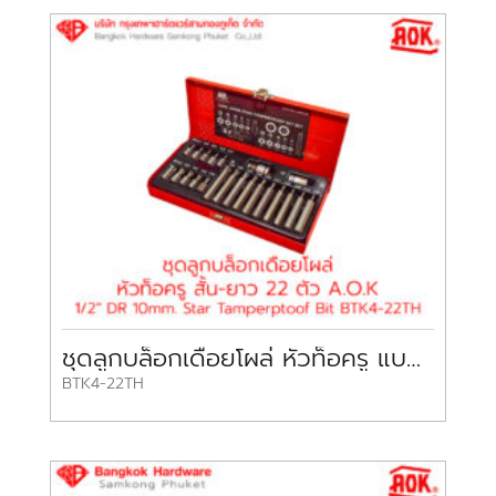
ชุดลูกบล็อกเดือยโผล่ หัวท็อครู แบบสลับหัว สั้น-ยาว 22 ชิ้น
BTK4-22TH