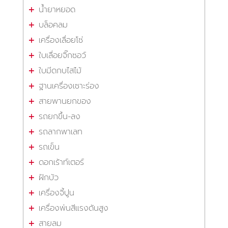
น้ำยาหยอด
บล็อคลม
เครื่องเลื่อยโซ่
ใบเลื่อยจิ๊กซอว์
ใบมีดกบไสไม้
ฐานเครื่องเซาะร่อง
สายพานยกของ
รถยกขึ้น-ลง
รถลากพาเลท
รถเข็น
ดอกเร้าท์เตอร์
ฝักบัว
เครื่องจี้ปูน
เครื่องพ่นสีแรงดันสูง
สายลม