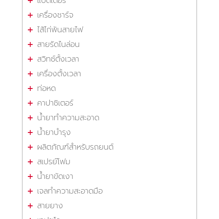
แบตเตอรี่
เครื่องชาร์จ
ไส้ไก่พันสายไฟ
สายรัดไนล่อน
สวิทซ์ตั้งเวลา
เครื่องตั้งเวลา
ท่อหด
คาปาซิเตอร์
น้ำยาทำความสะอาด
น้ำยาบำรุง
ผลิตภัณฑ์สำหรับรถยนต์
สเปรย์โฟม
น้ำยาขัดเงา
เจลทำความสะอาดมือ
สายยาง