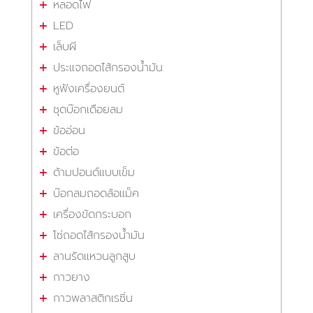
หลอดไฟ
LED
เล็บผี
ประแจถอดไส้กรองน้ำมัน
หูฟังเครื่องยนต์
ชุดบ๊อกเดือยลม
ข้ออ่อน
ข้อต่อ
ด้ามปอนด์แบบเข็ม
บ๊อกลมถอดล้อแม็ค
เครื่องขัดกระบอก
โซ่ถอดไส้กรองน้ำมัน
ลานรัดแหวนลูกสูบ
กาวยาง
กาวพลาสติกเรซิ่น