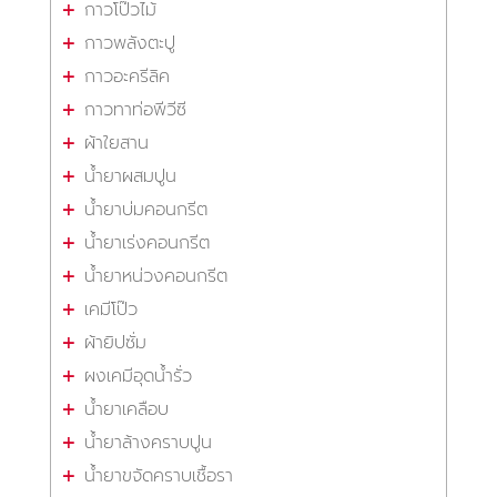
กาวโป๊วไม้
กาวพลังตะปู
กาวอะครีลิค
กาวทาท่อพีวีซี
ผ้าใยสาน
น้ำยาผสมปูน
น้ำยาบ่มคอนกรีต
น้ำยาเร่งคอนกรีต
น้ำยาหน่วงคอนกรีต
เคมีโป๊ว
ผ้ายิปซั่ม
ผงเคมีอุดน้ำรั่ว
น้ำยาเคลือบ
น้ำยาล้างคราบปูน
น้ำยาขจัดคราบเชื้อรา