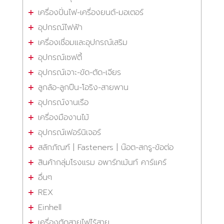
เครื่องปั่นไฟ-เครื่องยนต์-มอเตอร์
อุปกรณ์ไฟฟ้า
เครื่องเชื่อมและอุปกรณ์เสริม
อุปกรณ์เซฟตี้
อุปกรณ์เจาะ-ขัด-ตัด-เจียร
ลูกล้อ-ลูกปืน-โอริง-สายพาน
อุปกรณ์งานเรือ
เครื่องมืองานไม้
อุปกรณ์เฟอร์นิเจอร์
สลักภัณฑ์ | Fasteners | น๊อต-สกรู-ข้อต่อ
สินค้ากลุ่มโรงแรม อพาร์ทเม้นท์ คาร์แคร์
อื่นๆ
REX
Einhell
เครื่องตัดสายไฟไร้สาย