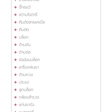
จิ๊กซอว์
สว่านโรตารี่
คีมตัดสายเคเบิ้ล
คีมตัด
บล็อก
ด้ามขัน
ด้ามต่อ
ข้ออ่อนบล็อก
เครื่องพ่นยา
ด้ามควง
ประแจ
ลูกบล็อก
กล้องสำรวจ
แท่นชาร์จ