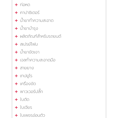
ท่อหด
คาปาซิเตอร์
น้ำยาทำความสะอาด
น้ำยาบำรุง
ผลิตภัณฑ์สำหรับรถยนต์
สเปรย์โฟม
น้ำยาขัดเงา
เจลทำความสะอาดมือ
สายยาง
เทปยูโร
เครื่องขัด
พาวเวอร์ปลั๊ก
ใบตัด
ใบเจียร
ใบเพชรอ่อนตัว