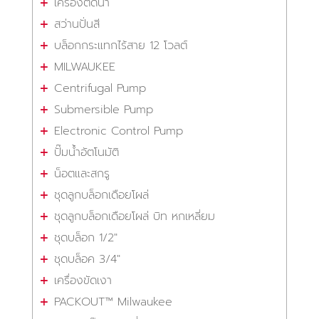
เครื่องตัดน้ำ
สว่านปั่นสี
บล็อกกระแทกไร้สาย 12 โวลต์
MILWAUKEE
Centrifugal Pump
Submersible Pump
Electronic Control Pump
ปั๊มน้ำอัตโนมัติ
น็อตและสกรู
ชุดลูกบล็อกเดือยโผล่
ชุดลูกบล็อกเดือยโผล่ บิท หกเหลี่ยม
ชุดบล็อก 1/2"
ชุดบล็อค 3/4"
เครื่องขัดเงา
PACKOUT™ Milwaukee