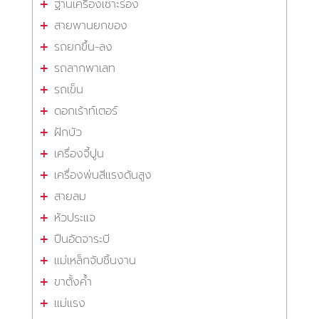
ฐานเครื่องเซาะร่อง
สายพานยกของ
รถยกขึ้น-ลง
รถลากพาเลท
รถเข็น
ดอกเร้าท์เตอร์
ฝักบัว
เครื่องจี้ปูน
เครื่องพ่นสีแรงดันสูง
สายลม
หัวประแจ
ปืนอัดจาระบี
แม่เหล็กจับชิ้นงาน
ขาตั้งค้ำ
แม่แรง