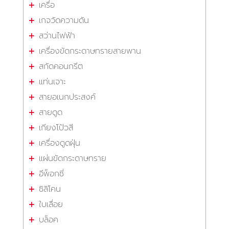
เครื่อ
เกจวัดความดัน
สว่านไฟฟ้า
เครื่องขัดกระดาษทรายสายพาน
สกัดคอนกรีต
แท่นเจาะ
สายอเนกประสงค์
สายดูด
เกียงโป้วสี
เครื่องดูดฝุ่น
แผ่นขัดกระดาษทราย
อีพ็อกซี่
ซิลิโคน
ใบเลื่อย
บล็อค