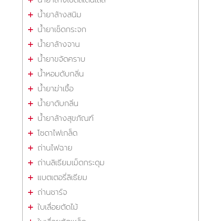
น้ำยาล้างสนิม
น้ำยาเช็ดกระจก
น้ำยาล้างจาน
น้ำยาขจัดคราบ
น้ำหอมดับกลิ่น
น้ำยาฆ่าเชื้อ
น้ำยาดับกลิ่น
น้ำยาล้างสุขภัณฑ์
โซดาไฟเกล็ด
ถ่านไฟฉาย
ถ่านลิเธียมเม็ดกระดุม
แบตเตอรี่ลิเธียม
ถ่านชาร์จ
ใบเลื่อยตัดไม้