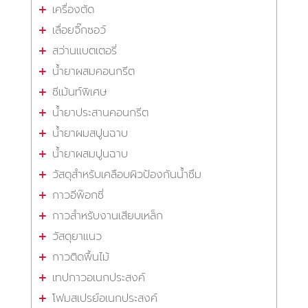
เครื่องตัด
เลื่อยจิ๊กซอว์
สว่านแบตเตอรี่
น้ำยาผสมคอนกรีต
ซีเม้นท์พิเศษ
น้ำยาประสานคอนกรีต
น้ำยาผมสปูนฉาบ
น้ำยาผสมปูนฉาบ
วัสดุสำหรับเคลือบผิวป้องกันน้ำซึม
กาวอีพ๊อกซี่
กาวสำหรับงานเสียบเหล็ก
วัสดุยาแนว
กาวติดพื้นไม้
เทปกาวอเนกประสงค์
โฟมสเปรย์อเนกประสงค์