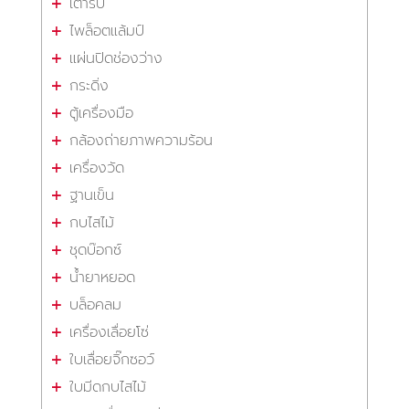
เต้ารับ
ไพล็อตแล้มป์
แผ่นปิดช่องว่าง
กระดิ่ง
ตู้เครื่องมือ
กล้องถ่ายภาพความร้อน
เครื่องวัด
ฐานเข็น
กบไสไม้
ชุดบ๊อกซ์
น้ำยาหยอด
บล็อคลม
เครื่องเลื่อยโซ่
ใบเลื่อยจิ๊กซอว์
ใบมีดกบไสไม้