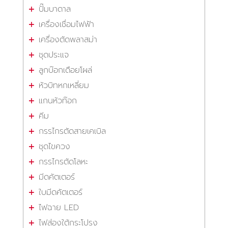
ปั๊มบาดาล
เครื่องเชื่อมไฟฟ้า
เครื่องตัดพลาสม่า
ชุดประแจ
ลูกบ๊อกเดือยโผล่
หัวบิทหกเหลี่ยม
แกนหัวท๊อก
คีม
กรรไกรตัดสายเคเบิล
ชุดไขควง
กรรไกรตัดโลหะ
มีดคัตเตอร์
ใบมีดคัตเตอร์
ไฟฉาย LED
ไฟส่องใต้กระโปรง