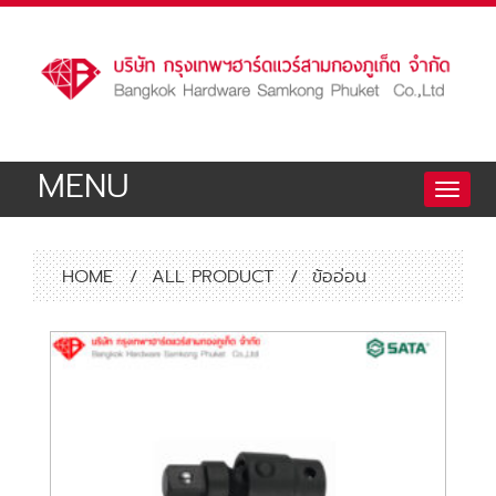
MENU
Toggle
naviga
HOME
/
ALL PRODUCT
/
ข้ออ่อน