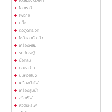
ใบเลื่อยตัดเหล็ก
โฮลซอว์
ไฟฉาย
ปลั๊ก
ตัวดูดกระจก
โซลินอยด์วาล์ว
เครื่องผสม
รถตัดหญ้า
บ๊อกลม
ดอกสว่าน
ปั๊มหอยโข่ง
เครื่องปั่นไฟ
เครื่องสูบน้ำ
สวิตซ์ไฟ
สวิตซ์หรี่ไฟ