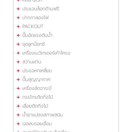
ประแจบล็อกด้ามฟรี
ปากกาลองไฟ
PACKOUT
ปั๊มอัดแรงดันน้ำ
ชุดลูกบ๊อกซ์
เครื่องเนวิเกเตอร์เค้าโครง
สว่านแท่น
ประแจหกเหลี่ยม
ปั๊มสุญญากาศ
เครื่องอัดจาระบี
กรรไกรตัดกิ่งไม้
เลื่อยตัดกิ่งไม้
น้ำยาแปลงสภาพสนิม
เจลลบรอยเชื่อม