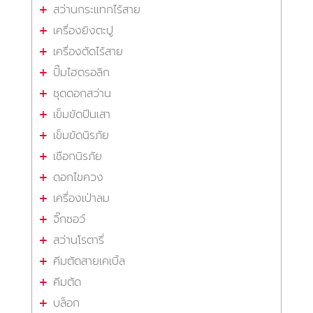
สว่านกระแทกไร้สาย
เครื่องยิงตะปู
เครื่องตัดไร้สาย
ปั๊มไฮดรอลิก
ชุดดอกสว่าน
เข็มขัดปีนเสา
เข็มขัดนิรภัย
เชือกนิรภัย
ดอกไขควง
เครื่องเป่าลม
จิ๊กซอว์
สว่านโรตารี่
คีมตัดสายเคเบิ้ล
คีมตัด
บล็อก