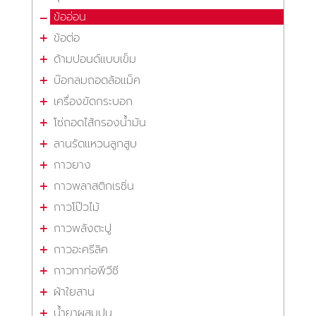
ข้ออ่อน
ข้อต่อ
ด้ามปอนด์แบบเข็ม
บ๊อกลมถอดล้อแม็ค
เครื่องขัดกระบอก
โซ่ถอดไส้กรองน้ำมัน
ลานรัดแหวนลูกสูบ
กาวยาง
กาวพลาสติกเรซิ่น
กาวโป๊วไม้
กาวพลังตะปู
กาวอะครีลิค
กาวทาท่อพีวีซี
ผ้าใยสาน
น้ำยาผสมปูน