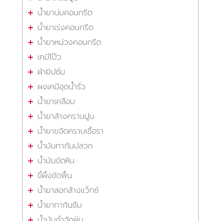
น้ำยาบ่มคอนกรีต
น้ำยาเร่งคอนกรีต
น้ำยาหน่วงคอนกรีต
เคมีโป๊ว
ผ้ายิปซั่ม
ผงเคมีอุดน้ำรั่ว
น้ำยาเคลือบ
น้ำยาล้างคราบปูน
น้ำยาขจัดคราบเชื้อรา
น้ำมันทากันปลวก
น้ำมันขัดหิน
ขี้ผึ้งขัดพื้น
น้ำยาลอกล้างแว็กซ์
น้ำยาทากันซึม
น้ำมันกำจัดฝุ่น