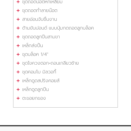
ชุดถอดน๊อตหกเหลี่ยม
ชุดถอดทำลายน๊อต
สายอ่อนจับชิ้นงาน
ด้ามขันปอนด์ แบบปุ่มกดถอดลูกบล็อค
ชุดถอดลูกปืนสามขา
เหล็กส่งปิ้น
ชุดบล็อค 1/4"
ชุดไขควงตอก+ถอนเกลียวซ้าย
ชุดคอมโบ มิลวอกี้
เหล็กดูดสปริงคอยส์
เหล็กดูดลูกปืน
ตะขอยกของ