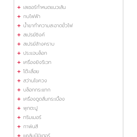
เลเซอร์กำหนดแนวเส้น
กบไฟฟ้า
น้ำยาทำความสะอาดขั้วไฟ
สเปรย์ซิงค์
สเปรย์ล้างคราบ
ประแจบล็อก
เครื่องยิงรีเวท
โต๊ะเลื่อย
สว่านไขควง
บล็อกกระแทก
เครื่องดูดสั่นกระเบื้อง
พุกตะปู
ทริมเมอร์
กาพ่นสี
แคล้มป์มิเตอร์