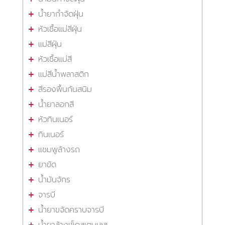
น้ำยากำจัดฝุ่น
หัวเชื้อแม่สีฝุ่น
แม่สีฝุ่น
หัวเชื้อแม่สี
แม่สีน้ำพลาสติก
สีรองพื้นกันสนิม
น้ำยาลอกสี
หัวทินเนอร์
ทินเนอร์
แชมพูล้างรถ
ยาขัด
น้ำมันจักร
จารบี
น้ำยาขจัดคราบจารบี
น้ำยาล้างเช็ดสเตนเลส