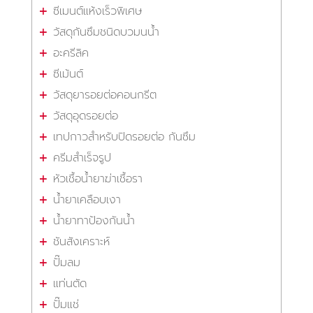
ซีเมนต์แห้งเร็วพิเศษ
วัสดุกันซึมชนิดบวมนน้ำ
อะครีลิค
ซีเม้นต์
วัสดุยารอยต่อคอนกรีต
วัสดุอุดรอยต่อ
เทปกาวสำหรับปิดรอยต่อ กันซึม
ครีมสำเร็จรูป
หัวเชื้อน้ำยาฆ่าเชื้อรา
น้ำยาเคลือบเงา
น้ำยาทาป้องกันน้ำ
ชันสังเคราะห์
ปั๊มลม
แท่นตัด
ปั๊มแช่