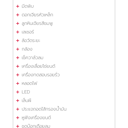
มีดพับ
ดอกเจียรหัวเหล็ก
ลูกหินเจียรสีชมพู
เลเซอร์
ล้อวัดระยะ
กล้อง
เช็ควาล์วลม
เครื่องเลื่อยโซ่ยนต์
เครื่องทดสอบรอยรั่ว
หลอดไฟ
LED
เล็บผี
ประแจถอดไส้กรองน้ำมัน
หูฟังเครื่องยนต์
ชุดบ๊อกเดือยลม