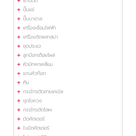
แท่นตัด
ปั๊มแช่
ปั๊มบาดาล
เครื่องเชื่อมไฟฟ้า
เครื่องตัดพลาสม่า
ชุดประแจ
ลูกบ๊อกเดือยโผล่
หัวบิทหกเหลี่ยม
แกนหัวท๊อก
คีม
กรรไกรตัดสายเคเบิล
ชุดไขควง
กรรไกรตัดโลหะ
มีดคัตเตอร์
ใบมีดคัตเตอร์