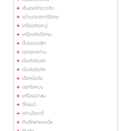
เซ็นเซอร์ตรวจจับ
สว่านกระแทกไร้สาย
เครื่องยิงตะปู
เครื่องตัดไร้สาย
ปั๊มไฮดรอลิก
ชุดดอกสว่าน
เข็มขัดปีนเสา
เข็มขัดนิรภัย
เชือกนิรภัย
ดอกไขควง
เครื่องเป่าลม
จิ๊กซอว์
สว่านโรตารี่
คีมตัดสายเคเบิ้ล
คีมตัด