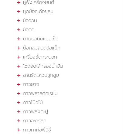
หูฟังเครื่องยนต์
ชุดบ๊อกเดือยลม
ข้ออ่อน
ข้อต่อ
ด้ามปอนด์แบบเข็ม
บ๊อกลมถอดล้อแม็ค
เครื่องขัดกระบอก
โซ่ถอดไส้กรองน้ำมัน
ลานรัดแหวนลูกสูบ
กาวยาง
กาวพลาสติกเรซิ่น
กาวโป๊วไม้
กาวพลังตะปู
กาวอะครีลิค
กาวทาท่อพีวีซี