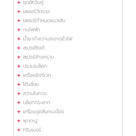
ชุดอัศวินคู่
เลเซอร์วัดระยะ
เลเซอร์กำหนดแนวเส้น
กบไฟฟ้า
น้ำยาทำความสะอาดขั้วไฟ
สเปรย์ซิงค์
สเปรย์ล้างคราบ
ประแจบล็อก
เครื่องยิงรีเวท
โต๊ะเลื่อย
สว่านไขควง
บล็อกกระแทก
เครื่องดูดสั่นกระเบื้อง
พุกตะปู
ทริมเมอร์