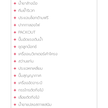
น้ำยาล้างมือ
คีมย้ำริเวท
ประแจบล็อกด้ามฟรี
ปากกาลองไฟ
PACKOUT
ปั๊มอัดแรงดันน้ำ
ชุดลูกบ๊อกซ์
เครื่องเนวิเกเตอร์เค้าโครง
สว่านแท่น
ประแจหกเหลี่ยม
ปั๊มสุญญากาศ
เครื่องอัดจาระบี
กรรไกรตัดกิ่งไม้
เลื่อยตัดกิ่งไม้
น้ำยาแปลงสภาพสนิม