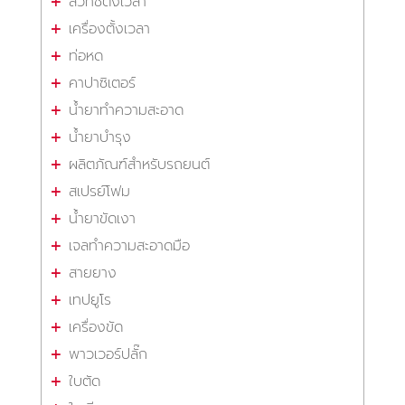
สวิทซ์ตั้งเวลา
เครื่องตั้งเวลา
ท่อหด
คาปาซิเตอร์
น้ำยาทำความสะอาด
น้ำยาบำรุง
ผลิตภัณฑ์สำหรับรถยนต์
สเปรย์โฟม
น้ำยาขัดเงา
เจลทำความสะอาดมือ
สายยาง
เทปยูโร
เครื่องขัด
พาวเวอร์ปลั๊ก
ใบตัด