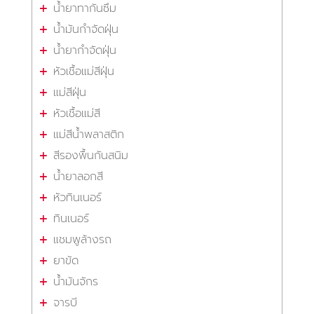
น้ำยาทากันซึม
น้ำมันกำจัดฝุ่น
น้ำยากำจัดฝุ่น
หัวเชื้อแม่สีฝุ่น
แม่สีฝุ่น
หัวเชื้อแม่สี
แม่สีน้ำพลาสติก
สีรองพื้นกันสนิม
น้ำยาลอกสี
หัวทินเนอร์
ทินเนอร์
แชมพูล้างรถ
ยาขัด
น้ำมันจักร
จารบี