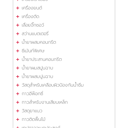
เครื่องยนต์
เครื่องตัด
เลื่อยจิ๊กซอว์
สว่านแบตเตอรี่
น้ำยาผสมคอนกรีต
ซีเม้นท์พิเศษ
น้ำยาประสานคอนกรีต
น้ำยาผมสปูนฉาบ
น้ำยาผสมปูนฉาบ
วัสดุสำหรับเคลือบผิวป้องกันน้ำซึม
กาวอีพ๊อกซี่
กาวสำหรับงานเสียบเหล็ก
วัสดุยาแนว
กาวติดพื้นไม้
เทปกาวอเนกประสงค์