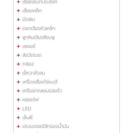
เลื่อยอเนกประสงค์
เลื่อยเหล็ก
มีดพับ
ดอกเจียรหัวเหล็ก
ลูกหินเจียรสีชมพู
เลเซอร์
ล้อวัดระยะ
กล้อง
เช็ควาล์วลม
เครื่องเลื่อยโซ่ยนต์
เครื่องทดสอบรอยรั่ว
หลอดไฟ
LED
เล็บผี
ประแจถอดไส้กรองน้ำมัน