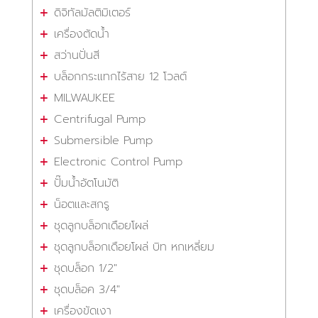
ดิจิทัลมัลติมิเตอร์
เครื่องตัดน้ำ
สว่านปั่นสี
บล็อกกระแทกไร้สาย 12 โวลต์
MILWAUKEE
Centrifugal Pump
Submersible Pump
Electronic Control Pump
ปั๊มน้ำอัตโนมัติ
น็อตและสกรู
ชุดลูกบล็อกเดือยโผล่
ชุดลูกบล็อกเดือยโผล่ บิท หกเหลี่ยม
ชุดบล็อก 1/2"
ชุดบล็อค 3/4"
เครื่องขัดเงา