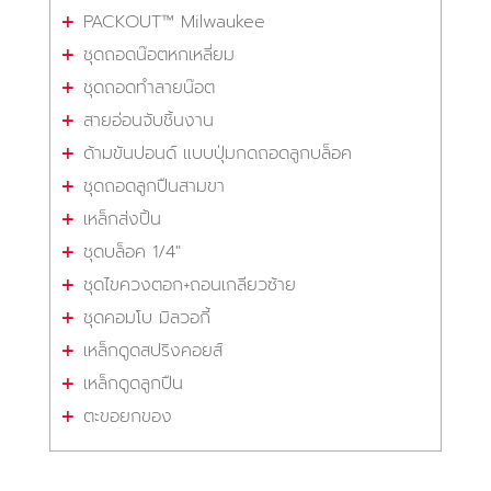
PACKOUT™ Milwaukee
ชุดถอดน๊อตหกเหลี่ยม
ชุดถอดทำลายน๊อต
สายอ่อนจับชิ้นงาน
ด้ามขันปอนด์ แบบปุ่มกดถอดลูกบล็อค
ชุดถอดลูกปืนสามขา
เหล็กส่งปิ้น
ชุดบล็อค 1/4"
ชุดไขควงตอก+ถอนเกลียวซ้าย
ชุดคอมโบ มิลวอกี้
เหล็กดูดสปริงคอยส์
เหล็กดูดลูกปืน
ตะขอยกของ