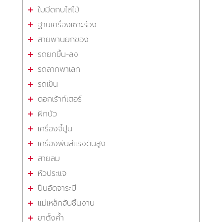
ใบมีดกบไสไม้
ฐานเครื่องเซาะร่อง
สายพานยกของ
รถยกขึ้น-ลง
รถลากพาเลท
รถเข็น
ดอกเร้าท์เตอร์
ฝักบัว
เครื่องจี้ปูน
เครื่องพ่นสีแรงดันสูง
สายลม
หัวประแจ
ปืนอัดจาระบี
แม่เหล็กจับชิ้นงาน
ขาตั้งค้ำ