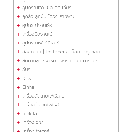
อุปกรณ์เจาะ-ขัด-ตัด-เจียร
ลูกล้อ-ลูกปืน-โอริง-สายพาน
อุปกรณ์งานเรือ
เครื่องมืองานไม้
อุปกรณ์เฟอร์นิเจอร์
สลักภัณฑ์ | Fasteners | น๊อต-สกรู-ข้อต่อ
สินค้ากลุ่มโรงแรม อพาร์ทเม้นท์ คาร์แคร์
อื่นๆ
REX
Einhell
เครื่องตัดสายไฟไร้สาย
เครื่องย้ำสายไฟไร้สาย
makita
เครื่องเจียร
เครื่องเร้าเตอร์