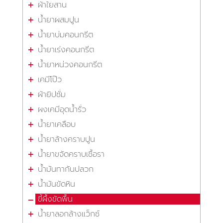
ผ้าใยสาน
น้ำยาผสมปูน
น้ำยาบ่มคอนกรีต
น้ำยาเร่งคอนกรีต
น้ำยาหน่วงคอนกรีต
เคมีโป๊ว
ผ้ายิปซั่ม
ผงเคมีอุดน้ำรั่ว
น้ำยาเคลือบ
น้ำยาล้างคราบปูน
น้ำยาขจัดคราบเชื้อรา
น้ำมันทากันปลวก
น้ำมันขัดหิน
ขี้ผึ้งขัดพื้น
น้ำยาลอกล้างแว็กซ์