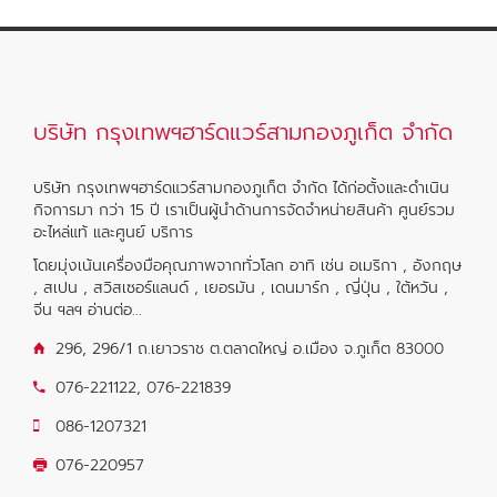
บริษัท กรุงเทพฯฮาร์ดแวร์สามกองภูเก็ต จำกัด
บริษัท กรุงเทพฯฮาร์ดแวร์สามกองภูเก็ต จำกัด ได้ก่อตั้งและดำเนิน
กิจการมา กว่า 15 ปี เราเป็นผู้นำด้านการจัดจำหน่ายสินค้า ศูนย์รวม
อะไหล่แท้ และศูนย์ บริการ
โดยมุ่งเน้นเครื่องมือคุณภาพจากทั่วโลก อาทิ เช่น อเมริกา , อังกฤษ
, สเปน , สวิสเซอร์แลนด์ , เยอรมัน , เดนมาร์ก , ญี่ปุ่น , ใต้หวัน ,
จีน ฯลฯ
อ่านต่อ...
296, 296/1 ถ.เยาวราช ต.ตลาดใหญ่ อ.เมือง จ.ภูเก็ต 83000
076-221122
,
076-221839
086-1207321
076-220957