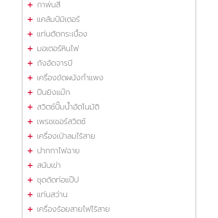
กาพ่นสี
แคล้มป์มิเตอร์
แท่นตัดกระเบื้อง
มอเตอร์หินไฟ
ถังอัดจารบี
เครื่องขัดผนังกำแพง
ปืนยิงแม๊ก
สวิตซ์ปั๊มน้ำอัตโนมัติ
เพรชเชอร์สวิตซ์
เครื่องเป่าลมไร้สาย
ปากกาไฟฉาย
สนับเข่า
ชุดดัดท่อแป๊ป
แท่นสว่าน
เครื่องร้อยสายไฟไร้สาย