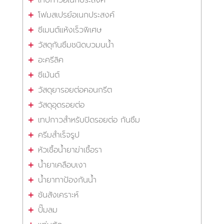
โฟมสเปรย์อเนกประสงค์
ซีเมนต์แห้งเร็วพิเศษ
วัสดุกันซึมชนิดบวมนน้ำ
อะครีลิค
ซีเม้นต์
วัสดุยารอยต่อคอนกรีต
วัสดุอุดรอยต่อ
เทปกาวสำหรับปิดรอยต่อ กันซึม
ครีมสำเร็จรูป
หัวเชื้อน้ำยาฆ่าเชื้อรา
น้ำยาเคลือบเงา
น้ำยาทาป้องกันน้ำ
ชันสังเคราะห์
ปั๊มลม