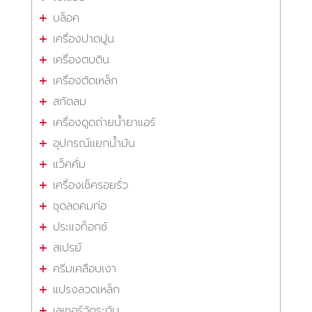
บล็อค
เครื่องปาดปูน
เครื่องตบดิน
เครื่องตัดเหล็ก
สกัดลม
เครื่องดูดถ่ายน้ำยาแอร์
อุปกรณ์แยกน้ำมัน
แว็คคั่ม
เครื่องเช็ครอยรั่ว
ชุดลดคมท่อ
ประแจท็อกซ์
สเปรย์
ครีมเคลือบเงา
แปรงลวดเหล็ก
เลเซอร์วัดระดับ