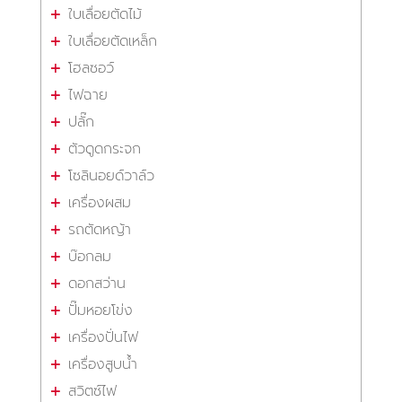
ใบเลื่อยตัดไม้
ใบเลื่อยตัดเหล็ก
โฮลซอว์
ไฟฉาย
ปลั๊ก
ตัวดูดกระจก
โซลินอยด์วาล์ว
เครื่องผสม
รถตัดหญ้า
บ๊อกลม
ดอกสว่าน
ปั๊มหอยโข่ง
เครื่องปั่นไฟ
เครื่องสูบน้ำ
สวิตซ์ไฟ