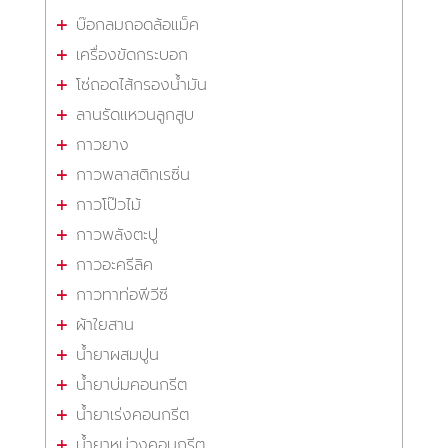
บ๊อกลมถอดล้อแม็ค
เครื่องขัดกระบอก
โซ่ถอดไส้กรองน้ำมัน
ลานรัดแหวนลูกสูบ
กาวยาง
กาวพลาสติกเรซิ่น
กาวโป๊วไม้
กาวพลังตะปู
กาวอะครีลิค
กาวทาท่อพีวีซี
ผ้าใยสาน
น้ำยาผสมปูน
น้ำยาบ่มคอนกรีต
น้ำยาเร่งคอนกรีต
น้ำยาหน่วงคอนกรีต