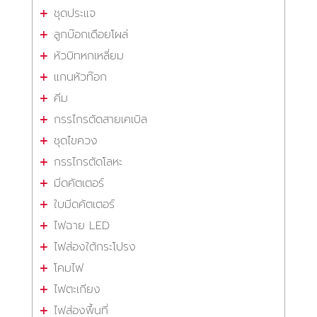
ชุดประแจ
ลูกบ๊อกเดือยโผล่
หัวบิทหกเหลี่ยม
แกนหัวท๊อก
คีม
กรรไกรตัดสายเคเบิล
ชุดไขควง
กรรไกรตัดโลหะ
มีดคัตเตอร์
ใบมีดคัตเตอร์
ไฟฉาย LED
ไฟส่องใต้กระโปรง
โคมไฟ
ไฟตะเกียง
ไฟส่องพื้นที่