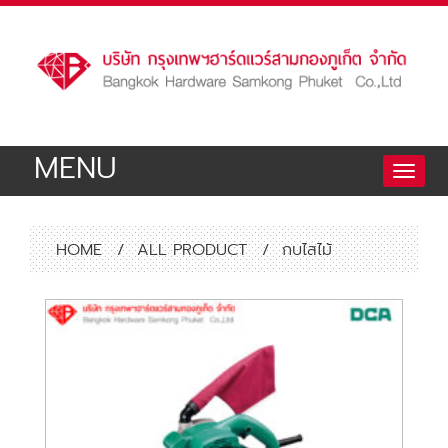
MENU
Toggle
naviga
HOME
/
ALL PRODUCT
/
กบไสไม้