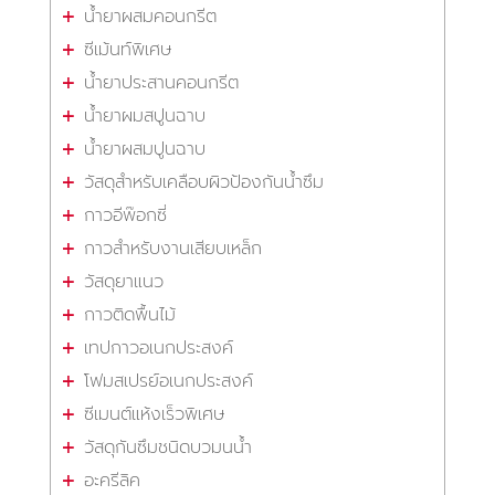
น้ำยาผสมคอนกรีต
ซีเม้นท์พิเศษ
น้ำยาประสานคอนกรีต
น้ำยาผมสปูนฉาบ
น้ำยาผสมปูนฉาบ
วัสดุสำหรับเคลือบผิวป้องกันน้ำซึม
กาวอีพ๊อกซี่
กาวสำหรับงานเสียบเหล็ก
วัสดุยาแนว
กาวติดพื้นไม้
เทปกาวอเนกประสงค์
โฟมสเปรย์อเนกประสงค์
ซีเมนต์แห้งเร็วพิเศษ
วัสดุกันซึมชนิดบวมนน้ำ
อะครีลิค