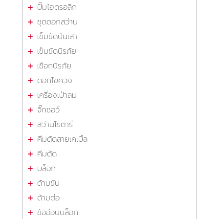
ปั๊มไฮดรอลิก
ชุดดอกสว่าน
เข็มขัดปีนเสา
เข็มขัดนิรภัย
เชือกนิรภัย
ดอกไขควง
เครื่องเป่าลม
จิ๊กซอว์
สว่านโรตารี่
คีมตัดสายเคเบิ้ล
คีมตัด
บล็อก
ด้ามขัน
ด้ามต่อ
ข้ออ่อนบล็อก