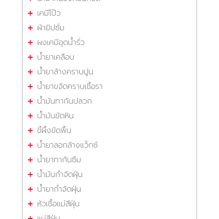
เคมีโป๊ว
ผ้ายิปซั่ม
ผงเคมีอุดน้ำรั่ว
น้ำยาเคลือบ
น้ำยาล้างคราบปูน
น้ำยาขจัดคราบเชื้อรา
น้ำมันทากันปลวก
น้ำมันขัดหิน
ขี้ผึ้งขัดพื้น
น้ำยาลอกล้างแว็กซ์
น้ำยาทากันซึม
น้ำมันกำจัดฝุ่น
น้ำยากำจัดฝุ่น
หัวเชื้อแม่สีฝุ่น
แม่สีฝุ่น