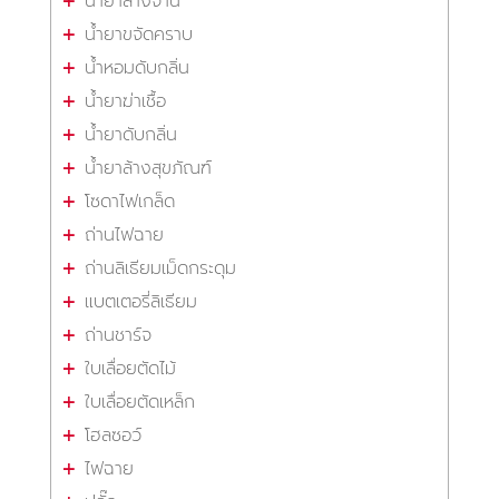
น้ำยาล้างจาน
น้ำยาขจัดคราบ
น้ำหอมดับกลิ่น
น้ำยาฆ่าเชื้อ
น้ำยาดับกลิ่น
น้ำยาล้างสุขภัณฑ์
โซดาไฟเกล็ด
ถ่านไฟฉาย
ถ่านลิเธียมเม็ดกระดุม
แบตเตอรี่ลิเธียม
ถ่านชาร์จ
ใบเลื่อยตัดไม้
ใบเลื่อยตัดเหล็ก
โฮลซอว์
ไฟฉาย