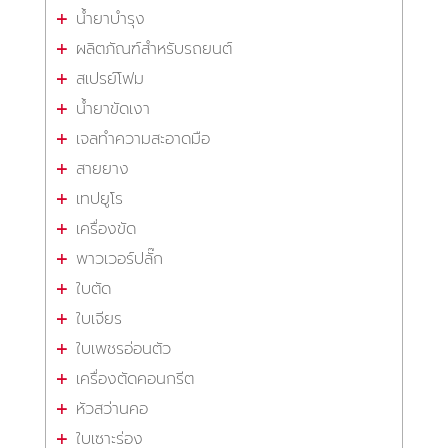
น้ำยาบำรุง
ผลิตภัณฑ์สำหรับรถยนต์
สเปรย์โฟม
น้ำยาขัดเงา
เจลทำความสะอาดมือ
สายยาง
เทปยูโร
เครื่องขัด
พาวเวอร์ปลั๊ก
ใบตัด
ใบเจียร
ใบเพชรอ่อนตัว
เครื่องตัดคอนกรีต
หัวสว่านคอ
ใบเซาะร่อง