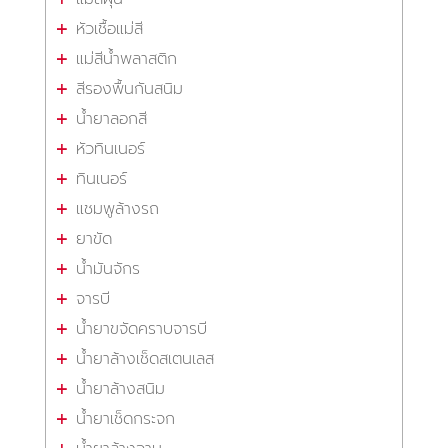
หัวเชื้อแม่สี
แม่สีน้ำพลาสติก
สีรองพื้นกันสนิม
น้ำยาลอกสี
หัวทินเนอร์
ทินเนอร์
แชมพูล้างรถ
ยาขัด
น้ำมันจักร
จารบี
น้ำยาขจัดคราบจารบี
น้ำยาล้างเช็ดสเตนเลส
น้ำยาล้างสนิม
น้ำยาเช็ดกระจก