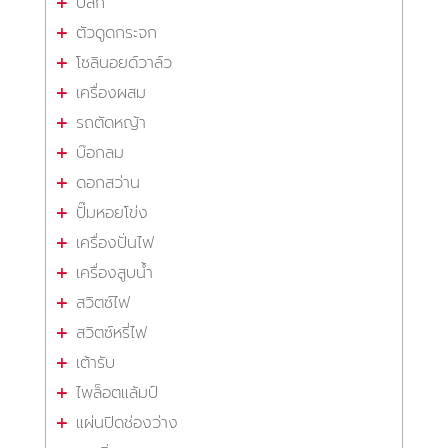
ปลั๊ก
ตัวดูดกระจก
โซลินอยด์วาล์ว
เครื่องผสม
รถตัดหญ้า
บ๊อกลม
ดอกสว่าน
ปั๊มหอยโข่ง
เครื่องปั่นไฟ
เครื่องสูบน้ำ
สวิตซ์ไฟ
สวิตซ์หรี่ไฟ
เต้ารับ
ไพล็อตแล้มป์
แผ่นปิดช่องว่าง