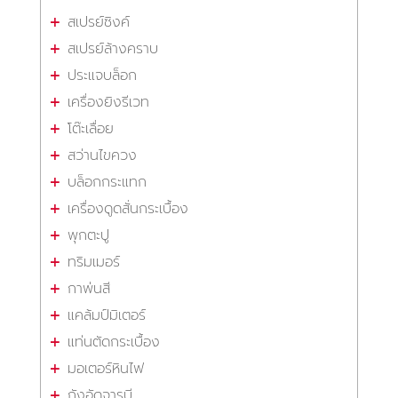
สเปรย์ซิงค์
สเปรย์ล้างคราบ
ประแจบล็อก
เครื่องยิงรีเวท
โต๊ะเลื่อย
สว่านไขควง
บล็อกกระแทก
เครื่องดูดสั่นกระเบื้อง
พุกตะปู
ทริมเมอร์
กาพ่นสี
แคล้มป์มิเตอร์
แท่นตัดกระเบื้อง
มอเตอร์หินไฟ
ถังอัดจารบี