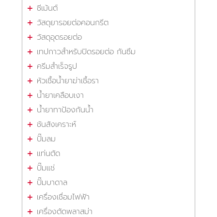
ซีเม้นต์
วัสดุยารอยต่อคอนกรีต
วัสดุอุดรอยต่อ
เทปกาวสำหรับปิดรอยต่อ กันซึม
ครีมสำเร็จรูป
หัวเชื้อน้ำยาฆ่าเชื้อรา
น้ำยาเคลือบเงา
น้ำยาทาป้องกันน้ำ
ชันสังเคราะห์
ปั๊มลม
แท่นตัด
ปั๊มแช่
ปั๊มบาดาล
เครื่องเชื่อมไฟฟ้า
เครื่องตัดพลาสม่า