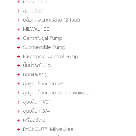
เครื่องตัดน้ำ
สว่านปั่นสี
บล็อกกระแทกไร้สาย 12 โวลต์
MILWAUKEE
Centrifugal Pump
Submersible Pump
Electronic Control Pump
ปั๊มน้ำอัตโนมัติ
น็อตและสกรู
ชุดลูกบล็อกเดือยโผล่
ชุดลูกบล็อกเดือยโผล่ บิท หกเหลี่ยม
ชุดบล็อก 1/2"
ชุดบล็อค 3/4"
เครื่องขัดเงา
PACKOUT™ Milwaukee