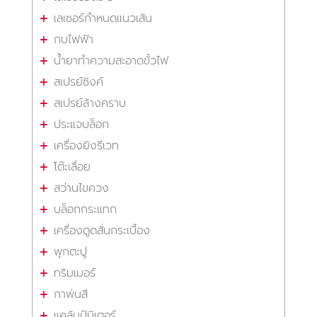
เลเซอร์กำหนดแนวเส้น
กบไฟฟ้า
น้ำยาทำความสะอาดขั้วไฟ
สเปรย์ซิงค์
สเปรย์ล้างคราบ
ประแจบล็อก
เครื่องยิงรีเวท
โต๊ะเลื่อย
สว่านไขควง
บล็อกกระแทก
เครื่องดูดสั่นกระเบื้อง
พุกตะปู
ทริมเมอร์
กาพ่นสี
แคล้มป์มิเตอร์