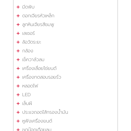
มีดพับ
ดอกเจียรหัวเหล็ก
ลูกหินเจียรสีชมพู
เลเซอร์
ล้อวัดระยะ
กล้อง
เช็ควาล์วลม
เครื่องเลื่อยโซ่ยนต์
เครื่องทดสอบรอยรั่ว
หลอดไฟ
LED
เล็บผี
ประแจถอดไส้กรองน้ำมัน
หูฟังเครื่องยนต์
ชุดบ๊อกเดือยลม