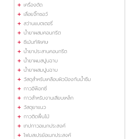
เครื่องตัด
เลื่อยจิ๊กซอว์
สว่านแบตเตอรี่
น้ำยาผสมคอนกรีต
ซีเม้นท์พิเศษ
น้ำยาประสานคอนกรีต
น้ำยาผมสปูนฉาบ
น้ำยาผสมปูนฉาบ
วัสดุสำหรับเคลือบผิวป้องกันน้ำซึม
กาวอีพ๊อกซี่
กาวสำหรับงานเสียบเหล็ก
วัสดุยาแนว
กาวติดพื้นไม้
เทปกาวอเนกประสงค์
โฟมสเปรย์อเนกประสงค์