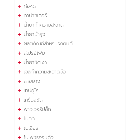
ท่อหด
คาปาซิเตอร์
น้ำยาทำความสะอาด
น้ำยาบำรุง
ผลิตภัณฑ์สำหรับรถยนต์
สเปรย์โฟม
น้ำยาขัดเงา
เจลทำความสะอาดมือ
สายยาง
เทปยูโร
เครื่องขัด
พาวเวอร์ปลั๊ก
ใบตัด
ใบเจียร
ใบเพชรอ่อนตัว