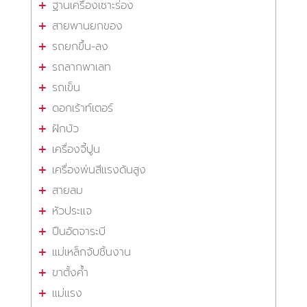
ฐานเครื่องเซาะร่อง
สายพานยกของ
รถยกขึ้น-ลง
รถลากพาเลท
รถเข็น
ดอกเร้าท์เตอร์
ฝักบัว
เครื่องจี้ปูน
เครื่องพ่นสีแรงดันสูง
สายลม
หัวประแจ
ปืนอัดจาระบี
แม่เหล็กจับชิ้นงาน
ขาตั้งค้ำ
แม่แรง