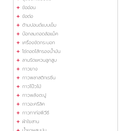
ข้ออ่อน
ข้อต่อ
ด้ามปอนด์แบบเข็ม
บ๊อกลมถอดล้อแม็ค
เครื่องขัดกระบอก
โซ่ถอดไส้กรองน้ำมัน
ลานรัดแหวนลูกสูบ
กาวยาง
กาวพลาสติกเรซิ่น
กาวโป๊วไม้
กาวพลังตะปู
กาวอะครีลิค
กาวทาท่อพีวีซี
ผ้าใยสาน
น้ำยาผสมปูน