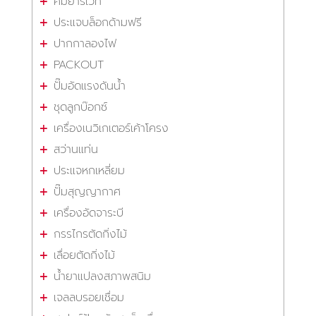
คีมย้ำริเวท
ประแจบล็อกด้ามฟรี
ปากกาลองไฟ
PACKOUT
ปั๊มอัดแรงดันน้ำ
ชุดลูกบ๊อกซ์
เครื่องเนวิเกเตอร์เค้าโครง
สว่านแท่น
ประแจหกเหลี่ยม
ปั๊มสุญญากาศ
เครื่องอัดจาระบี
กรรไกรตัดกิ่งไม้
เลื่อยตัดกิ่งไม้
น้ำยาแปลงสภาพสนิม
เจลลบรอยเชื่อม