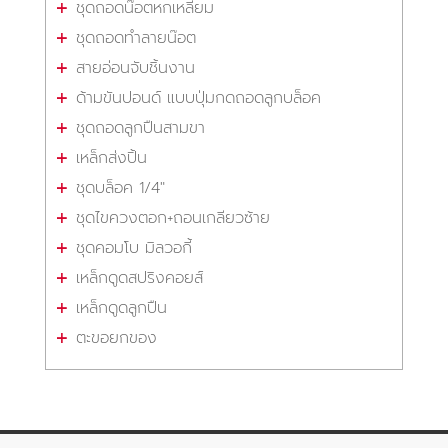
ชุดถอดน๊อตหกเหลี่ยม
ชุดถอดทำลายน๊อต
สายอ่อนจับชิ้นงาน
ด้ามขันปอนด์ แบบปุ่มกดถอดลูกบล็อค
ชุดถอดลูกปืนสามขา
เหล็กส่งปิ้น
ชุดบล็อค 1/4"
ชุดไขควงตอก+ถอนเกลียวซ้าย
ชุดคอมโบ มิลวอกี้
เหล็กดูดสปริงคอยส์
เหล็กดูดลูกปืน
ตะขอยกของ