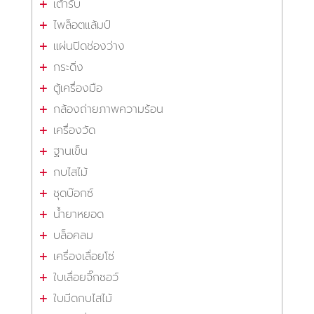
เต้ารับ
ไพล็อตแล้มป์
แผ่นปิดช่องว่าง
กระดิ่ง
ตู้เครื่องมือ
กล้องถ่ายภาพความร้อน
เครื่องวัด
ฐานเข็น
กบไสไม้
ชุดบ๊อกซ์
น้ำยาหยอด
บล็อคลม
เครื่องเลื่อยโซ่
ใบเลื่อยจิ๊กซอว์
ใบมีดกบไสไม้