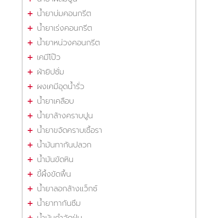
น้ำยาบ่มคอนกรีต
น้ำยาเร่งคอนกรีต
น้ำยาหน่วงคอนกรีต
เคมีโป๊ว
ผ้ายิปซั่ม
ผงเคมีอุดน้ำรั่ว
น้ำยาเคลือบ
น้ำยาล้างคราบปูน
น้ำยาขจัดคราบเชื้อรา
น้ำมันทากันปลวก
น้ำมันขัดหิน
ขี้ผึ้งขัดพื้น
น้ำยาลอกล้างแว็กซ์
น้ำยาทากันซึม
น้ำมันกำจัดฝุ่น