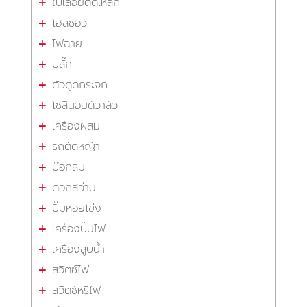
ใบเลื่อยตัดเหล็ก
โฮลซอว์
ไฟฉาย
ปลั๊ก
ตัวดูดกระจก
โซลินอยด์วาล์ว
เครื่องผสม
รถตัดหญ้า
บ๊อกลม
ดอกสว่าน
ปั๊มหอยโข่ง
เครื่องปั่นไฟ
เครื่องสูบน้ำ
สวิตซ์ไฟ
สวิตซ์หรี่ไฟ