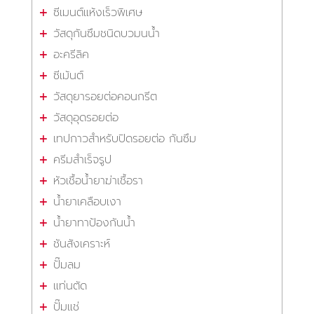
ซีเมนต์แห้งเร็วพิเศษ
วัสดุกันซึมชนิดบวมนน้ำ
อะครีลิค
ซีเม้นต์
วัสดุยารอยต่อคอนกรีต
วัสดุอุดรอยต่อ
เทปกาวสำหรับปิดรอยต่อ กันซึม
ครีมสำเร็จรูป
หัวเชื้อน้ำยาฆ่าเชื้อรา
น้ำยาเคลือบเงา
น้ำยาทาป้องกันน้ำ
ชันสังเคราะห์
ปั๊มลม
แท่นตัด
ปั๊มแช่