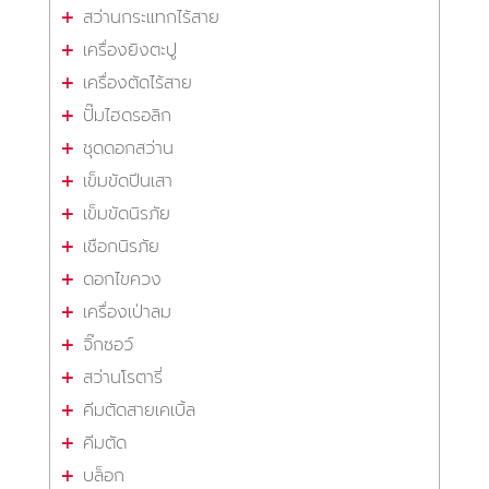
สว่านกระแทกไร้สาย
เครื่องยิงตะปู
เครื่องตัดไร้สาย
ปั๊มไฮดรอลิก
ชุดดอกสว่าน
เข็มขัดปีนเสา
เข็มขัดนิรภัย
เชือกนิรภัย
ดอกไขควง
เครื่องเป่าลม
จิ๊กซอว์
สว่านโรตารี่
คีมตัดสายเคเบิ้ล
คีมตัด
บล็อก