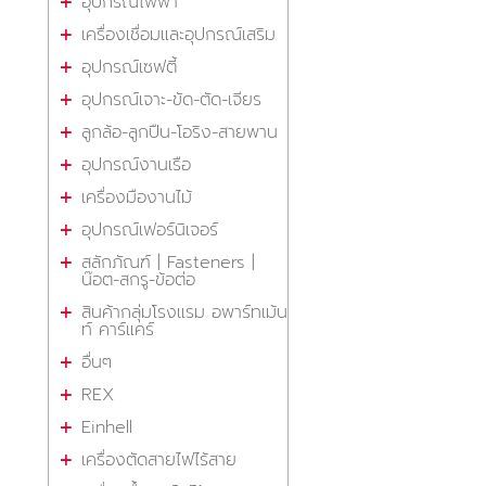
อุปกรณ์ไฟฟ้า
เครื่องเชื่อมและอุปกรณ์เสริม
อุปกรณ์เซฟตี้
อุปกรณ์เจาะ-ขัด-ตัด-เจียร
ลูกล้อ-ลูกปืน-โอริง-สายพาน
อุปกรณ์งานเรือ
เครื่องมืองานไม้
อุปกรณ์เฟอร์นิเจอร์
สลักภัณฑ์ | Fasteners |
น๊อต-สกรู-ข้อต่อ
สินค้ากลุ่มโรงแรม อพาร์ทเม้น
ท์ คาร์แคร์
อื่นๆ
REX
Einhell
เครื่องตัดสายไฟไร้สาย