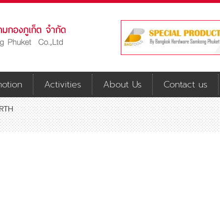
otion
Activities
About Us
Contact us
RTH