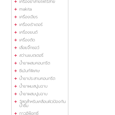
เครื่องย้ำสายไฟไร้สาย
makita
เครื่องเจียร
เครื่องเร้าเตอร์
เครื่องยนต์
เครื่องตัด
เลื่อยจิ๊กซอว์
สว่านแบตเตอรี่
น้ำยาผสมคอนกรีต
ซีเม้นท์พิเศษ
น้ำยาประสานคอนกรีต
น้ำยาผมสปูนฉาบ
น้ำยาผสมปูนฉาบ
วัสดุสำหรับเคลือบผิวป้องกัน
น้ำซึม
กาวอีพ๊อกซี่