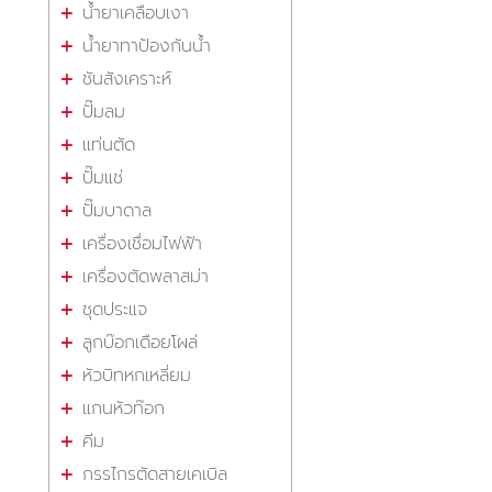
น้ำยาเคลือบเงา
น้ำยาทาป้องกันน้ำ
ชันสังเคราะห์
ปั๊มลม
แท่นตัด
ปั๊มแช่
ปั๊มบาดาล
เครื่องเชื่อมไฟฟ้า
เครื่องตัดพลาสม่า
ชุดประแจ
ลูกบ๊อกเดือยโผล่
หัวบิทหกเหลี่ยม
แกนหัวท๊อก
คีม
กรรไกรตัดสายเคเบิล