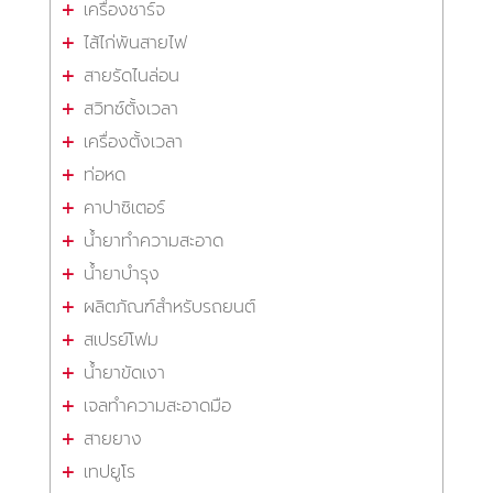
เครื่องชาร์จ
ไส้ไก่พันสายไฟ
สายรัดไนล่อน
สวิทซ์ตั้งเวลา
เครื่องตั้งเวลา
ท่อหด
คาปาซิเตอร์
น้ำยาทำความสะอาด
น้ำยาบำรุง
ผลิตภัณฑ์สำหรับรถยนต์
สเปรย์โฟม
น้ำยาขัดเงา
เจลทำความสะอาดมือ
สายยาง
เทปยูโร