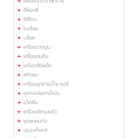
แผ่นขัดกระดาษทราย
อีพ็อกซี่
ซิลิโคน
ใบเลื่อย
บล็อค
เครื่องปาดปูน
เครื่องตบดิน
เครื่องตัดเหล็ก
สกัดลม
เครื่องดูดถ่ายน้ำยาแอร์
อุปกรณ์แยกน้ำมัน
แว็คคั่ม
เครื่องเช็ครอยรั่ว
ชุดลดคมท่อ
ประแจท็อกซ์