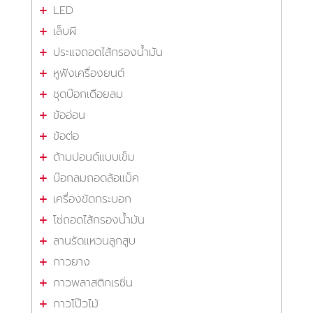
LED
เล็บผี
ประแจถอดไส้กรองน้ำมัน
หูฟังเครื่องยนต์
ชุดบ๊อกเดือยลม
ข้ออ่อน
ข้อต่อ
ด้ามปอนด์แบบเข็ม
บ๊อกลมถอดล้อแม็ค
เครื่องขัดกระบอก
โซ่ถอดไส้กรองน้ำมัน
ลานรัดแหวนลูกสูบ
กาวยาง
กาวพลาสติกเรซิ่น
กาวโป๊วไม้