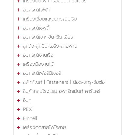
เครื่องปั่นไฟ-เครื่องยนต์-มอเตอร์
อุปกรณ์ไฟฟ้า
เครื่องเชื่อมและอุปกรณ์เสริม
อุปกรณ์เซฟตี้
อุปกรณ์เจาะ-ขัด-ตัด-เจียร
ลูกล้อ-ลูกปืน-โอริง-สายพาน
อุปกรณ์งานเรือ
เครื่องมืองานไม้
อุปกรณ์เฟอร์นิเจอร์
สลักภัณฑ์ | Fasteners | น๊อต-สกรู-ข้อต่อ
สินค้ากลุ่มโรงแรม อพาร์ทเม้นท์ คาร์แคร์
อื่นๆ
REX
Einhell
เครื่องตัดสายไฟไร้สาย