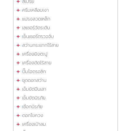
สเปรย์
ครีมเคลือบเงา
แปรงลวดเหล็ก
เลเซอร์วัดระดับ
เซ็นเซอร์ตรวจจับ
สว่านกระแทกไร้สาย
เครื่องยิงตะปู
เครื่องตัดไร้สาย
ปั๊มไฮดรอลิก
ชุดดอกสว่าน
เข็มขัดปีนเสา
เข็มขัดนิรภัย
เชือกนิรภัย
ดอกไขควง
เครื่องเป่าลม