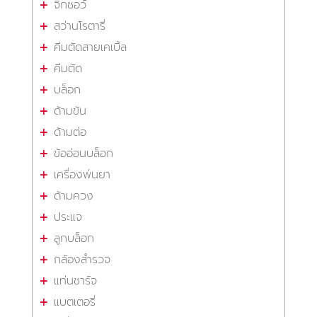
จิ๊กซอว์
สว่านโรตารี่
คีมตัดสายเคเบิ้ล
คีมตัด
บล็อก
ด้ามขัน
ด้ามต่อ
ข้ออ่อนบล็อก
เครื่องพ่นยา
ด้ามควง
ประแจ
ลูกบล็อก
กล้องสำรวจ
แท่นชาร์จ
แบตเตอรี่