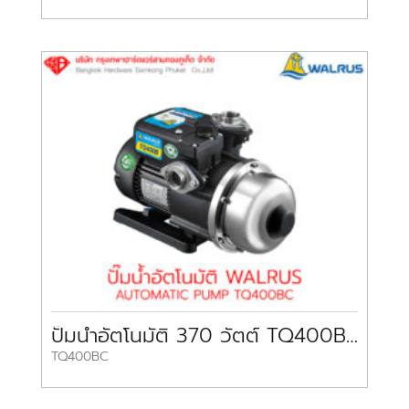
ปั๊มน้ำอัตโนมัติ 370 วัตต์ TQ400BC WALRUS
TQ400BC