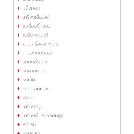
บล็อคลม
เครื่องเลื่อยโซ่
ใบเลื่อยจิ๊กซอว์
ใบมีดกบไสไม้
ฐานเครื่องเซาะร่อง
สายพานยกของ
รถยกขึ้น-ลง
รถลากพาเลท
รถเข็น
ดอกเร้าท์เตอร์
ฝักบัว
เครื่องจี้ปูน
เครื่องพ่นสีแรงดันสูง
สายลม
หัวประแจ