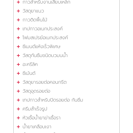
กาวสำหรับงานเสียบเหล็ก
วัสดุยาแนว
กาวติดพื้นไม้
เทปกาวอเนกประสงค์
โฟมสเปรย์อเนกประสงค์
ซีเมนต์แห้งเร็วพิเศษ
วัสดุกันซึมชนิดบวมนน้ำ
อะครีลิค
ซีเม้นต์
วัสดุยารอยต่อคอนกรีต
วัสดุอุดรอยต่อ
เทปกาวสำหรับปิดรอยต่อ กันซึม
ครีมสำเร็จรูป
หัวเชื้อน้ำยาฆ่าเชื้อรา
น้ำยาเคลือบเงา