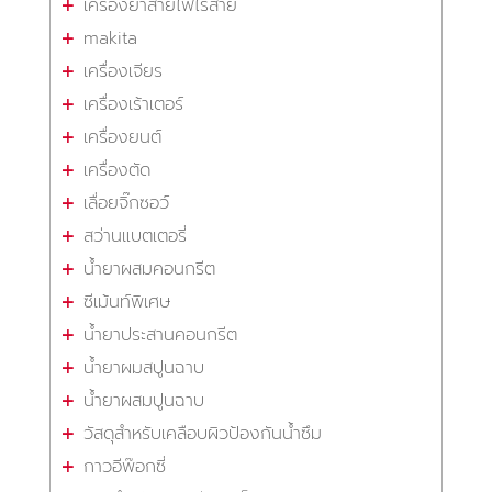
เครื่องย้ำสายไฟไร้สาย
makita
เครื่องเจียร
เครื่องเร้าเตอร์
เครื่องยนต์
เครื่องตัด
เลื่อยจิ๊กซอว์
สว่านแบตเตอรี่
น้ำยาผสมคอนกรีต
ซีเม้นท์พิเศษ
น้ำยาประสานคอนกรีต
น้ำยาผมสปูนฉาบ
น้ำยาผสมปูนฉาบ
วัสดุสำหรับเคลือบผิวป้องกันน้ำซึม
กาวอีพ๊อกซี่