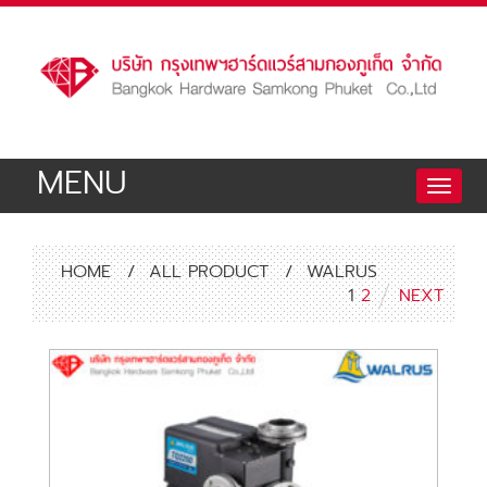
MENU
Toggle
naviga
HOME
/
ALL PRODUCT
/
WALRUS
1
2
NEXT