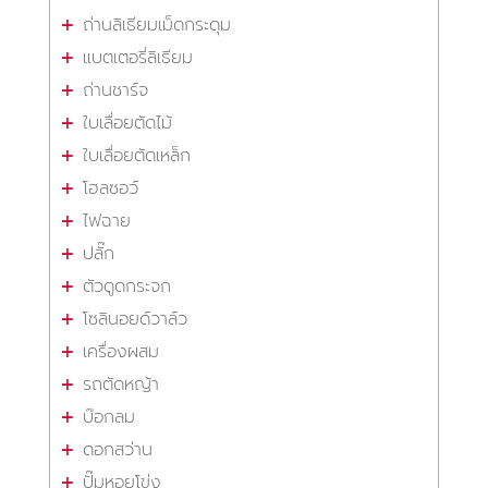
ถ่านลิเธียมเม็ดกระดุม
แบตเตอรี่ลิเธียม
ถ่านชาร์จ
ใบเลื่อยตัดไม้
ใบเลื่อยตัดเหล็ก
โฮลซอว์
ไฟฉาย
ปลั๊ก
ตัวดูดกระจก
โซลินอยด์วาล์ว
เครื่องผสม
รถตัดหญ้า
บ๊อกลม
ดอกสว่าน
ปั๊มหอยโข่ง