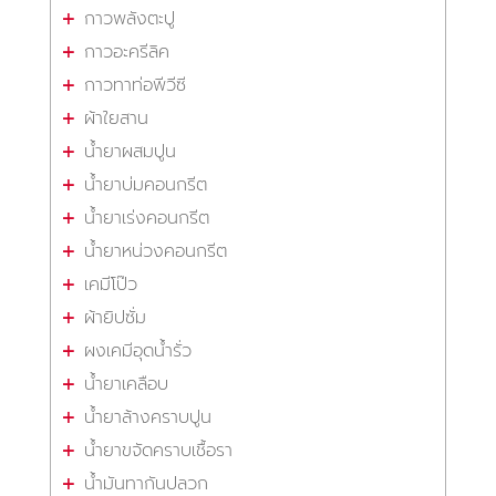
กาวพลังตะปู
กาวอะครีลิค
กาวทาท่อพีวีซี
ผ้าใยสาน
น้ำยาผสมปูน
น้ำยาบ่มคอนกรีต
น้ำยาเร่งคอนกรีต
น้ำยาหน่วงคอนกรีต
เคมีโป๊ว
ผ้ายิปซั่ม
ผงเคมีอุดน้ำรั่ว
น้ำยาเคลือบ
น้ำยาล้างคราบปูน
น้ำยาขจัดคราบเชื้อรา
น้ำมันทากันปลวก