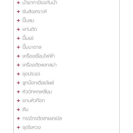
น้ำยาทาป้องกันน้ำ
ชันสังเคราะห์
ปั๊มลม
แท่นตัด
ปั๊มแช่
ปั๊มบาดาล
เครื่องเชื่อมไฟฟ้า
เครื่องตัดพลาสม่า
ชุดประแจ
ลูกบ๊อกเดือยโผล่
หัวบิทหกเหลี่ยม
แกนหัวท๊อก
คีม
กรรไกรตัดสายเคเบิล
ชุดไขควง