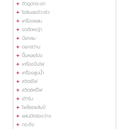
ตัวดูดกระจก
โซลินอยด์วาล์ว
เครื่องผสม
รถตัดหญ้า
บ๊อกลม
ดอกสว่าน
ปั๊มหอยโข่ง
เครื่องปั่นไฟ
เครื่องสูบน้ำ
สวิตซ์ไฟ
สวิตซ์หรี่ไฟ
เต้ารับ
ไพล็อตแล้มป์
แผ่นปิดช่องว่าง
กระดิ่ง