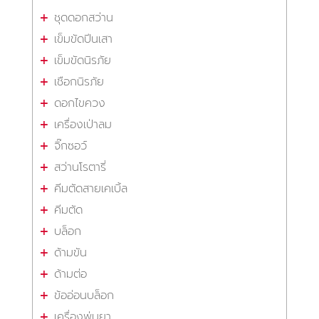
ชุดดอกสว่าน
เข็มขัดปีนเสา
เข็มขัดนิรภัย
เชือกนิรภัย
ดอกไขควง
เครื่องเป่าลม
จิ๊กซอว์
สว่านโรตารี่
คีมตัดสายเคเบิ้ล
คีมตัด
บล็อก
ด้ามขัน
ด้ามต่อ
ข้ออ่อนบล็อก
เครื่องพ่นยา