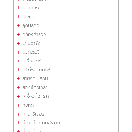
ด้ามควง
ประแจ
ลูกบล็อก
กล้องสำรวจ
แท่นชาร์จ
แบตเตอรี่
เครื่องชาร์จ
ไส้ไก่พันสายไฟ
สายรัดไนล่อน
สวิทซ์ตั้งเวลา
เครื่องตั้งเวลา
ท่อหด
คาปาซิเตอร์
น้ำยาทำความสะอาด
น้ำยาบำรุง