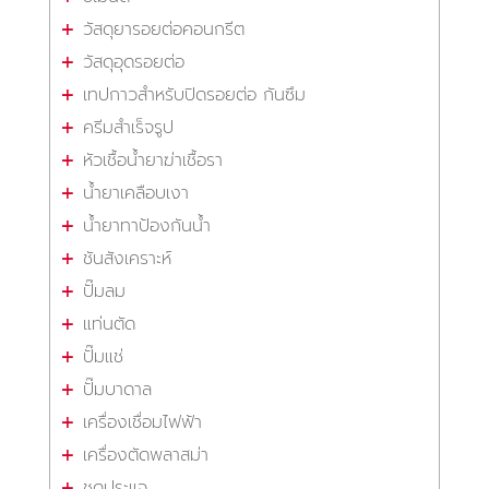
วัสดุยารอยต่อคอนกรีต
วัสดุอุดรอยต่อ
เทปกาวสำหรับปิดรอยต่อ กันซึม
ครีมสำเร็จรูป
หัวเชื้อน้ำยาฆ่าเชื้อรา
น้ำยาเคลือบเงา
น้ำยาทาป้องกันน้ำ
ชันสังเคราะห์
ปั๊มลม
แท่นตัด
ปั๊มแช่
ปั๊มบาดาล
เครื่องเชื่อมไฟฟ้า
เครื่องตัดพลาสม่า
ชุดประแจ