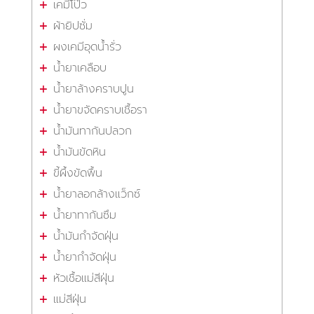
เคมีโป๊ว
ผ้ายิปซั่ม
ผงเคมีอุดน้ำรั่ว
น้ำยาเคลือบ
น้ำยาล้างคราบปูน
น้ำยาขจัดคราบเชื้อรา
น้ำมันทากันปลวก
น้ำมันขัดหิน
ขี้ผึ้งขัดพื้น
น้ำยาลอกล้างแว็กซ์
น้ำยาทากันซึม
น้ำมันกำจัดฝุ่น
น้ำยากำจัดฝุ่น
หัวเชื้อแม่สีฝุ่น
แม่สีฝุ่น