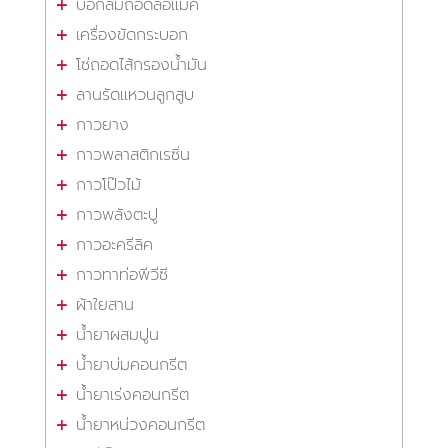
บ๊อกลมถอดล้อแม็ค
เครื่องขัดกระบอก
โซ่ถอดไส้กรองน้ำมัน
ลานรัดแหวนลูกสูบ
กาวยาง
กาวพลาสติกเรซิ่น
กาวโป๊วไม้
กาวพลังตะปู
กาวอะครีลิค
กาวทาท่อพีวีซี
ผ้าใยสาน
น้ำยาผสมปูน
น้ำยาบ่มคอนกรีต
น้ำยาเร่งคอนกรีต
น้ำยาหน่วงคอนกรีต