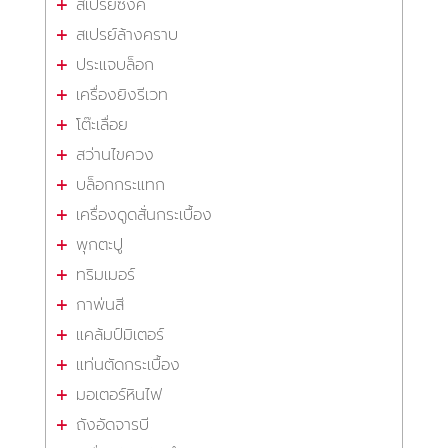
สเปรย์ซิงค์
สเปรย์ล้างคราบ
ประแจบล็อก
เครื่องยิงรีเวท
โต๊ะเลื่อย
สว่านไขควง
บล็อกกระแทก
เครื่องดูดสั่นกระเบื้อง
พุกตะปู
ทริมเมอร์
กาพ่นสี
แคล้มป์มิเตอร์
แท่นตัดกระเบื้อง
มอเตอร์หินไฟ
ถังอัดจารบี