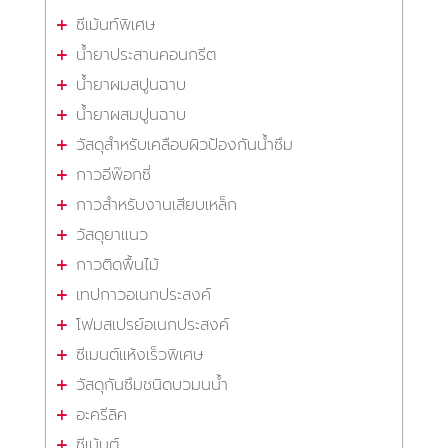
ซีเม้นท์พิเศษ
น้ำยาประสานคอนกรีต
น้ำยาผมสปูนฉาบ
น้ำยาผสมปูนฉาบ
วัสดุสำหรับเคลือบผิวป้องกันน้ำซึม
กาวอีพ๊อกซี่
กาวสำหรับงานเสียบเหล็ก
วัสดุยาแนว
กาวติดพื้นไม้
เทปกาวอเนกประสงค์
โฟมสเปรย์อเนกประสงค์
ซีเมนต์แห้งเร็วพิเศษ
วัสดุกันซึมชนิดบวมนน้ำ
อะครีลิค
ซีเม้นต์