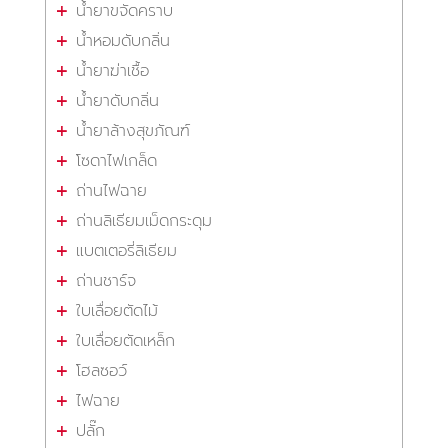
น้ำยาขจัดคราบ
น้ำหอมดับกลิ่น
น้ำยาฆ่าเชื้อ
น้ำยาดับกลิ่น
น้ำยาล้างสุขภัณฑ์
โซดาไฟเกล็ด
ถ่านไฟฉาย
ถ่านลิเธียมเม็ดกระดุม
แบตเตอรี่ลิเธียม
ถ่านชาร์จ
ใบเลื่อยตัดไม้
ใบเลื่อยตัดเหล็ก
โฮลซอว์
ไฟฉาย
ปลั๊ก