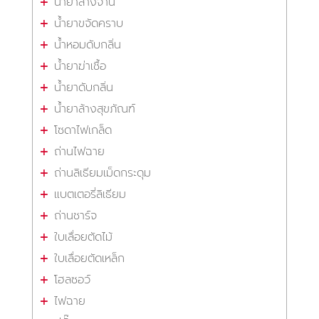
น้ำยาล้างจาน
น้ำยาขจัดคราบ
น้ำหอมดับกลิ่น
น้ำยาฆ่าเชื้อ
น้ำยาดับกลิ่น
น้ำยาล้างสุขภัณฑ์
โซดาไฟเกล็ด
ถ่านไฟฉาย
ถ่านลิเธียมเม็ดกระดุม
แบตเตอรี่ลิเธียม
ถ่านชาร์จ
ใบเลื่อยตัดไม้
ใบเลื่อยตัดเหล็ก
โฮลซอว์
ไฟฉาย