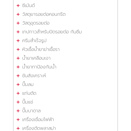
ซีเม้นต์
วัสดุยารอยต่อคอนกรีต
วัสดุอุดรอยต่อ
เทปกาวสำหรับปิดรอยต่อ กันซึม
ครีมสำเร็จรูป
หัวเชื้อน้ำยาฆ่าเชื้อรา
น้ำยาเคลือบเงา
น้ำยาทาป้องกันน้ำ
ชันสังเคราะห์
ปั๊มลม
แท่นตัด
ปั๊มแช่
ปั๊มบาดาล
เครื่องเชื่อมไฟฟ้า
เครื่องตัดพลาสม่า