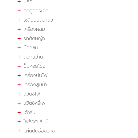
ปลั๊ก
ตัวดูดกระจก
โซลินอยด์วาล์ว
เครื่องผสม
รถตัดหญ้า
บ๊อกลม
ดอกสว่าน
ปั๊มหอยโข่ง
เครื่องปั่นไฟ
เครื่องสูบน้ำ
สวิตซ์ไฟ
สวิตซ์หรี่ไฟ
เต้ารับ
ไพล็อตแล้มป์
แผ่นปิดช่องว่าง