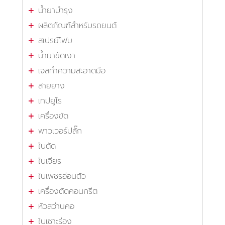
น้ำยาบำรุง
ผลิตภัณฑ์สำหรับรถยนต์
สเปรย์โฟม
น้ำยาขัดเงา
เจลทำความสะอาดมือ
สายยาง
เทปยูโร
เครื่องขัด
พาวเวอร์ปลั๊ก
ใบตัด
ใบเจียร
ใบเพชรอ่อนตัว
เครื่องตัดคอนกรีต
หัวสว่านคอ
ใบเซาะร่อง