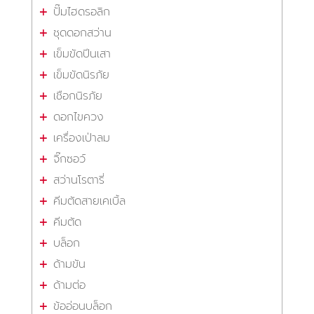
ปั๊มไฮดรอลิก
ชุดดอกสว่าน
เข็มขัดปีนเสา
เข็มขัดนิรภัย
เชือกนิรภัย
ดอกไขควง
เครื่องเป่าลม
จิ๊กซอว์
สว่านโรตารี่
คีมตัดสายเคเบิ้ล
คีมตัด
บล็อก
ด้ามขัน
ด้ามต่อ
ข้ออ่อนบล็อก