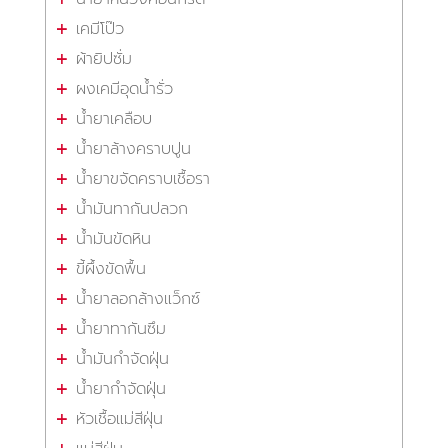
เคมีโป๊ว
ผ้ายิปซั่ม
ผงเคมีอุดน้ำรั่ว
น้ำยาเคลือบ
น้ำยาล้างคราบปูน
น้ำยาขจัดคราบเชื้อรา
น้ำมันทากันปลวก
น้ำมันขัดหิน
ขี้ผึ้งขัดพื้น
น้ำยาลอกล้างแว็กซ์
น้ำยาทากันซึม
น้ำมันกำจัดฝุ่น
น้ำยากำจัดฝุ่น
หัวเชื้อแม่สีฝุ่น