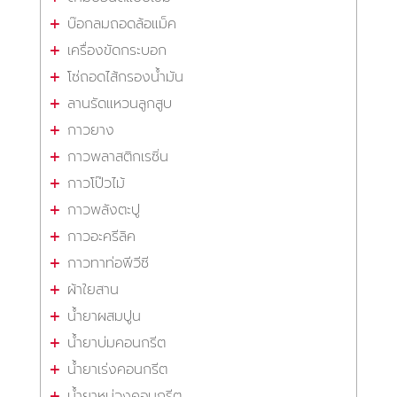
บ๊อกลมถอดล้อแม็ค
เครื่องขัดกระบอก
โซ่ถอดไส้กรองน้ำมัน
ลานรัดแหวนลูกสูบ
กาวยาง
กาวพลาสติกเรซิ่น
กาวโป๊วไม้
กาวพลังตะปู
กาวอะครีลิค
กาวทาท่อพีวีซี
ผ้าใยสาน
น้ำยาผสมปูน
น้ำยาบ่มคอนกรีต
น้ำยาเร่งคอนกรีต
น้ำยาหน่วงคอนกรีต