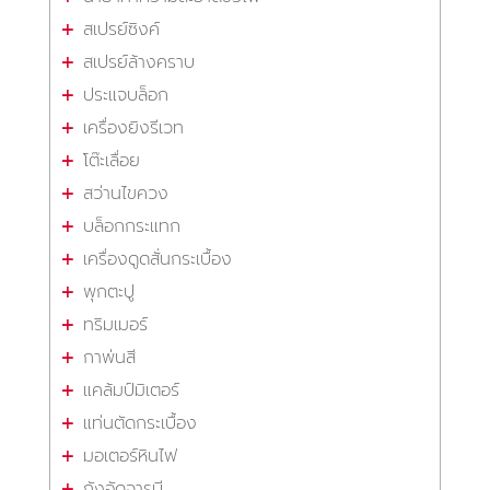
สเปรย์ซิงค์
สเปรย์ล้างคราบ
ประแจบล็อก
เครื่องยิงรีเวท
โต๊ะเลื่อย
สว่านไขควง
บล็อกกระแทก
เครื่องดูดสั่นกระเบื้อง
พุกตะปู
ทริมเมอร์
กาพ่นสี
แคล้มป์มิเตอร์
แท่นตัดกระเบื้อง
มอเตอร์หินไฟ
ถังอัดจารบี