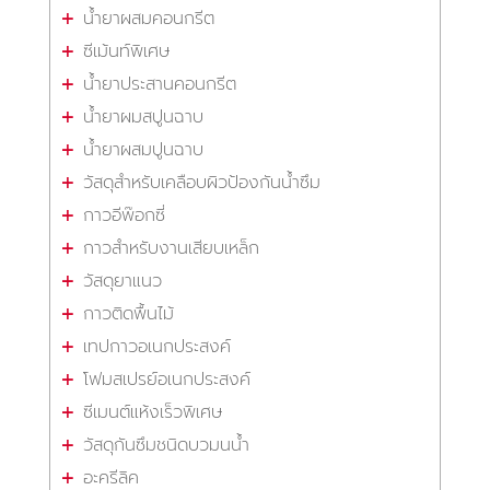
น้ำยาผสมคอนกรีต
ซีเม้นท์พิเศษ
น้ำยาประสานคอนกรีต
น้ำยาผมสปูนฉาบ
น้ำยาผสมปูนฉาบ
วัสดุสำหรับเคลือบผิวป้องกันน้ำซึม
กาวอีพ๊อกซี่
กาวสำหรับงานเสียบเหล็ก
วัสดุยาแนว
กาวติดพื้นไม้
เทปกาวอเนกประสงค์
โฟมสเปรย์อเนกประสงค์
ซีเมนต์แห้งเร็วพิเศษ
วัสดุกันซึมชนิดบวมนน้ำ
อะครีลิค