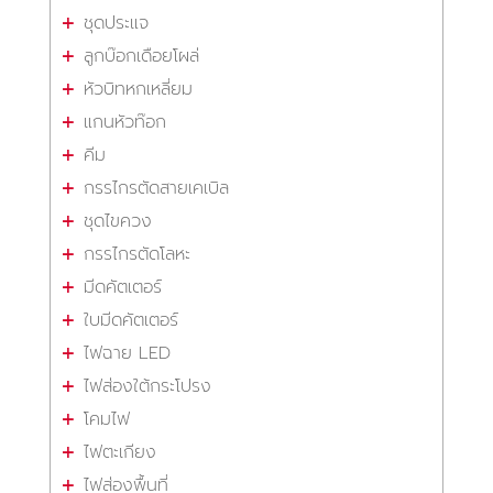
ชุดประแจ
ลูกบ๊อกเดือยโผล่
หัวบิทหกเหลี่ยม
แกนหัวท๊อก
คีม
กรรไกรตัดสายเคเบิล
ชุดไขควง
กรรไกรตัดโลหะ
มีดคัตเตอร์
ใบมีดคัตเตอร์
ไฟฉาย LED
ไฟส่องใต้กระโปรง
โคมไฟ
ไฟตะเกียง
ไฟส่องพื้นที่