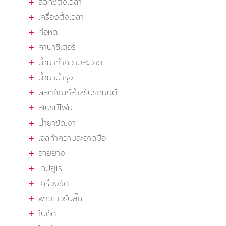
สวิทซ์ตั้งเวลา
เครื่องตั้งเวลา
ท่อหด
คาปาซิเตอร์
น้ำยาทำความสะอาด
น้ำยาบำรุง
ผลิตภัณฑ์สำหรับรถยนต์
สเปรย์โฟม
น้ำยาขัดเงา
เจลทำความสะอาดมือ
สายยาง
เทปยูโร
เครื่องขัด
พาวเวอร์ปลั๊ก
ใบตัด