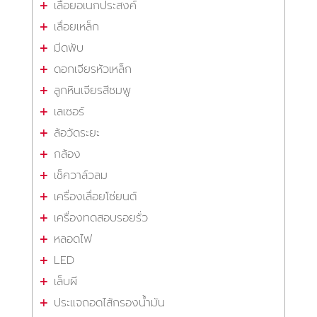
เลื่อยอเนกประสงค์
เลื่อยเหล็ก
มีดพับ
ดอกเจียรหัวเหล็ก
ลูกหินเจียรสีชมพู
เลเซอร์
ล้อวัดระยะ
กล้อง
เช็ควาล์วลม
เครื่องเลื่อยโซ่ยนต์
เครื่องทดสอบรอยรั่ว
หลอดไฟ
LED
เล็บผี
ประแจถอดไส้กรองน้ำมัน