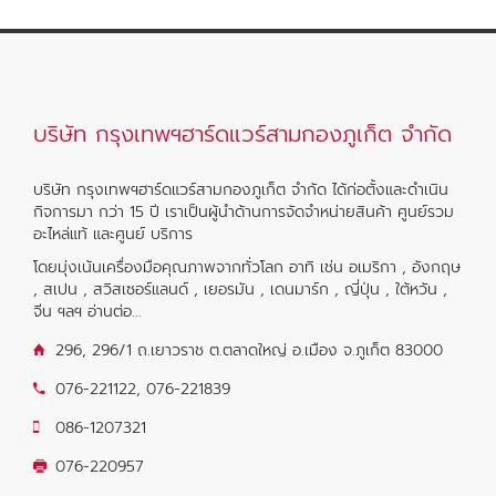
บริษัท กรุงเทพฯฮาร์ดแวร์สามกองภูเก็ต จำกัด
บริษัท กรุงเทพฯฮาร์ดแวร์สามกองภูเก็ต จำกัด ได้ก่อตั้งและดำเนิน
กิจการมา กว่า 15 ปี เราเป็นผู้นำด้านการจัดจำหน่ายสินค้า ศูนย์รวม
อะไหล่แท้ และศูนย์ บริการ
โดยมุ่งเน้นเครื่องมือคุณภาพจากทั่วโลก อาทิ เช่น อเมริกา , อังกฤษ
, สเปน , สวิสเซอร์แลนด์ , เยอรมัน , เดนมาร์ก , ญี่ปุ่น , ใต้หวัน ,
จีน ฯลฯ
อ่านต่อ...
296, 296/1 ถ.เยาวราช ต.ตลาดใหญ่ อ.เมือง จ.ภูเก็ต 83000
076-221122
,
076-221839
086-1207321
076-220957