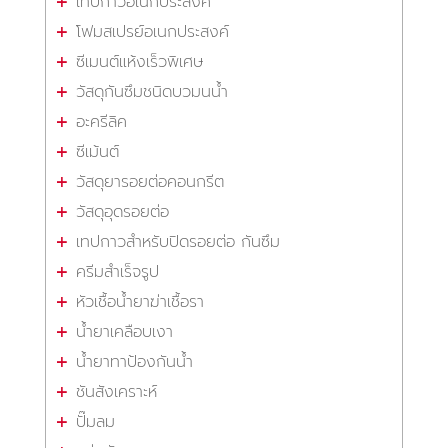
เทปกาวอเนกประสงค์
โฟมสเปรย์อเนกประสงค์
ซีเมนต์แห้งเร็วพิเศษ
วัสดุกันซึมชนิดบวมนน้ำ
อะครีลิค
ซีเม้นต์
วัสดุยารอยต่อคอนกรีต
วัสดุอุดรอยต่อ
เทปกาวสำหรับปิดรอยต่อ กันซึม
ครีมสำเร็จรูป
หัวเชื้อน้ำยาฆ่าเชื้อรา
น้ำยาเคลือบเงา
น้ำยาทาป้องกันน้ำ
ชันสังเคราะห์
ปั๊มลม