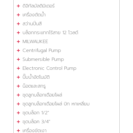
ดิจิทัลมัลติมิเตอร์
เครื่องตัดน้ำ
สว่านปั่นสี
บล็อกกระแทกไร้สาย 12 โวลต์
MILWAUKEE
Centrifugal Pump
Submersible Pump
Electronic Control Pump
ปั๊มน้ำอัตโนมัติ
น็อตและสกรู
ชุดลูกบล็อกเดือยโผล่
ชุดลูกบล็อกเดือยโผล่ บิท หกเหลี่ยม
ชุดบล็อก 1/2"
ชุดบล็อค 3/4"
เครื่องขัดเงา