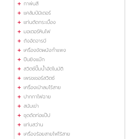
กาพ่นสี
แคล้มป์มิเตอร์
แท่นตัดกระเบื้อง
มอเตอร์หินไฟ
ถังอัดจารบี
เครื่องขัดผนังกำแพง
ปืนยิงแม๊ก
สวิตซ์ปั๊มน้ำอัตโนมัติ
เพรชเชอร์สวิตซ์
เครื่องเป่าลมไร้สาย
ปากกาไฟฉาย
สนับเข่า
ชุดดัดท่อแป๊ป
แท่นสว่าน
เครื่องร้อยสายไฟไร้สาย