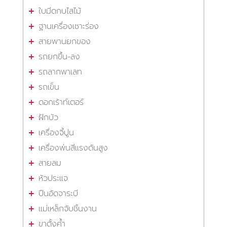
ใบมีดกบไสไม้
ฐานเครื่องเซาะร่อง
สายพานยกของ
รถยกขึ้น-ลง
รถลากพาเลท
รถเข็น
ดอกเร้าท์เตอร์
ฝักบัว
เครื่องจี้ปูน
เครื่องพ่นสีแรงดันสูง
สายลม
หัวประแจ
ปืนอัดจาระบี
แม่เหล็กจับชิ้นงาน
ขาตั้งค้ำ