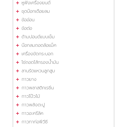
หูฟังเครื่องยนต์
ชุดบ๊อกเดือยลม
ข้ออ่อน
ข้อต่อ
ด้ามปอนด์แบบเข็ม
บ๊อกลมถอดล้อแม็ค
เครื่องขัดกระบอก
โซ่ถอดไส้กรองน้ำมัน
ลานรัดแหวนลูกสูบ
กาวยาง
กาวพลาสติกเรซิ่น
กาวโป๊วไม้
กาวพลังตะปู
กาวอะครีลิค
กาวทาท่อพีวีซี