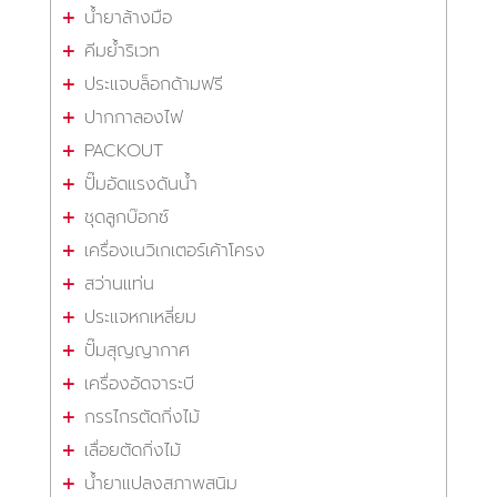
น้ำยาล้างมือ
คีมย้ำริเวท
ประแจบล็อกด้ามฟรี
ปากกาลองไฟ
PACKOUT
ปั๊มอัดแรงดันน้ำ
ชุดลูกบ๊อกซ์
เครื่องเนวิเกเตอร์เค้าโครง
สว่านแท่น
ประแจหกเหลี่ยม
ปั๊มสุญญากาศ
เครื่องอัดจาระบี
กรรไกรตัดกิ่งไม้
เลื่อยตัดกิ่งไม้
น้ำยาแปลงสภาพสนิม