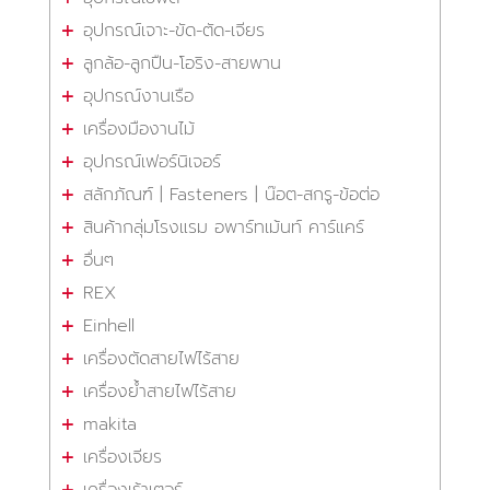
อุปกรณ์เจาะ-ขัด-ตัด-เจียร
ลูกล้อ-ลูกปืน-โอริง-สายพาน
อุปกรณ์งานเรือ
เครื่องมืองานไม้
อุปกรณ์เฟอร์นิเจอร์
สลักภัณฑ์ | Fasteners | น๊อต-สกรู-ข้อต่อ
สินค้ากลุ่มโรงแรม อพาร์ทเม้นท์ คาร์แคร์
อื่นๆ
REX
Einhell
เครื่องตัดสายไฟไร้สาย
เครื่องย้ำสายไฟไร้สาย
makita
เครื่องเจียร
เครื่องเร้าเตอร์