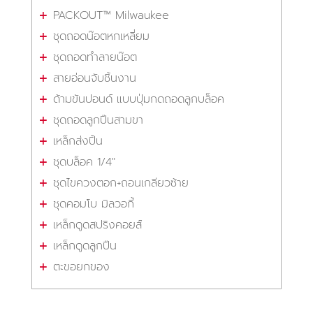
PACKOUT™ Milwaukee
ชุดถอดน๊อตหกเหลี่ยม
ชุดถอดทำลายน๊อต
สายอ่อนจับชิ้นงาน
ด้ามขันปอนด์ แบบปุ่มกดถอดลูกบล็อค
ชุดถอดลูกปืนสามขา
เหล็กส่งปิ้น
ชุดบล็อค 1/4"
ชุดไขควงตอก+ถอนเกลียวซ้าย
ชุดคอมโบ มิลวอกี้
เหล็กดูดสปริงคอยส์
เหล็กดูดลูกปืน
ตะขอยกของ