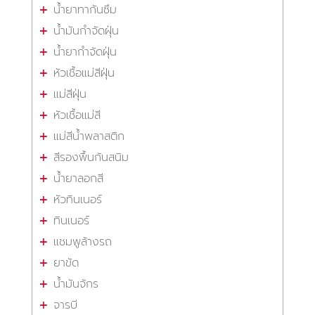
น้ำยาทากันซึม
น้ำมันกำจัดฝุ่น
น้ำยากำจัดฝุ่น
หัวเชื้อแม่สีฝุ่น
แม่สีฝุ่น
หัวเชื้อแม่สี
แม่สีน้ำพลาสติก
สีรองพื้นกันสนิม
น้ำยาลอกสี
หัวทินเนอร์
ทินเนอร์
แชมพูล้างรถ
ยาขัด
น้ำมันจักร
จารบี