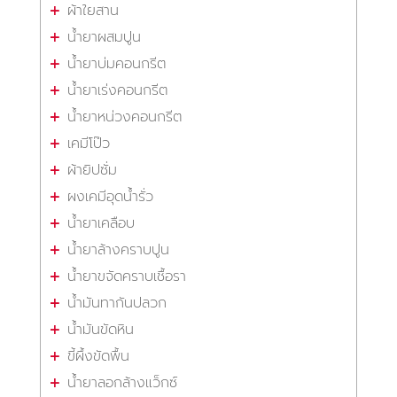
ผ้าใยสาน
น้ำยาผสมปูน
น้ำยาบ่มคอนกรีต
น้ำยาเร่งคอนกรีต
น้ำยาหน่วงคอนกรีต
เคมีโป๊ว
ผ้ายิปซั่ม
ผงเคมีอุดน้ำรั่ว
น้ำยาเคลือบ
น้ำยาล้างคราบปูน
น้ำยาขจัดคราบเชื้อรา
น้ำมันทากันปลวก
น้ำมันขัดหิน
ขี้ผึ้งขัดพื้น
น้ำยาลอกล้างแว็กซ์