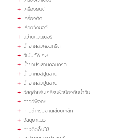
เครื่องยนต์
เครื่องตัด
เลื่อยจิ๊กซอว์
สว่านแบตเตอรี่
น้ำยาผสมคอนกรีต
ซีเม้นท์พิเศษ
น้ำยาประสานคอนกรีต
น้ำยาผมสปูนฉาบ
น้ำยาผสมปูนฉาบ
วัสดุสำหรับเคลือบผิวป้องกันน้ำซึม
กาวอีพ๊อกซี่
กาวสำหรับงานเสียบเหล็ก
วัสดุยาแนว
กาวติดพื้นไม้