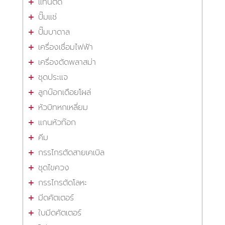
แท่นตัด
ปั๊มแช่
ปั๊มบาดาล
เครื่องเชื่อมไฟฟ้า
เครื่องตัดพลาสม่า
ชุดประแจ
ลูกบ๊อกเดือยโผล่
หัวบิทหกเหลี่ยม
แกนหัวท๊อก
คีม
กรรไกรตัดสายเคเบิล
ชุดไขควง
กรรไกรตัดโลหะ
มีดคัตเตอร์
ใบมีดคัตเตอร์