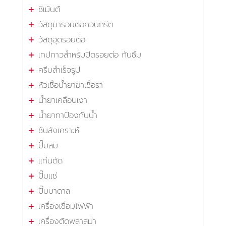
ซีเม้นต์
วัสดุยารอยต่อคอนกรีต
วัสดุอุดรอยต่อ
เทปกาวสำหรับปิดรอยต่อ กันซึม
ครีมสำเร็จรูป
หัวเชื้อน้ำยาฆ่าเชื้อรา
น้ำยาเคลือบเงา
น้ำยาทาป้องกันน้ำ
ชันสังเคราะห์
ปั๊มลม
แท่นตัด
ปั๊มแช่
ปั๊มบาดาล
เครื่องเชื่อมไฟฟ้า
เครื่องตัดพลาสม่า