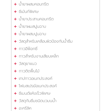
น้ำยาผสมคอนกรีต
ซีเม้นท์พิเศษ
น้ำยาประสานคอนกรีต
น้ำยาผมสปูนฉาบ
น้ำยาผสมปูนฉาบ
วัสดุสำหรับเคลือบผิวป้องกันน้ำซึม
กาวอีพ๊อกซี่
กาวสำหรับงานเสียบเหล็ก
วัสดุยาแนว
กาวติดพื้นไม้
เทปกาวอเนกประสงค์
โฟมสเปรย์อเนกประสงค์
ซีเมนต์แห้งเร็วพิเศษ
วัสดุกันซึมชนิดบวมนน้ำ
อะครีลิค