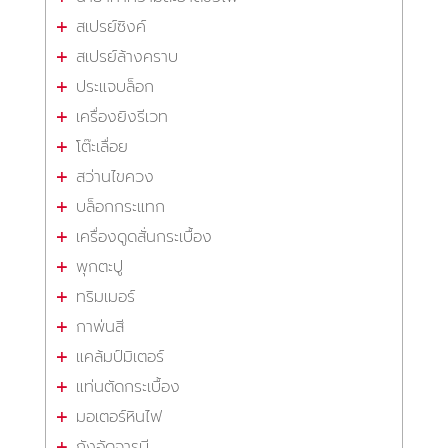
สเปรย์ซิงค์
สเปรย์ล้างคราบ
ประแจบล็อก
เครื่องยิงรีเวท
โต๊ะเลื่อย
สว่านไขควง
บล็อกกระแทก
เครื่องดูดสั่นกระเบื้อง
พุกตะปู
ทริมเมอร์
กาพ่นสี
แคล้มป์มิเตอร์
แท่นตัดกระเบื้อง
มอเตอร์หินไฟ
ถังอัดจารบี