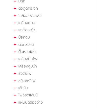
ปลั๊ก
ตัวดูดกระจก
โซลินอยด์วาล์ว
เครื่องผสม
รถตัดหญ้า
บ๊อกลม
ดอกสว่าน
ปั๊มหอยโข่ง
เครื่องปั่นไฟ
เครื่องสูบน้ำ
สวิตซ์ไฟ
สวิตซ์หรี่ไฟ
เต้ารับ
ไพล็อตแล้มป์
แผ่นปิดช่องว่าง