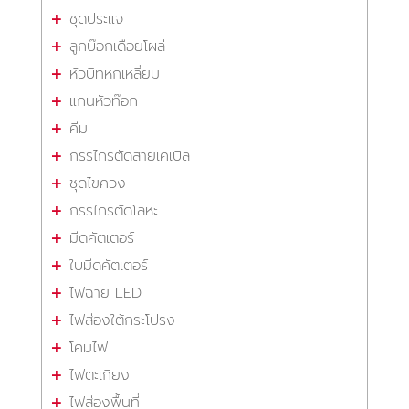
ชุดประแจ
ลูกบ๊อกเดือยโผล่
หัวบิทหกเหลี่ยม
แกนหัวท๊อก
คีม
กรรไกรตัดสายเคเบิล
ชุดไขควง
กรรไกรตัดโลหะ
มีดคัตเตอร์
ใบมีดคัตเตอร์
ไฟฉาย LED
ไฟส่องใต้กระโปรง
โคมไฟ
ไฟตะเกียง
ไฟส่องพื้นที่