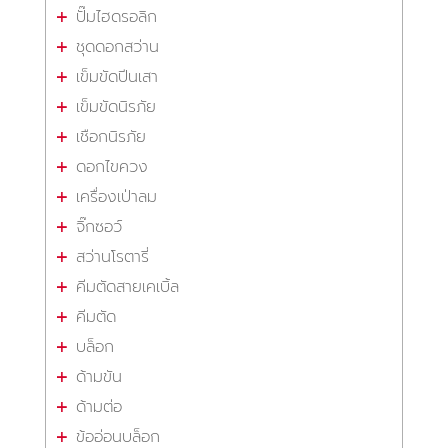
ปั๊มไฮดรอลิก
ชุดดอกสว่าน
เข็มขัดปีนเสา
เข็มขัดนิรภัย
เชือกนิรภัย
ดอกไขควง
เครื่องเป่าลม
จิ๊กซอว์
สว่านโรตารี่
คีมตัดสายเคเบิ้ล
คีมตัด
บล็อก
ด้ามขัน
ด้ามต่อ
ข้ออ่อนบล็อก