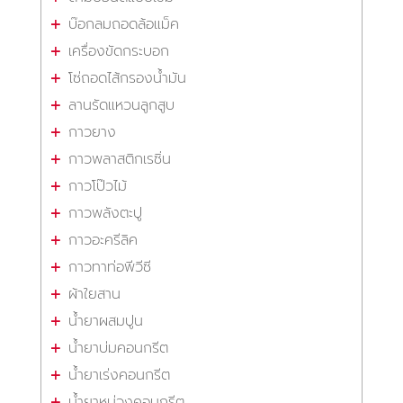
บ๊อกลมถอดล้อแม็ค
เครื่องขัดกระบอก
โซ่ถอดไส้กรองน้ำมัน
ลานรัดแหวนลูกสูบ
กาวยาง
กาวพลาสติกเรซิ่น
กาวโป๊วไม้
กาวพลังตะปู
กาวอะครีลิค
กาวทาท่อพีวีซี
ผ้าใยสาน
น้ำยาผสมปูน
น้ำยาบ่มคอนกรีต
น้ำยาเร่งคอนกรีต
น้ำยาหน่วงคอนกรีต