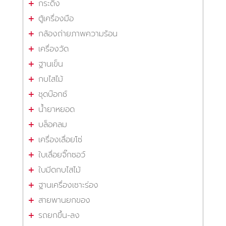
กระดิ่ง
ตู้เครื่องมือ
กล้องถ่ายภาพความร้อน
เครื่องวัด
ฐานเข็น
กบไสไม้
ชุดบ๊อกซ์
น้ำยาหยอด
บล็อคลม
เครื่องเลื่อยโซ่
ใบเลื่อยจิ๊กซอว์
ใบมีดกบไสไม้
ฐานเครื่องเซาะร่อง
สายพานยกของ
รถยกขึ้น-ลง