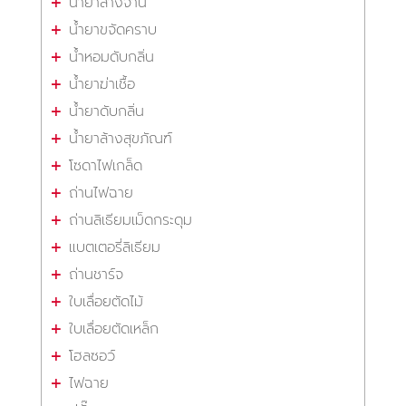
น้ำยาล้างจาน
น้ำยาขจัดคราบ
น้ำหอมดับกลิ่น
น้ำยาฆ่าเชื้อ
น้ำยาดับกลิ่น
น้ำยาล้างสุขภัณฑ์
โซดาไฟเกล็ด
ถ่านไฟฉาย
ถ่านลิเธียมเม็ดกระดุม
แบตเตอรี่ลิเธียม
ถ่านชาร์จ
ใบเลื่อยตัดไม้
ใบเลื่อยตัดเหล็ก
โฮลซอว์
ไฟฉาย