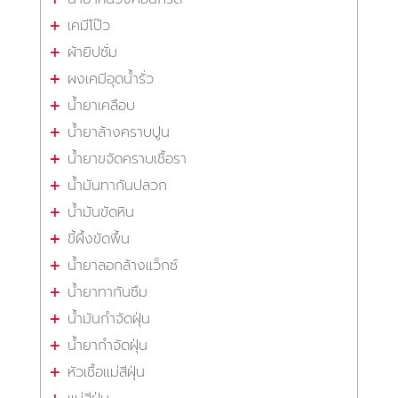
เคมีโป๊ว
ผ้ายิปซั่ม
ผงเคมีอุดน้ำรั่ว
น้ำยาเคลือบ
น้ำยาล้างคราบปูน
น้ำยาขจัดคราบเชื้อรา
น้ำมันทากันปลวก
น้ำมันขัดหิน
ขี้ผึ้งขัดพื้น
น้ำยาลอกล้างแว็กซ์
น้ำยาทากันซึม
น้ำมันกำจัดฝุ่น
น้ำยากำจัดฝุ่น
หัวเชื้อแม่สีฝุ่น