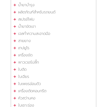
น้ำยาบำรุง
ผลิตภัณฑ์สำหรับรถยนต์
สเปรย์โฟม
น้ำยาขัดเงา
เจลทำความสะอาดมือ
สายยาง
เทปยูโร
เครื่องขัด
พาวเวอร์ปลั๊ก
ใบตัด
ใบเจียร
ใบเพชรอ่อนตัว
เครื่องตัดคอนกรีต
หัวสว่านคอ
ใบเซาะร่อง