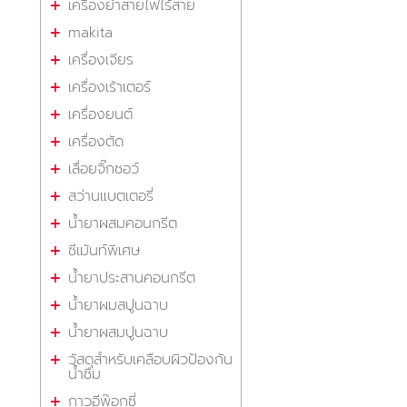
เครื่องย้ำสายไฟไร้สาย
makita
เครื่องเจียร
เครื่องเร้าเตอร์
เครื่องยนต์
เครื่องตัด
เลื่อยจิ๊กซอว์
สว่านแบตเตอรี่
น้ำยาผสมคอนกรีต
ซีเม้นท์พิเศษ
น้ำยาประสานคอนกรีต
น้ำยาผมสปูนฉาบ
น้ำยาผสมปูนฉาบ
วัสดุสำหรับเคลือบผิวป้องกัน
น้ำซึม
กาวอีพ๊อกซี่