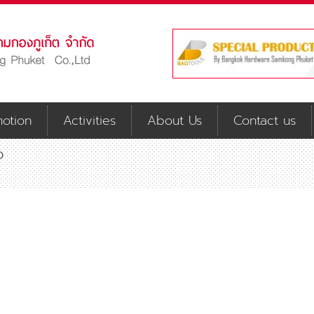
otion
Activities
About Us
Contact us
O