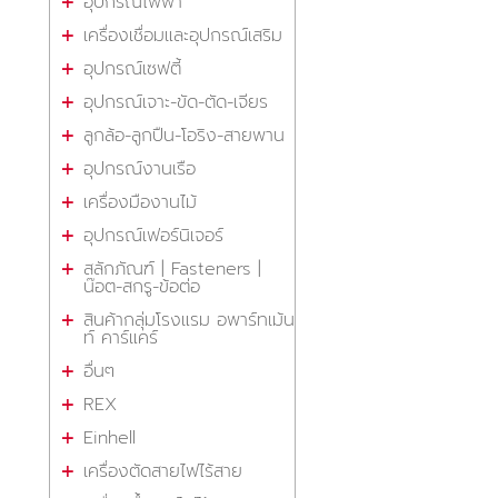
อุปกรณ์ไฟฟ้า
เครื่องเชื่อมและอุปกรณ์เสริม
อุปกรณ์เซฟตี้
อุปกรณ์เจาะ-ขัด-ตัด-เจียร
ลูกล้อ-ลูกปืน-โอริง-สายพาน
อุปกรณ์งานเรือ
เครื่องมืองานไม้
อุปกรณ์เฟอร์นิเจอร์
สลักภัณฑ์ | Fasteners |
น๊อต-สกรู-ข้อต่อ
สินค้ากลุ่มโรงแรม อพาร์ทเม้น
ท์ คาร์แคร์
อื่นๆ
REX
Einhell
เครื่องตัดสายไฟไร้สาย