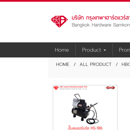
Home
Product
Prom
HOME
/
ALL PRODUCT
/
HB