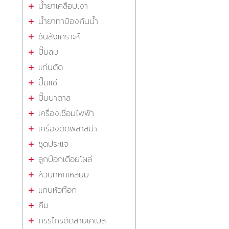
น้ำยาเคลือบเงา
น้ำยาทาป้องกันน้ำ
ชันสังเคราะห์
ปั๊มลม
แท่นตัด
ปั๊มแช่
ปั๊มบาดาล
เครื่องเชื่อมไฟฟ้า
เครื่องตัดพลาสม่า
ชุดประแจ
ลูกบ๊อกเดือยโผล่
หัวบิทหกเหลี่ยม
แกนหัวท๊อก
คีม
กรรไกรตัดสายเคเบิล